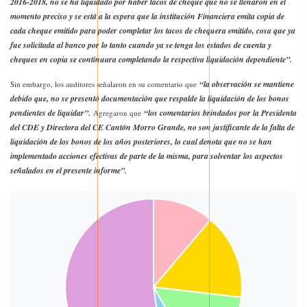
2016-2018, no se ha liquidado por haber tacos de cheque que no se llenaron en el
momento preciso y se está a la espera que la institución Financiera emita copia de
cada cheque emitido para poder completar los tacos de chequera emitido, cosa que ya
fue solicitada al banco por lo tanto cuando ya se tenga los estados de cuenta y
cheques en copia se continuara completando la respectiva liquidación dependiente”.
“la observación se mantiene
Sin embargo, los auditores señalaron en su comentario que
debido que, no se presentó documentación que respalde la liquidación de los bonos
pendientes de liquidar”.
“los comentarios brindados por la Presidenta
Agregaron que
del CDE y Directora del CE Cantón Morro Grande, no son justificante de la falta de
liquidación de los bonos de los años posteriores, lo cual denota que no se han
implementado acciones efectivas de parte de la misma, para solventar los aspectos
señalados en el presente informe”.