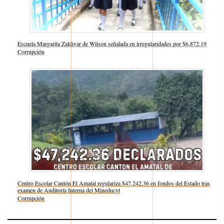
Escuela Margarita Zaldivar de Wilson señalada en irregularidades por $6,872.19
Respecto a
Corrupción
Centro Escolar Cantón El Amatal regulariza $47,242.36 en fondos del Estado tras
examen de Auditoría Interna del Mineducyt
Respecto a
Corrupción