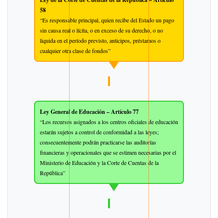
58
“Es responsable principal, quien recibe del Estado un pago
sin causa real o lícita, o en exceso de su derecho, o no
liquida en el período previsto, anticipos, préstamos o
cualquier otra clase de fondos”
Ley General de Educación – Artículo 77
“Los recursos asignados a los centros oficiales de educación
estarán sujetos a control de conformidad a las leyes;
consecuentemente podrán practicarse las auditorías
financieras y operacionales que se estimen necesarias por el
Ministerio de Educación y la Corte de Cuentas de la
República”