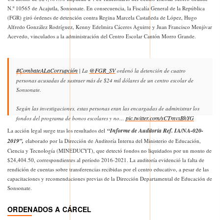
N.º 10565 de Acajutla, Sonsonate. En consecuencia, la Fiscalía General de la República
(FGR) giró órdenes de detención contra Regina Marcela Castañeda de López, Hugo
Alfredo González Rodríguez, Kenny Edelmira Cáceres Aguirre y Juan Francisco Menjívar
Acevedo, vinculados a la administración del Centro Escolar Cantón Morro Grande.
#CombateALaCorrupción
@FGR_SV
| La
ordenó la detención de cuatro
personas acusadas de sustraer más de $24 mil dólares de un centro escolar de
Sonsonate.
Según las investigaciones, estas personas eran las encargadas de administrar los
pic.twitter.com/sCTmvxBhYG
fondos del programa de bonos escolares y no…
“Informe de Auditoría Ref. IA/NA-020-
La acción legal surge tras los resultados del
— Fiscalía General de la República El Salvador (@FGR_SV)
November 11,
2019”,
elaborado por la Dirección de Auditoría Interna del Ministerio de Educación,
2025
Ciencia y Tecnología (MINEDUCYT), que detectó fondos no liquidados por un monto de
$24,404.50, correspondientes al período 2016-2021. La auditoría evidenció la falta de
rendición de cuentas sobre transferencias recibidas por el centro educativo, a pesar de las
capacitaciones y recomendaciones previas de la Dirección Departamental de Educación de
Sonsonate.
ORDENADOS A CÁRCEL