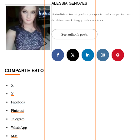
ALESSIA GENOVES
Periodista e investigadora y especializada en periodismo
de datos, marketing y redes sociales
See author's posts
COMPARTE ESTO
X
X
Facebook
Pinterest
Telegram
WhatsApp
Más