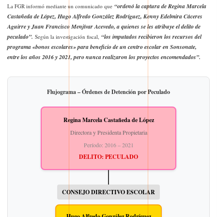
“ordenó la captura de Regina Marcela
La FGR informó mediante un comunicado que
Castañeda de López, Hugo Alfredo González Rodríguez, Kenny Edelmira Cáceres
Aguirre y Juan Francisco Menjívar Acevedo, a quienes se les atribuye el delito de
peculado”.
“los imputados recibieron los recursos del
Según la investigación fiscal,
programa «bonos escolares» para beneficio de un centro escolar en Sonsonate,
entre los años 2016 y 2021, pero nunca realizaron los proyectos encomendados”.
Flujograma – Órdenes de Detención por Peculado
Regina Marcela Castañeda de López
Directora y Presidenta Propietaria
Período: 2016 – 2021
DELITO: PECULADO
CONSEJO DIRECTIVO ESCOLAR
Hugo Alfredo González Rodríguez