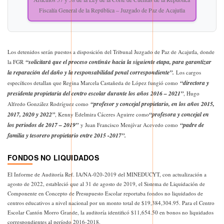
Fiscalía General de la República – Juzgado de Paz de Acajutla
Los detenidos serán puestos a disposición del Tribunal Juzgado de Paz de Acajutla, donde
“solicitará que el proceso continúe hacia la siguiente etapa, para garantizar
la FGR
la reparación del daño y la responsabilidad penal correspondiente”.
Los cargos
“directora y
específicos detallan que Regina Marcela Castañeda de López fungió como
presidenta propietaria del centro escolar durante los años 2016 – 2021”
, Hugo
“profesor y concejal propietario, en los años 2015,
Alfredo González Rodríguez como
2017, 2020 y 2022”
“profesora y concejal en
, Kenny Edelmira Cáceres Aguirre como
los periodos de 2017 – 2019”
“padre de
y Juan Francisco Menjívar Acevedo como
familia y tesorero propietario entre 2015 -2017”.
FONDOS NO LIQUIDADOS
El Informe de Auditoría Ref. IA/NA-020-2019 del MINEDUCYT, con actualización a
agosto de 2022, estableció que al 31 de agosto de 2019, el Sistema de Liquidación de
Componente en Concepto de Presupuesto Escolar reportaba fondos no liquidados de
centros educativos a nivel nacional por un monto total de $19,384,304.95. Para el Centro
Escolar Cantón Morro Grande, la auditoría identificó $11,654.50 en bonos no liquidados
correspondientes al período 2016-2018.