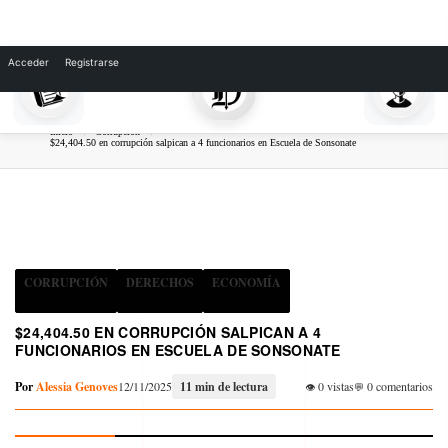
Skip
to
Acceder
Registrarse
content
Inicio
Corrupción
$24,404.50 en corrupción salpican a 4 funcionarios en Escuela de Sonsonate
CORRUPCIÓN
DERECHOS
ECONOMÍA
$24,404.50 EN CORRUPCIÓN SALPICAN A 4
FUNCIONARIOS EN ESCUELA DE SONSONATE
Por
Alessia Genoves
12/11/2025
11 min de lectura
0 vistas
0 comentarios