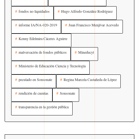
fondos no liquidados
Hugo Alfredo González Rodríguez
informe IA/NA-020-2019
Juan Francisco Menjívar Acevedo
Kenny Edelmira Cáceres Aguirre
malversación de fondos públicos
Mineducyt
Ministerio de Educación Ciencia y Tecnología
peculado en Sonsonate
Regina Marcela Castañeda de López
rendición de cuentas
Sonsonate
transparencia en la gestión pública