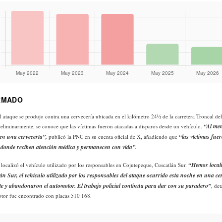
RMADO
ataque se produjo contra una cervecería ubicada en el kilómetro 24½ de la carretera Troncal de
“Al me
eliminarmente, se conoce que las víctimas fueron atacadas a disparos desde un vehículo.
 en una cervecería”,
“las víctimas fue
publicó la PNC en su cuenta oficial de X, añadiendo que
s, donde reciben atención médica y permanecen con vida”.
“Hemos local
localizó el vehículo utilizado por los responsables en Cojutepeque, Cuscatlán Sur.
n Sur, el vehículo utilizado por los responsables del ataque ocurrido esta noche en una cer
te y abandonaron el automotor. El trabajo policial continúa para dar con su paradero”
, det
otor fue encontrado con placas 510 168.