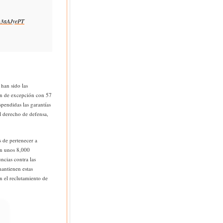
sz3aAJyePT
han sido las
en de excepción con 57
pendidas las garantías
al derecho de defensa,
 de pertenecer a
an unos 8,000
ncias contra las
mantienen estas
n el reclutamiento de