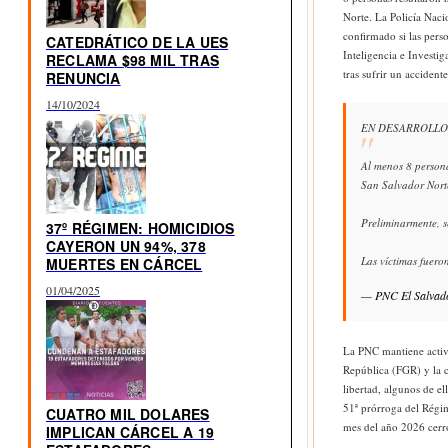
Norte. La Policía Naci
confirmado si las pers
CATEDRÁTICO DE LA UES
Inteligencia e Investi
RECLAMA $98 MIL TRAS
tras sufrir un accidente
RENUNCIA
14/10/2024
EN DESARROLLO
Al menos 8 persona
San Salvador Nort
Preliminarmente, s
37º RÉGIMEN: HOMICIDIOS
CAYERON UN 94%, 378
Las víctimas fuer
MUERTES EN CÁRCEL
01/04/2025
— PNC El Salva
La PNC mantiene activa
República (FGR) y la c
libertad, algunos de e
51ª prórroga del Régim
CUATRO MIL DOLARES
mes del año 2026 cerr
IMPLICAN CÁRCEL A 19