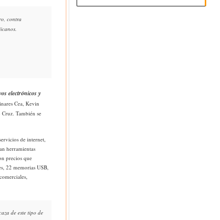
o, contra
jicanos.
vos electrónicos y
inares Cea, Kevin
o Cruz. También se
ervicios de internet,
an herramientas
con precios que
ares, 22 memorias USB,
 comerciales,
aza de este tipo de