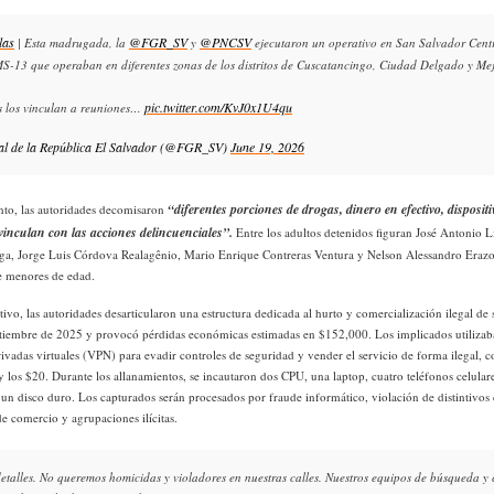
las
@FGR_SV
@PNCSV
| Esta madrugada, la
y
ejecutaron un operativo en San Salvador Centr
MS-13 que operaban en diferentes zonas de los distritos de Cuscatancingo, Ciudad Delgado y Me
pic.twitter.com/KvJ0x1U4qu
es los vinculan a reuniones…
al de la República El Salvador (@FGR_SV)
June 19, 2026
“diferentes porciones de drogas, dinero en efectivo, dispositi
nto, las autoridades decomisaron
 vinculan con las acciones delincuenciales”.
Entre los adultos detenidos figuran José Antonio L
ga, Jorge Luis Córdova Realagênio, Mario Enrique Contreras Ventura y Nelson Alessandro Eraz
de menores de edad.
vo, las autoridades desarticularon una estructura dedicada al hurto y comercialización ilegal de s
tiembre de 2025 y provocó pérdidas económicas estimadas en $152,000. Los implicados utilizab
rivadas virtuales (VPN) para evadir controles de seguridad y vender el servicio de forma ilegal, 
 y los $20. Durante los allanamientos, se incautaron dos CPU, una laptop, cuatro teléfonos celul
y un disco duro. Los capturados serán procesados por fraude informático, violación de distintivos
de comercio y agrupaciones ilícitas.
detalles. No queremos homicidas y violadores en nuestras calles. Nuestros equipos de búsqueda y c