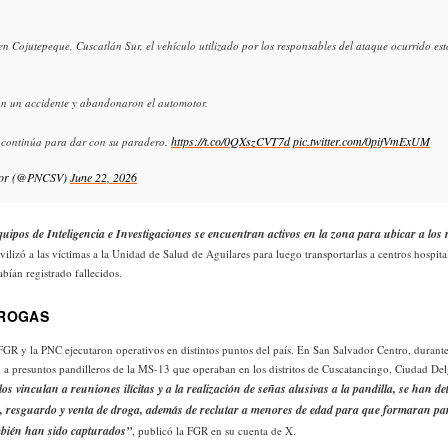
n Cojutepeque, Cuscatlán Sur, el vehículo utilizado por los responsables del ataque ocurrido es
ron un accidente y abandonaron el automotor.
https://t.co/0QXszCVT7d
pic.twitter.com/0pifVmExUM
l continúa para dar con su paradero.
dor (@PNCSV)
June 22, 2026
quipos de Inteligencia e Investigaciones se encuentran activos en la zona para ubicar a los
lizó a las víctimas a la Unidad de Salud de Aguilares para luego transportarlas a centros hospital
abían registrado fallecidos.
DROGAS
FGR y la PNC ejecutaron operativos en distintos puntos del país. En San Salvador Centro, durant
 a presuntos pandilleros de la MS-13 que operaban en los distritos de Cuscatancingo, Ciudad De
los vinculan a reuniones ilícitas y a la realización de señas alusivas a la pandilla, se han 
o, resguardo y venta de droga, además de reclutar a menores de edad para que formaran par
mbién han sido capturados”
, publicó la FGR en su cuenta de X.