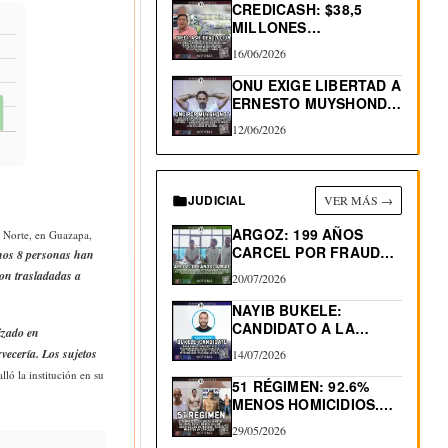
CREDICASH: $38,5
MILLONES
INCAUTADOS. INICIAN
16/06/2026
DEVOLUCIÓN
ONU EXIGE LIBERTAD A
ERNESTO MUYSHONDT,
CONDENADO…
12/06/2026
JUDICIAL
VER MÁS →
ARGOZ: 199 AÑOS
l Norte, en Guazapa,
CARCEL POR FRAUDES
nos 8 personas han
INMOBILIARIOS
ron trasladadas a
20/07/2026
NAYIB BUKELE:
CANDIDATO A LA
izado en
REELECCIÓN 2027
vecería. Los sujetos
14/07/2026
alló la institución en su
51 RÉGIMEN: 92.6%
MENOS HOMICIDIOS.
530 “MUERTES…
29/05/2026