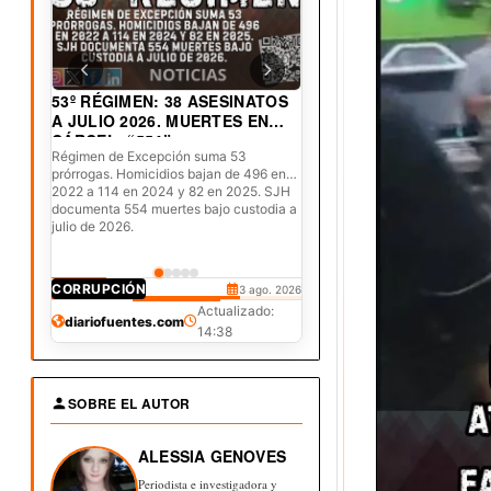
53º RÉGIMEN: 38 ASESINATOS
A JULIO 2026. MUERTES EN
CÁRCEL: “554”
Régimen de Excepción suma 53
prórrogas. Homicidios bajan de 496 en
2022 a 114 en 2024 y 82 en 2025. SJH
documenta 554 muertes bajo custodia a
julio de 2026.
CORRUPCIÓN
DERECHOS
CULTURA
JUDICIAL
DEPORTES
3 ago. 2026
30 jul. 2026
25 jul. 2026
20 jul. 2026
19 jul. 2026
Actualizado:
diariofuentes.com
14:38
SOBRE EL AUTOR
ALESSIA GENOVES
Periodista e investigadora y