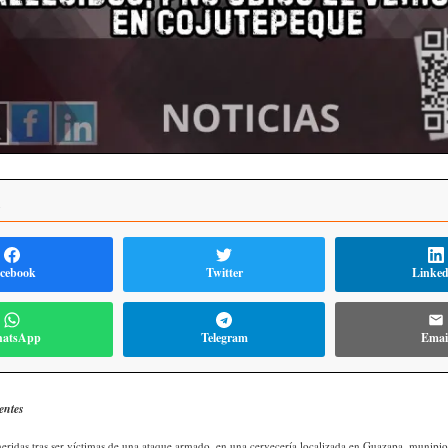
R
cebook
Twitter
Linke
atsApp
Telegram
Emai
entes
heridas tras ser víctimas de una ataque armado, en una cervecería localizada en Guazapa, munipi