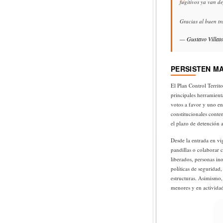
fugitivos ya van d
Gracias al buen tr
— Gustavo Villat
PERSISTEN M
El Plan Control Terri
principales herramien
votos a favor y uno en
constitucionales conten
el plazo de detención 
Desde la entrada en v
pandillas o colaborar 
liberados, personas ino
políticas de seguridad
estructuras. Asimismo,
menores y en actividad