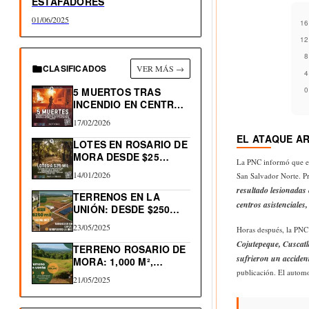
ESTAFADORES
01/06/2025
CLASIFICADOS
VER MÁS →
5 MUERTOS TRAS
INCENDIO EN CENTRO
HISTÓRICO…
17/02/2026
EL ATAQUE A
LOTES EN ROSARIO DE
MORA DESDE $25…
La PNC informó que el 
14/01/2026
San Salvador Norte. Pr
resultado lesionadas
TERRENOS EN LA
centros asistenciale
UNIÓN: DESDE $250
MIL…
23/05/2025
Horas después, la PNC 
Cojutepeque, Cuscatlá
TERRENO ROSARIO DE
sufrieron un acciden
MORA: 1,000 M²,
NACIMIENTO…
publicación. El autom
21/05/2025