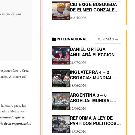
CID EXIGE BÚSQUEDA
DE ELMER GONZALEZ,
ta noche en una
DEPORTADO…
04/05/2026
INTERNACIONAL
VER MÁS →
DANIEL ORTEGA
ANULARÀ ELECCIONES
EN NICARAGUA
21/07/2026
 responsables”
. Cruz
INGLATERRA 4 – 2
arios. Al cierre del
CROACIA: MUNDIAL
2026
18/06/2026
ARGENTINA 3 – 0
ARGELIA: MUNDIAL
2026…
e la madrugada, las
17/06/2026
lgado y Mejicanos.
determinado que se
REFORMA A LEY DE
PARTIDOS POLITICOS:
te de la organización
RE-ELECCIÓN…
18/05/2026