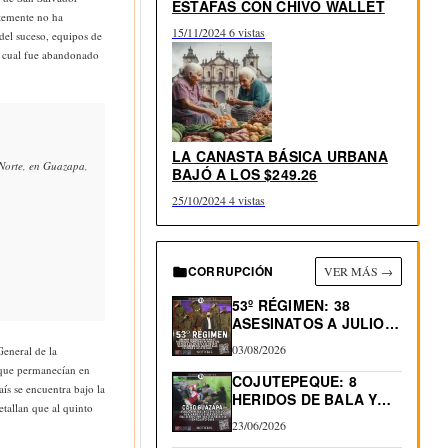
ESTAFAS CON CHIVO WALLET
ntemente no ha
15/11/2024
6 vistas
 del suceso, equipos de
el cual fue abandonado
LA CANASTA BÁSICA URBANA
 Norte, en Guazapa,
BAJÓ A LOS $249.26
25/10/2024
4 vistas
CORRUPCIÓN
VER MÁS →
53º RÉGIMEN: 38
ASESINATOS A JULIO
2026.…
03/08/2026
General de la
s que permanecían en
COJUTEPEQUE: 8
ís se encuentra bajo la
HERIDOS DE BALA Y
etallan que al quinto
0…
23/06/2026