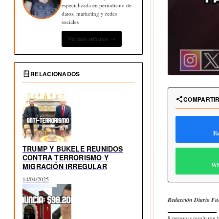
especializada en periodismo de
datos, marketing y redes
sociales
Ver más artículos →
RELACIONADOS
COMPARTI
Fa
TRUMP Y BUKELE REUNIDOS
CONTRA TERRORISMO Y
Wh
MIGRACIÓN IRREGULAR
14/04/2025
Redacción Diario Fu
8 personas resultaron 