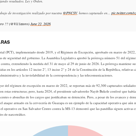
ejando resultados. Ley y Orden.
@PNCSV
pic.twitter.com/
abajo de investigación realizado por nuestra
, hemos capturado en…
oro ?? (@Vi11atoro)
June 22, 2026
ARAS
torial (PCT), implementado desde 2019, y el Régimen de Excepción, aprobado en marzo de 2022, 
tas de seguridad del gobierno. La Asamblea Legislativa aprobó la prórroga número 51 del régim
 contra, extendiendo la medida del 31 de mayo al 29 de junio de 2026. La prórroga mantiene sus
idas en los artículos 12 inciso 2°, 13 inciso 2° y 24 de la Constitución de la República, relativas 
administrativa y la inviolabilidad de la correspondencia y las telecomunicaciones.
igor del régimen de excepción en marzo de 2022, se reportan más de 92,300 capturados señalados
con estas estructuras; pero, hasta 2024, el presidente salvadoreño Nayib Bukele confesó que habí
centes o absueltas de los cargos que justificaban su detención. Pero, a pesar de los avances y denu
, el ataque armado en la cervecería de Guazapa es un ejemplo de la capacidad operativa que aún 
 el operativo en San Salvador Centro contra la MS-13 demostró que las pandillas siguen activas e
es de narcotráfico.