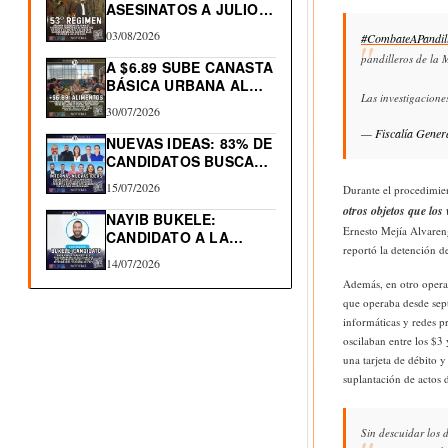
ASESINATOS A JULIO
2026.…
03/08/2026
#CombateAPandil
pandilleros de la 
A $6.89 SUBE CANASTA
BÁSICA URBANA AL…
Las investigacion
30/07/2026
— Fiscalía Gener
NUEVAS IDEAS: 83% DE
CANDIDATOS BUSCAN
RE-ELECCIÓN…
15/07/2026
Durante el procedimie
otros objetos que los
NAYIB BUKELE:
Ernesto Mejía Alvaren
CANDIDATO A LA
reportó la detención 
REELECCIÓN 2027
14/07/2026
Además, en otro operati
que operaba desde sep
informáticas y redes p
oscilaban entre los $3
una tarjeta de débito 
suplantación de actos 
Sin descuidar los 