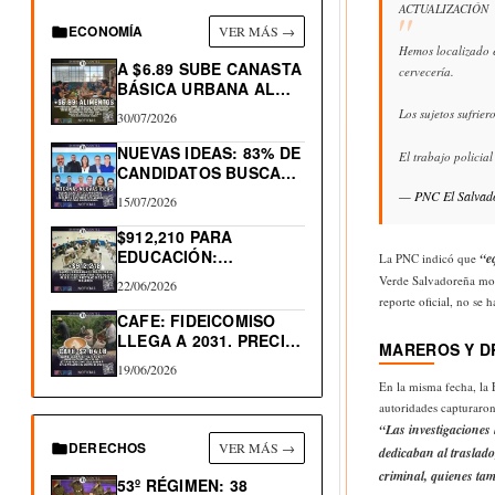
ACTUALIZACIÓN
ECONOMÍA
VER MÁS →
Hemos localizado e
A $6.89 SUBE CANASTA
cervecería.
BÁSICA URBANA AL…
Los sujetos sufrie
30/07/2026
NUEVAS IDEAS: 83% DE
El trabajo policia
CANDIDATOS BUSCAN
RE-ELECCIÓN…
— PNC El Salva
15/07/2026
$912,210 PARA
EDUCACIÓN:
“e
La PNC indicó que
PROGRAMA
Verde Salvadoreña movi
22/06/2026
TRAYECTORIAS
reporte oficial, no se h
EDUCATIVAS
CAFE: FIDEICOMISO
COMPLEJAS
LLEGA A 2031. PRECIO
MAREROS Y 
LIBRA…
19/06/2026
En la misma fecha, la 
autoridades capturaron
“Las investigaciones 
DERECHOS
VER MÁS →
dedicaban al traslad
criminal, quienes ta
53º RÉGIMEN: 38