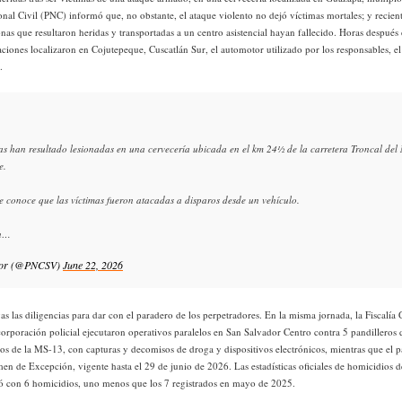
onal Civil (PNC) informó que, no obstante, el ataque violento no dejó víctimas mortales; y recie
onas que resultaron heridas y transportadas a un centro asistencial hayan fallecido. Horas después
gaciones localizaron en Cojutepeque, Cuscatlán Sur, el automotor utilizado por los responsables, 
.
s han resultado lesionadas en una cervecería ubicada en el km 24½ de la carretera Troncal del
e.
e conoce que las víctimas fueron atacadas a disparos desde un vehículo.
on…
dor (@PNCSV)
June 22, 2026
s las diligencias para dar con el paradero de los perpetradores. En la misma jornada, la Fiscalía 
orporación policial ejecutaron operativos paralelos en San Salvador Centro contra 5 pandillero
llos de la MS-13, con capturas y decomisos de droga y dispositivos electrónicos, mientras que el pa
en de Excepción, vigente hasta el 29 de junio de 2026. Las estadísticas oficiales de homicidios d
ó con 6 homicidios, uno menos que los 7 registrados en mayo de 2025.