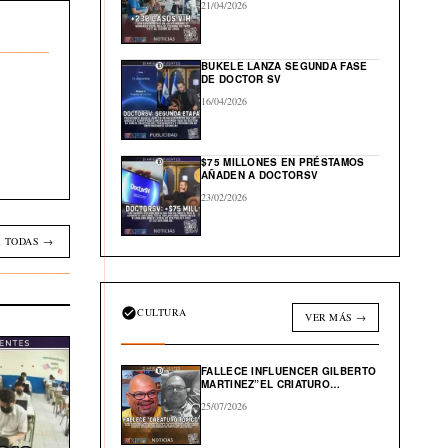
21/04/2026
BUKELE LANZA SEGUNDA FASE
DE DOCTOR SV
16/04/2026
$75 MILLONES EN PRÉSTAMOS
AÑADEN A DOCTORSV
23/02/2026
 TODAS →
CULTURA
VER MÁS →
FALLECE INFLUENCER GILBERTO
MARTINEZ”EL CRIATURO
TOXICO”
25/07/2026