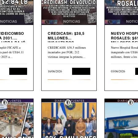
FIDEICOMISO
CREDICASH: $38,5
NUEVO HOSPI
A 2031.
MILLONES
ROSALES: $61
 LIBRA BAJÓ
INCAUTADOS.
MILLONES DE
INICIAN DEVOLUCIÓN
$80 MILLONE
mplió FICAFE a
CREDICASH: $38,5 millones
Nuevo Hospital Rosal
BID
bra pasó de US$4.11
incautados por FGR; 212
inaugurado con US$6
de 2025 a…
víctimas integran la primera
millones, frente a lo
devolución de más de…
millones estimados p
Economía
16/06/2026
Economía
03/06/2026