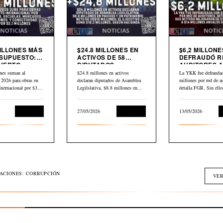
MILLONES MÁS
$24.8 MILLONES EN
$6,2 MILLONE
SUPUESTO:
ACTIVOS DE 58
DEFRAUDÓ R
UERTO
DIPUTADOS
AUDITORES A
CIONAL,
DECLARADOS EN
YKK
nes suman al
$24.8 millones en activos
La YKK fue defraudad
AS,
HACIENDA
 2026 para obras en
declaran diputados de Asamblea
millones por red de au
DOS Y
Inernacional por $30,2
Legilslativa, $8.8 millones en
detalla FGR. Sin ell
IVIDAD
scuelas,…
pasivos y un…
L
Economía
27/05/2026
Economía
13/05/2026
GACIONES: CORRUPCIÓN
VER