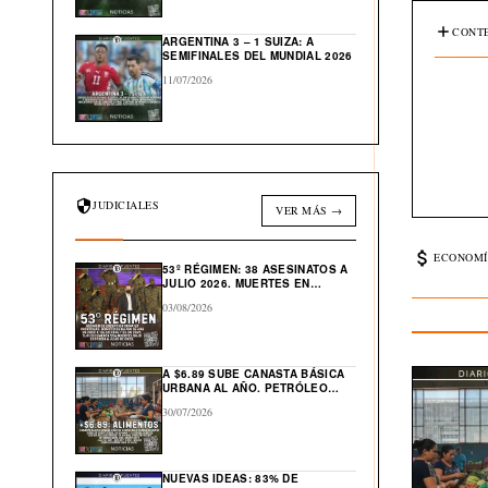
CONTE
ARGENTINA 3 – 1 SUIZA: A
SEMIFINALES DEL MUNDIAL 2026
11/07/2026
JUDICIALES
VER MÁS →
ECONOMÍ
53º RÉGIMEN: 38 ASESINATOS A
JULIO 2026. MUERTES EN
CÁRCEL: “554”
03/08/2026
A $6.89 SUBE CANASTA BÁSICA
URBANA AL AÑO. PETRÓLEO
GLOBAL CAE $43 DESDE ABRIL
30/07/2026
NUEVAS IDEAS: 83% DE