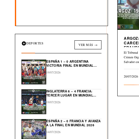
ARGOZ:
CARCE
DEPORTES
VER MÁS →
FRAUD
INMOBI
El Tribunal 
Crimen Org
ESPAÑA 1 – 0 ARGENTINA
Salvador co
VICTORIA FINAL EN MUNDIAL
julio…
2026
19/07/2026
20/07/2026
INGLATERRA 6 – 4 FRANCIA:
TERCER LUGAR EN MUNDIAL
2026
19/07/2026
ESPAÑA 2 – 0 FRANCIA Y AVANZA
A LA FINAL EN MUNDIAL 2026
14/07/2026