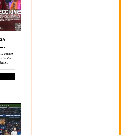
EGA
 EN
o, durante
evolución
dente
ernacional