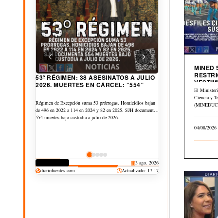
MINED
RESTRI
53º RÉGIMEN: 38 ASESINATOS A JULIO
VESTIM
A $6.89 SUBE CANASTA BÁSICA
2026. MUERTES EN CÁRCEL: “554”
CIVICA
El Minister
URBANA AL AÑO. PETRÓLEO GLOBAL
Ciencia y T
CAE $43 DESDE ABRIL
(MINEDUCYT
Régimen de Excepción suma 53 prórrogas. Homicidios bajan
Canasta Básica Urbana sube de US$253.05 a US$259.95 entre
el Memorán
de 496 en 2022 a 114 en 2024 y 82 en 2025. SJH documenta
junio de 2025 y 2026, $6.89 más. Y la Rural sube de
del…
554 muertes bajo custodia a julio de 2026.
US$184.56 a US$189.56, $5.00 más. Pero petróleo
04/08/2026
internacional cae: Brent cayó -$43.12, WTI -$29.09 y OPEP
-$30.01 pese a Guerra Irán vs EEUU.
CORRUPCIÓN
3 ago. 2026
CULTURA
JUDICIAL
DEPORTES
25 jul. 2026
20 jul. 2026
19 jul. 2026
diariofuentes.com
Actualizado: 17:17
DERECHOS
30 jul. 2026