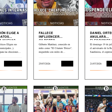
IÓN ELIGE A
FALLECE
DANIEL ORT
DATOS
INFLUENCER
ANULARÀ
A NUEVAS
GILBERTO
ELECCIONES
MARTINEZ”EL
NICARAGUA
íticos Eligen sus
Gilberto Martínez, conocido en
El domingo 19 de juli
CRIATURO TOXICO”
municipales, y
redes como "El Criaturo Tóxico",
el aniversario de la R
 para las elecciones
migueleño con miles de
Sandinista, el copresi
uyendo dos formulas…
seguidores en…
Daniel…
Sin categoría
25/07/2026
Cultura
21/07/2026
Int