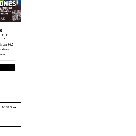
S
ED DE
 LA
a con $6,2
ditores,
os,…
Economía
 TODAS →