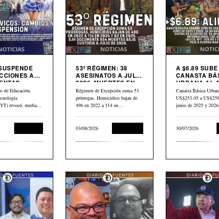
 SUSPENDE
53º RÉGIMEN: 38
A $6.89 SUBE
CCIONES A
ASESINATOS A JULIO
CANASTA BÁ
ENTAS
2026. MUERTES EN
URBANA AL 
S
CÁRCEL: “554”
PETRÓLEO G
io de Educación,
Régimen de Excepción suma 53
Canasta Básica Urban
CAE $43 DES
ecnología
prórrogas. Homicidios bajan de
US$253.05 a US$259.
ABRIL
) revocó, mediante
496 en 2022 a 114 en…
junio de 2025 y 202
dum N.° 10-2026
Educación
03/08/2026
Corrupción
30/07/2026