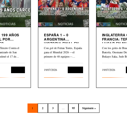
 199 AÑOS
ESPAÑA 1 – 0
INGLATERRA 6
L POR
ARGENTINA
FRANCIA: TERCER
ES
VICTORIA FINAL EN
LUGAR EN M
LIARIOS
MUNDIAL 2026
2026
Tercero Contra el
Con gol de Ferran Torres, España
Con los goles de Bra
anizado de San
gana el Mundial 2026 —el
Barcola, Ousmane De
ndenó el 17 de
primero de 48 equipos—…
Bukayo Saka, Jude B
Kylian Mbappé,…
Judicial
19/07/2026
Deportes
19/07/2026
1
2
3
…
95
Siguiente »