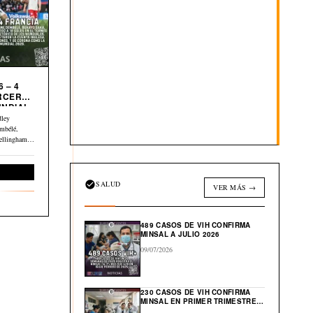
 – 4
UNDIAL
dley
mbélé,
ellingham y
Deportes
SALUD
VER MÁS →
489 CASOS DE VIH CONFIRMA
MINSAL A JULIO 2026
09/07/2026
230 CASOS DE VIH CONFIRMA
MINSAL EN PRIMER TRIMESTRE
DE 2026