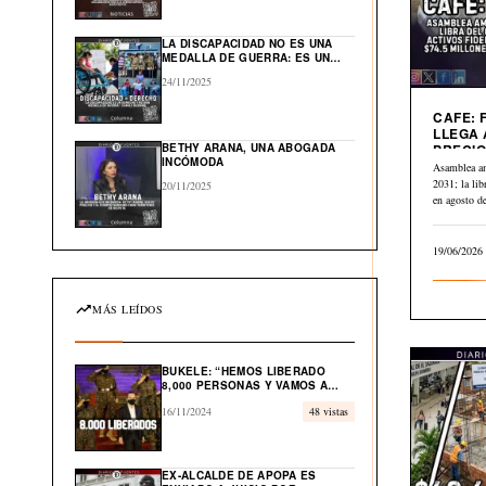
GLOBAL EN EL CARIBE
LA DISCAPACIDAD NO ES UNA
MEDALLA DE GUERRA: ES UN
DERECHO HUMANO
24/11/2025
CAFE: 
LLEGA 
BETHY ARANA, UNA ABOGADA
PRECIO
INCÓMODA
A $2.84
Asamblea a
2031; la li
20/11/2025
en agosto 
19/06/2026
MÁS LEÍDOS
BUKELE: “HEMOS LIBERADO
8,000 PERSONAS Y VAMOS A
LIBERAR EL 100% DE
16/11/2024
48 vistas
INOCENTES”
EX-ALCALDE DE APOPA ES