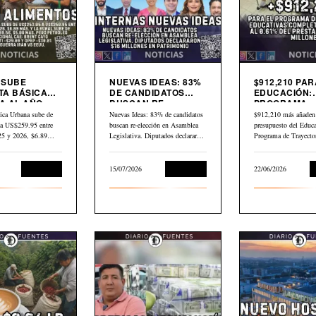
9 SUBE
NUEVAS IDEAS: 83%
$912,210 PAR
TA BÁSICA
DE CANDIDATOS
EDUCACIÓN:
 AL AÑO.
BUSCAN RE-
PROGRAMA
LEO GLOBAL
ELECCIÓN EN
TRAYECTORI
ica Urbana sube de
Nuevas Ideas: 83% de candidatos
$912,210 más añaden 
3 DESDE
ASAMBLEA
EDUCATIVAS
a US$259.95 entre
buscan re-elección en Asamblea
presupuesto del Educa
LEGISLATIVA
COMPLEJAS
025 y 2026, $6.89…
Legislativa. Diputados declararon
Programa de Trayecto
$16 millones en…
Educativas Completa
Economía
15/07/2026
Economía
22/06/2026