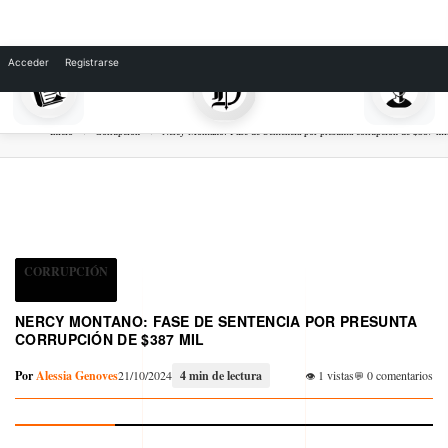
Skip
to
Acceder
Registrarse
content
Inicio
Corrupción
Nercy Montano: Fase de Sentencia por presunta corrupción de $387 mi
CORRUPCIÓN
NERCY MONTANO: FASE DE SENTENCIA POR PRESUNTA
CORRUPCIÓN DE $387 MIL
Por
Alessia Genoves
21/10/2024
4 min de lectura
1 vistas
0 comentarios