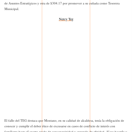
de Asuntos Estratégicos y otra de $304.17 por promover a su cuñada como Tesorera
Municipal.
Nercy Teg
El fallo del TEG destaca que Montano, en su calidad de alcaldesa, tenía la obligación de
conocer y cumplir el deber ético de excusarse en casos de conflicto de interés con
familiares hasta el cuarto grado de consanguinidad y segundo de afinidad. Al no hacerlo y