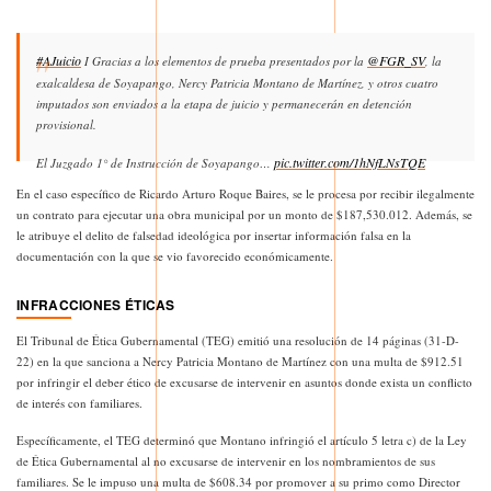
#AJuicio
@FGR_SV
I Gracias a los elementos de prueba presentados por la
, la
exalcaldesa de Soyapango, Nercy Patricia Montano de Martínez, y otros cuatro
imputados son enviados a la etapa de juicio y permanecerán en detención
provisional.
pic.twitter.com/1hNfLNsTQE
El Juzgado 1° de Instrucción de Soyapango…
En el caso específico de Ricardo Arturo Roque Baires, se le procesa por recibir ilegalmente
October 19, 2024
— Fiscalía General de la República El Salvador (@FGR_SV)
un contrato para ejecutar una obra municipal por un monto de $187,530.012. Además, se
le atribuye el delito de falsedad ideológica por insertar información falsa en la
documentación con la que se vio favorecido económicamente.
INFRACCIONES ÉTICAS
El Tribunal de Ética Gubernamental (TEG) emitió una resolución de 14 páginas (31-D-
22) en la que sanciona a Nercy Patricia Montano de Martínez con una multa de $912.51
por infringir el deber ético de excusarse de intervenir en asuntos donde exista un conflicto
de interés con familiares.
Específicamente, el TEG determinó que Montano infringió el artículo 5 letra c) de la Ley
de Ética Gubernamental al no excusarse de intervenir en los nombramientos de sus
familiares. Se le impuso una multa de $608.34 por promover a su primo como Director