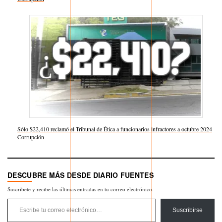
Sólo $22,410 reclamó el Tribunal de Ética a funcionarios infractores a octubre 2024
Respecto a
Corrupción
DESCUBRE MÁS DESDE DIARIO FUENTES
Suscríbete y recibe las últimas entradas en tu correo electrónico.
Escribe tu correo electrónico…
Suscribirse