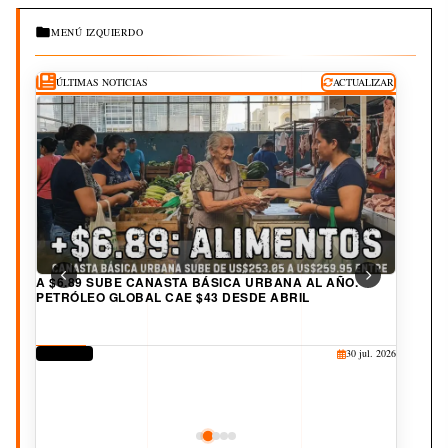
MENÚ IZQUIERDO
ÚLTIMAS NOTICIAS
ACTUALIZAR
A $6.89 SUBE CANASTA BÁSICA URBANA AL AÑO.
PETRÓLEO GLOBAL CAE $43 DESDE ABRIL
DERECHOS
30 jul. 2026
CORRUPCIÓN
CULTURA
JUDICIAL
DEPORTES
25 jul. 2026
20 jul. 2026
19 jul. 2026
3 ago. 2026