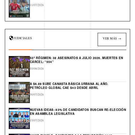
11/07/2026
JUDICIALES
VER MÁS →
53º RÉGIMEN: 38 ASESINATOS A JULIO 2026. MUERTES EN
CÁRCEL: “554”
03/08/2026
A $6.89 SUBE CANASTA BÁSICA URBANA AL AÑO.
PETRÓLEO GLOBAL CAE $43 DESDE ABRIL
30/07/2026
NUEVAS IDEAS: 83% DE CANDIDATOS BUSCAN RE-ELECCIÓN
EN ASAMBLEA LEGISLATIVA
15/07/2026