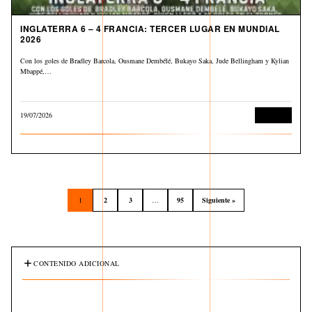
INGLATERRA 6 – 4 FRANCIA: TERCER LUGAR EN MUNDIAL
2026
Con los goles de Bradley Barcola, Ousmane Dembélé, Bukayo Saka, Jude Bellingham y Kylian
Mbappé,…
19/07/2026
Deportes
1
2
3
…
95
Siguiente »
CONTENIDO ADICIONAL