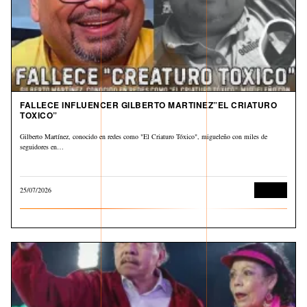
FALLECE INFLUENCER GILBERTO MARTINEZ”EL CRIATURO
TOXICO”
Gilberto Martínez, conocido en redes como "El Criaturo Tóxico", migueleño con miles de
seguidores en…
25/07/2026
Cultura