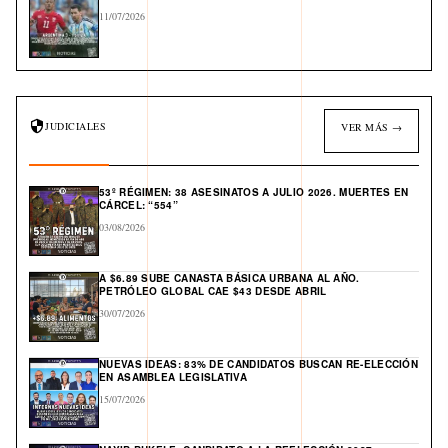
11/07/2026
JUDICIALES
VER MÁS →
53º RÉGIMEN: 38 ASESINATOS A JULIO 2026. MUERTES EN
CÁRCEL: “554”
03/08/2026
A $6.89 SUBE CANASTA BÁSICA URBANA AL AÑO.
PETRÓLEO GLOBAL CAE $43 DESDE ABRIL
30/07/2026
NUEVAS IDEAS: 83% DE CANDIDATOS BUSCAN RE-ELECCIÓN
EN ASAMBLEA LEGISLATIVA
15/07/2026