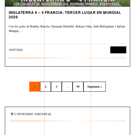
INGLATERRA 6 – 4 FRANCIA: TERCER LUGAR EN MUNDIAL
2026
Con los goles de Bradley Barcola, Ousmane Dembélé, Bukayo Saka, Jude Bellingham y Kylian
Mbappé,…
19/07/2026
Deportes
1
2
3
…
95
Siguiente »
CONTENIDO ADICIONAL