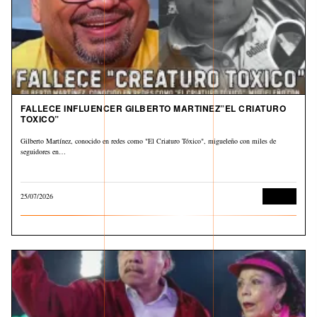
FALLECE INFLUENCER GILBERTO MARTINEZ”EL CRIATURO
TOXICO”
Gilberto Martínez, conocido en redes como "El Criaturo Tóxico", migueleño con miles de
seguidores en…
25/07/2026
Cultura