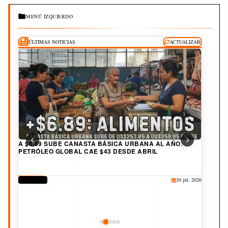
MENÚ IZQUIERDO
ÚLTIMAS NOTICIAS
ACTUALIZAR
A $6.89 SUBE CANASTA BÁSICA URBANA AL AÑO.
PETRÓLEO GLOBAL CAE $43 DESDE ABRIL
DERECHOS
30 jul. 2026
CORRUPCIÓN
CULTURA
JUDICIAL
DEPORTES
25 jul. 2026
20 jul. 2026
19 jul. 2026
3 ago. 2026