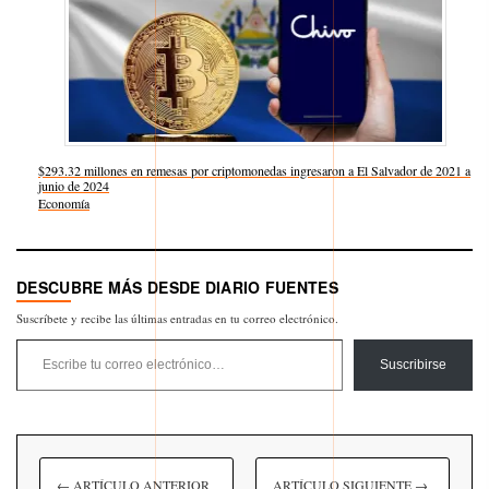
$293.32 millones en remesas por criptomonedas ingresaron a El Salvador de 2021 a
junio de 2024
Respecto a
Economía
DESCUBRE MÁS DESDE DIARIO FUENTES
Suscríbete y recibe las últimas entradas en tu correo electrónico.
Escribe tu correo electrónico…
Suscribirse
← ARTÍCULO ANTERIOR
ARTÍCULO SIGUIENTE →