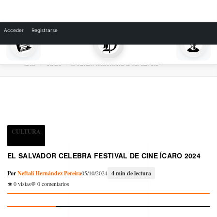
Skip
to
Acceder
Registrarse
content
Inicio
Cultura
El Salvador celebra festival de cine Ícaro 2024
CULTURA
EL SALVADOR CELEBRA FESTIVAL DE CINE ÍCARO 2024
Por
Neftalí Hernández Pereira
05/10/2024
4 min de lectura
0 vistas
0 comentarios