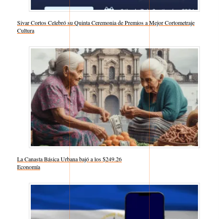
Sivar Cortos Celebró su Quinta Ceremonia de Premios a Mejor Cortometraje
Respecto a
Cultura
La Canasta Básica Urbana bajó a los $249.26
Respecto a
Economía