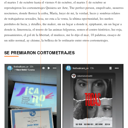
el martes 1 de octubre hasta el viernes 4 de octubre, el martes 1 de octubre se
reprodujeron los cortometrajes Quisiera ser Arte, The perfect person, empolvado, susurros
nocturnos, donde florece la ceiba, María, huye de mi, la verdad, luces y sombras relatos
de trabajadoras sexuales, luna, no esta a la venta, la ultima oportunidad, los sueños
perdidos de lucia, y detalles, the maker, sin un lugar a donde ir, epiphanie, sin un lugar a
donde ir, limerencia, el tesoro de las animas fulgureas, somos el centro histórico, luz roja,
pensamientos, el gol de la libertad, el muñeco, me lo dijo el mar, 10 palabras, ensayo de
un niño normal, ay chisme, la belleza de lo ordinario entre otros cortometrajes.
SE PREMIARON CORTOMETRAJES