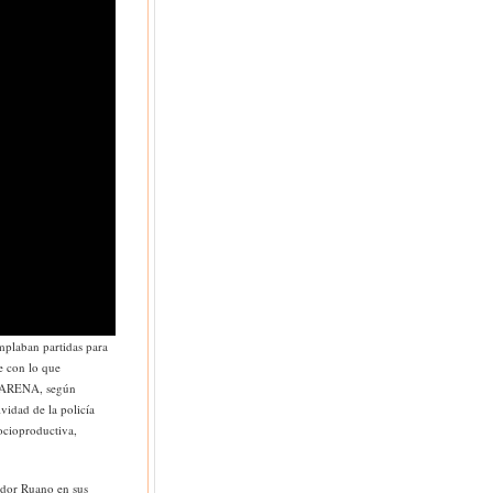
mplaban partidas para
e con lo que
e ARENA, según
vidad de la policía
socioproductiva,
ador Ruano en sus