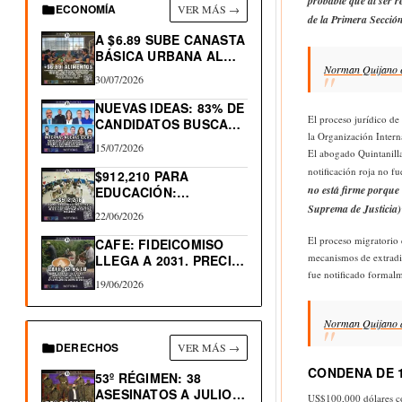
probable que al ser r
ECONOMÍA
VER MÁS →
de la Primera Sección
A $6.89 SUBE CANASTA
BÁSICA URBANA AL…
Norman Quijano es
30/07/2026
NUEVAS IDEAS: 83% DE
El proceso jurídico de
CANDIDATOS BUSCAN
la Organización Intern
RE-ELECCIÓN…
15/07/2026
El abogado Quintanilla
notificación roja no f
$912,210 PARA
no está firme porque 
EDUCACIÓN:
PROGRAMA
Suprema de Justicia)
22/06/2026
TRAYECTORIAS
EDUCATIVAS
El proceso migratorio 
CAFE: FIDEICOMISO
COMPLEJAS
mecanismos de extradi
LLEGA A 2031. PRECIO
LIBRA…
fue notificado formalm
19/06/2026
Norman Quijano d
DERECHOS
VER MÁS →
CONDENA DE 1
53º RÉGIMEN: 38
ASESINATOS A JULIO
US$100,000 dólares con