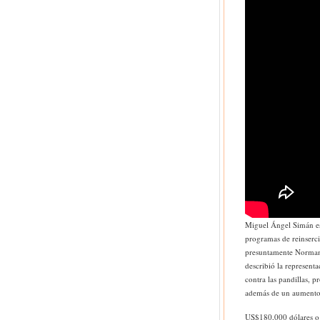
Miguel Ángel Simán esp
programas de reinserci
presuntamente Norman 
describió la representa
contra las pandillas, p
además de un aumento p
US$180,000 dólares o 