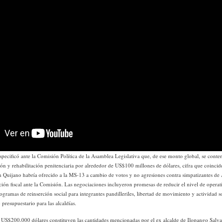
ecificó ante la Comisión Política de la Asamblea Legislativa que, de ese monto global, se conte
ón y rehabilitación penitenciaria por alrededor de US$100 millones de dólares, cifra que coincid
Quijano habría ofrecido a la MS-13 a cambio de votos y no agresiones contra simpatizantes d
ción fiscal ante la Comisión. Las negociaciones incluyeron promesas de reducir el nivel de operati
rogramas de reinserción social para integrantes pandilleriles, libertad de movimiento y actividad 
resupuestario para las alcaldías.
US$200,000 dólares constituyen las cantidades mencionadas por el ex alcalde de Ilopango Salv