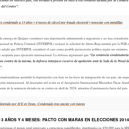
ecibido en nuestro país, sea enviado a prisión en base a esa condena dictada por la Cámar
 del Centro”.
 condenado a 13 años y 4 meses de cárcel por fraude electoral y negociar con pandillas
 la entrega de Quijano constituyó una deportación administrativa migratoria y no una extradición
acional de Policía Criminal (INTERPOL) rechazó la solicitud de Alerta Roja emitida por la FGR 
 señaló que INTERPOL consideró el caso como posible persecución política según sus estatutos, r
“La sentencia condenatoria
ue aceptada para ejecución internacional. La defensa argumentó que
en contra de la misma, la defensa interpuso recurso de apelación ante la Sala de lo Penal d
”.
estadounidense permitió la deportación con base en las leyes de inmigración de ese país, sin reque
ción internacional. Al descender del avión en el Aeropuerto Internacional Monseñor Óscar Arn
ente de la sentencia dictada en su contra en abril de 2024, mientras él permanecía fuera del país.
etenido por ICE en Texas. Condenado tras pactar con maras
3 AÑOS Y 4 MESES: PACTO CON MARAS EN ELECCIONES 201
forman el monto total entregado a estructuras pandilleriles, distribuidos en $50,000 para la M