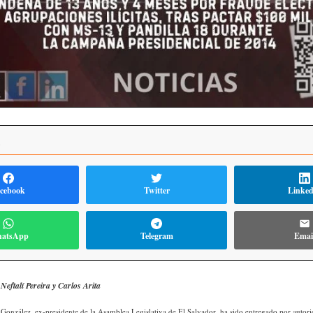
R
cebook
Twitter
Linke
atsApp
Telegram
Emai
Neftalí Pereira y Carlos Arita
onzález, ex-presidente de la Asamblea Legislativa de El Salvador, ha sido entregado por autor