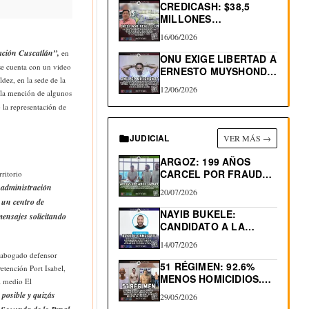
CREDICASH: $38,5
MILLONES
INCAUTADOS. INICIAN
16/06/2026
DEVOLUCIÓN
ción Cuscatlán”,
en
ONU EXIGE LIBERTAD A
se cuenta con un video
ERNESTO MUYSHONDT,
ez, en la sede de la
CONDENADO…
12/06/2026
r la mención de algunos
 la representación de
JUDICIAL
VER MÁS →
ARGOZ: 199 AÑOS
CARCEL POR FRAUDES
ritorio
INMOBILIARIOS
 administración
20/07/2026
 un centro de
NAYIB BUKELE:
mensajes solicitando
CANDIDATO A LA
REELECCIÓN 2027
14/07/2026
l abogado defensor
51 RÉGIMEN: 92.6%
etención Port Isabel,
MENOS HOMICIDIOS.
l medio El
530 “MUERTES…
 posible y quizás
29/05/2026