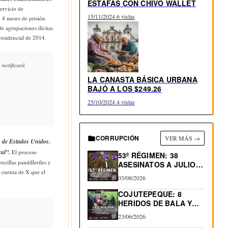
ESTAFAS CON CHIVO WALLET
ervicio de
15/11/2024
6 vistas
 4 meses de prisión
e agrupaciones ilícitas
residencial de 2014.
 notificará
LA CANASTA BÁSICA URBANA
BAJÓ A LOS $249.26
25/10/2024
4 vistas
CORRUPCIÓN
VER MÁS →
s de Estados Unidos.
ral”.
El proceso
53º RÉGIMEN: 38
cillas pandilleriles y
ASESINATOS A JULIO
 cuenta de X que el
2026.…
03/08/2026
COJUTEPEQUE: 8
HERIDOS DE BALA Y
0…
23/06/2026