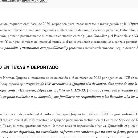
@nayibbukele)
January 27, 2026
“Opera
os del requerimiento fiscal de 2020, responden a realizadas durante la investigación de la
ncias se obtuvieron mediante vigilancia e intervención de comunicaciones privadas, Entre ellos, 
ión, grabado presuntamente durante un encuentro entre Quijano González y el Pastor Nelson Vald
es. Y, aunque las voces del material audiovisual no se escuchan claramente, se alcanza a percibi
on pandillas”, “reuniones con pandilleros” y
problemas sociales relacionados, según describió
 EN TEXAS Y DEPORTADO
tra Norman Quijano al momento de su detención el 6 de marzo de 2025 por agentes del ICE en ter
“Agentes de ICE arrestaron a Quijano el 6 de marzo, días antes de que la
Today reportó que
argos contra (Humberto) López Larios, líder de la MS-13. Quijano se encuentra recluido en
o se pudo contactar a su abogado; sus familiares no respondieron a las llamadas ni a los 
n el contexto de la solicitud de asilo político que Quijano tramitaba en EEUU, según confirmó e
El registro oficial del ICE muestra que Quijano permaneció recluido en el Centro de Servicio de D
, Texas, durante aproximadamente 10 meses hasta su deportación efectiva. Quintanilla explicó a
 caso de ser deportado, no extraditado, enfrenta una condena que no está en firme, pero es