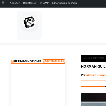
Acerca
Acceder
Registrarse
AMP
Editar página de inicio
de
Skip
to
WordPress
Inicio
Corrupción
Norman Quijano: deportado y condenado por Pacto con Maras
content
CORRUPCIÓN
ÚLTIMAS NOTICIAS
ACTUALIZAR
NORMAN QUIJ
Por
Alessia Genoves