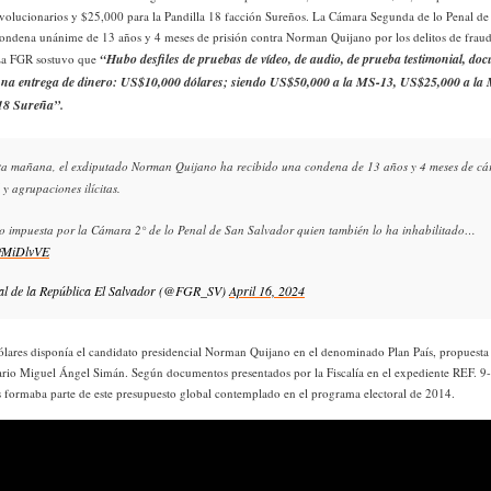
evolucionarios y $25,000 para la Pandilla 18 facción Sureños. La Cámara Segunda de lo Penal de
ondena unánime de 13 años y 4 meses de prisión contra Norman Quijano por los delitos de fraude
“Hubo desfiles de pruebas de vídeo, de audio, de prueba testimonial, do
. La FGR sostuvo que
na entrega de dinero:
US
$10,000 dólares; siendo
US
$50,000 a la MS-13,
US
$25,000 a la
18 Sureña”.
ta mañana, el exdiputado Norman Quijano ha recibido una condena de 13 años y 4 meses de cárc
 y agrupaciones ilícitas.
o impuesta por la Cámara 2° de lo Penal de San Salvador quien también lo ha inhabilitado…
CfMiDlvVE
al de la República El Salvador (@FGR_SV)
April 16, 2024
lares disponía el candidato presidencial Norman Quijano en el denominado Plan País, propuesta
rio Miguel Ángel Simán. Según documentos presentados por la Fiscalía en el expediente REF. 9
as formaba parte de este presupuesto global contemplado en el programa electoral de 2014.