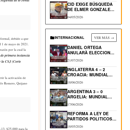
a Segunda de lo Penal
CID EXIGE BÚSQUEDA
DE ELMER GONZALEZ,
DEPORTADO…
04/05/2026
INTERNACIONAL
VER MÁS →
 formal, debido a que
el 1 de mayo de 2021.
DANIEL ORTEGA
azón por la cual la
ANULARÀ ELECCIONES
 de primera instancia
EN NICARAGUA
21/07/2026
e la CSJ (Corte
INGLATERRA 4 – 2
CROACIA: MUNDIAL
rir la activación de
2026
18/06/2026
ulfo Romero, Quijano
ARGENTINA 3 – 0
ARGELIA: MUNDIAL
2026…
17/06/2026
REFORMA A LEY DE
PARTIDOS POLITICOS:
4
RE-ELECCIÓN…
18/05/2026
S-13, $25,000 para la