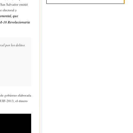
 San Salvador emitió
 electoral y
cumental, que
 M-18 Revolucionaria
el por los delitos
 de gobierno elaborada
-UIF-2013, el dinero