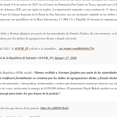
do desde el 6 de marzo de 2025 en el Centro de Detención Port Isabel en Texas, operado por el S
de Aduanas (ICE, por sus siglas en inglés). La deportación responde a una condena de 13 años y
24 por la Cámara Segunda de lo Penal de San Salvador, tras ser declarado culpable de los delitos d
 negociar con pandilleros de la Mara Salvatrucha-13 (MS-13) y Pandilla 18 durante la campaña p
cibido a Norman Quijano por parte de las autoridades de Estados Unidos. En este momento, se le
dena por los delitos de agrupaciones ilícitas y fraude electoral.
@FGR_SV
pic.twitter.com/HnYg6xx754
 de 2021, la
solicitó a la Asamblea…
al de la República El Salvador (@FGR_SV)
January 27, 2026
“
H
emos recibido a Norman Quijano por parte de las autoridade
 la República (FGR) detalló:
e notificará formalmente su condena por los delitos de agrupaciones ilícitas y fraude electo
as documentales, videográficas, testimoniales y audios que demostraron reuniones directas con cabe
 de votos, incluyendo la entrega de $100,000 dólares. El presidente Nayib Bukele publicó en su
nsaje para todos los que huyen de la justicia”.
https://t.co/l00YlrXoSo
dos los que huyen de la justicia.