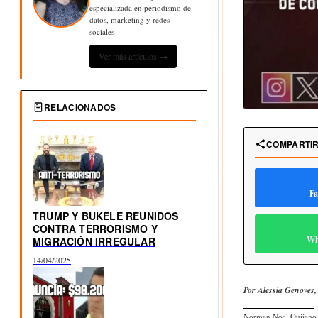
especializada en periodismo de
datos, marketing y redes
sociales
Ver más artículos →
RELACIONADOS
COMPARTI
Fa
TRUMP Y BUKELE REUNIDOS
CONTRA TERRORISMO Y
Wh
MIGRACIÓN IRREGULAR
14/04/2025
Por Alessia Genoves, 
Norman Noel Quijano G