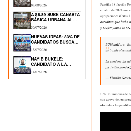
2026.…
Pandilla 18 facción R
03/08/2026
en abril de 2024 una c
A $6.89 SUBE CANASTA
agrupaciones ilícitas
BÁSICA URBANA AL…
acreditan que hubo u
30/07/2026
y
US
$25,000 a la M-
NUEVAS IDEAS: 83% DE
CANDIDATOS BUSCAN
#ÚltimaHora
| Es
RE-ELECCIÓN…
15/07/2026
de fraude electoral
NAYIB BUKELE:
La condena ha sid
CANDIDATO A LA
pic.twitter.com/e
REELECCIÓN 2027
14/07/2026
— Fiscalía Gener
US$100 millones de dó
con apoyo del empresa
ofrecido a las pandill