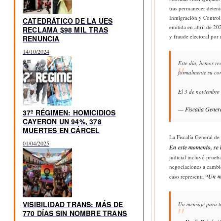
tras permanecer deteni
Inmigración y Control 
CATEDRÁTICO DE LA UES
emitida en abril de 20
RECLAMA $98 MIL TRAS
y fraude electoral por
RENUNCIA
14/10/2024
Este día, hemos re
formalmente su con
El 3 de noviembre
— Fiscalía Gener
37º RÉGIMEN: HOMICIDIOS
CAYERON UN 94%, 378
MUERTES EN CÁRCEL
La Fiscalía General de
01/04/2025
En este momento, se l
judicial incluyó prueb
negociaciones a cambio
“Un me
caso representa
VISIBILIDAD TRANS: MÁS DE
Un mensaje para to
770 DÍAS SIN NOMBRE TRANS