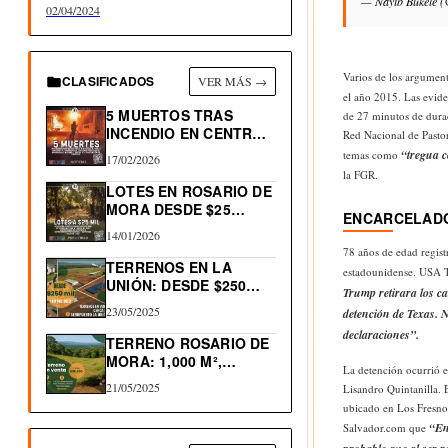
— Nayib Bukele (
02/04/2024
Varios de los argument
CLASIFICADOS
VER MÁS →
el año 2015. Las evide
5 MUERTOS TRAS
de 27 minutos de durac
INCENDIO EN CENTRO
Red Nacional de Pastor
HISTÓRICO…
“tregua c
temas como
17/02/2026
la FGR.
LOTES EN ROSARIO DE
MORA DESDE $25…
ENCARCELADO
14/01/2026
78 años de edad regis
TERRENOS EN LA
estadounidense. USA 
UNIÓN: DESDE $250
Trump retirara los c
MIL…
23/05/2025
detención de Texas. N
declaraciones”.
TERRENO ROSARIO DE
MORA: 1,000 M²,
La detención ocurrió e
NACIMIENTO…
21/05/2025
Lisandro Quintanilla. 
ubicado en Los Fresnos
“En
Salvador.com que