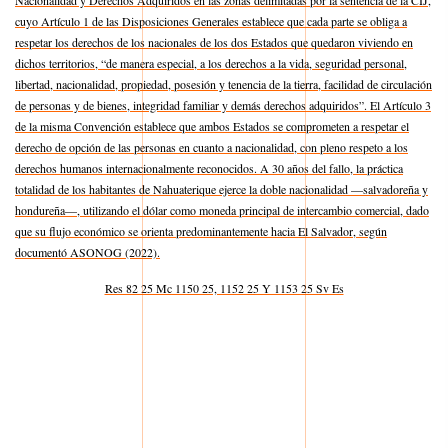
Nacionalidad y Derechos Adquiridos en las zonas delimitadas por la sentencia de la CIJ,
cuyo Artículo 1 de las Disposiciones Generales establece que cada parte se obliga a
respetar los derechos de los nacionales de los dos Estados que quedaron viviendo en
dichos territorios, “de manera especial, a los derechos a la vida, seguridad personal,
libertad, nacionalidad, propiedad, posesión y tenencia de la tierra, facilidad de circulación
de personas y de bienes, integridad familiar y demás derechos adquiridos”. El Artículo 3
de la misma Convención establece que ambos Estados se comprometen a respetar el
derecho de opción de las personas en cuanto a nacionalidad, con pleno respeto a los
derechos humanos internacionalmente reconocidos. A 30 años del fallo, la práctica
totalidad de los habitantes de Nahuaterique ejerce la doble nacionalidad —salvadoreña y
hondureña—, utilizando el dólar como moneda principal de intercambio comercial, dado
que su flujo económico se orienta predominantemente hacia El Salvador, según
documentó ASONOG (2022).
Res 82 25 Mc 1150 25, 1152 25 Y 1153 25 Sv Es