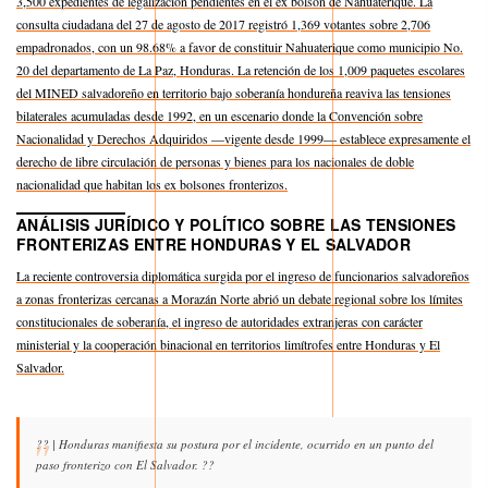
3,500 expedientes de legalización pendientes en el ex bolsón de Nahuaterique. La
consulta ciudadana del 27 de agosto de 2017 registró 1,369 votantes sobre 2,706
empadronados, con un 98.68% a favor de constituir Nahuaterique como municipio No.
20 del departamento de La Paz, Honduras. La retención de los 1,009 paquetes escolares
del MINED salvadoreño en territorio bajo soberanía hondureña reaviva las tensiones
bilaterales acumuladas desde 1992, en un escenario donde la Convención sobre
Nacionalidad y Derechos Adquiridos —vigente desde 1999— establece expresamente el
derecho de libre circulación de personas y bienes para los nacionales de doble
nacionalidad que habitan los ex bolsones fronterizos.
ANÁLISIS JURÍDICO Y POLÍTICO SOBRE LAS TENSIONES
FRONTERIZAS ENTRE HONDURAS Y EL SALVADOR
La reciente controversia diplomática surgida por el ingreso de funcionarios salvadoreños
a zonas fronterizas cercanas a Morazán Norte abrió un debate regional sobre los límites
constitucionales de soberanía, el ingreso de autoridades extranjeras con carácter
ministerial y la cooperación binacional en territorios limítrofes entre Honduras y El
Salvador.
?? | Honduras manifiesta su postura por el incidente, ocurrido en un punto del
paso fronterizo con El Salvador. ??