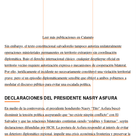
Leer más publicaciones en Calaméo
Sin embargo, el texto constitucional salvadoreño tampoco autoriza unilateralmente
operaciones ministeriales permanentes en territorio extranjero sin coordinación
diplomática. Bajo el derecho internacional clásico, cualquier despliegue oficial en
territorio vecino requiere autorización expresa o mecanismos de cooperación bilateral.
Por ello, jurídicamente el incidente no necesariamente constituyó una violación territorial
grave, pero sí un episodio diplomáticamente sensible que obligó a ambos gobiernos a
modular el discurso público para evitar una escalada política.
DECLARACIONES DEL PRESIDENTE NASRY ASFURA
En medio de la controversia, el presidente hondureño Nasry “Tito” Asfura buscó
disminuir la tensión política asegurando que “no existe ningún conflicto” con El
Salvador y que las relaciones bilaterales continúan siendo “estables y fraternas”, según
declaraciones difundidas por HCH. La postura de Asfura respondió al interés de evitar
un deterioro diplomático regional, impedir una crisis económica fronteriza y preservar la