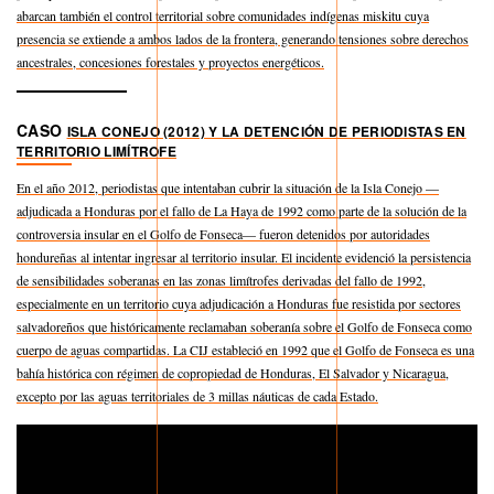
abarcan también el control territorial sobre comunidades indígenas miskitu cuya
presencia se extiende a ambos lados de la frontera, generando tensiones sobre derechos
ancestrales, concesiones forestales y proyectos energéticos.
CASO
ISLA CONEJO (2012) Y LA DETENCIÓN DE PERIODISTAS EN
TERRITORIO LIMÍTROFE
En el año 2012, periodistas que intentaban cubrir la situación de la Isla Conejo —
adjudicada a Honduras por el fallo de La Haya de 1992 como parte de la solución de la
controversia insular en el Golfo de Fonseca— fueron detenidos por autoridades
hondureñas al intentar ingresar al territorio insular. El incidente evidenció la persistencia
de sensibilidades soberanas en las zonas limítrofes derivadas del fallo de 1992,
especialmente en un territorio cuya adjudicación a Honduras fue resistida por sectores
salvadoreños que históricamente reclamaban soberanía sobre el Golfo de Fonseca como
cuerpo de aguas compartidas. La CIJ estableció en 1992 que el Golfo de Fonseca es una
bahía histórica con régimen de copropiedad de Honduras, El Salvador y Nicaragua,
excepto por las aguas territoriales de 3 millas náuticas de cada Estado.