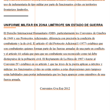
uso de indumentaria de tipo militar por parte de funcionarios civiles en territorios
fronterizos limítrofes.
UNIFORME MILITAR EN ZONA LIMÍTROFE SIN ESTADO DE GUERRA
El Derecho Internacional Humanitario (DIH), particularmente los Convenios de Ginebra
de 1949 y sus Protocolos Adicionales, diferencia con precisión la condición de
combatiente y la de civil. El artículo 43 del Protocolo Adicional I (1977) establece que
son combatientes quienes forman parte de las fuerzas armadas de una parte en conflicto,
y el artículo 44 señala que para que un combatiente sea reconocido como tal debe
distinguirse de la población civil. El Reglamento de La Haya de 1907 (Anexo al
Convenio IV) establece en su artículo 1 que las leyes de la guerra aplican a ejércitos y
milicias; los funcionarios civiles no están sujetos a estas disposiciones pero tampoco
están habilitados para portar indumentaria que los haga aparecer como miembros de una
fuerza armada.
Convenios Gva Esp 2012