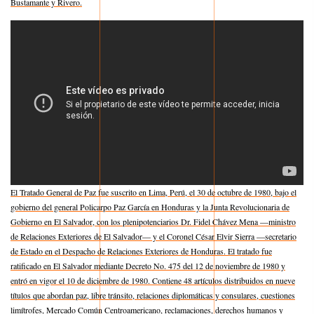
Bustamante y Rivero.
El Tratado General de Paz fue suscrito en Lima, Perú, el 30 de octubre de 1980, bajo el
gobierno del general Policarpo Paz García en Honduras y la Junta Revolucionaria de
Gobierno en El Salvador, con los plenipotenciarios Dr. Fidel Chávez Mena —ministro
de Relaciones Exteriores de El Salvador— y el Coronel César Elvir Sierra —secretario
de Estado en el Despacho de Relaciones Exteriores de Honduras. El tratado fue
ratificado en El Salvador mediante Decreto No. 475 del 12 de noviembre de 1980 y
entró en vigor el 10 de diciembre de 1980. Contiene 48 artículos distribuidos en nueve
títulos que abordan paz, libre tránsito, relaciones diplomáticas y consulares, cuestiones
limítrofes, Mercado Común Centroamericano, reclamaciones, derechos humanos y