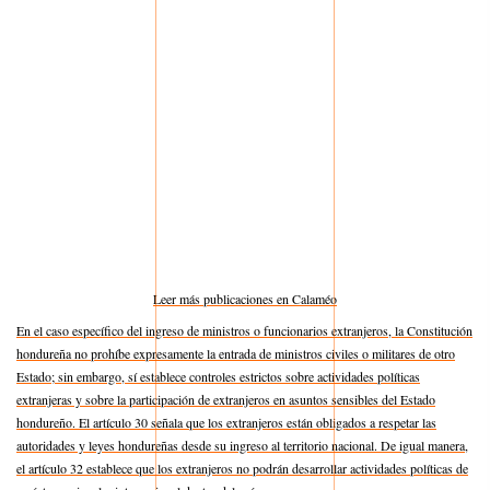
Leer más publicaciones en Calaméo
En el caso específico del ingreso de ministros o funcionarios extranjeros, la Constitución
hondureña no prohíbe expresamente la entrada de ministros civiles o militares de otro
Estado; sin embargo, sí establece controles estrictos sobre actividades políticas
extranjeras y sobre la participación de extranjeros en asuntos sensibles del Estado
hondureño. El artículo 30 señala que los extranjeros están obligados a respetar las
autoridades y leyes hondureñas desde su ingreso al territorio nacional. De igual manera,
el artículo 32 establece que los extranjeros no podrán desarrollar actividades políticas de