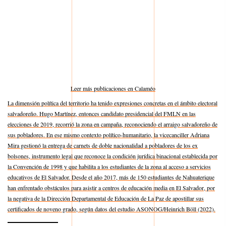
Leer más publicaciones en Calaméo
La dimensión política del territorio ha tenido expresiones concretas en el ámbito electoral
salvadoreño. Hugo Martínez, entonces candidato presidencial del FMLN en las
elecciones de 2019, recorrió la zona en campaña, reconociendo el arraigo salvadoreño de
sus pobladores. En ese mismo contexto político-humanitario, la vicecanciller Adriana
Mira gestionó la entrega de carnets de doble nacionalidad a pobladores de los ex
bolsones, instrumento legal que reconoce la condición jurídica binacional establecida por
la Convención de 1998 y que habilita a los estudiantes de la zona al acceso a servicios
educativos de El Salvador. Desde el año 2017, más de 150 estudiantes de Nahuaterique
han enfrentado obstáculos para asistir a centros de educación media en El Salvador, por
la negativa de la Dirección Departamental de Educación de La Paz de apostillar sus
certificados de noveno grado, según datos del estudio ASONOG/Heinrich Böll (2022).