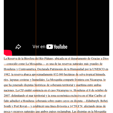
La Reserva de la Biosfera del Río Plátano, ubicada en el departamento de Gracias a Dios
—conocido como La Mosquitia—, es una de las reservas naturales más grandes de
Honduras y Centroamérica. Declarada Patrimonio de la Humanidad por la UNESCO en
1982, la reserva abarca aproximadamente 832,000 hectáreas de selva tropical húmeda,
ríos, lagunas costeras y humedales. La Mosquitia comparte frontera con Nicaragua, lo
que ha generado disputas históricas de soberanía territorial y marítima entre ambas
naciones. La CIJ emitió sentencia en el caso Nicaragua vs. Honduras el 8 de octubre de
2007, delimitando el mar territorial y la zona económica exclusiva en el Mar Caribe; el
fallo adjudicó a Honduras soberanía sobre cuatro cayos en disputa —Edinburgh, Bobel,
South y Port Royal— y estableció una línea divisoria a 14°59.8’N, afectando áreas de
pesca y recursos naturales que ambos países reclamaban. Las disputas en la Mosquitia