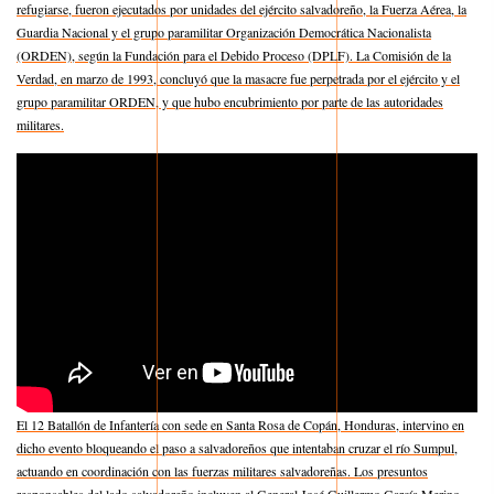
refugiarse, fueron ejecutados por unidades del ejército salvadoreño, la Fuerza Aérea, la
Guardia Nacional y el grupo paramilitar Organización Democrática Nacionalista
(ORDEN), según la Fundación para el Debido Proceso (DPLF). La Comisión de la
Verdad, en marzo de 1993, concluyó que la masacre fue perpetrada por el ejército y el
grupo paramilitar ORDEN, y que hubo encubrimiento por parte de las autoridades
militares.
El 12 Batallón de Infantería con sede en Santa Rosa de Copán, Honduras, intervino en
dicho evento bloqueando el paso a salvadoreños que intentaban cruzar el río Sumpul,
actuando en coordinación con las fuerzas militares salvadoreñas. Los presuntos
responsables del lado salvadoreño incluyen al General José Guillermo García Merino,