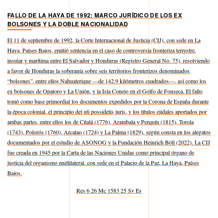
FALLO DE LA HAYA DE 1992: MARCO JURÍDICO DE LOS EX
BOLSONES Y LA DOBLE NACIONALIDAD
El 11 de septiembre de 1992, la Corte Internacional de Justicia (CIJ), con sede en La
Haya, Países Bajos, emitió sentencia en el caso de controversia fronteriza terrestre,
insular y marítima entre El Salvador y Honduras (Registro General No. 75), resolviendo
a favor de Honduras la soberanía sobre seis territorios fronterizos denominados
“bolsones”, entre ellos Nahuaterique —de 142.9 kilómetros cuadrados—, así como los
ex bolsones de Opatoro y La Unión, y la Isla Conejo en el Golfo de Fonseca. El fallo
tomó como base primordial los documentos expedidos por la Corona de España durante
la época colonial, el principio del uti possidetis juris, y los títulos ejidales aportados por
ambas partes, entre ellos los de Citalá (1776), Arambala y Perquín (1815), Torola
(1743), Polorós (1760), Arcatao (1724) y La Palma (1829), según consta en los alegatos
documentados por el estudio de ASONOG y la Fundación Heinrich Böll (2022). La CIJ
fue creada en 1945 por la Carta de las Naciones Unidas como principal órgano de
justicia del organismo multilateral, con sede en el Palacio de la Paz, La Haya, Países
Bajos.
Res 6 26 Mc 1583 25 Sv Es