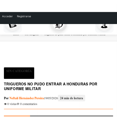
Skip
to
Acceder
Registrarse
content
Inicio
Sin categoría
Trigueros no pudo entrar a Honduras por Uniforme Militar
SIN CATEGORÍA
TRIGUEROS NO PUDO ENTRAR A HONDURAS POR
UNIFORME MILITAR
Por
Neftalí Hernández Pereira
19/05/2026
24 min de lectura
0 vistas
0 comentarios