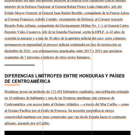
ministro de la Defensa Nacional; al General Rafael Flores Lima (fallecido), jefe del
Estado Mayor General; al General Juan Rafael Bustillo, comandante de la Fuerza Aérea;
al Coronel Francisco Adolfo Castillo, viceministro de Defensa; al Coronel Augusto
Ricardo Peña Arbaiza, comandante del Destacamento Militar No. 1; y al General Carlos
Eugenio Vides Casanova, jefe de la Guardia Nacional, según la DPLF. A 42 años de
ocurrida la masacre y a más de 30 años de la apertura judicial del caso, estos crímenes
permanecen en impunidad; el proceso judicial continuaba en fase de instrucción en
diciembre de 2021, con exhumaciones practicadas entre 2017 y 2021 que arrojaron
osamentas de 7 personas e indicios de otros restos humanos.
DIFERENCIAS LIMÍTROFES ENTRE HONDURAS Y PAÍSES
DE CENTROAMÉRICA
Honduras posee un territorio de 112,492 kilómetros cuadrados, una población estimada
en 10 millones de habitantes y una de las fronteras marítimas más extensas de
Centroamérica, con acceso tanto al Océano Atlántico —a través del Mar Caribe— como
al Océano Pacífico por el Golfo de Fonseca. Su posición geográfica le otorga
conectividad marítima con rutas comerciales que van desde España hasta el continente
africano, pasando por el Caribe.