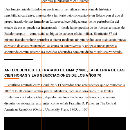
Leer más publicaciones en Calaméo
Una funcionaria de Estado que porta uniforme militar en una zona de histórica
sensibilidad castrense, ingresando a territorio bajo soberanía de un Estado con el que el
propio tratado de paz firmado en Lima establece obligaciones de no perturbación del
estado de cosas, puede ser interpretada —desde la perspectiva de las fuerzas armadas del
Estado receptor— como señal ambigua de carácter oficial-militar. El artículo 37 del
mismo Tratado prohíbe perturbar o alterar mediante ningún hecho, acto o situación nueva
el estado de cosas existente en las zonas en controversia, y obliga a ambas partes a
adoptar de común acuerdo las medidas adecuadas para que dicho estado sea respetado.
ANTECEDENTES: EL TRATADO DE LIMA (1980), LA GUERRA DE LAS
CIEN HORAS Y LAS NEGOCIACIONES DE LOS AÑOS 70
El conflicto limítrofe entre Honduras y El Salvador tiene antecedentes que se remontan a
1895 y 1918, cuando ambos países intentaron, mediante convenios, fijar límites
fronterizos sin éxito práctico, dejando una línea fronteriza mal trazada que generó
disputas de soberanía recurrentes, como señala Franklin D. Parker en The Central
American Republics (Oxford University Press, 1965, p. 160).