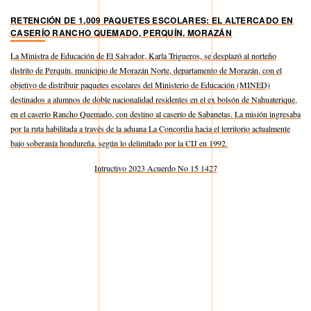
RETENCIÓN DE 1,009 PAQUETES ESCOLARES: EL ALTERCADO EN
CASERÍO RANCHO QUEMADO, PERQUÍN, MORAZÁN
La Ministra de Educación de El Salvador, Karla Trigueros, se desplazó al norteño
distrito de Perquín, municipio de Morazán Norte, departamento de Morazán, con el
objetivo de distribuir paquetes escolares del Ministerio de Educación (MINED)
destinados a alumnos de doble nacionalidad residentes en el ex bolsón de Nahuaterique,
en el caserío Rancho Quemado, con destino al caserío de Sabanetas. La misión ingresaba
por la ruta habilitada a través de la aduana La Concordia hacia el territorio actualmente
bajo soberanía hondureña, según lo delimitado por la CIJ en 1992.
Intructivo 2023 Acuerdo No 15 1427