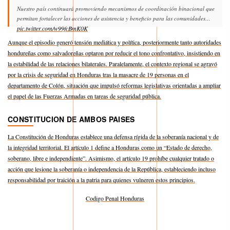
Nuestro país continuará promoviendo mecanismos de coordinación binacional que
permitan fortalecer las acciones de asistencia y beneficio para las comunidades…
pic.twitter.com/w99fcBmK0K
Aunque el episodio generó tensión mediática y política, posteriormente tanto autoridades
— Cancillería Honduras (@CancilleriaHN)
May 19, 2026
hondureñas como salvadoreñas optaron por reducir el tono confrontativo, insistiendo en
la estabilidad de las relaciones bilaterales. Paralelamente, el contexto regional se agravó
por la crisis de seguridad en Honduras tras la masacre de 19 personas en el
departamento de Colón, situación que impulsó reformas legislativas orientadas a ampliar
el papel de las Fuerzas Armadas en tareas de seguridad pública.
CONSTITUCION DE AMBOS PAISES
La Constitución de Honduras establece una defensa rígida de la soberanía nacional y de
la integridad territorial. El artículo 1 define a Honduras como un “Estado de derecho,
soberano, libre e independiente”. Asimismo, el artículo 19 prohíbe cualquier tratado o
acción que lesione la soberanía o independencia de la República, estableciendo incluso
responsabilidad por traición a la patria para quienes vulneren estos principios.
Codigo Penal Honduras