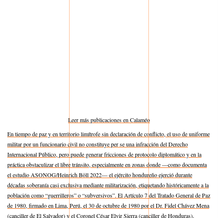
Leer más publicaciones en Calaméo
En tiempo de paz y en territorio limítrofe sin declaración de conflicto, el uso de uniforme
militar por un funcionario civil no constituye per se una infracción del Derecho
Internacional Público, pero puede generar fricciones de protocolo diplomático y en la
práctica obstaculizar el libre tránsito, especialmente en zonas donde —como documenta
el estudio ASONOG/Heinrich Böll 2022— el ejército hondureño ejerció durante
décadas soberanía casi exclusiva mediante militarización, etiquetando históricamente a la
población como “guerrilleros” o “subversivos”. El Artículo 7 del Tratado General de Paz
de 1980, firmado en Lima, Perú, el 30 de octubre de 1980 por el Dr. Fidel Chávez Mena
(canciller de El Salvador) y el Coronel César Elvir Sierra (canciller de Honduras),