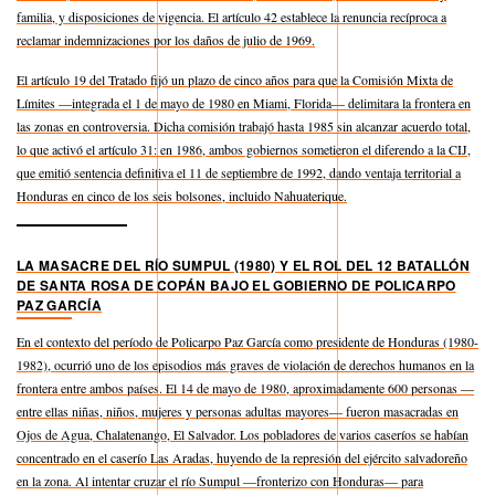
familia, y disposiciones de vigencia. El artículo 42 establece la renuncia recíproca a
reclamar indemnizaciones por los daños de julio de 1969.
El artículo 19 del Tratado fijó un plazo de cinco años para que la Comisión Mixta de
Límites —integrada el 1 de mayo de 1980 en Miami, Florida— delimitara la frontera en
las zonas en controversia. Dicha comisión trabajó hasta 1985 sin alcanzar acuerdo total,
lo que activó el artículo 31: en 1986, ambos gobiernos sometieron el diferendo a la CIJ,
que emitió sentencia definitiva el 11 de septiembre de 1992, dando ventaja territorial a
Honduras en cinco de los seis bolsones, incluido Nahuaterique.
LA MASACRE DEL RÍO SUMPUL (1980) Y EL ROL DEL 12 BATALLÓN
DE SANTA ROSA DE COPÁN BAJO EL GOBIERNO DE POLICARPO
PAZ GARCÍA
En el contexto del período de Policarpo Paz García como presidente de Honduras (1980-
1982), ocurrió uno de los episodios más graves de violación de derechos humanos en la
frontera entre ambos países. El 14 de mayo de 1980, aproximadamente 600 personas —
entre ellas niñas, niños, mujeres y personas adultas mayores— fueron masacradas en
Ojos de Agua, Chalatenango, El Salvador. Los pobladores de varios caseríos se habían
concentrado en el caserío Las Aradas, huyendo de la represión del ejército salvadoreño
en la zona. Al intentar cruzar el río Sumpul —fronterizo con Honduras— para