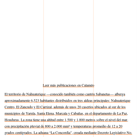
Leer más publicaciones en Calaméo
El territorio de Nahuaterique —conocido también como cantón Sabanetas— alberga
aproximadamente 6,523 habitantes distribuidos en tres aldeas principales: Nahuaterique
Centro, El Zancudo y El Carrizal, además de unos 20 caseríos ubicados al sur de los
municipios de Yarula, Santa Elena, Marcala y Cabañas, en el departamento de La Paz,
Honduras. La zona tiene una altitud entre 1,500 y 1,800 metros sobre el nivel del mar,
con precipitación pluvial de 800 a 2,000 mm³ y temperaturas promedio de 12 a 20
grados centígrados. La aduana “La Concordia”, creada mediante Decreto Legislativo No.