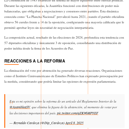
La Constitución de 1983 estableció un sistema de mayor equilibrio entre fuerzas políticas.
Durante las siguientes décadas, la Asamblea funcionó con distribuciones de poder más
balanceadas, que obligaban a negociaciones y consensos entre partidos. Esta dinámica
conocida como “La Plancha Nacional” prevaleció hasta 2021, cuando el partido oficialista
obtuvo 56 curules frente a 14 de la oposición, configurando una mayoría calificada que le
permitió aprobar leyes sin necesidad de negociación interpartidaria.
La composición actual, resultado de las elecciones de 2024, profundiza esta tendencia con
57 diputados oficialistas y únicamente 3 de oposición, consolidando una distribución de
poder inédita desde la firma de los Acuerdos de Paz.
REACCIONES A LA REFORMA
La eliminación del voto por abstención ha generado diversas reacciones. Organizaciones
como el Instituto Centroamericano de Estudios Políticos han expresado preocupación por
la medida, considerando que podría limitar las opciones de expresión parlamentaria.
Esta es mi opinión sobre la reforma de un artículo del Reglamento Interior de la
@AsambleaSV
, que elimina la figura de la abstención, al momento de votar por
pic.twitter.com/qZK96MPYEF
las decisiones importantes del país.
— Reynaldo Cardoza (@Dip_Cardoza)
April 8, 2025