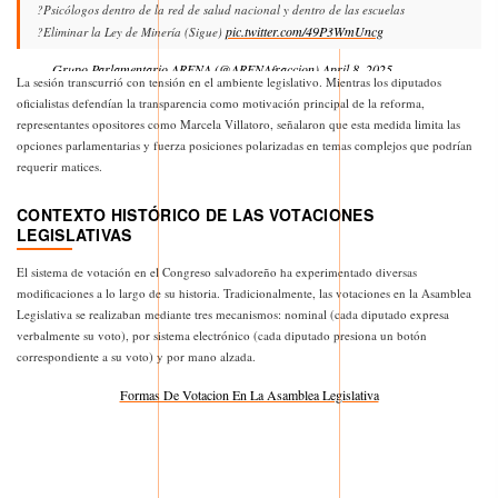
?Psicólogos dentro de la red de salud nacional y dentro de las escuelas
pic.twitter.com/49P3WmUncg
?Eliminar la Ley de Minería (Sigue)
— Grupo Parlamentario ARENA (@ARENAfraccion)
April 8, 2025
La sesión transcurrió con tensión en el ambiente legislativo. Mientras los diputados
oficialistas defendían la transparencia como motivación principal de la reforma,
representantes opositores como Marcela Villatoro, señalaron que esta medida limita las
opciones parlamentarias y fuerza posiciones polarizadas en temas complejos que podrían
requerir matices.
CONTEXTO HISTÓRICO DE LAS VOTACIONES
LEGISLATIVAS
El sistema de votación en el Congreso salvadoreño ha experimentado diversas
modificaciones a lo largo de su historia. Tradicionalmente, las votaciones en la Asamblea
Legislativa se realizaban mediante tres mecanismos: nominal (cada diputado expresa
verbalmente su voto), por sistema electrónico (cada diputado presiona un botón
correspondiente a su voto) y por mano alzada.
Formas De Votacion En La Asamblea Legislativa