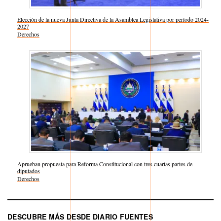
Elección de la nueva Junta Directiva de la Asamblea Legislativa por período 2024-
2027
Respecto a
Derechos
Aprueban propuesta para Reforma Constitucional con tres cuartas partes de
diputados
Respecto a
Derechos
DESCUBRE MÁS DESDE DIARIO FUENTES