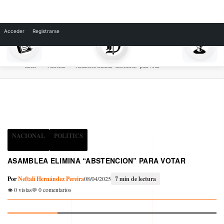
Skip
to
Acceder
Registrarse
content
Inicio
Nacional
Asamblea elimina “abstencion” para votar
NACIONAL
POLITICS
ASAMBLEA ELIMINA “ABSTENCION” PARA VOTAR
Por
Neftalí Hernández Pereira
08/04/2025
7 min de lectura
0 vistas
0 comentarios