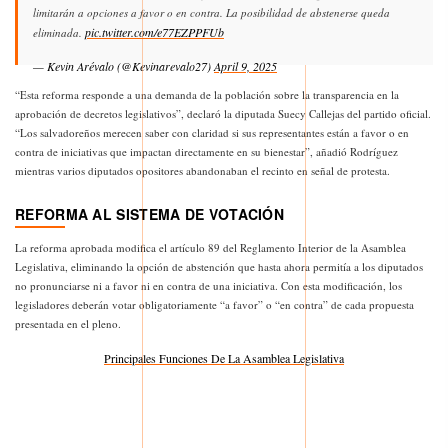
limitarán a opciones a favor o en contra. La posibilidad de abstenerse queda
pic.twitter.com/e77EZPPFUb
eliminada.
— Kevin Arévalo (@Kevinarevalo27)
April 9, 2025
“Esta reforma responde a una demanda de la población sobre la transparencia en la
aprobación de decretos legislativos”, declaró la diputada Suecy Callejas del partido oficial.
“Los salvadoreños merecen saber con claridad si sus representantes están a favor o en
contra de iniciativas que impactan directamente en su bienestar”, añadió Rodríguez
mientras varios diputados opositores abandonaban el recinto en señal de protesta.
REFORMA AL SISTEMA DE VOTACIÓN
La reforma aprobada modifica el artículo 89 del Reglamento Interior de la Asamblea
Legislativa, eliminando la opción de abstención que hasta ahora permitía a los diputados
no pronunciarse ni a favor ni en contra de una iniciativa. Con esta modificación, los
legisladores deberán votar obligatoriamente “a favor” o “en contra” de cada propuesta
presentada en el pleno.
Principales Funciones De La Asamblea Legislativa