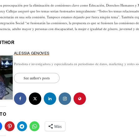
ba preocupación por la eliminación de comisiones clave como Educación, Derechos Humanos y 
ecy Callejas aseguró que los temas serían fusionados integralmente: “Todos los temas relacionado
concretarán en una sola comisión. Tampoco estamos dejando por fuera ningún tema”. También exp
tegración Social “se fusionarán las comisiones, la propuesta es que se fusionen las comisiones de
lescencia, adulto mayor y personas con discapacidad, la mujer e igualdad de género, juventud y d
UTHOR
ALESSIA GENOVES
Periodista e investigadora y especializada en periodismo de datos, marketing y redes so
See author's posts
STO
Más