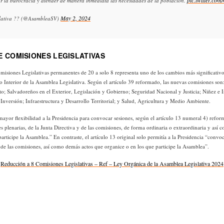
pic.twitter.c
nar la burocracia y atender de manera inmediata las necesidades de la población.
May 2, 2024
lativa ?? (@AsambleaSV)
 COMISIONES LEGISLATIVAS
misiones Legislativas permanentes de 20 a solo 8 representa uno de los cambios más significativo
 Interior de la Asamblea Legislativa. Según el artículo 39 reformado, las nuevas comisiones son:
to; Salvadoreños en el Exterior, Legislación y Gobierno; Seguridad Nacional y Justicia; Niñez e I
Inversión; Infraestructura y Desarrollo Territorial; y Salud, Agricultura y Medio Ambiente.
ayor flexibilidad a la Presidencia para convocar sesiones, según el artículo 13 numeral 4) refor
s plenarias, de la Junta Directiva y de las comisiones, de forma ordinaria o extraordinaria y así
articipe la Asamblea.” En contraste, el artículo 13 original solo permitía a la Presidencia “convoc
y de las comisiones, así como demás actos que organice o en los que participe la Asamblea”.
Reducción a 8 Comisiones Legislativas – Ref – Ley Orgánica de la Asamblea Legislativa 2024