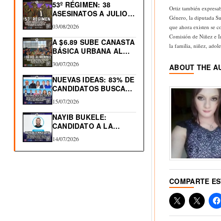
53º RÉGIMEN: 38
Ortiz también expresa
ASESINATOS A JULIO
Género, la diputada Su
2026.…
03/08/2026
que ahora existen se 
Comisión de Niñez e In
A $6.89 SUBE CANASTA
la familia, niñez, ado
BÁSICA URBANA AL…
30/07/2026
ABOUT THE A
NUEVAS IDEAS: 83% DE
CANDIDATOS BUSCAN
RE-ELECCIÓN…
15/07/2026
NAYIB BUKELE:
CANDIDATO A LA
REELECCIÓN 2027
14/07/2026
COMPARTE E