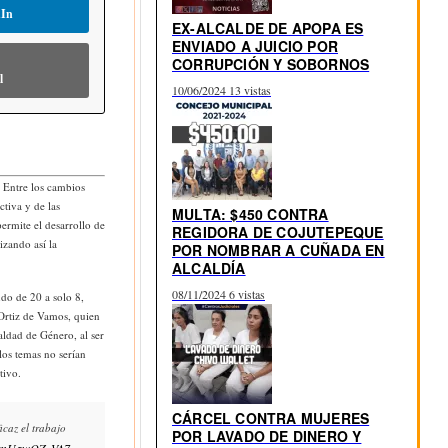
dIn
EX-ALCALDE DE APOPA ES
ENVIADO A JUICIO POR
CORRUPCIÓN Y SOBORNOS
l
10/06/2024
13 vistas
 Entre los cambios
ctiva y de las
MULTA: $450 CONTRA
ermite el desarrollo de
REGIDORA DE COJUTEPEQUE
izando así la
POR NOMBRAR A CUÑADA EN
ALCALDÍA
08/11/2024
6 vistas
do de 20 a solo 8,
 Ortiz de Vamos, quien
ldad de Género, al ser
los temas no serían
tivo.
CÁRCEL CONTRA MUJERES
icaz el trabajo
POR LAVADO DE DINERO Y