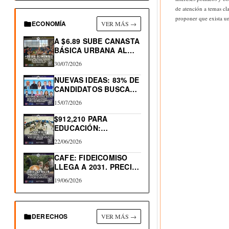
de atención a temas c
proponer que exista u
ECONOMÍA
VER MÁS →
A $6.89 SUBE CANASTA
BÁSICA URBANA AL…
30/07/2026
NUEVAS IDEAS: 83% DE
CANDIDATOS BUSCAN
RE-ELECCIÓN…
15/07/2026
$912,210 PARA
EDUCACIÓN:
PROGRAMA
22/06/2026
TRAYECTORIAS
EDUCATIVAS
CAFE: FIDEICOMISO
COMPLEJAS
LLEGA A 2031. PRECIO
LIBRA…
19/06/2026
DERECHOS
VER MÁS →