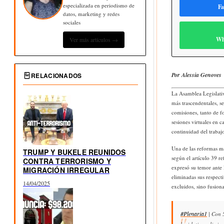
especializada en periodismo de
Fa
datos, marketing y redes
sociales
Wh
Ver más artículos →
Por Alessia Genoves
RELACIONADOS
La Asamblea Legislativ
más trascendentales, se
comisiones, tanto de f
sesiones virtuales en 
continuidad del trabajo
Una de las reformas má
TRUMP Y BUKELE REUNIDOS
según el artículo 39 r
CONTRA TERRORISMO Y
expresó su temor ante 
MIGRACIÓN IRREGULAR
eliminadas sus respect
14/04/2025
excluidos, sino fusiona
#Plenaria1
| Con 5