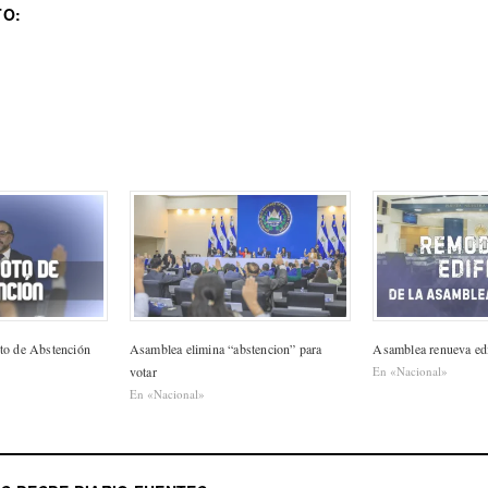
TO:
to de Abstención
Asamblea elimina “abstencion” para
Asamblea renueva edi
votar
En «Nacional»
En «Nacional»