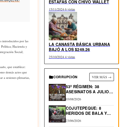
om/mUawQZzVA7
ESTAFAS CON CHIVO WALLET
15/11/2024
6 vistas
s introducidos por las
LA CANASTA BÁSICA URBANA
 Política; Hacienda y
BAJÓ A LOS $249.26
ntegración Social;
25/10/2024
4 vistas
mado, que establece:
 como demás actos que
CORRUPCIÓN
VER MÁS →
ar a sesiones plenarias,
53º RÉGIMEN: 38
ASESINATOS A JULIO
2026.…
03/08/2026
COJUTEPEQUE: 8
HERIDOS DE BALA Y
0…
23/06/2026