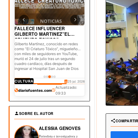
FALLECE INFLUENCER
GILBERTO MARTINEZ”EL
CRIATURO TOXICO”
Gilberto Martínez, conocido en redes
como “El Criaturo Tóxico”, migueleño
con miles de seguidores en YouTube,
murió el 24 de julio tras un segundo
cuadro cardíaco, días después de
ingresar al Hospital San Juan de Dios
CORRUPCIÓN
DERECHOS
CULTURA
JUDICIAL
DEPORTES
3 ago. 2026
30 jul. 2026
25 jul. 2026
20 jul. 2026
19 jul. 2026
Actualizado:
diariofuentes.com
09:33
SOBRE EL AUTOR
COMPARTI
ALESSIA GENOVES
Periodista e investigadora y