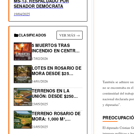
MS-13, RESPALDADO POR
SENADOR DEMÓCRATA
19/04/2025
CLASIFICADOS
VER MÁS →
5 MUERTOS TRAS
INCENDIO EN CENTRO
HISTÓRICO…
17/02/2026
LOTES EN ROSARIO DE
MORA DESDE $25…
14/01/2026
También se adhiere un i
no se encontraba en el 
TERRENOS EN LA
continuidad del trabaj
UNIÓN: DESDE $250
nacional declarada por
MIL…
23/05/2025
y diputadas”.
TERRENO ROSARIO DE
PREOCUPACIÓ
MORA: 1,000 M²,
NACIMIENTO…
21/05/2025
El diputado Cristian G
intereses políticos y 