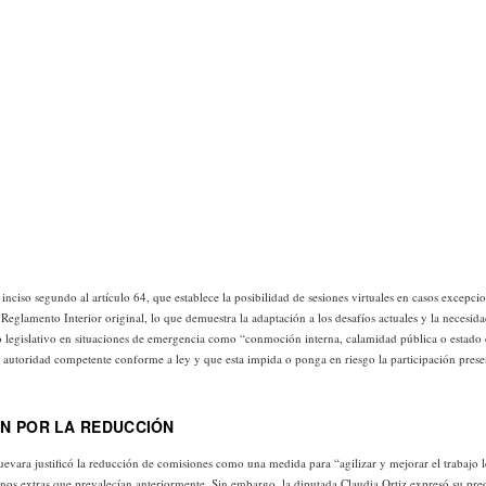
nciso segundo al artículo 64, que establece la posibilidad de sesiones virtuales en casos excepcio
Reglamento Interior original, lo que demuestra la adaptación a los desafíos actuales y la necesida
o legislativo en situaciones de emergencia como “conmoción interna, calamidad pública o estado
 autoridad competente conforme a ley y que esta impida o ponga en riesgo la participación prese
N POR LA REDUCCIÓN
uevara justificó la reducción de comisiones como una medida para “agilizar y mejorar el trabajo le
bonos extras que prevalecían anteriormente. Sin embargo, la diputada Claudia Ortiz expresó su pre