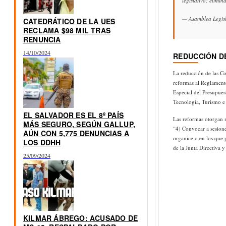
legislativo; elimi
— Asamblea Legis
CATEDRÁTICO DE LA UES
RECLAMA $98 MIL TRAS
RENUNCIA
14/10/2024
REDUCCIÓN DE
La reducción de las Co
reformas al Reglamento
Especial del Presupues
Tecnología, Turismo e 
EL SALVADOR ES EL 8º PAÍS
Las reformas otorgan m
MÁS SEGURO, SEGÚN GALLUP,
“4) Convocar a sesione
AÚN CON 5,775 DENUNCIAS A
organice o en los que p
LOS DDHH
de la Junta Directiva 
25/09/2024
KILMAR ÁBREGO: ACUSADO DE