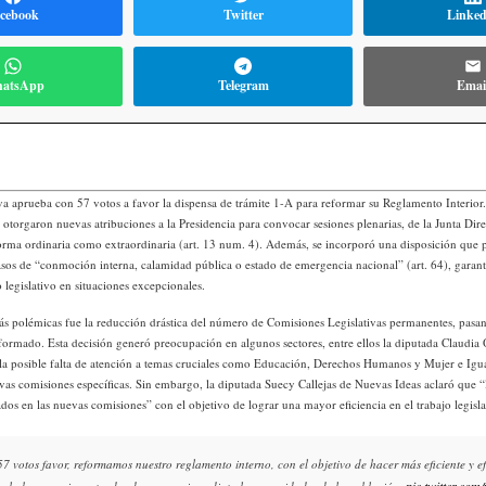
cebook
Twitter
Linke
atsApp
Telegram
Emai
a aprueba con 57 votos a favor la dispensa de trámite 1-A para reformar su Reglamento Interior.
 otorgaron nuevas atribuciones a la Presidencia para convocar sesiones plenarias, de la Junta Dire
orma ordinaria como extraordinaria (art. 13 num. 4). Además, se incorporó una disposición que p
casos de “conmoción interna, calamidad pública o estado de emergencia nacional” (art. 64), garant
 legislativo en situaciones excepcionales.
s polémicas fue la reducción drástica del número de Comisiones Legislativas permanentes, pasan
eformado. Esta decisión generó preocupación en algunos sectores, entre ellos la diputada Claudia
la posible falta de atención a temas cruciales como Educación, Derechos Humanos y Mujer e Igua
ivas comisiones específicas. Sin embargo, la diputada Suecy Callejas de Nuevas Ideas aclaró que “
dos en las nuevas comisiones” con el objetivo de lograr una mayor eficiencia en el trabajo legisla
7 votos favor, reformamos nuestro reglamento interno, con el objetivo de hacer más eficiente y ef