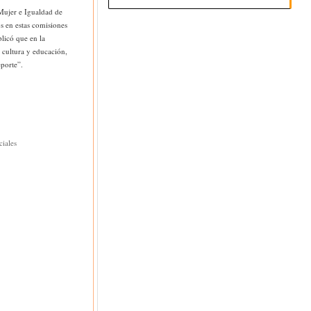
Mujer e Igualdad de
s en estas comisiones
licó que en la
 cultura y educación,
eporte”.
ciales