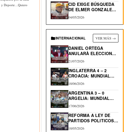
CID EXIGE BÚSQUEDA
tud y Deporte…Quiero
DE ELMER GONZALEZ,
DEPORTADO…
04/05/2026
INTERNACIONAL
VER MÁS →
DANIEL ORTEGA
ANULARÀ ELECCIONES
EN NICARAGUA
21/07/2026
INGLATERRA 4 – 2
CROACIA: MUNDIAL
2026
18/06/2026
ARGENTINA 3 – 0
ARGELIA: MUNDIAL
2026…
17/06/2026
REFORMA A LEY DE
PARTIDOS POLITICOS:
RE-ELECCIÓN…
18/05/2026