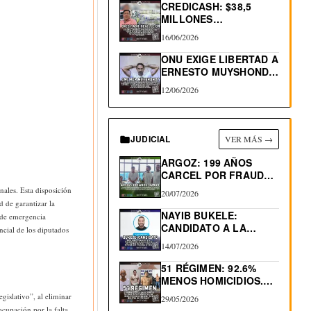
CREDICASH: $38,5
MILLONES
INCAUTADOS. INICIAN
16/06/2026
DEVOLUCIÓN
ONU EXIGE LIBERTAD A
ERNESTO MUYSHONDT,
CONDENADO…
12/06/2026
JUDICIAL
VER MÁS →
ARGOZ: 199 AÑOS
CARCEL POR FRAUDES
INMOBILIARIOS
nales. Esta disposición
20/07/2026
d de garantizar la
NAYIB BUKELE:
 de emergencia
CANDIDATO A LA
ncial de los diputados
REELECCIÓN 2027
14/07/2026
51 RÉGIMEN: 92.6%
MENOS HOMICIDIOS.
530 “MUERTES…
gislativo”, al eliminar
29/05/2026
ocupación por la falta