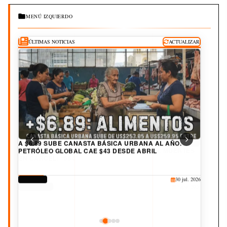
MENÚ IZQUIERDO
ÚLTIMAS NOTICIAS
ACTUALIZAR
A $6.89 SUBE CANASTA BÁSICA URBANA AL AÑO.
PETRÓLEO GLOBAL CAE $43 DESDE ABRIL
DERECHOS
30 jul. 2026
CORRUPCIÓN
CULTURA
JUDICIAL
DEPORTES
25 jul. 2026
20 jul. 2026
19 jul. 2026
3 ago. 2026