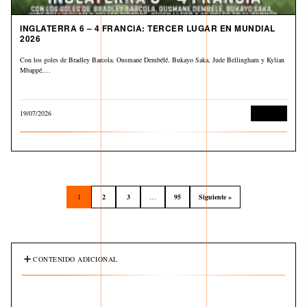
INGLATERRA 6 – 4 FRANCIA: TERCER LUGAR EN MUNDIAL
2026
Con los goles de Bradley Barcola, Ousmane Dembélé, Bukayo Saka, Jude Bellingham y Kylian
Mbappé,…
19/07/2026
Deportes
1
2
3
…
95
Siguiente »
CONTENIDO ADICIONAL