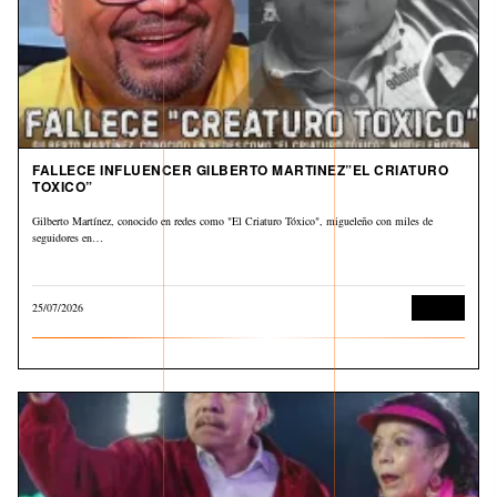
FALLECE INFLUENCER GILBERTO MARTINEZ”EL CRIATURO
TOXICO”
Gilberto Martínez, conocido en redes como "El Criaturo Tóxico", migueleño con miles de
seguidores en…
25/07/2026
Cultura