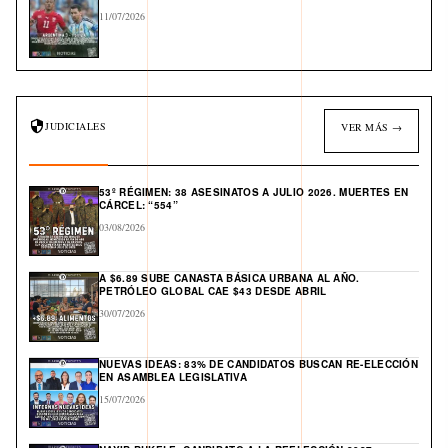
11/07/2026
JUDICIALES
VER MÁS →
53º RÉGIMEN: 38 ASESINATOS A JULIO 2026. MUERTES EN
CÁRCEL: “554”
03/08/2026
A $6.89 SUBE CANASTA BÁSICA URBANA AL AÑO.
PETRÓLEO GLOBAL CAE $43 DESDE ABRIL
30/07/2026
NUEVAS IDEAS: 83% DE CANDIDATOS BUSCAN RE-ELECCIÓN
EN ASAMBLEA LEGISLATIVA
15/07/2026