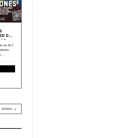
S
ED DE
 LA
a con $6,2
ditores,
os,…
Economía
 TODAS →