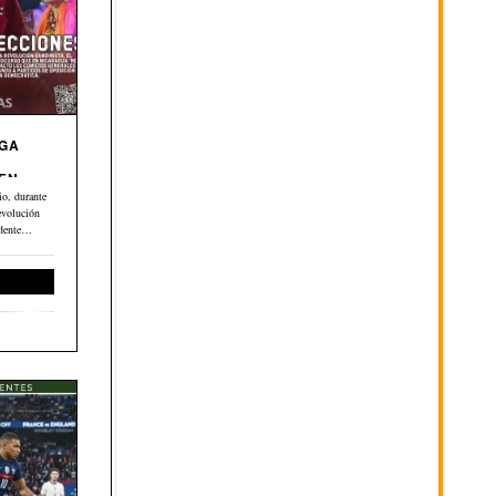
EGA
 EN
o, durante
evolución
dente
ernacional