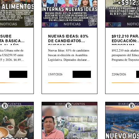
9 SUBE
NUEVAS IDEAS: 83%
$912,210 PAR
TA BÁSICA
DE CANDIDATOS
EDUCACIÓN:
 AL AÑO.
BUSCAN RE-
PROGRAMA
LEO GLOBAL
ELECCIÓN EN
TRAYECTORI
ica Urbana sube de
Nuevas Ideas: 83% de candidatos
$912,210 más añaden 
3 DESDE
ASAMBLEA
EDUCATIVAS
a US$259.95 entre
buscan re-elección en Asamblea
presupuesto del Educa
LEGISLATIVA
COMPLEJAS
025 y 2026, $6.89…
Legislativa. Diputados declararon
Programa de Trayecto
$16 millones en…
Educativas Completa
Economía
15/07/2026
Economía
22/06/2026