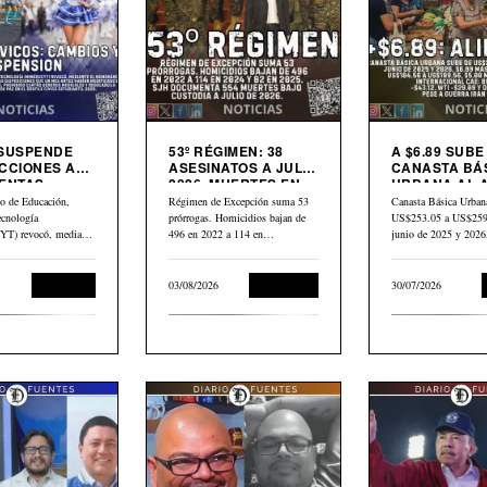
 SUSPENDE
53º RÉGIMEN: 38
A $6.89 SUBE
CCIONES A
ASESINATOS A JULIO
CANASTA BÁ
ENTAS
2026. MUERTES EN
URBANA AL 
S
CÁRCEL: “554”
PETRÓLEO G
io de Educación,
Régimen de Excepción suma 53
Canasta Básica Urban
CAE $43 DES
ecnología
prórrogas. Homicidios bajan de
US$253.05 a US$259.
ABRIL
) revocó, mediante
496 en 2022 a 114 en…
junio de 2025 y 202
dum N.° 10-2026
Educación
03/08/2026
Corrupción
30/07/2026