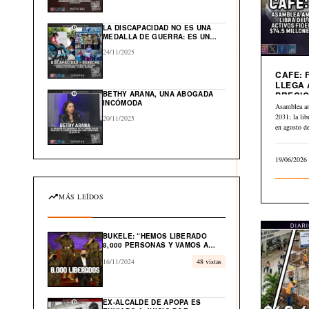
GLOBAL EN EL CARIBE
LA DISCAPACIDAD NO ES UNA
MEDALLA DE GUERRA: ES UN
DERECHO HUMANO
24/11/2025
CAFE: 
LLEGA 
BETHY ARANA, UNA ABOGADA
PRECIO
INCÓMODA
A $2.84
Asamblea a
2031; la li
20/11/2025
en agosto 
19/06/2026
MÁS LEÍDOS
BUKELE: “HEMOS LIBERADO
8,000 PERSONAS Y VAMOS A
LIBERAR EL 100% DE
16/11/2024
48 vistas
INOCENTES”
EX-ALCALDE DE APOPA ES