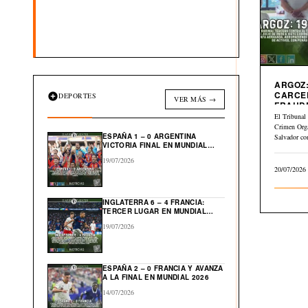
ARGOZ:
CARCE
DEPORTES
VER MÁS →
FRAUD
INMOBI
El Tribunal 
Crimen Org
ESPAÑA 1 – 0 ARGENTINA
Salvador co
VICTORIA FINAL EN MUNDIAL
julio…
2026
19/07/2026
20/07/2026
INGLATERRA 6 – 4 FRANCIA:
TERCER LUGAR EN MUNDIAL
2026
19/07/2026
ESPAÑA 2 – 0 FRANCIA Y AVANZA
A LA FINAL EN MUNDIAL 2026
14/07/2026