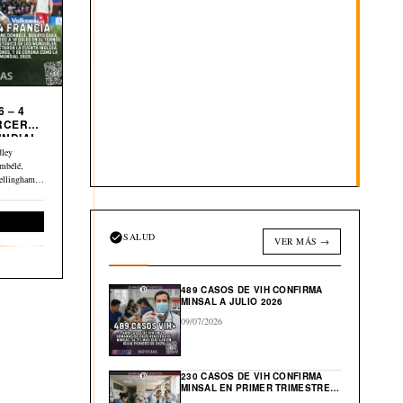
 – 4
UNDIAL
dley
mbélé,
ellingham y
Deportes
SALUD
VER MÁS →
489 CASOS DE VIH CONFIRMA
MINSAL A JULIO 2026
09/07/2026
230 CASOS DE VIH CONFIRMA
MINSAL EN PRIMER TRIMESTRE
DE 2026