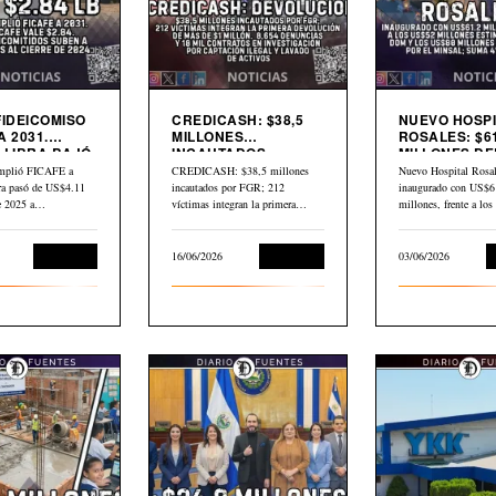
FIDEICOMISO
CREDICASH: $38,5
NUEVO HOSPI
A 2031.
MILLONES
ROSALES: $61
 LIBRA BAJÓ
INCAUTADOS.
MILLONES DE
INICIAN DEVOLUCIÓN
$80 MILLONE
mplió FICAFE a
CREDICASH: $38,5 millones
Nuevo Hospital Rosal
BID
bra pasó de US$4.11
incautados por FGR; 212
inaugurado con US$6
de 2025 a…
víctimas integran la primera
millones, frente a lo
devolución de más de…
millones estimados p
Economía
16/06/2026
Economía
03/06/2026