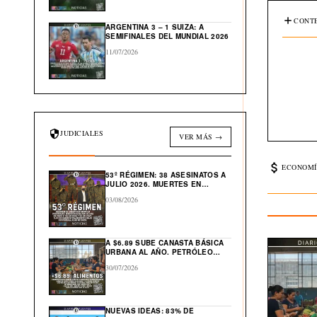
CONTE
ARGENTINA 3 – 1 SUIZA: A
SEMIFINALES DEL MUNDIAL 2026
11/07/2026
JUDICIALES
VER MÁS →
ECONOMÍ
53º RÉGIMEN: 38 ASESINATOS A
JULIO 2026. MUERTES EN
CÁRCEL: “554”
03/08/2026
A $6.89 SUBE CANASTA BÁSICA
URBANA AL AÑO. PETRÓLEO
GLOBAL CAE $43 DESDE ABRIL
30/07/2026
NUEVAS IDEAS: 83% DE