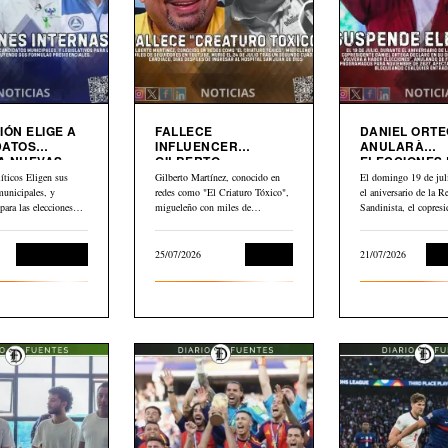
IÓN ELIGE A
FALLECE
DANIEL ORT
DATOS
INFLUENCER
ANULARÀ
A NUEVAS
GILBERTO
ELECCIONES
MARTINEZ”EL
NICARAGUA
íticos Eligen sus
Gilberto Martínez, conocido en
El domingo 19 de juli
CRIATURO TOXICO”
municipales, y
redes como "El Criaturo Tóxico",
el aniversario de la R
 para las elecciones
migueleño con miles de
Sandinista, el copresi
uyendo dos formulas…
seguidores en…
Daniel…
Sin categoría
25/07/2026
Cultura
21/07/2026
Int