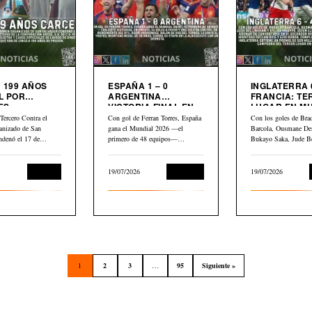
 199 AÑOS
ESPAÑA 1 – 0
INGLATERRA 6
L POR
ARGENTINA
FRANCIA: TERCER
ES
VICTORIA FINAL EN
LUGAR EN M
LIARIOS
MUNDIAL 2026
2026
Tercero Contra el
Con gol de Ferran Torres, España
Con los goles de Bra
anizado de San
gana el Mundial 2026 —el
Barcola, Ousmane De
ndenó el 17 de
primero de 48 equipos—…
Bukayo Saka, Jude B
Kylian Mbappé,…
Judicial
19/07/2026
Deportes
19/07/2026
1
2
3
…
95
Siguiente »