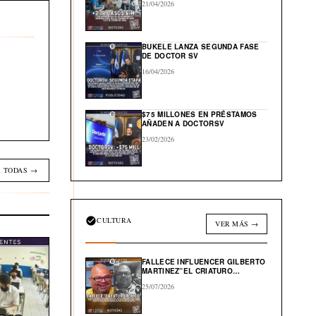
21/04/2026
BUKELE LANZA SEGUNDA FASE
DE DOCTOR SV
16/04/2026
$75 MILLONES EN PRÉSTAMOS
AÑADEN A DOCTORSV
23/02/2026
 TODAS →
CULTURA
VER MÁS →
FALLECE INFLUENCER GILBERTO
MARTINEZ”EL CRIATURO
TOXICO”
25/07/2026