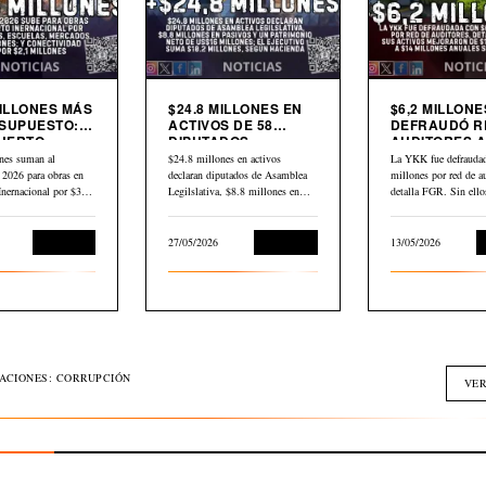
MILLONES MÁS
$24.8 MILLONES EN
$6,2 MILLONE
SUPUESTO:
ACTIVOS DE 58
DEFRAUDÓ R
UERTO
DIPUTADOS
AUDITORES A
CIONAL,
DECLARADOS EN
YKK
nes suman al
$24.8 millones en activos
La YKK fue defraudad
AS,
HACIENDA
 2026 para obras en
declaran diputados de Asamblea
millones por red de au
DOS Y
Inernacional por $30,2
Legilslativa, $8.8 millones en
detalla FGR. Sin ell
IVIDAD
scuelas,…
pasivos y un…
L
Economía
27/05/2026
Economía
13/05/2026
GACIONES: CORRUPCIÓN
VER