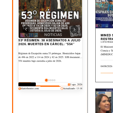
MINED
RESTRI
53º RÉGIMEN: 38 ASESINATOS A JULIO
VESTIM
2026. MUERTES EN CÁRCEL: “554”
CIVICA
El Minister
Ciencia y T
Régimen de Excepción suma 53 prórrogas. Homicidios bajan
(MINEDUCYT
de 496 en 2022 a 114 en 2024 y 82 en 2025. SJH documenta
el Memorán
554 muertes bajo custodia a julio de 2026.
del…
04/08/2026
CORRUPCIÓN
3 ago. 2026
CULTURA
JUDICIAL
DEPORTES
25 jul. 2026
20 jul. 2026
19 jul. 2026
diariofuentes.com
Actualizado: 13:18
DERECHOS
30 jul. 2026