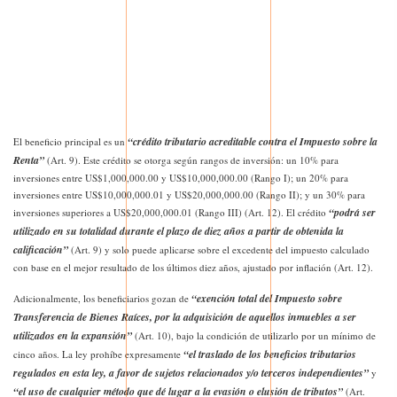
“crédito tributario acreditable contra el Impuesto sobre la
El beneficio principal es un
Renta”
(Art. 9). Este crédito se otorga según rangos de inversión: un 10% para
inversiones entre US$1,000,000.00 y US$10,000,000.00 (Rango I); un 20% para
inversiones entre US$10,000,000.01 y US$20,000,000.00 (Rango II); y un 30% para
“podrá ser
inversiones superiores a US$20,000,000.01 (Rango III) (Art. 12). El crédito
utilizado en su totalidad durante el plazo de diez años a partir de obtenida la
calificación”
(Art. 9) y solo puede aplicarse sobre el excedente del impuesto calculado
con base en el mejor resultado de los últimos diez años, ajustado por inflación (Art. 12).
“exención total del Impuesto sobre
Adicionalmente, los beneficiarios gozan de
Transferencia de Bienes Raíces, por la adquisición de aquellos inmuebles a ser
utilizados en la expansión”
(Art. 10), bajo la condición de utilizarlo por un mínimo de
“el traslado de los beneficios tributarios
cinco años. La ley prohíbe expresamente
regulados en esta ley, a favor de sujetos relacionados y/o terceros independientes”
y
“el uso de cualquier método que dé lugar a la evasión o elusión de tributos”
(Art.