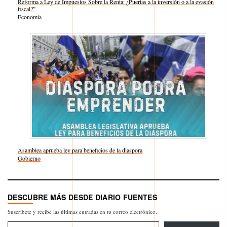
Reforma a Ley de Impuestos Sobre la Renta: ¿Puertas a la inversión o a la evasión
fiscal?”
Respecto a
Economía
Asamblea aprueba ley para beneficios de la diaspora
Respecto a
Gobierno
DESCUBRE MÁS DESDE DIARIO FUENTES
Suscríbete y recibe las últimas entradas en tu correo electrónico.
Escribe tu correo electrónico…