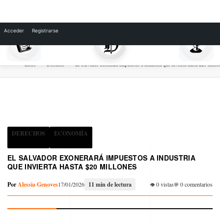
Skip
to
Acceder
Registrarse
content
Inicio
Derechos
El Salvador exonerará impuestos a industria que invierta hasta $20 millo
DERECHOS
ECONOMÍA
EL SALVADOR EXONERARÁ IMPUESTOS A INDUSTRIA
QUE INVIERTA HASTA $20 MILLONES
Por
Alessia Genoves
17/01/2026
11 min de lectura
0 vistas
0 comentarios