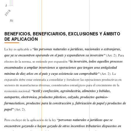
BENEFICIOS, BENEFICIARIOS, EXCLUSIONES Y ÁMBITO
DE APLICACIÓN
“las personas naturales o jurídicas, nacionales o extranjeras,
La ley es aplicable a
que ya se encuentren operando en el país y expandieren su inversión”
(Art. 2). Para
“la inversión, todos aquellos procesos
efectos de la norma, se entiende por expansión
encaminados a ampliar inversiones u operaciones que tengan una antigüedad
mínima de diez años en el país y cuya existencia sea comprobable”
(Art. 2). La
expansión debe estar orientada a consolidar y fortalecer las operaciones productivas en
sectores de manufacturas diversas, considerados estratégicos para el crecimiento de la
“textil y confección, agroindustria, alimentos y bebidas,
economía nacional:
autopartes, electrónica, productos plásticos, calzado, productos químico-
farmacéuticos, productos para la construcción y, fabricación de papel y productos de
papel”
(Art. 2).
“personas naturales o jurídicas que se
Pero excluye de la aplicación de la ley
encuentren gozando o hayan gozado de otros incentivos tributarios dispuestos en