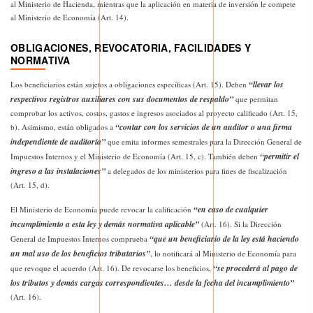
al Ministerio de Hacienda, mientras que la aplicación en materia de inversión le compete
al Ministerio de Economía (Art. 14).
OBLIGACIONES, REVOCATORIA, FACILIDADES Y
NORMATIVA
“llevar los
Los beneficiarios están sujetos a obligaciones específicas (Art. 15). Deben
respectivos registros auxiliares con sus documentos de respaldo”
que permitan
comprobar los activos, costos, gastos e ingresos asociados al proyecto calificado (Art. 15,
“contar con los servicios de un auditor o una firma
b). Asimismo, están obligados a
independiente de auditoría”
que emita informes semestrales para la Dirección General de
“permitir el
Impuestos Internos y el Ministerio de Economía (Art. 15, c). También deben
ingreso a las instalaciones”
a delegados de los ministerios para fines de fiscalización
(Art. 15, d).
“en caso de cualquier
El Ministerio de Economía puede revocar la calificación
incumplimiento a esta ley y demás normativa aplicable”
(Art. 16). Si la Dirección
“que un beneficiario de la ley está haciendo
General de Impuestos Internos comprueba
un mal uso de los beneficios tributarios”
, lo notificará al Ministerio de Economía para
“se procederá al pago de
que revoque el acuerdo (Art. 16). De revocarse los beneficios,
los tributos y demás cargas correspondientes… desde la fecha del incumplimiento”
(Art. 16).