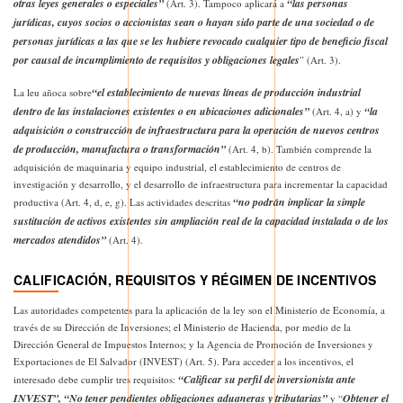
otras leyes generales o especiales”
“las personas
(Art. 3). Tampoco aplicará a
jurídicas, cuyos socios o accionistas sean o hayan sido parte de una sociedad o de
personas jurídicas a las que se les hubiere revocado cualquier tipo de beneficio fiscal
por causal de incumplimiento de requisitos y obligaciones legales
” (Art. 3).
“el establecimiento de nuevas líneas de producción industrial
La leu añoca sobre
dentro de las instalaciones existentes o en ubicaciones adicionales”
“la
(Art. 4, a) y
adquisición o construcción de infraestructura para la operación de nuevos centros
de producción, manufactura o transformación”
(Art. 4, b). También comprende la
adquisición de maquinaria y equipo industrial, el establecimiento de centros de
investigación y desarrollo, y el desarrollo de infraestructura para incrementar la capacidad
“no podrán implicar la simple
productiva (Art. 4, d, e, g). Las actividades descritas
sustitución de activos existentes sin ampliación real de la capacidad instalada o de los
mercados atendidos”
(Art. 4).
CALIFICACIÓN, REQUISITOS Y RÉGIMEN DE INCENTIVOS
Las autoridades competentes para la aplicación de la ley son el Ministerio de Economía, a
través de su Dirección de Inversiones; el Ministerio de Hacienda, por medio de la
Dirección General de Impuestos Internos; y la Agencia de Promoción de Inversiones y
Exportaciones de El Salvador (INVEST) (Art. 5). Para acceder a los incentivos, el
“Calificar su perfil de inversionista ante
interesado debe cumplir tres requisitos:
INVEST”, “No tener pendientes obligaciones aduaneras y tributarias”
Obtener el
y “