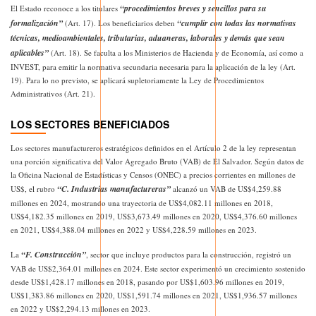
“procedimientos breves y sencillos para su
El Estado reconoce a los titulares
formalización”
“cumplir con todas las normativas
(Art. 17). Los beneficiarios deben
técnicas, medioambientales, tributarias, aduaneras, laborales y demás que sean
aplicables”
(Art. 18). Se faculta a los Ministerios de Hacienda y de Economía, así como a
INVEST, para emitir la normativa secundaria necesaria para la aplicación de la ley (Art.
19). Para lo no previsto, se aplicará supletoriamente la Ley de Procedimientos
Administrativos (Art. 21).
LOS SECTORES BENEFICIADOS
Los sectores manufactureros estratégicos definidos en el Artículo 2 de la ley representan
una porción significativa del Valor Agregado Bruto (VAB) de El Salvador. Según datos de
la Oficina Nacional de Estadísticas y Censos (ONEC) a precios corrientes en millones de
“C. Industrias manufactureras”
US$, el rubro
alcanzó un VAB de US$4,259.88
millones en 2024, mostrando una trayectoria de US$4,082.11 millones en 2018,
US$4,182.35 millones en 2019, US$3,673.49 millones en 2020, US$4,376.60 millones
en 2021, US$4,388.04 millones en 2022 y US$4,228.59 millones en 2023.
“F. Construcción”
La
, sector que incluye productos para la construcción, registró un
VAB de US$2,364.01 millones en 2024. Este sector experimentó un crecimiento sostenido
desde US$1,428.17 millones en 2018, pasando por US$1,603.96 millones en 2019,
US$1,383.86 millones en 2020, US$1,591.74 millones en 2021, US$1,936.57 millones
en 2022 y US$2,294.13 millones en 2023.