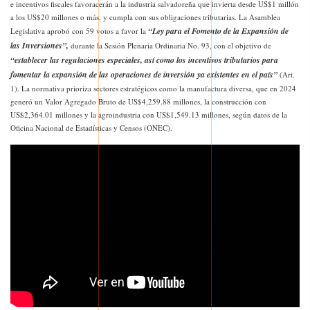
e incentivos fiscales favoracerán a la industria salvadoreña que invierta desde US$1 millón
a los US$20 millones o más, y cumpla con sus obligaciones tributarias. La Asamblea
“Ley para el Fomento de la Expansión de
Legislativa aprobó con 59 votos a favor la
las Inversiones”,
durante la Sesión Plenaria Ordinaria No. 93, con el objetivo de
“establecer las regulaciones especiales, así como los incentivos tributarios para
fomentar la expansión de las operaciones de inversión ya existentes en el país”
(Art.
1). La normativa prioriza sectores estratégicos como la manufactura diversa, que en 2024
generó un Valor Agregado Bruto de US$4,259.88 millones, la construcción con
US$2,364.01 millones y la agroindustria con US$1,549.13 millones, según datos de la
Oficina Nacional de Estadísticas y Censos (ONEC).