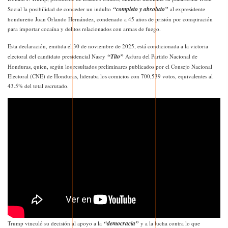
“completo y absoluto”
Social la posibilidad de conceder un indulto
al expresidente
hondureño Juan Orlando Hernández, condenado a 45 años de prisión por conspiración
para importar cocaína y delitos relacionados con armas de fuego.
Esta declaración, emitida el 30 de noviembre de 2025, está condicionada a la victoria
“Tito”
electoral del candidato presidencial Nasry
Asfura del Partido Nacional de
Honduras, quien, según los resultados preliminares publicados por el Consejo Nacional
Electoral (CNE) de Honduras, lideraba los comicios con 700,539 votos, equivalentes al
43.5% del total escrutado.
“democracia”
Trump vinculó su decisión al apoyo a la
y a la lucha contra lo que