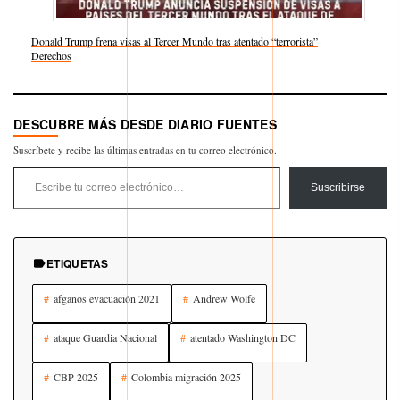
Donald Trump frena visas al Tercer Mundo tras atentado “terrorista”
Respecto a
Derechos
DESCUBRE MÁS DESDE DIARIO FUENTES
Suscríbete y recibe las últimas entradas en tu correo electrónico.
Escribe tu correo electrónico…
Suscribirse
ETIQUETAS
afganos evacuación 2021
Andrew Wolfe
ataque Guardia Nacional
atentado Washington DC
CBP 2025
Colombia migración 2025