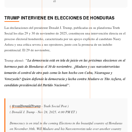
TRUMP INTERVIENE EN ELECCIONES DE HONDURAS
Las declaraciones del presidente Donald J. Trump, publicadas en su plataforma Truth
Social los días 29 y 30 de noviembre de 2025, constituyen una intervención directa en el
proceso electoral hondureño, caracterizada por un apoyo explícito al candidato Nasry
Asfura y una crítica severa a sus opositores, junto con la promesa de un indulto
presidencial. El 29 de noviembre,
"La democracia está en tela de juicio en las próximas elecciones en el
Trump afirmó:
hermoso país de Honduras el 30 de noviembre. ¿Maduro y sus narcoterroristas
tomarán el control de otro país como lo han hecho con Cuba, Nicaragua y
Venezuela? Quien defiende la democracia y lucha contra Maduro es Tito Asfura, el
candidato presidencial del Partido Nacional".
@realDonaldTrump
(
- Truth Social Post )
( Donald J. Trump - Nov 28, 2025, 4:00 PM ET )
Democracy is on trial in the coming Elections in the beautiful country of Honduras
on November 30th. Will Maduro and his Narcoterrorists take over another country