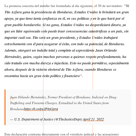
"Si
La promesa concreta del indulto fue formulada al día siguiente, el 30 de noviembre:
— Donald J Trump Posts TruthSocial (@TruthTrumpPost)
November 28, 2025
Tito Asfura gana la presidencia de Honduras, Estados Unidos le brindará un gran
apoyo, ya que tiene tanta confianza en él, en sus políticas y en lo que hará por el
gran pueblo hondureño. Si no gana, Estados Unidos no desperdiciará dinero, ya
que un líder equivocado solo puede traer consecuencias catastróficas a un país, sin
importar cuál sea. Tito será un gran presidente, y Estados Unidos trabajará
estrechamente con él para asegurar el éxito, con todo su potencial, de Honduras.
Además, otorgaré un indulto total y completo al expresidente Juan Orlando
Hernández, quien, según muchas personas a quienes respeto profundamente, ha
sido tratado con mucha dureza e injusticia. Esto no puede permitirse, especialmente
ahora, después de la victoria electoral de Tito Asfura, cuando Honduras se
encamina hacia un gran éxito político y financiero".
Juan Orlando Hernández, Former President of Honduras, Indicted on Drug-
Trafficking and Firearms Charges, Extradited to the United States from
https://t.co/pgJFfgGpra
Honduras
— U.S. Department of Justice (@TheJusticeDept)
April 21, 2022
Esta declaración contrasta directamente con el veredicto judicial y las acusaciones