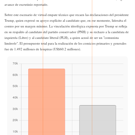
avance de escrutinio reportado.
Sobre este escenario de virtual empate técnico que recaen las declaraciones del presidente
Trump, quien expresó su apoyo explícito al candidato que, en ese momento, lideraba el
conteo por un margen mínimo. La vinculación ideológica expuesta por Trump se refleja
en su respaldo al candidato del partido conservador (PNH) y su rechazo a la candidata de
izquierda (Libre) y al candidato liberal (PLH), a quien acusó de ser un "comunista
limítrofe". El presupuesto total para la realización de los comicios primarios y generales
fue de 1.492 millones de lempiras (US$60.2 millones).