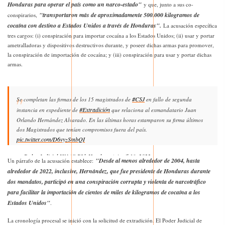
Honduras para operar el país como un narco-estado"
y que, junto a sus co-
"transportaron más de aproximadamente 500.000 kilogramos de
conspirarios,
cocaína con destino a Estados Unidos a través de Honduras".
La acusación específica
tres cargos: (i) conspiración para importar cocaína a los Estados Unidos; (ii) usar y portar
ametralladoras y dispositivos destructivos durante, y poseer dichas armas para promover,
la conspiración de importación de cocaína; y (iii) conspiración para usar y portar dichas
armas.
#CSJ
Se completan las firmas de los 15 magistrados de
en fallo de segunda
#Extradición
instancia en expediente de
que relaciona al exmandatario Juan
Orlando Hernández Alvarado. En las últimas horas estamparon su firma últimos
dos Magistrados que tenían compromisos fuera del país.
pic.twitter.com/D6vyzSmbQI
— Poder Judicial HN (@PJdeHonduras)
April 13, 2022
"Desde al menos alrededor de 2004, hasta
Un párrafo de la acusación establece:
alrededor de 2022, inclusive, Hernández, que fue presidente de Honduras durante
dos mandatos, participó en una conspiración corrupta y violenta de narcotráfico
para facilitar la importación de cientos de miles de kilogramos de cocaína a los
Estados Unidos"
.
La cronología procesal se inició con la solicitud de extradición. El Poder Judicial de