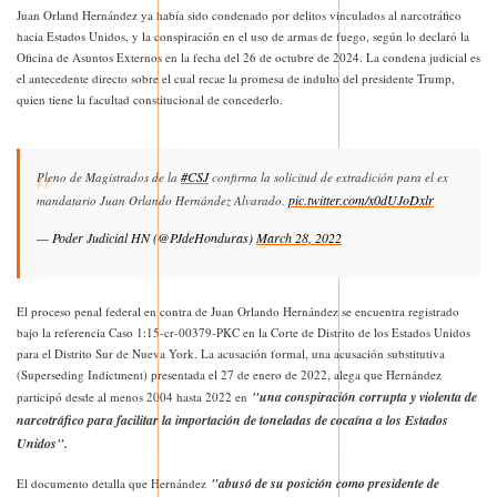
Juan Orland Hernández ya había sido condenado por delitos vinculados al narcotráfico
hacia Estados Unidos, y la conspiración en el uso de armas de fuego, según lo declaró la
Oficina de Asuntos Externos en la fecha del 26 de octubre de 2024. La condena judicial es
el antecedente directo sobre el cual recae la promesa de indulto del presidente Trump,
quien tiene la facultad constitucional de concederlo.
#CSJ
Pleno de Magistrados de la
confirma la solicitud de extradición para el ex
pic.twitter.com/x0dUJoDxlr
mandatario Juan Orlando Hernández Alvarado.
— Poder Judicial HN (@PJdeHonduras)
March 28, 2022
El proceso penal federal en contra de Juan Orlando Hernández se encuentra registrado
bajo la referencia Caso 1:15-cr-00379-PKC en la Corte de Distrito de los Estados Unidos
para el Distrito Sur de Nueva York. La acusación formal, una acusación substitutiva
(Superseding Indictment) presentada el 27 de enero de 2022, alega que Hernández
"una conspiración corrupta y violenta de
participó desde al menos 2004 hasta 2022 en
narcotráfico para facilitar la importación de toneladas de cocaína a los Estados
Unidos".
"abusó de su posición como presidente de
El documento detalla que Hernández