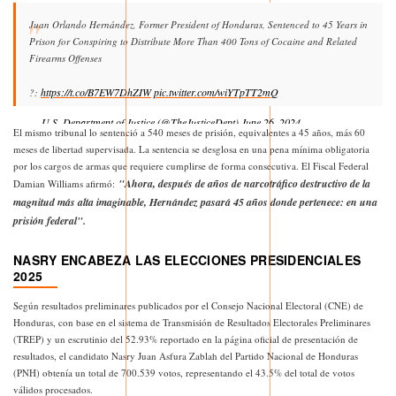
Juan Orlando Hernández, Former President of Honduras, Sentenced to 45 Years in
Prison for Conspiring to Distribute More Than 400 Tons of Cocaine and Related
Firearms Offenses
https://t.co/B7EW7DhZIW
pic.twitter.com/wiYTpTT2mQ
?:
— U.S. Department of Justice (@TheJusticeDept)
June 26, 2024
El mismo tribunal lo sentenció a 540 meses de prisión, equivalentes a 45 años, más 60
meses de libertad supervisada. La sentencia se desglosa en una pena mínima obligatoria
por los cargos de armas que requiere cumplirse de forma consecutiva. El Fiscal Federal
"Ahora, después de años de narcotráfico destructivo de la
Damian Williams afirmó:
magnitud más alta imaginable, Hernández pasará 45 años donde pertenece: en una
prisión federal".
NASRY ENCABEZA LAS ELECCIONES PRESIDENCIALES
2025
Según resultados preliminares publicados por el Consejo Nacional Electoral (CNE) de
Honduras, con base en el sistema de Transmisión de Resultados Electorales Preliminares
(TREP) y un escrutinio del 52.93% reportado en la página oficial de presentación de
resultados, el candidato Nasry Juan Asfura Zablah del Partido Nacional de Honduras
(PNH) obtenía un total de 700.539 votos, representando el 43.5% del total de votos
válidos procesados.