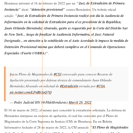
"Juez de Extradición de Primera
Honduras informó el 16 de febrero de 2022 que un
Instancia"
"detención provisional"
dictó
contra Hernández. Un boletín oficial
"Juez de Extradición de Primera Instancia realizó este día la Audiencia de
señaló:
Información en la solicitud de Extradición para el ex presidente de la República,
Juan Orlando Hernández Alvarado, quién es requerido por la Corte del Distrito Sur
de New York... luego de finalizar la Audiencia Informativa, el Juez Natural
Designado... en atención a lo establecido en el Auto Acordado le impuso la medida de
Detención Provisional misma que deberá cumplirse en el Comando de Operaciones
Especiales (Fuerte COBRA)"
.
#CSJ
Inicia Pleno de Magistrados de
convocado para conocer Recurso de
Apelación presentado por defensa técnica de exmandatario Juan Orlando
#Extradición
#USA
Hernández Alvarado en solicitud de
enviada por
.
pic.twitter.com/LFnBb3pQ7Q
— Poder Judicial HN (@PJdeHonduras)
March 28, 2022
El 16 de marzo de 2022, el mismo juez concedió la extradición solicitada. La defensa de
Hernández interpuso un recurso de apelación, el cual fue conocido por el Pleno de
Magistrados de la Corte Suprema de Justicia (CSJ) de Honduras. En un Boletín
"El Pleno de Magistrados
Informativo fechado el 28 de marzo de 2022, la CSJ anunció: