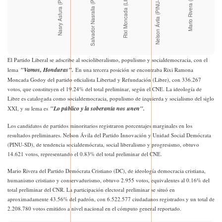
El Partido Liberal se adscribe al socioliberalismo, populismo y socialdemocracia, con el
"Vamos, Honduras".
lema
En una tercera posición se encontraba Rixi Ramona
Moncada Godoy del partido oficialista Libertad y Refundación (Libre), con 336.267
votos, que constituyen el 19.24% del total preliminar, según el CNE. La ideología de
Libre es catalogada como socialdemocracia, populismo de izquierda y socialismo del siglo
"Lo público y la soberanía nos unen".
XXI, y su lema es
Los candidatos de partidos minoritarios registraron porcentajes marginales en los
resultados preliminares. Nelson Ávila del Partido Innovación y Unidad Social Demócrata
(PINU-SD), de tendencia socialdemócrata, social liberalismo y progresismo, obtuvo
14.621 votos, representando el 0.83% del total preliminar del CNE.
Mario Rivera del Partido Demócrata Cristiano (DC), de ideología democracia cristiana,
humanismo cristiano y conservadurismo, obtuvo 2.955 votos, equivalentes al 0.16% del
total preliminar del CNR. La participación electoral preliminar se situó en
aproximadamente 43.56% del padrón, con 6.522.577 ciudadanos registrados y un total de
2.208.780 votos emitidos a nivel nacional en el cómputo general reportado.