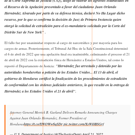
de la Corte Suprema de Justicia (CSJ), luego de valorar los agravios establecidos en
el Recurso de la Apelación presentado a favor del ciudadano Juan Orlando
Hernández Alvarado por parte de su defensa técnica, declaró No Ha Lugar dicho
recurso, por lo que se confirma la decisión de Juez de Primera Instancia quien
otorgó la solicitud de extradición para el ex-mandatario solicitado por la Corte del
Distrito Sur de New York" .
El fallo fue por unanimidad respecto al cargo de narcotráfico y por mayoría para los
cargos de armas. Posteriormente, el Tribunal Ad Hoc de la Sala Constitucional determinó
el 6 de abril de 2022 que una apelación final era inadmisible, culminando el proceso el 21
de abril de 2022 con la extradición física de Hernández a Estados Unidos, tal como lo
"Hernández fue arrestado y detenido por las
reportó el Departamento de Justicia:
autoridades hondureñas a petición de los Estados Unidos... El 13 de abril, el
gobierno de Honduras certificó la finalización de los procedimientos de extradición
de conformidad con las órdenes judiciales anteriores, lo que resultó en la entrega de
Hernández a los Estados Unidos el 21 de abril".
Attorney General Merrick B. Garland Delivers Remarks Announcing Charges
Against Juan Orlando Hernandez, Former President of
https://t.co/XWOWw6qSDr
pic.twitter.com/XsWj0BSGrf
Honduras
— U.S. Department of Justice (@TheJusticeDept)
April 21, 2022