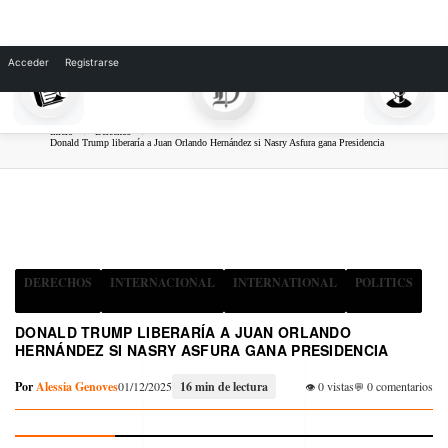
Skip
to
Acceder
Registrarse
content
Inicio
Derechos
Donald Trump liberaría a Juan Orlando Hernández si Nasry Asfura gana Presidencia
DERECHOS
INTERNACIONAL
INTERNATIONAL
POLITICS
DONALD TRUMP LIBERARÍA A JUAN ORLANDO
HERNÁNDEZ SI NASRY ASFURA GANA PRESIDENCIA
Por
Alessia Genoves
01/12/2025
16 min de lectura
0 vistas
0 comentarios