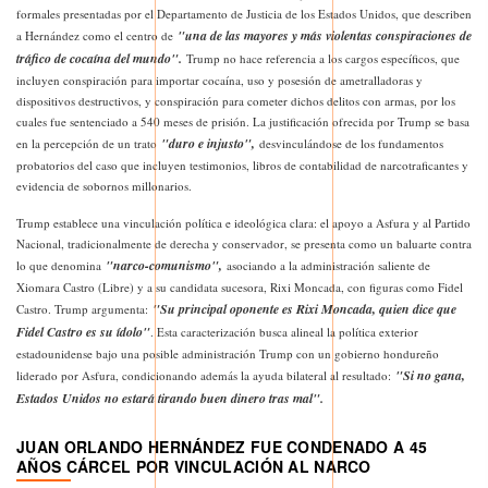
formales presentadas por el Departamento de Justicia de los Estados Unidos, que describen
"una de las mayores y más violentas conspiraciones de
a Hernández como el centro de
tráfico de cocaína del mundo".
Trump no hace referencia a los cargos específicos, que
incluyen conspiración para importar cocaína, uso y posesión de ametralladoras y
dispositivos destructivos, y conspiración para cometer dichos delitos con armas, por los
cuales fue sentenciado a 540 meses de prisión. La justificación ofrecida por Trump se basa
"duro e injusto",
en la percepción de un trato
desvinculándose de los fundamentos
probatorios del caso que incluyen testimonios, libros de contabilidad de narcotraficantes y
evidencia de sobornos millonarios.
Trump establece una vinculación política e ideológica clara: el apoyo a Asfura y al Partido
Nacional, tradicionalmente de derecha y conservador, se presenta como un baluarte contra
"narco-comunismo",
lo que denomina
asociando a la administración saliente de
Xiomara Castro (Libre) y a su candidata sucesora, Rixi Moncada, con figuras como Fidel
"Su principal oponente es Rixi Moncada, quien dice que
Castro. Trump argumenta:
Fidel Castro es su ídolo"
. Esta caracterización busca alineal la política exterior
estadounidense bajo una posible administración Trump con un gobierno hondureño
"Si no gana,
liderado por Asfura, condicionando además la ayuda bilateral al resultado:
Estados Unidos no estará tirando buen dinero tras mal".
JUAN ORLANDO HERNÁNDEZ FUE CONDENADO A 45
AÑOS CÁRCEL POR VINCULACIÓN AL NARCO