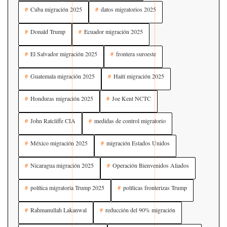
Cuba migración 2025
datos migratorios 2025
Donald Trump
Ecuador migración 2025
El Salvador migración 2025
frontera suroeste
Guatemala migración 2025
Haití migración 2025
Honduras migración 2025
Joe Kent NCTC
John Ratcliffe CIA
medidas de control migratorio
México migración 2025
migración Estados Unidos
Nicaragua migración 2025
Operación Bienvenidos Aliados
política migratoria Trump 2025
políticas fronterizas Trump
Rahmanullah Lakanwal
reducción del 90% migración