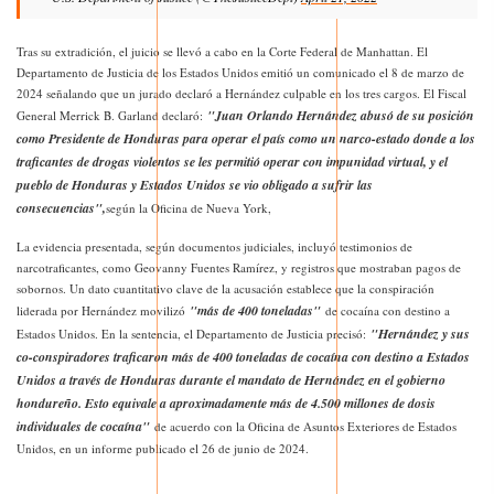
Tras su extradición, el juicio se llevó a cabo en la Corte Federal de Manhattan. El
Departamento de Justicia de los Estados Unidos emitió un comunicado el 8 de marzo de
2024 señalando que un jurado declaró a Hernández culpable en los tres cargos. El Fiscal
"Juan Orlando Hernández abusó de su posición
General Merrick B. Garland declaró:
como Presidente de Honduras para operar el país como un narco-estado donde a los
traficantes de drogas violentos se les permitió operar con impunidad virtual, y el
pueblo de Honduras y Estados Unidos se vio obligado a sufrir las
consecuencias",
según la Oficina de Nueva York,
La evidencia presentada, según documentos judiciales, incluyó testimonios de
narcotraficantes, como Geovanny Fuentes Ramírez, y registros que mostraban pagos de
sobornos. Un dato cuantitativo clave de la acusación establece que la conspiración
"más de 400 toneladas"
liderada por Hernández movilizó
de cocaína con destino a
"Hernández y sus
Estados Unidos. En la sentencia, el Departamento de Justicia precisó:
co-conspiradores traficaron más de 400 toneladas de cocaína con destino a Estados
Unidos a través de Honduras durante el mandato de Hernández en el gobierno
hondureño. Esto equivale a aproximadamente más de 4.500 millones de dosis
individuales de cocaína"
de acuerdo con la Oficina de Asuntos Exteriores de Estados
Unidos, en un informe publicado el 26 de junio de 2024.