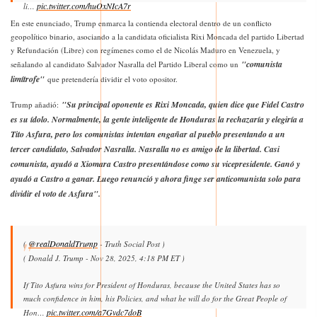
pic.twitter.com/huOxNIcA7r
li…
En este enunciado, Trump enmarca la contienda electoral dentro de un conflicto
— Donald J Trump Posts TruthSocial (@TruthTrumpPost)
November 28, 2025
geopolítico binario, asociando a la candidata oficialista Rixi Moncada del partido Libertad
y Refundación (Libre) con regímenes como el de Nicolás Maduro en Venezuela, y
"comunista
señalando al candidato Salvador Nasralla del Partido Liberal como un
limítrofe"
que pretendería dividir el voto opositor.
"Su principal oponente es Rixi Moncada, quien dice que Fidel Castro
Trump añadió:
es su ídolo. Normalmente, la gente inteligente de Honduras la rechazaría y elegiría a
Tito Asfura, pero los comunistas intentan engañar al pueblo presentando a un
tercer candidato, Salvador Nasralla. Nasralla no es amigo de la libertad. Casi
comunista, ayudó a Xiomara Castro presentándose como su vicepresidente. Ganó y
ayudó a Castro a ganar. Luego renunció y ahora finge ser anticomunista solo para
dividir el voto de Asfura".
@realDonaldTrump
(
- Truth Social Post )
( Donald J. Trump - Nov 28, 2025, 4:18 PM ET )
If Tito Asfura wins for President of Honduras, because the United States has so
much confidence in him, his Policies, and what he will do for the Great People of
pic.twitter.com/a7Gvdc7doB
Hon…