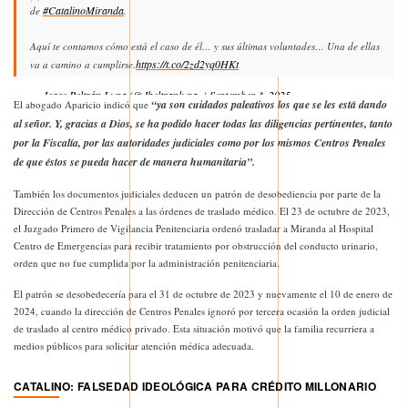
#CatalinoMiranda
de
.
Aquí te contamos cómo está el caso de él… y sus últimas voluntades… Una de ellas
https://t.co/2zd2yq0HKt
va a camino a cumplirse.
— Jorge Beltrán Luna (@Jbeltranluna_)
September 3, 2025
“ya son cuidados paleativos los que se les está dando
El abogado Aparicio indicó que
al señor. Y, gracias a Dios, se ha podido hacer todas las diligencias pertinentes, tanto
por la Fiscalía, por las autoridades judiciales como por los mismos Centros Penales
de que éstos se pueda hacer de manera humanitaria”.
También los documentos judiciales deducen un patrón de desobediencia por parte de la
Dirección de Centros Penales a las órdenes de traslado médico. El 23 de octubre de 2023,
el Juzgado Primero de Vigilancia Penitenciaria ordenó trasladar a Miranda al Hospital
Centro de Emergencias para recibir tratamiento por obstrucción del conducto urinario,
orden que no fue cumplida por la administración penitenciaria.
El patrón se desobedecería para el 31 de octubre de 2023 y nuevamente el 10 de enero de
2024, cuando la dirección de Centros Penales ignoró por tercera ocasión la orden judicial
de traslado al centro médico privado. Esta situación motivó que la familia recurriera a
medios públicos para solicitar atención médica adecuada.
CATALINO: FALSEDAD IDEOLÓGICA PARA CRÉDITO MILLONARIO