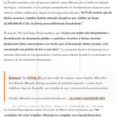
La Fiscalía mantiene activo el proceso judicial contra Miranda por el delito de falsedad
ideológica, relacionado con la presunta manipulación de documentación financiera para
“la FGR sostiene que de
obtener créditos millonarios. Según las investigaciones fiscales,
dichas acciones, Catalino habría obtenido beneficios por créditos de hasta
$2,000,000.00 USD, de forma presumiblemente fraudulenta”.
“el que con motivo del otorgamiento o
El artículo 284 del Código Penal establece que
formalización de documento público o auténtico, insertere o hiciere insertar
declaración falsa concerniente a un hecho que el documento debiere probar, será
sancionado con prisión de tres a seis años”
. La acusación fiscal se fundamenta en la
presunta alteración de documentación y facturas para obtener beneficios en préstamos en
perjuicio de las sociedades prestamistas.
#Captura
@FGR_SV
I La
giró una orden de captura contra Catalino Miranda y
José Braulio Miranda Arteaga acusados de falsedad material; y contra Josué
Adalberto Segovia Escamilla, por el delito de uso y tenencia de documentos falsos.
pic.twitter.com/mFeGEcvB3p
Catalino Miranda ya se encuentra detenido por…
— Fiscalía General de la República El Salvador (@FGR_SV)
June 27, 2024
“las
La Unidad Especializada contra el Lavado de Dinero busca demostrar que
sociedades del señor Catalino Miranda no cumplían con el perfil financiero