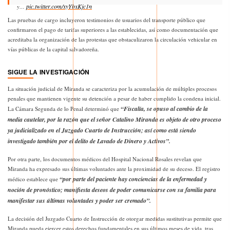
pic.twitter.com/xyYbxKjc1n
y…
Las pruebas de cargo incluyeron testimonios de usuarios del transporte público que
— Fiscalía General de la República El Salvador (@FGR_SV)
October 7, 2023
confirmaron el pago de tarifas superiores a las establecidas, así como documentación que
acreditaba la organización de las protestas que obstaculizaron la circulación vehicular en
vías públicas de la capital salvadoreña.
SIGUE LA INVESTIGACIÓN
La situación judicial de Miranda se caracteriza por la acumulación de múltiples procesos
penales que mantienen vigente su detención a pesar de haber cumplido la condena inicial.
“Fiscalía, se opuso al cambio de la
La Cámara Segunda de lo Penal determinó que
media cautelar, por la razón que el señor Catalino Miranda es objeto de otro proceso
ya judicializado en el Juzgado Cuarto de Instrucción; así como está siendo
investigado también por el delito de Lavado de Dinero y Activos”.
Por otra parte, los documentos médicos del Hospital Nacional Rosales revelan que
Miranda ha expresado sus últimas voluntades ante la proximidad de su deceso. El registro
“por parte del paciente hay conciencias de la enfermedad y
médico establece que
noción de pronóstico; manifiesta deseos de poder comunicarse con su familia para
manifestar sus últimas voluntades y poder ser cremado”.
La decisión del Juzgado Cuarto de Instrucción de otorgar medidas sustitutivas permite que
Miranda pueda ejercer estos derechos fundamentales en sus últimos meses de vida, tras