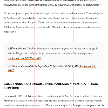
sociedades; así como documentación legal, de diferentes contratos, compraventas”.
El proceso judicial por falsedad ideológica se desarrolla actualmente en el Tribunal Quinto
de Sentencia de San Salvador, mientras que el caso por uso y tenencia de documentos
falsos se tramita en el Juzgado Cuarto de Instrucción, donde también son procesados
Adalberto Antonio Miranda y José Braulio Miranda, hijo y hermano respectivamente del
empresario.
#Allanamiento
| Catalino Miranda ya enfrenta un proceso judicial en el Juzgado
10° de Paz por el cual guarda prisión mientras continúan las investigaciones.
pic.twitter.com/MSWsw0x0tE
— Fiscalía General de la República El Salvador (@FGR_SV)
September 26,
2022
CONDENADO POR DESÓRDENES PÚBLICOS Y VENTA A PRECIO
SUPERIOR
En mayo de 2023, el Tribunal Tercero de Sentencia de San Salvador condenó a Catalino
Miranda a tres años de prisión mediante proceso abreviado por los delitos de desórdenes
“se le impuso una pena por la
públicos y venta a precio superior. La Fiscalía detalló que