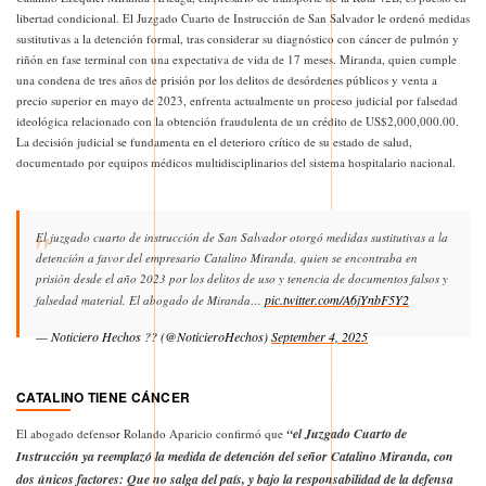
libertad condicional. El Juzgado Cuarto de Instrucción de San Salvador le ordenó medidas
sustitutivas a la detención formal, tras considerar su diagnóstico con cáncer de pulmón y
riñón en fase terminal con una expectativa de vida de 17 meses. Miranda, quien cumple
una condena de tres años de prisión por los delitos de desórdenes públicos y venta a
precio superior en mayo de 2023, enfrenta actualmente un proceso judicial por falsedad
ideológica relacionado con la obtención fraudulenta de un crédito de US$2,000,000.00.
La decisión judicial se fundamenta en el deterioro crítico de su estado de salud,
documentado por equipos médicos multidisciplinarios del sistema hospitalario nacional.
El juzgado cuarto de instrucción de San Salvador otorgó medidas sustitutivas a la
detención a favor del empresario Catalino Miranda, quien se encontraba en
prisión desde el año 2023 por los delitos de uso y tenencia de documentos falsos y
pic.twitter.com/A6jYnbF5Y2
falsedad material. El abogado de Miranda…
— Noticiero Hechos ?? (@NoticieroHechos)
September 4, 2025
CATALINO TIENE CÁNCER
“
e
l Juzgado Cuarto de
El abogado defensor Rolando Aparicio confirmó que
Instrucción ya reemplazó la medida de detención del señor Catalino Miranda, con
dos únicos factores: Que no salga del país, y bajo la responsabilidad de la defensa