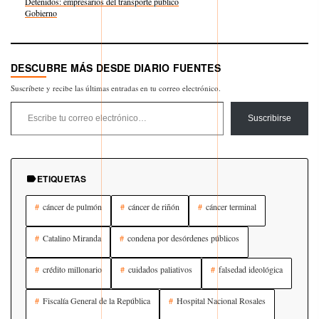
Detenidos: empresarios del transporte publico
Respecto a
Gobierno
DESCUBRE MÁS DESDE DIARIO FUENTES
Suscríbete y recibe las últimas entradas en tu correo electrónico.
Escribe tu correo electrónico…
Suscribirse
ETIQUETAS
cáncer de pulmón
cáncer de riñón
cáncer terminal
Catalino Miranda
condena por desórdenes públicos
crédito millonario
cuidados paliativos
falsedad ideológica
Fiscalía General de la República
Hospital Nacional Rosales