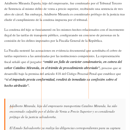
Adalberto Miranda Zepeda, hijo del empresario, fue condenado por el Tribunal Tercero
de Sentencia al mismo delito de venta a precio superior, recibiendo una sentencia de tres
años de cárcel. Sin embargo, Adalberto Miranda es considerado prófugo de la justicia tras
eludir el cumplimiento de la condena impuesta por el tribunal.
La condena del hijo se fundamentó en los mismos hechos relacionados con el incremento
ilegal de las tarifas de transporte público, configurando un concurso de personas en la
comisión de los delitos imputados por la Fiscalía General de la República.
La Fiscalía sustentó las acusaciones en evidencia documental que acreditaba el cobro de
tarifas superiores a las autorizadas por las instituciones competentes. La representación
“emitió un fallo de carácter condenatorio, en cotnra del
fiscal señaló que el juzgador
señor Catalino Miranda, en el trámite de prosedimiento abreviado”,
proceso que se
desarrolló bajo la premisa del artículo 418 del Código Procesal Penal que establece que
“si el imputado presta conformidad, rendirá de inmediato su confesión sobre el
hecho atribuido”.
Adalberto Miranda, hijo del empresario transportista Catalino Miranda, ha sido
encontrado culpable por el delito de Venta a Precio Superior y es considerado
prófugo de la justicia salvadoreña.
El Estado Salvadoreño ya realiza las diligencias correspondientes para su captura