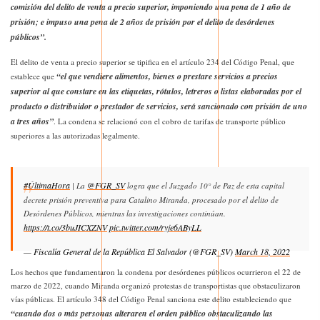
comisión del delito de venta a precio superior, imponiendo una pena de 1 año de
prisión; e impuso una pena de 2 años de
prisión
por el delito de desórdenes
públicos”.
El delito de venta a precio superior se tipifica en el artículo 234 del Código Penal, que
“el que vendiere alimentos, bienes o prestare servicios a precios
establece que
superior al que constare en las etiquetas, rótulos, letreros o listas elaboradas por el
producto o distribuidor o prestador de servicios, será sancionado con prisión de uno
a tres años”
. La condena se relacionó con el cobro de tarifas de transporte público
superiores a las autorizadas legalmente.
#ÚltimaHora
@FGR_SV
| La
logra que el Juzgado 10° de Paz de esta capital
decrete prisión preventiva para Catalino Miranda, procesado por el delito de
Desórdenes Públicos, mientras las investigaciones continúan.
https://t.co/3buJICXZNV
pic.twitter.com/ryje6AByLL
— Fiscalía General de la República El Salvador (@FGR_SV)
March 18, 2022
Los hechos que fundamentaron la condena por desórdenes públicos ocurrieron el 22 de
marzo de 2022, cuando Miranda organizó protestas de transportistas que obstaculizaron
vías públicas. El artículo 348 del Código Penal sanciona este delito estableciendo que
“cuando dos o más personas alteraren el orden público obstaculizando las