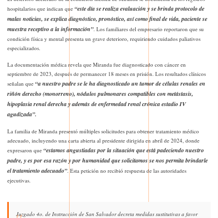
“este día se realiza evaluación y se brinda protocolo de
hospitalarios que indican que
malas noticias, se explica diagnóstico, pronóstico, así como final de vida, paciente se
muestra receptivo a la información”
. Los familiares del empresario reportaron que su
condición física y mental presenta un grave deterioro, requiriendo cuidados paliativos
especializados.
La documentación médica revela que Miranda fue diagnosticado con cáncer en
septiembre de 2023, después de permanecer 18 meses en prisión. Los resultados clínicos
“a nuestro padre se le ha diagnosticado un tumor de células renales en
señalan que
riñón derecho (monorreno), nódulos pulmonares compatibles con metástasis,
hipoplasia renal derecha y además de enfermedad renal crónica estadio IV
agudizada”.
La familia de Miranda presentó múltiples solicitudes para obtener tratamiento médico
adecuado, incluyendo una carta abierta al presidente dirigida en abril de 2024, donde
“estamos angustiadas por la situación que está padeciendo nuestro
expresaron que
padre, y es por esa razón y por humanidad que solicitamos se nos permita brindarle
el tratamiento adecuado”
. Esta petición no recibió respuesta de las autoridades
ejecutivas.
Juzgado 4o. de Instrucción de San Salvador decreta medidas sustitutivas a favor