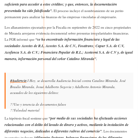
suficiente para acceder a estos créditos; y que, entonces, la documentación
presentada ha sido falsificada”.
El proceso incluye el nombramiento de un perito
permanente para analizar las finanzas de las empresas vinculadas al empresario.
Los allanamientos ejecutados por la Fiscalía en septiembre de 2022 en cinco propiedades
de Miranda arrojaron evidencia documental sobre presuntas irregularidades financieras.
“se ha encontrado información financiera y legal de las
La FGR informó que
sociedades Acostes de R.L, Acostes S.A. de C.V., Fosatrans; Capur S.A. de C.V,
Acofancu S.A. de C.V.; Financiera Popular de R.L.; Acotesmi S.A. de C.V y, de igual
manera, información personal del señor Catalino Miranda”.
#Audiencia
I Hoy, se desarrolla Audiencia Inicial contra Catalino Miranda, José
Braulio Miranda, Josué Adalberto Segovia y Adalberto Antonio Miranda,
acusados de los siguientes delitos:
??Uso y tenencia de documentos falsos
??Falsedad material
“por medio de sus sociedades ha efectuado acciones
La hipótesis fiscal sostiene que
pic.twitter.com/WGkH1sSZwX
Los imputados en su calidad de…
relacionadas con el delito del lavado de dinero y activos, mediante la instalación de
diferentes negocios, dedicados a diferentes rubros del comercio”
. Los documentos
— Fiscalía General de la República El Salvador (@FGR_SV)
July 4, 2024
“diferentes facturas, balances financieros de las diferentes
incautados incluyen