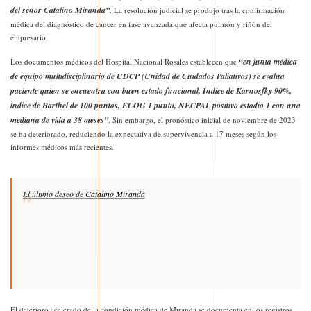
del señor Catalino Miranda”.
La resolución judicial se produjo tras la confirmación
médica del diagnóstico de cáncer en fase avanzada que afecta pulmón y riñón del
empresario.
“en junta médica
Los documentos médicos del Hospital Nacional Rosales establecen que
de equipo multidisciplinario de UDCP (Unidad de Cuidados Paliativos) se evalúa
paciente quien se encuentra con buen estado funcional, Índice de Karnosfky 90%,
índice de Barthel de 100 puntos, ECOG 1 punto, NECPAL positivo estadio 1 con una
mediana de vida a 38 meses”
. Sin embargo, el pronóstico inicial de noviembre de 2023
se ha deteriorado, reduciendo la expectativa de supervivencia a 17 meses según los
informes médicos más recientes.
El último deseo de Catalino Miranda
El deterioro acelerado de la condición médica de Miranda se documenta en los registros