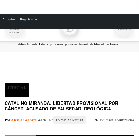
Skip
to
Acceder
Registrarse
content
Inicio
Judicial
Catalino Miranda: Libertad provisional por cáncer. Acusado de falsedad ideológica
JUDICIAL
CATALINO MIRANDA: LIBERTAD PROVISIONAL POR
CÁNCER. ACUSADO DE FALSEDAD IDEOLÓGICA
Por
Alessia Genoves
04/09/2025
13 min de lectura
0 vistas
0 comentarios