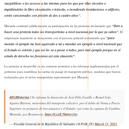
víaspúblicas o los accesos a las mismas para los que por ellas circulen o
impidiéndoles la libre circulación o tránsito, o invadiendo instalaciones o edificios,
serán sancionados con prisión de dos a cuatro años”.
“iban a
Miranda confirmó públicamente su participación en las protestas declarando que
hacer una protesta todos los transportistas a nivel nacional por lo que ya saben”.
El
“para
empresario manifestó su desacuerdo con el proceso judicial sosteniendo que
montar el ejemplo me han agarrado a mi y mandar un ejemplo a nivel nacional que
el Estado es estricto y que así les va a pasar a todos, pero mal ejemplo porque en el
estado de derecho no funciona así esta situación”.
La protesta se desarrolló en un contexto posterior a las reformas implementadas por el
gobierno para estabilizar las tarifas de pasaje de transporte público, medidas que fueron
rechazadas por el sector transportista representado por Miranda.
#FGRInforma
I Se informa la detención de José Félix Castillo y Romel Iván
Aquino Barrera, motoristas del transporte colectivo, por el delito de Venta a Precio
Superior, en perjuicio de tres usuarios y el Estado; así como la captura de Catalino
https://t.co/L76amw1jsv
Miranda, por Resistencia.
— Fiscalía General de la República El Salvador (@FGR_SV)
March 13, 2022