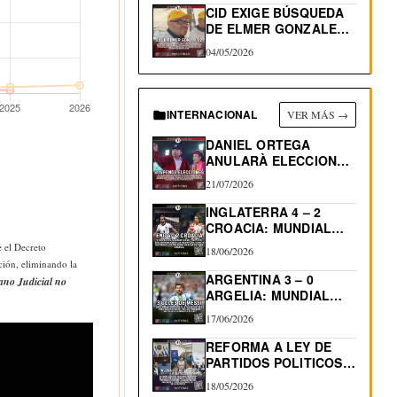
CID EXIGE BÚSQUEDA
DE ELMER GONZALEZ,
DEPORTADO…
04/05/2026
INTERNACIONAL
VER MÁS →
DANIEL ORTEGA
ANULARÀ ELECCIONES
EN NICARAGUA
21/07/2026
INGLATERRA 4 – 2
CROACIA: MUNDIAL
2026
e el Decreto
18/06/2026
ción, eliminando la
ARGENTINA 3 – 0
ano Judicial no
ARGELIA: MUNDIAL
2026…
17/06/2026
REFORMA A LEY DE
PARTIDOS POLITICOS:
RE-ELECCIÓN…
18/05/2026