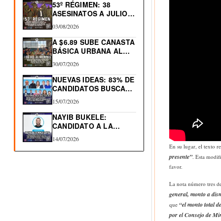
53º RÉGIMEN: 38
ASESINATOS A JULIO
2026.…
03/08/2026
A $6.89 SUBE CANASTA
BÁSICA URBANA AL…
30/07/2026
NUEVAS IDEAS: 83% DE
CANDIDATOS BUSCAN
RE-ELECCIÓN…
15/07/2026
NAYIB BUKELE:
CANDIDATO A LA
REELECCIÓN 2027
14/07/2026
En su lugar, el texto 
presente”
. Esta modif
favor.
La nota número tres de
general, monto a di
“el monto total 
que
por el Consejo de Min