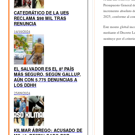
Presupuesto General de
incremento absoluto d
CATEDRÁTICO DE LA UES
2025, conforme al cont
RECLAMA $98 MIL TRAS
RENUNCIA
Este monto global inco
14/10/2024
mediante el Decreto Le
sustituye por el criter
EL SALVADOR ES EL 8º PAÍS
MÁS SEGURO, SEGÚN GALLUP,
AÚN CON 5,775 DENUNCIAS A
LOS DDHH
25/09/2024
KILMAR ÁBREGO: ACUSADO DE