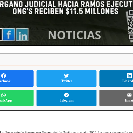
R
cebook
Twitter
Linke
atsApp
Telegram
Emai
millones sube le Presupuesto General ded la Nación para el año 2026. La nueva designación se e