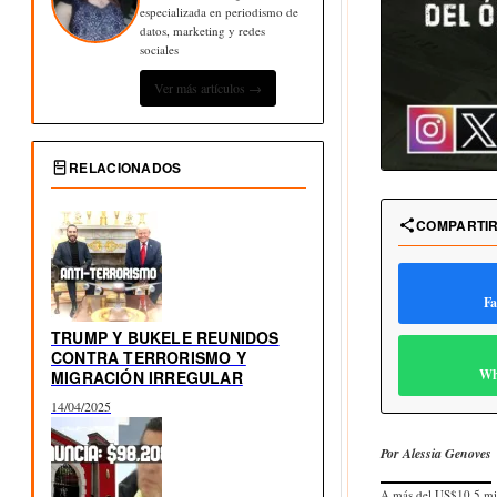
especializada en periodismo de
datos, marketing y redes
sociales
Ver más artículos →
RELACIONADOS
COMPARTI
Fa
TRUMP Y BUKELE REUNIDOS
CONTRA TERRORISMO Y
Wh
MIGRACIÓN IRREGULAR
14/04/2025
Por Alessia Genoves
A más del US$10,5 mil 