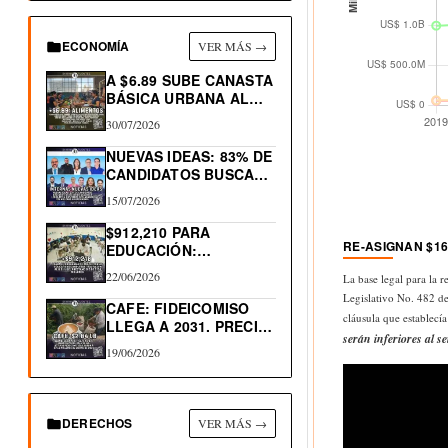
ECONOMÍA
VER MÁS →
A $6.89 SUBE CANASTA
BÁSICA URBANA AL…
30/07/2026
NUEVAS IDEAS: 83% DE
CANDIDATOS BUSCAN
RE-ELECCIÓN…
15/07/2026
$912,210 PARA
RE-ASIGNAN $16
EDUCACIÓN:
PROGRAMA
22/06/2026
La base legal para la 
TRAYECTORIAS
Legislativo No. 482 de
EDUCATIVAS
CAFE: FIDEICOMISO
cláusula que establecí
COMPLEJAS
LLEGA A 2031. PRECIO
serán inferiores al se
LIBRA…
19/06/2026
DERECHOS
VER MÁS →