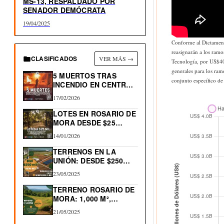
MS-13, RESPALDADO POR
SENADOR DEMÓCRATA
19/04/2025
Conforme al Dictamen 
reasignarán a los ram
CLASIFICADOS
VER MÁS →
Tecnología, por US$40
generales para los ra
5 MUERTOS TRAS
conjunto específico de
INCENDIO EN CENTRO
HISTÓRICO…
17/02/2026
LOTES EN ROSARIO DE
MORA DESDE $25…
14/01/2026
TERRENOS EN LA
UNIÓN: DESDE $250
MIL…
23/05/2025
TERRENO ROSARIO DE
MORA: 1,000 M²,
NACIMIENTO…
21/05/2025