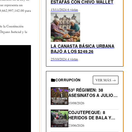
ESTAFAS CON CHIVO WALLET
que representa un
15/11/2024
6 vistas
$9,662,997,142.00 para
e la Constitución
Órgano Judicial y la
LA CANASTA BÁSICA URBANA
BAJÓ A LOS $249.26
25/10/2024
4 vistas
CORRUPCIÓN
VER MÁS →
53º RÉGIMEN: 38
ASESINATOS A JULIO
2026.…
03/08/2026
COJUTEPEQUE: 8
HERIDOS DE BALA Y
0…
23/06/2026