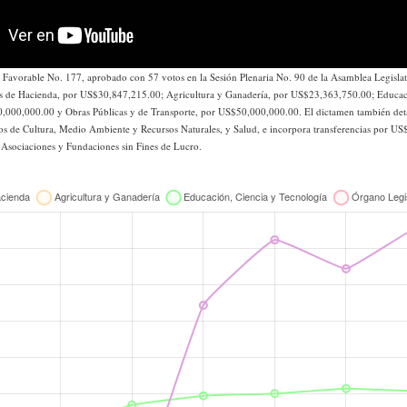
Favorable No. 177, aprobado con 57 votos en la Sesión Plenaria No. 90 de la Asamblea Legislati
os de Hacienda, por US$30,847,215.00; Agricultura y Ganadería, por US$23,363,750.00; Educac
,000,000.00 y Obras Públicas y de Transporte, por US$50,000,000.00. El dictamen también deta
mos de Cultura, Medio Ambiente y Recursos Naturales, y Salud, e incorpora transferencias por U
 Asociaciones y Fundaciones sin Fines de Lucro.