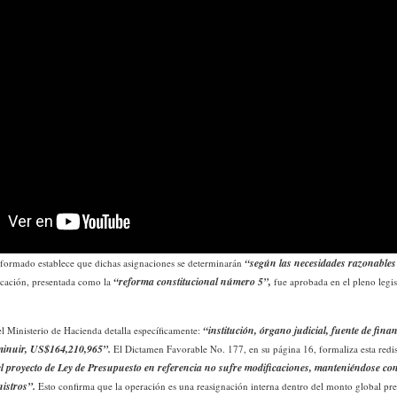
“según las necesidades razonables 
reformado establece que dichas asignaciones se determinarán
“reforma constitucional número 5”,
icación, presentada como la
fue aprobada en el pleno legis
“institución, órgano judicial, fuente de fin
l Ministerio de Hacienda detalla específicamente:
sminuir, US$164,210,965”.
El Dictamen Favorable No. 177, en su página 16, formaliza esta redist
del proyecto de Ley de Presupuesto en referencia no sufre modificaciones, manteniéndose c
istros”.
Esto confirma que la operación es una reasignación interna dentro del monto global p