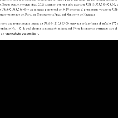
l Estado para el ejercicio fiscal 2026 asciende, con una cifra exacta de US$10,555,580,928.00, 
e US$892,583,786.00 y un aumento porcentual del 9.2% respecto al presupuesto votado de US
raste observado del Portal de Transparencia Fiscal del Ministerio de Hacienda.
rpora una redistribución interna de US$164,210,965.00, derivada de la reforma al artículo 172 d
gislativo No. 482, la cual elimina la asignación mínima del 6% de los ingresos corrientes para el 
“necesidades razonables”.
io de