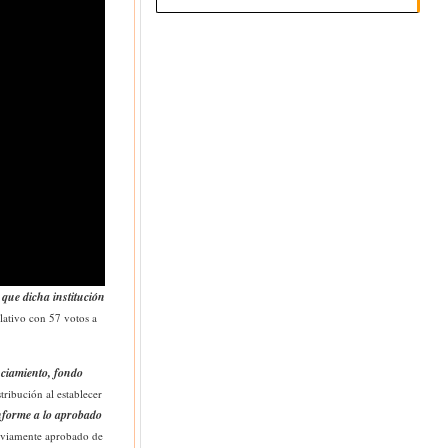
que dicha institución
lativo con 57 votos a
anciamiento, fondo
ribución al establecer
onforme a lo aprobado
reviamente aprobado de