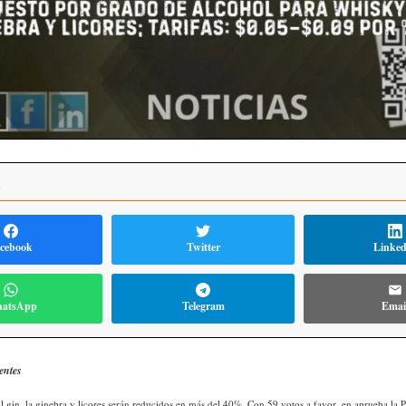
R
cebook
Twitter
Linke
atsApp
Telegram
Emai
entes
l gin, la ginebra y licores serán reducidos en más del 40%. Con 59 votos a favor, en aprueba la P