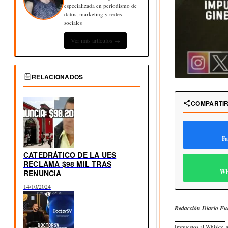
especializada en periodismo de
datos, marketing y redes
sociales
Ver más artículos →
RELACIONADOS
COMPARTI
Fa
CATEDRÁTICO DE LA UES
RECLAMA $98 MIL TRAS
Wh
RENUNCIA
14/10/2024
Redacción Diario Fu
Impuestos al Whisky, a