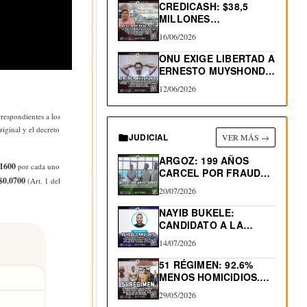
CREDICASH: $38,5
MILLONES
INCAUTADOS. INICIAN
16/06/2026
DEVOLUCIÓN
ONU EXIGE LIBERTAD A
ERNESTO MUYSHONDT,
CONDENADO…
12/06/2026
rrespondientes a los
riginal y el decreto
JUDICIAL
VER MÁS →
ARGOZ: 199 AÑOS
.1600
por cada uno
CARCEL POR FRAUDES
$0.0700
(Art. 1 del
INMOBILIARIOS
20/07/2026
NAYIB BUKELE:
CANDIDATO A LA
REELECCIÓN 2027
14/07/2026
51 RÉGIMEN: 92.6%
MENOS HOMICIDIOS.
530 “MUERTES…
29/05/2026