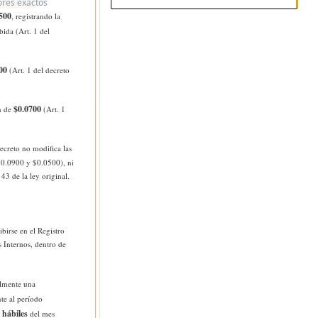
lores exactos
500
, registrando la
ida (Art. 1 del
00
(Art. 1 del decreto
$0.0700
n de
(Art. 1
decreto no modifica las
 $0.0900 y $0.0500), ni
43 de la ley original.
ibirse en el Registro
 Internos, dentro de
almente una
te al período
 hábiles
del mes