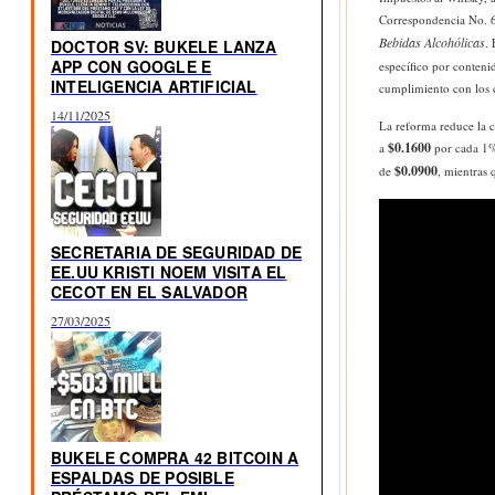
Correspondencia No. 6
Bebidas Alcohólicas
. 
DOCTOR SV: BUKELE LANZA
APP CON GOOGLE E
específico por conteni
INTELIGENCIA ARTIFICIAL
cumplimiento con los 
14/11/2025
La reforma reduce la ca
$0.1600
a
por cada 1% 
$0.0900
de
, mientras
SECRETARIA DE SEGURIDAD DE
EE.UU KRISTI NOEM VISITA EL
CECOT EN EL SALVADOR
27/03/2025
BUKELE COMPRA 42 BITCOIN A
ESPALDAS DE POSIBLE