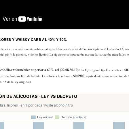
CORES Y WHISKY CAEB AL 40% Y 60%
terviene exclusivamente sobre cuatro partidas arancelarias del inciso séptimo del artículo 43, co
el gin y la ginebra, y de los licores. La siguiente comparación expone la variación entre la ley o
cohólico volumétrico superior a 60% vol (22.08.30.10):
$0
La ley original fija la alícuota en
$0.0900
de alcohol por litro de bebida. La reforma la reduce a
, equivalente a una reducción de
. 43 de la ley original).
N DE ALÍCUOTAS · LEY VS DECRETO
bra, licores · en $ por cada 1% de alcohol/litro