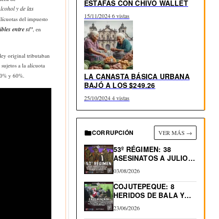
ESTAFAS CON CHIVO WALLET
cohol y de las
15/11/2024
6 vistas
 alícuotas del impuesto
bles entre sí”
, en
ley original tributaban
ujetos a la alícuota
LA CANASTA BÁSICA URBANA
 40% y 60%.
BAJÓ A LOS $249.26
25/10/2024
4 vistas
CORRUPCIÓN
VER MÁS →
53º RÉGIMEN: 38
ASESINATOS A JULIO
2026.…
03/08/2026
COJUTEPEQUE: 8
HERIDOS DE BALA Y
0…
23/06/2026