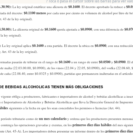
? Toca o pasa el cursor sobre las barras para ver va
.30.90):
$0.1600
$0.0
La ley original establece una alícuota de
. El decreto aprobado la reduce a
$0.1100 menos
iada del decreto:
por cada uno por ciento en volumen de alcohol por litro de beb
. 43 de la ley original).
8.50.00):
$0.1600
$0.0900
$0.07
La alícuota original de
queda ajustada a
, con una diferencia de
la ley original).
):
$0.1600
$0.0900
La ley original aplica
a esta partida. El decreto la ubica en
, con una reducció
 Art. 43 de la ley original).
$0.1600
$0.0500
$0.0900
formadas pasarán de tributar en el rango de
a un rango de entre
y
. El 
a de malta (22.03.00.00, $0.0900), de los vinos (22.04 y 22.05, $0.0900), del vodka (22.08.60,
 de caña (22.08.40, entre $0.0325 y $0.0900), partidas que permanecen inalteradas en el artículo 
E BEBIDAS ALCOHOLICAS TIENEN MÁS OBLIGACIONES
y vigente obliga a productores, fabricantes e importadores de alcohol y bebidas alcohólicas a inscr
s e Importadores de Alcoholes y Bebidas Alcohólicas que lleva la Dirección General de Impuestos
ábiles
siguientes a la fecha en que les sean concedidos los permisos o licencias (Art. 44).
un mes calendario
el período tributario como de
y ordena que los productores presenten mensu
primeros diez días hábiles
 contenga las operaciones gravadas y exentas, en los
del mes siguien
primeros diez días
ente (Art. 45-A). Los importadores deben presentar un informe dentro de los