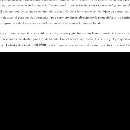
Reformas a la Ley Reguladora de la Producción y Comercialización del Al
-A, que contiene las
El decreto modifica el inciso séptimo del artículo 43 de la ley vigente con el objeto de ajustar las
“que sean similares, directamente competidoras o sustitui
do de alcohol para bebidas destiladas
compromisos del Estado salvadoreño en materia de comercio internacional.
rga tributaria específica aplicable al whisky, al gin y ginebra y a los licores, productos que en la 
en volumen de alcohol por litro de bebida. Con el decreto aprobado, los licores y el gin quedan s
$0.0500
 que el whisky desciende a
; es decir, que se genera una reducción respectiva de más del