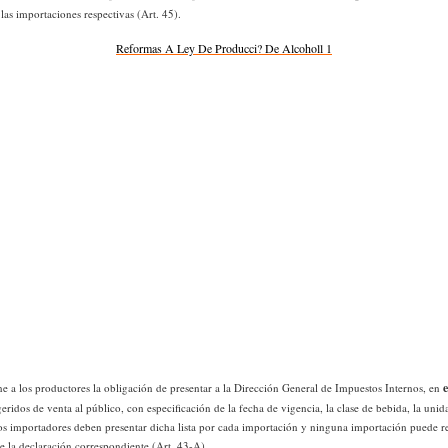
 las importaciones respectivas (Art. 45).
Reformas A Ley De Producci? De Alcoholl 1
e a los productores la obligación de presentar a la Dirección General de Impuestos Internos, en
geridos de venta al público, con especificación de la fecha de vigencia, la clase de bebida, la uni
s importadores deben presentar dicha lista por cada importación y ninguna importación puede re
 la declaración correspondiente (Art. 43-A).