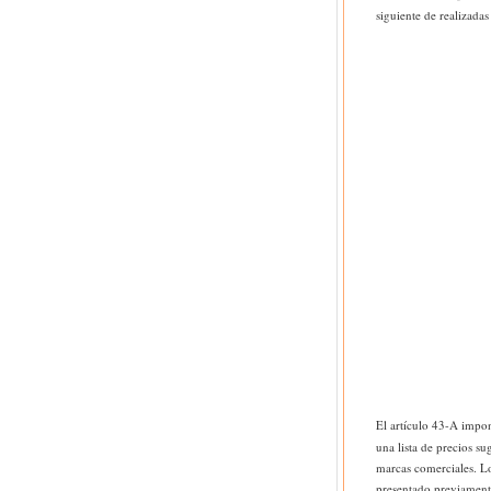
siguiente de realizadas
El artículo 43-A impon
una lista de precios su
marcas comerciales. Lo
presentado previamente