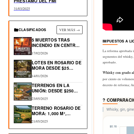
PRÉSTAMO DEL FMI
31/03/2025
CLASIFICADOS
VER MÁS →
5 MUERTOS TRAS
IMPUESTOS A LI
INCENDIO EN CENTRO
HISTÓRICO…
La reforma aprobada in
17/02/2026
segmentos del whisky, d
LOTES EN ROSARIO DE
aprobado.
MORA DESDE $25…
Whisky con grado al
14/01/2026
por ciento en volumen 
TERRENOS EN LA
decreto de reforma; Art
UNIÓN: DESDE $250
MIL…
23/05/2025
? COMPARACIÓ
TERRENO ROSARIO DE
Whisky, gin, gine
MORA: 1,000 M²,
NACIMIENTO…
21/05/2025