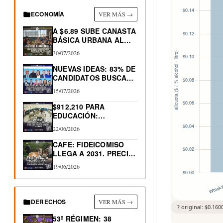
ECONOMÍA
VER MÁS →
A $6.89 SUBE CANASTA
BÁSICA URBANA AL…
30/07/2026
NUEVAS IDEAS: 83% DE
CANDIDATOS BUSCAN
RE-ELECCIÓN…
15/07/2026
$912,210 PARA
EDUCACIÓN:
PROGRAMA
22/06/2026
TRAYECTORIAS
EDUCATIVAS
CAFE: FIDEICOMISO
COMPLEJAS
LLEGA A 2031. PRECIO
LIBRA…
19/06/2026
DERECHOS
VER MÁS →
? original: $0.160
53º RÉGIMEN: 38