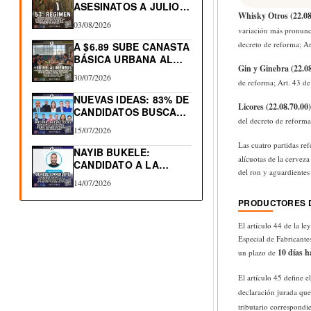
ASESINATOS A JULIO
Whisky Otros (22.08
2026.…
03/08/2026
variación más pronunc
decreto de reforma; Art
A $6.89 SUBE CANASTA
BÁSICA URBANA AL…
Gin y Ginebra (22.0
30/07/2026
de reforma; Art. 43 de 
NUEVAS IDEAS: 83% DE
Licores (22.08.70.00
CANDIDATOS BUSCAN
del decreto de reforma;
RE-ELECCIÓN…
15/07/2026
Las cuatro partidas re
NAYIB BUKELE:
alícuotas de la cervez
CANDIDATO A LA
del ron y aguardientes
REELECCIÓN 2027
14/07/2026
PRODUCTORES D
El artículo 44 de la le
Especial de Fabricante
10 días h
un plazo de
El artículo 45 define 
declaración jurada que
tributario correspondi