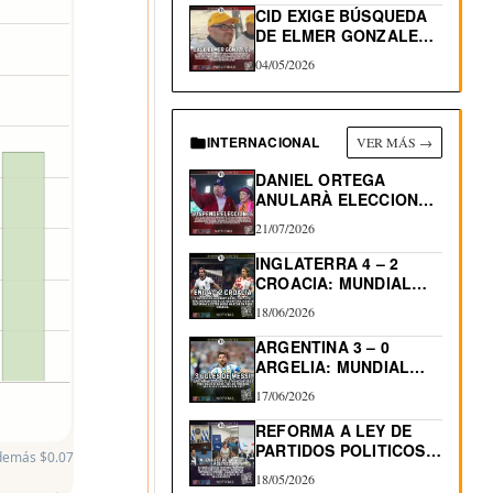
CID EXIGE BÚSQUEDA
DE ELMER GONZALEZ,
DEPORTADO…
04/05/2026
INTERNACIONAL
VER MÁS →
DANIEL ORTEGA
ANULARÀ ELECCIONES
EN NICARAGUA
21/07/2026
INGLATERRA 4 – 2
CROACIA: MUNDIAL
2026
18/06/2026
ARGENTINA 3 – 0
ARGELIA: MUNDIAL
2026…
17/06/2026
REFORMA A LEY DE
PARTIDOS POLITICOS:
 demás $0.07
RE-ELECCIÓN…
18/05/2026