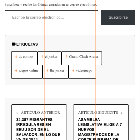
Suscríbete y recibe las últimas entradas en tu correo electrónico.
Escribe tu correo electrónico…
Suscribirse
ETIQUETAS
dc comics
el jocker
Grand Clash Arena
juegos online
the jocker
videojuego
← ARTÍCULO ANTERIOR
ARTÍCULO SIGUIENTE →
32,387 MIGRANTES
ASAMBLEA
IRREGULARES EN
LEGISLATIVA ELIGE A 7
EEUU SON DE EL
NUEVOS
SALVADOR, EN LO QUE
MAGISTRADOS DE LA
VA DE 2024
CORTE SUPREMA DE