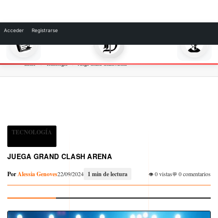
Skip
to
Acceder
Registrarse
content
Inicio
Tecnología
Juega Grand Clash Arena
TECNOLOGÍA
JUEGA GRAND CLASH ARENA
Por
Alessia Genoves
22/09/2024
1 min de lectura
0 vistas
0 comentarios