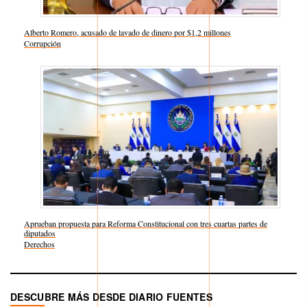
Alberto Romero, acusado de lavado de dinero por $1,2 millones
Respecto a
Corrupción
Aprueban propuesta para Reforma Constitucional con tres cuartas partes de
diputados
Respecto a
Derechos
DESCUBRE MÁS DESDE DIARIO FUENTES