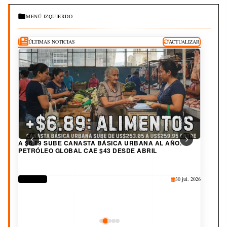
MENÚ IZQUIERDO
ÚLTIMAS NOTICIAS
ACTUALIZAR
A $6.89 SUBE CANASTA BÁSICA URBANA AL AÑO.
PETRÓLEO GLOBAL CAE $43 DESDE ABRIL
DERECHOS
30 jul. 2026
CORRUPCIÓN
CULTURA
JUDICIAL
DEPORTES
25 jul. 2026
20 jul. 2026
19 jul. 2026
3 ago. 2026