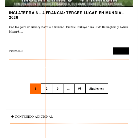
INGLATERRA 6 – 4 FRANCIA: TERCER LUGAR EN MUNDIAL
2026
Con los goles de Bradley Barcola, Ousmane Dembélé, Bukayo Saka, Jude Bellingham y Kylian
Mbappé,…
19/07/2026
Deportes
1
2
3
…
95
Siguiente »
CONTENIDO ADICIONAL