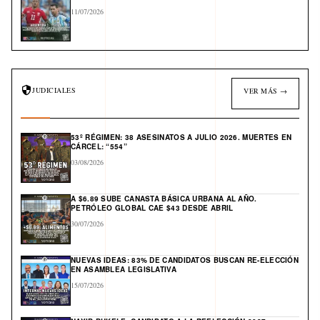
11/07/2026
JUDICIALES
VER MÁS →
53º RÉGIMEN: 38 ASESINATOS A JULIO 2026. MUERTES EN
CÁRCEL: “554”
03/08/2026
A $6.89 SUBE CANASTA BÁSICA URBANA AL AÑO.
PETRÓLEO GLOBAL CAE $43 DESDE ABRIL
30/07/2026
NUEVAS IDEAS: 83% DE CANDIDATOS BUSCAN RE-ELECCIÓN
EN ASAMBLEA LEGISLATIVA
15/07/2026