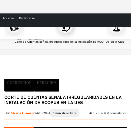
Skip
to
Acceder
Registrarse
content
Inicio
Corrupción
Corte de Cuentas señala irregularidades en la instalación de ACOPUS en la UES
CORRUPCIÓN
DERECHOS
CORTE DE CUENTAS SEÑALA IRREGULARIDADES EN LA
INSTALACIÓN DE ACOPUS EN LA UES
Por
Alessia Genoves
24/10/2024
3 min de lectura
1 vistas
0 comentarios