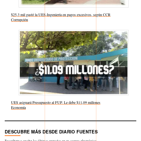
$25,3 mil gastó la UES-Ingeniería en pagos excesivos, según CCR
Respecto a
Corrupción
UES asignará Presupuesto al FUP. Le debe $11,09 millones
Respecto a
Economía
DESCUBRE MÁS DESDE DIARIO FUENTES
Suscríbete y recibe las últimas entradas en tu correo electrónico.