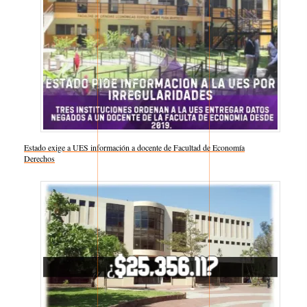
Estado exige a UES información a docente de Facultad de Economía
Respecto a
Derechos