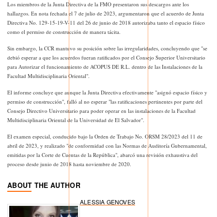
Los miembros de la Junta Directiva de la FMO presentaron sus descargos ante los
hallazgos. En nota fechada el 7 de julio de 2023, argumentaron que el acuerdo de Junta
Directiva No. 129-15-19-V-11 del 26 de junio de 2018 autorizaba tanto el espacio físico
como el permiso de construcción de manera tácita.
Sin embargo, la CCR mantuvo su posición sobre las irregularidades, concluyendo que "se
debió esperar a que los acuerdos fueran ratificados por el Consejo Superior Universitario
para Autorizar el funcionamiento de ACOPUS DE R.L. dentro de las Instalaciones de la
Facultad Multidisciplinaria Oriental".
El informe concluye que aunque la Junta Directiva efectivamente "asignó espacio físico y
permiso de construcción", falló al no esperar "las ratificaciones pertinentes por parte del
Consejo Directivo Universitario para poder operar en las instalaciones de la Facultad
Multidisciplinaria Oriental de la Universidad de El Salvador".
El examen especial, conducido bajo la Orden de Trabajo No. ORSM 28/2023 del 11 de
abril de 2023, y realizado "de conformidad con las Normas de Auditoría Gubernamental,
emitidas por la Corte de Cuentas de la República", abarcó una revisión exhaustiva del
proceso desde junio de 2018 hasta noviembre de 2020.
ABOUT THE AUTHOR
ALESSIA GENOVES