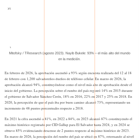
Mitofsky / TResearch (agosto 2023). Nayib Bukele: 93% – el más alto del mundo
en la medición.
En febrero de 2026, la aprobación ascendió a 93% según encuesta realizada del 12 al 18
de febrero con 1,200 salvadoreños dueños de teléfono celular. En marzo de 2026, la
aprobación alcanzó 94%, constituyéndose como el nivel más alto de aprobación desde el
inicio del gobierno. La percepción sobre el rumbo del país registró 14% en 2015 durante
el gobierno de Salvador Sánchez Cerén, 18% en 2016, 22% en 2017 y 25% en 2018. En
2020, la percepción de que el país iba por buen camino alcanzó 73%, representando un
incremento de 48 puntos porcentuales respecto a 2018.
En 2021 la cifra ascendió a 81%, en 2022 a 84%, en 2023 alcanzó 87% constituyendo el
máximo histórico registrado por CID Gallup para El Salvador hasta 2024, y en 2024 se
obtuvo 85% evidenciando descenso de 2 puntos respecto al máximo histórico de 2023.
En marzo de 2026, la percepción del rumbo del país se ubicó en 87%, retornando al nivel