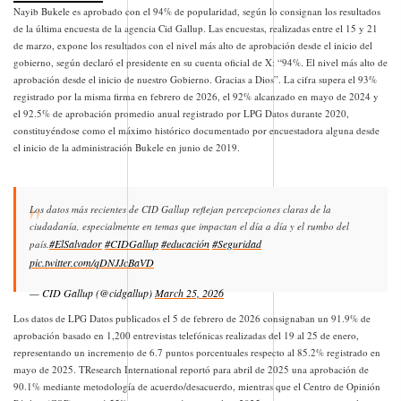
Nayib Bukele es aprobado con el 94% de popularidad, según lo consignan los resultados
de la última encuesta de la agencia Cid Gallup. Las encuestas, realizadas entre el 15 y 21
de marzo, expone los resultados con el nivel más alto de aprobación desde el inicio del
gobierno, según declaró el presidente en su cuenta oficial de X: “94%. El nivel más alto de
aprobación desde el inicio de nuestro Gobierno. Gracias a Dios”. La cifra supera el 93%
registrado por la misma firma en febrero de 2026, el 92% alcanzado en mayo de 2024 y
el 92.5% de aprobación promedio anual registrado por LPG Datos durante 2020,
constituyéndose como el máximo histórico documentado por encuestadora alguna desde
el inicio de la administración Bukele en junio de 2019.
Los datos más recientes de CID Gallup reflejan percepciones claras de la
ciudadanía, especialmente en temas que impactan el día a día y el rumbo del
#ElSalvador
#CIDGallup
#educación
#Seguridad
país.
pic.twitter.com/qDNJJcBaVD
— CID Gallup (@cidgallup)
March 25, 2026
Los datos de LPG Datos publicados el 5 de febrero de 2026 consignaban un 91.9% de
aprobación basado en 1,200 entrevistas telefónicas realizadas del 19 al 25 de enero,
representando un incremento de 6.7 puntos porcentuales respecto al 85.2% registrado en
mayo de 2025. TResearch International reportó para abril de 2025 una aprobación de
90.1% mediante metodología de acuerdo/desacuerdo, mientras que el Centro de Opinión