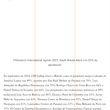
TResearch International, agosto 2023. Nayib Bukele lidera con 91% de
aprobación.
En septiembre de 2024, CID Gallup ubicó a Bukele como el presidente mejor evaluado de
América Latina con 89%, seguido por José Raúl Mulino de Panamá con 76%, Luis
Abinader de República Dominicana con 70%, Rodrigo Chaves de Costa Rica con 66% y
Daniel Noboa de Ecuador con 64%. Los presidentes con evaluaciones inferiores al 50%
incluyeron Luis Arce de Bolivia con 46%, Gustavo Petro de Colombia con 43%, Javier
Milei de Argentina con 43%, Xiomara Castro de Honduras con 42%, Daniel Ortega de
Nicaragua con 41%, Laurentino Cortizo de Panamá con 22% y Dina Boluarte de Perú con
13%. El Centro de Estudios Económicos y Sociales de Centroamérica (Ciesca) registró