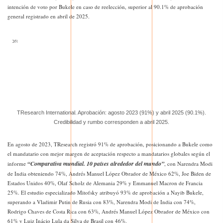
intención de voto por Bukele en caso de reelección, superior al 90.1% de aprobación
general registrado en abril de 2025.
TResearch International. Aprobación: agosto 2023 (91%) y abril 2025 (90.1%).
Credibilidad y rumbo corresponden a abril 2025.
En agosto de 2023, TResearch registró 91% de aprobación, posicionando a Bukele como
el mandatario con mejor margen de aceptación respecto a mandatarios globales según el
“Comparativa mundial. 10 países alrededor del mundo”
informe
, con Narendra Modi
de India obteniendo 74%, Andrés Manuel López Obrador de México 62%, Joe Biden de
Estados Unidos 40%, Olaf Scholz de Alemania 29% y Emmanuel Macron de Francia
25%. El estudio especializado Mitofsky atribuyó 93% de aprobación a Nayib Bukele,
superando a Vladimir Putin de Rusia con 83%, Narendra Modi de India con 74%,
Rodrigo Chaves de Costa Rica con 63%, Andrés Manuel López Obrador de México con
61% y Luiz Inácio Lula da Silva de Brasil con 46%.