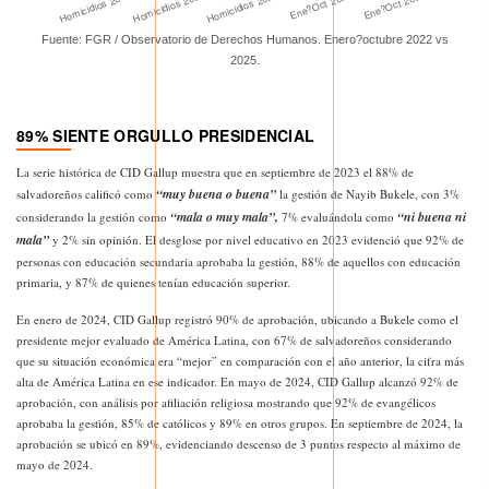
Fuente: FGR / Observatorio de Derechos Humanos. Enero?octubre 2022 vs
2025.
89% SIENTE ORGULLO PRESIDENCIAL
La serie histórica de CID Gallup muestra que en septiembre de 2023 el 88% de
“muy buena o buena”
salvadoreños calificó como
la gestión de Nayib Bukele, con 3%
“mala o muy mala”,
“ni buena ni
considerando la gestión como
7% evaluándola como
mala”
y 2% sin opinión. El desglose por nivel educativo en 2023 evidenció que 92% de
personas con educación secundaria aprobaba la gestión, 88% de aquellos con educación
primaria, y 87% de quienes tenían educación superior.
En enero de 2024, CID Gallup registró 90% de aprobación, ubicando a Bukele como el
presidente mejor evaluado de América Latina, con 67% de salvadoreños considerando
que su situación económica era “mejor” en comparación con el año anterior, la cifra más
alta de América Latina en ese indicador. En mayo de 2024, CID Gallup alcanzó 92% de
aprobación, con análisis por afiliación religiosa mostrando que 92% de evangélicos
aprobaba la gestión, 85% de católicos y 89% en otros grupos. En septiembre de 2024, la
aprobación se ubicó en 89%, evidenciando descenso de 3 puntos respecto al máximo de
mayo de 2024.