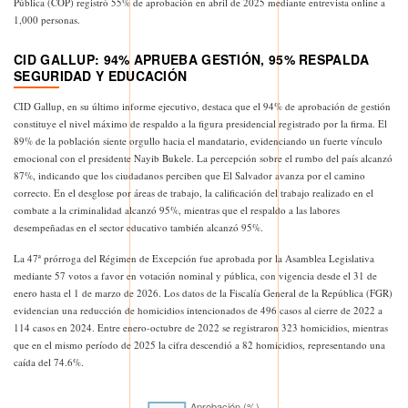
Pública (COP) registró 55% de aprobación en abril de 2025 mediante entrevista online a
1,000 personas.
CID GALLUP: 94% APRUEBA GESTIÓN, 95% RESPALDA
SEGURIDAD Y EDUCACIÓN
CID Gallup, en su último informe ejecutivo, destaca que el 94% de aprobación de gestión
constituye el nivel máximo de respaldo a la figura presidencial registrado por la firma. El
89% de la población siente orgullo hacia el mandatario, evidenciando un fuerte vínculo
emocional con el presidente Nayib Bukele. La percepción sobre el rumbo del país alcanzó
87%, indicando que los ciudadanos perciben que El Salvador avanza por el camino
correcto. En el desglose por áreas de trabajo, la calificación del trabajo realizado en el
combate a la criminalidad alcanzó 95%, mientras que el respaldo a las labores
desempeñadas en el sector educativo también alcanzó 95%.
La 47ª prórroga del Régimen de Excepción fue aprobada por la Asamblea Legislativa
mediante 57 votos a favor en votación nominal y pública, con vigencia desde el 31 de
enero hasta el 1 de marzo de 2026. Los datos de la Fiscalía General de la República (FGR)
evidencian una reducción de homicidios intencionados de 496 casos al cierre de 2022 a
114 casos en 2024. Entre enero-octubre de 2022 se registraron 323 homicidios, mientras
que en el mismo período de 2025 la cifra descendió a 82 homicidios, representando una
caída del 74.6%.