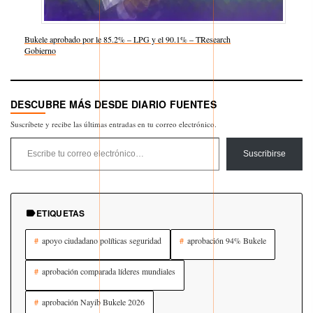
Bukele aprobado por le 85.2% – LPG y el 90.1% – TResearch
Respecto a
Gobierno
DESCUBRE MÁS DESDE DIARIO FUENTES
Suscríbete y recibe las últimas entradas en tu correo electrónico.
Escribe tu correo electrónico…
Suscribirse
ETIQUETAS
apoyo ciudadano políticas seguridad
aprobación 94% Bukele
aprobación comparada líderes mundiales
aprobación Nayib Bukele 2026