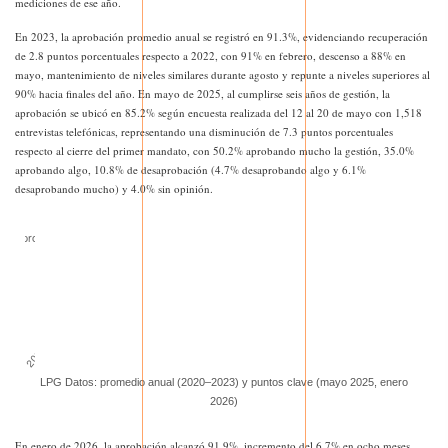
mediciones de ese año.
En 2023, la aprobación promedio anual se registró en 91.3%, evidenciando recuperación
de 2.8 puntos porcentuales respecto a 2022, con 91% en febrero, descenso a 88% en
mayo, mantenimiento de niveles similares durante agosto y repunte a niveles superiores al
90% hacia finales del año. En mayo de 2025, al cumplirse seis años de gestión, la
aprobación se ubicó en 85.2% según encuesta realizada del 12 al 20 de mayo con 1,518
entrevistas telefónicas, representando una disminución de 7.3 puntos porcentuales
respecto al cierre del primer mandato, con 50.2% aprobando mucho la gestión, 35.0%
aprobando algo, 10.8% de desaprobación (4.7% desaprobando algo y 6.1%
desaprobando mucho) y 4.0% sin opinión.
LPG Datos: promedio anual (2020–2023) y puntos clave (mayo 2025, enero
2026)
En enero de 2026, la aprobación alcanzó 91.9%, incremento del 6.7% en ocho meses