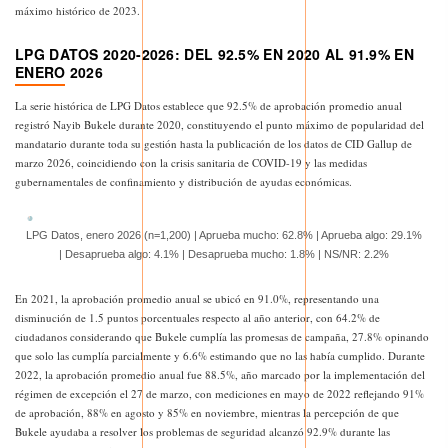
máximo histórico de 2023.
LPG DATOS 2020-2026: DEL 92.5% EN 2020 AL 91.9% EN
ENERO 2026
La serie histórica de LPG Datos establece que 92.5% de aprobación promedio anual
registró Nayib Bukele durante 2020, constituyendo el punto máximo de popularidad del
mandatario durante toda su gestión hasta la publicación de los datos de CID Gallup de
marzo 2026, coincidiendo con la crisis sanitaria de COVID-19 y las medidas
gubernamentales de confinamiento y distribución de ayudas económicas.
LPG Datos, enero 2026 (n=1,200) | Aprueba mucho: 62.8% | Aprueba algo: 29.1%
| Desaprueba algo: 4.1% | Desaprueba mucho: 1.8% | NS/NR: 2.2%
En 2021, la aprobación promedio anual se ubicó en 91.0%, representando una
disminución de 1.5 puntos porcentuales respecto al año anterior, con 64.2% de
ciudadanos considerando que Bukele cumplía las promesas de campaña, 27.8% opinando
que solo las cumplía parcialmente y 6.6% estimando que no las había cumplido. Durante
2022, la aprobación promedio anual fue 88.5%, año marcado por la implementación del
régimen de excepción el 27 de marzo, con mediciones en mayo de 2022 reflejando 91%
de aprobación, 88% en agosto y 85% en noviembre, mientras la percepción de que
Bukele ayudaba a resolver los problemas de seguridad alcanzó 92.9% durante las