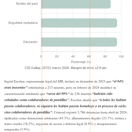
CID Gallup, 15?21 marzo 2026. Margen de error ±2.8 pts.
“el 94%
Ingrid Escobar, representante legal del SJH, declaró en diciembre de 2023 que
eran inocentes”
refiriéndose a 213 muertes, pero en febrero de 2024 modificó su
“cerca del 99%”
“habrían sido
caracterización señalando que
de 236 muertes
señalados como colaboradores de pandillas”.
“a todos les habían
Escobar añadió que
puesto colaboradores, ni siquiera les habían puesto homeboys o en proceso de serlo;
sino colaboradores de pandillas”.
Cristosal registró 3,786 denuncias hasta abril de 2024,
tipificadas como detenciones arbitrarias (45.3%), allanamientos ilegales (23.7%), tortura y
tratos crueles (18.2%), negación de acceso a defensa legal (8.9%) y desapariciones
temporales (3.9%).