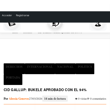
Skip
to
Acceder
Registrarse
content
Inicio
Derechos
CID GALLUP: Bukele aprobado con el 94%
DERECHOS
INTERNACIONAL
NACIONAL
POLITICS
PORTADA
CID GALLUP: BUKELE APROBADO CON EL 94%
Por
Alessia Genoves
27/03/2026
14 min de lectura
0 vistas
0 comentarios