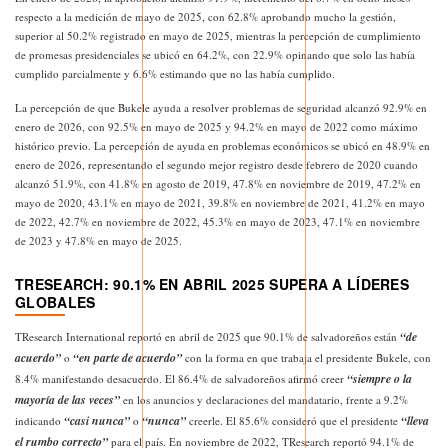
respecto a la medición de mayo de 2025, con 62.8% aprobando mucho la gestión,
superior al 50.2% registrado en mayo de 2025, mientras la percepción de cumplimiento
de promesas presidenciales se ubicó en 64.2%, con 22.9% opinando que solo las había
cumplido parcialmente y 6.6% estimando que no las había cumplido.
La percepción de que Bukele ayuda a resolver problemas de seguridad alcanzó 92.9% en
enero de 2026, con 92.5% en mayo de 2025 y 94.2% en mayo de 2022 como máximo
histórico previo. La percepción de ayuda en problemas económicos se ubicó en 48.9% en
enero de 2026, representando el segundo mejor registro desde febrero de 2020 cuando
alcanzó 51.9%, con 41.8% en agosto de 2019, 47.8% en noviembre de 2019, 47.2% en
mayo de 2020, 43.1% en mayo de 2021, 39.8% en noviembre de 2021, 41.2% en mayo
de 2022, 42.7% en noviembre de 2022, 45.3% en mayo de 2023, 47.1% en noviembre
de 2023 y 47.8% en mayo de 2025.
TRESEARCH: 90.1% EN ABRIL 2025 SUPERA A LÍDERES
GLOBALES
“de
TResearch International reportó en abril de 2025 que 90.1% de salvadoreños están
acuerdo”
“en parte de acuerdo”
o
con la forma en que trabaja el presidente Bukele, con
“siempre o la
8.4% manifestando desacuerdo. El 86.4% de salvadoreños afirmó creer
mayoría de las veces”
en los anuncios y declaraciones del mandatario, frente a 9.2%
“casi nunca”
“nunca”
“lleva
indicando
o
creerle. El 85.6% consideró que el presidente
el rumbo correcto”
para el país. En noviembre de 2022, TResearch reportó 94.1% de