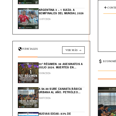
CONTE
ARGENTINA 3 – 1 SUIZA: A
SEMIFINALES DEL MUNDIAL 2026
11/07/2026
JUDICIALES
VER MÁS →
ECONOMÍ
53º RÉGIMEN: 38 ASESINATOS A
JULIO 2026. MUERTES EN
CÁRCEL: “554”
03/08/2026
A $6.89 SUBE CANASTA BÁSICA
URBANA AL AÑO. PETRÓLEO
GLOBAL CAE $43 DESDE ABRIL
30/07/2026
NUEVAS IDEAS: 83% DE