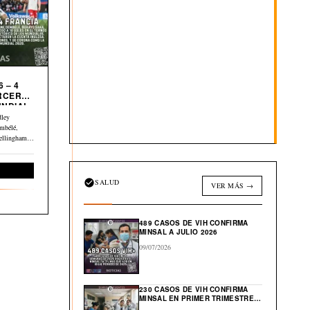
 – 4
UNDIAL
dley
mbélé,
ellingham y
Deportes
SALUD
VER MÁS →
489 CASOS DE VIH CONFIRMA
MINSAL A JULIO 2026
09/07/2026
230 CASOS DE VIH CONFIRMA
MINSAL EN PRIMER TRIMESTRE
DE 2026