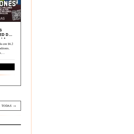
S
ED DE
 LA
a con $6,2
ditores,
os,…
Economía
 TODAS →