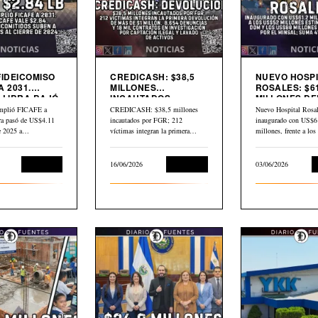
FIDEICOMISO
CREDICASH: $38,5
NUEVO HOSPI
A 2031.
MILLONES
ROSALES: $61
 LIBRA BAJÓ
INCAUTADOS.
MILLONES DE
INICIAN DEVOLUCIÓN
$80 MILLONE
mplió FICAFE a
CREDICASH: $38,5 millones
Nuevo Hospital Rosal
BID
bra pasó de US$4.11
incautados por FGR; 212
inaugurado con US$6
de 2025 a…
víctimas integran la primera
millones, frente a lo
devolución de más de…
millones estimados p
Economía
16/06/2026
Economía
03/06/2026