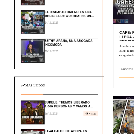
GLOBAL EN EL CARIBE
LA DISCAPACIDAD NO ES UNA
MEDALLA DE GUERRA: ES UN
DERECHO HUMANO
24/11/2025
CAFE: 
LLEGA 
BETHY ARANA, UNA ABOGADA
PRECIO
INCÓMODA
A $2.84
Asamblea a
2031; la li
20/11/2025
en agosto 
19/06/2026
MÁS LEÍDOS
BUKELE: “HEMOS LIBERADO
8,000 PERSONAS Y VAMOS A
LIBERAR EL 100% DE
16/11/2024
48 vistas
INOCENTES”
EX-ALCALDE DE APOPA ES