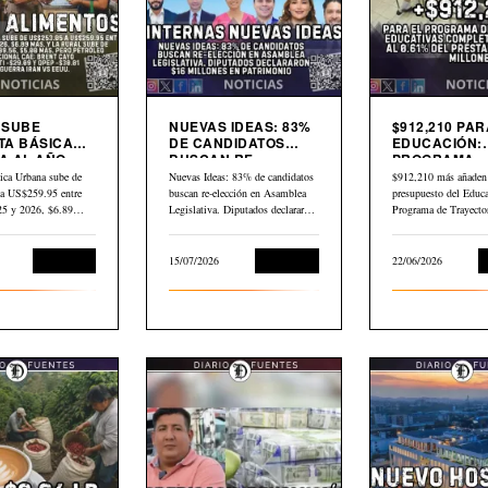
9 SUBE
NUEVAS IDEAS: 83%
$912,210 PAR
TA BÁSICA
DE CANDIDATOS
EDUCACIÓN:
 AL AÑO.
BUSCAN RE-
PROGRAMA
LEO GLOBAL
ELECCIÓN EN
TRAYECTORI
ica Urbana sube de
Nuevas Ideas: 83% de candidatos
$912,210 más añaden 
3 DESDE
ASAMBLEA
EDUCATIVAS
a US$259.95 entre
buscan re-elección en Asamblea
presupuesto del Educa
LEGISLATIVA
COMPLEJAS
025 y 2026, $6.89…
Legislativa. Diputados declararon
Programa de Trayecto
$16 millones en…
Educativas Completa
Economía
15/07/2026
Economía
22/06/2026