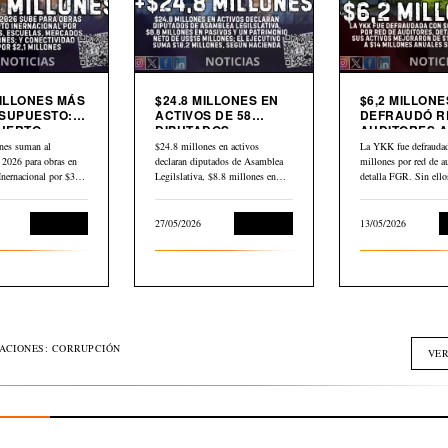
MILLONES MÁS
$24.8 MILLONES EN
$6,2 MILLONE
SUPUESTO:
ACTIVOS DE 58
DEFRAUDÓ R
UERTO
DIPUTADOS
AUDITORES A
CIONAL,
DECLARADOS EN
YKK
nes suman al
$24.8 millones en activos
La YKK fue defraudad
AS,
HACIENDA
 2026 para obras en
declaran diputados de Asamblea
millones por red de au
DOS Y
Inernacional por $30,2
Legilslativa, $8.8 millones en
detalla FGR. Sin ell
IVIDAD
scuelas,…
pasivos y un…
L
Economía
27/05/2026
Economía
13/05/2026
GACIONES: CORRUPCIÓN
VER