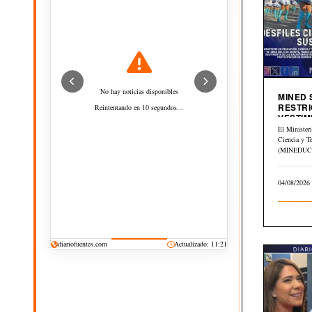
No hay noticias disponibles
MINED
RESTRI
Reintentando en 10 segundos...
VESTIM
CIVICA
El Minister
Ciencia y T
(MINEDUCYT
el Memorán
del…
04/08/2026
diariofuentes.com
Actualizado: 11:21