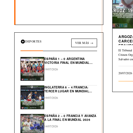
ARGOZ:
CARCE
DEPORTES
VER MÁS →
FRAUD
INMOBI
El Tribunal 
Crimen Org
ESPAÑA 1 – 0 ARGENTINA
Salvador co
VICTORIA FINAL EN MUNDIAL
julio…
2026
19/07/2026
20/07/2026
INGLATERRA 6 – 4 FRANCIA:
TERCER LUGAR EN MUNDIAL
2026
19/07/2026
ESPAÑA 2 – 0 FRANCIA Y AVANZA
A LA FINAL EN MUNDIAL 2026
14/07/2026