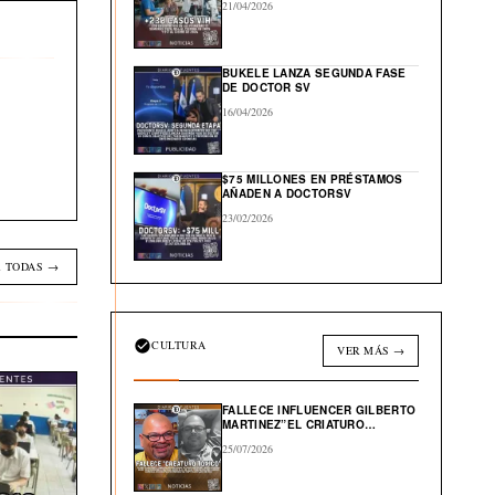
21/04/2026
BUKELE LANZA SEGUNDA FASE
DE DOCTOR SV
16/04/2026
$75 MILLONES EN PRÉSTAMOS
AÑADEN A DOCTORSV
23/02/2026
 TODAS →
CULTURA
VER MÁS →
FALLECE INFLUENCER GILBERTO
MARTINEZ”EL CRIATURO
TOXICO”
25/07/2026