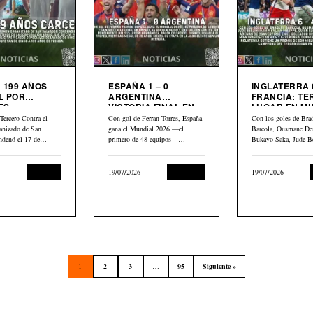
 199 AÑOS
ESPAÑA 1 – 0
INGLATERRA 6
L POR
ARGENTINA
FRANCIA: TERCER
ES
VICTORIA FINAL EN
LUGAR EN M
LIARIOS
MUNDIAL 2026
2026
Tercero Contra el
Con gol de Ferran Torres, España
Con los goles de Bra
anizado de San
gana el Mundial 2026 —el
Barcola, Ousmane De
ndenó el 17 de
primero de 48 equipos—…
Bukayo Saka, Jude B
Kylian Mbappé,…
Judicial
19/07/2026
Deportes
19/07/2026
1
2
3
…
95
Siguiente »