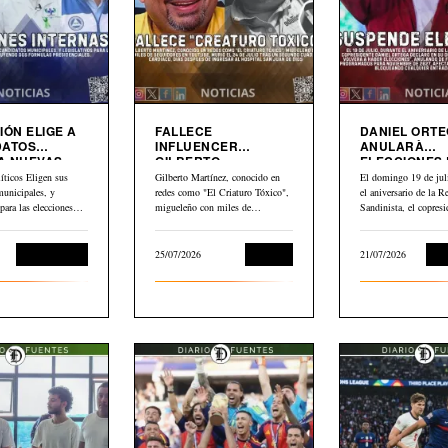
IÓN ELIGE A
FALLECE
DANIEL ORT
DATOS
INFLUENCER
ANULARÀ
A NUEVAS
GILBERTO
ELECCIONES
MARTINEZ”EL
NICARAGUA
íticos Eligen sus
Gilberto Martínez, conocido en
El domingo 19 de juli
CRIATURO TOXICO”
municipales, y
redes como "El Criaturo Tóxico",
el aniversario de la R
 para las elecciones
migueleño con miles de
Sandinista, el copresi
uyendo dos formulas…
seguidores en…
Daniel…
Sin categoría
25/07/2026
Cultura
21/07/2026
Int