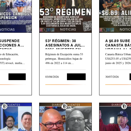
 SUSPENDE
53º RÉGIMEN: 38
A $6.89 SUBE
CCIONES A
ASESINATOS A JULIO
CANASTA BÁ
ENTAS
2026. MUERTES EN
URBANA AL 
S
CÁRCEL: “554”
PETRÓLEO G
io de Educación,
Régimen de Excepción suma 53
Canasta Básica Urban
CAE $43 DES
ecnología
prórrogas. Homicidios bajan de
US$253.05 a US$259.
ABRIL
) revocó, mediante
496 en 2022 a 114 en…
junio de 2025 y 202
dum N.° 10-2026
Educación
03/08/2026
Corrupción
30/07/2026