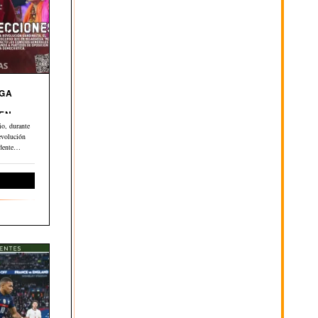
EGA
 EN
o, durante
evolución
dente
ernacional