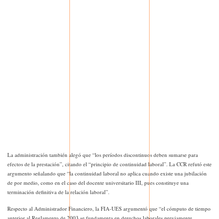
La administración también alegó que “los períodos discontinuos deben sumarse para
efectos de la prestación”, citando el “principio de continuidad laboral”. La CCR refutó este
argumento señalando que “la continuidad laboral no aplica cuando existe una jubilación
de por medio, como en el caso del docente universitario III, pues constituye una
terminación definitiva de la relación laboral”.
Respecto al Administrador Financiero, la FIA-UES argumentó que “el cómputo de tiempo
anterior al Reglamento de 2003 se fundamenta en derechos laborales previamente