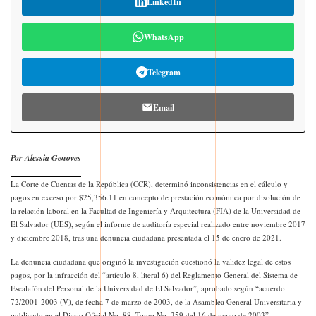
LinkedIn
WhatsApp
Telegram
Email
Por Alessia Genoves
La Corte de Cuentas de la República (CCR), determinó inconsistencias en el cálculo y
pagos en exceso por $25,356.11 en concepto de prestación económica por disolución de
la relación laboral en la Facultad de Ingeniería y Arquitectura (FIA) de la Universidad de
El Salvador (UES), según el informe de auditoría especial realizado entre noviembre 2017
y diciembre 2018, tras una denuncia ciudadana presentada el 15 de enero de 2021.
La denuncia ciudadana que originó la investigación cuestionó la validez legal de estos
pagos, por la infracción del “artículo 8, literal 6) del Reglamento General del Sistema de
Escalafón del Personal de la Universidad de El Salvador”, aprobado según “acuerdo
72/2001-2003 (V), de fecha 7 de marzo de 2003, de la Asamblea General Universitaria y
publicado en el Diario Oficial No. 88, Tomo No. 359 del 16 de mayo de 2003”.