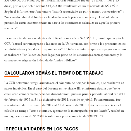
$51,000.00. Sin embargo, su historial laboral verificado fue de “25 años, 1 mes y 15
días”, por lo que debió recibir $45,225.00, resultando en un excedente de $5,775.00.
Según el informe, este funcionario “habría renunciado en por lo menos dos ocasiones” y
“su vínculo laboral debió haber finalizado con la primera renuncia y el cálculo de la
prestación debió haberse hecho en base a las condiciones salariales de aquella primera
renuncia”.
La suma total de los excedentes identificados asciende a $25,356.11, monto que según la
CCR “deberá ser reintegrado a las arcas de la Universidad, conforme a los procedimientos
administrativos y legales correspondientes”. El informe enfatiza que estos pagos excesivos
se realizaron “sin la debida base legal por parte de las autoridades correspondientes y la
consecuente asignación indebida de fondos públicos”.
CALCULARON DEMÁS EL TIEMPO DE TRABAJO
La CCR determinó irregularidades en el cómputo de tiempos laborales, que resultaron en
pagos indebidos. En el caso del docente universitario III, el informe detalla que “se le
calcularon erróneamente períodos discontinuos”, pues su primer período laboral fue del 1
de febrero de 1977 al 31 de diciembre de 2011, cuando se jubiló. Posteriormente, fue
recontratado del 1 de enero de 2012 al 31 de marzo de 2019. Esta inconsistencia en el
cálculo de tiempo “como continuo, ignorando la interrupción por jubilación”, resultó en
un pago excesivo de $5,238.06 sobre una prestación total de $98,291.67.
IRREGULARIDADES EN LOS PAGOS