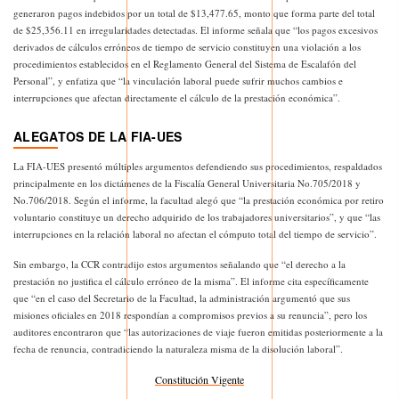
generaron pagos indebidos por un total de $13,477.65, monto que forma parte del total
de $25,356.11 en irregularidades detectadas. El informe señala que “los pagos excesivos
derivados de cálculos erróneos de tiempo de servicio constituyen una violación a los
procedimientos establecidos en el Reglamento General del Sistema de Escalafón del
Personal”, y enfatiza que “la vinculación laboral puede sufrir muchos cambios e
interrupciones que afectan directamente el cálculo de la prestación económica”.
ALEGATOS DE LA FIA-UES
La FIA-UES presentó múltiples argumentos defendiendo sus procedimientos, respaldados
principalmente en los dictámenes de la Fiscalía General Universitaria No.705/2018 y
No.706/2018. Según el informe, la facultad alegó que “la prestación económica por retiro
voluntario constituye un derecho adquirido de los trabajadores universitarios”, y que “las
interrupciones en la relación laboral no afectan el cómputo total del tiempo de servicio”.
Sin embargo, la CCR contradijo estos argumentos señalando que “el derecho a la
prestación no justifica el cálculo erróneo de la misma”. El informe cita específicamente
que “en el caso del Secretario de la Facultad, la administración argumentó que sus
misiones oficiales en 2018 respondían a compromisos previos a su renuncia”, pero los
auditores encontraron que “las autorizaciones de viaje fueron emitidas posteriormente a la
fecha de renuncia, contradiciendo la naturaleza misma de la disolución laboral”.
Constitución Vigente