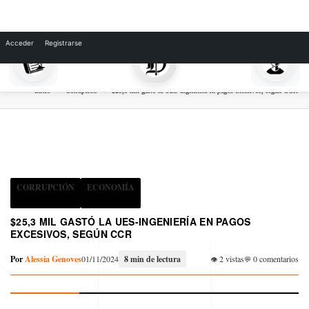
Skip
to
Acceder
Registrarse
content
Inicio
Corrupción
$25,3 mil gastó la UES-Ingeniería en pagos excesivos, según CCR
CORRUPCIÓN
ECONOMÍA
$25,3 MIL GASTÓ LA UES-INGENIERÍA EN PAGOS
EXCESIVOS, SEGÚN CCR
Por
Alessia Genoves
01/11/2024
8 min de lectura
2 vistas
0 comentarios