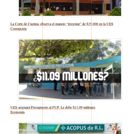
La Corte de Cuentas observa el manejo “irregular” de $35,000 en la UES
Respecto a
Corrupción
UES asignará Presupuesto al FUP. Le debe $11,09 millones
Respecto a
Economía