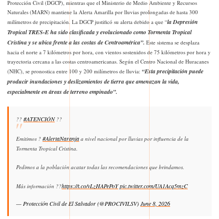
Protección Civil (DGCP), mientras que el Ministerio de Medio Ambiente y Recursos
Naturales (MARN) mantiene la Alerta Amarilla por lluvias prolongadas de hasta 300
la Depresión
milímetros de precipitación. La DGCP justificó su alerta debido a que “
Tropical TRES-E ha sido clasificada
y evolucionado
como Tormenta Tropical
Cristina y se ubica frente a las costas de Centroamérica”.
Este sistema se desplaza
hacia el norte a 7 kilómetros por hora, con vientos sostenidos de 75 kilómetros por hora y
trayectoria cercana a las costas centroamericanas. Según el Centro Nacional de Huracanes
“Esta precipitación puede
(NHC), se pronostica entre 100 y 200 milímetros de lluvia:
producir inundaciones y deslizamientos de tierra que amenazan la vida,
especialmente en áreas de terreno empinado”.
#ATENCIÓN
??
??
#AlertaNaranja
Emitimos ?
a nivel nacional por lluvias por influencia de la
Tormenta Tropical Cristina.
Pedimos a la población acatar todas las recomendaciones que brindamos.
https://t.co/vLzHAPePoY
pic.twitter.com/UA1Acq5mzC
Más información ??
— Protección Civil de El Salvador (@PROCIVILSV)
June 8, 2026