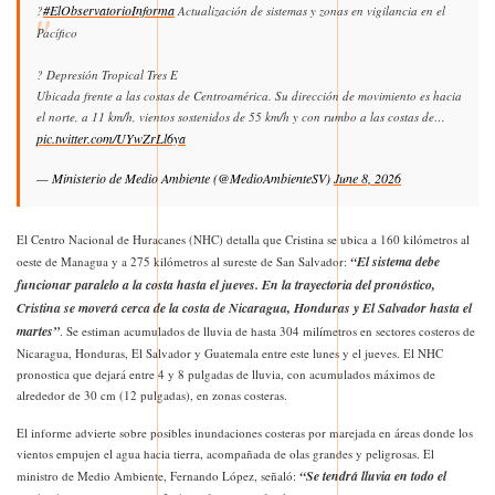
#ElObservatorioInforma
?
Actualización de sistemas y zonas en vigilancia en el
Pacífico
? Depresión Tropical Tres E
Ubicada frente a las costas de Centroamérica. Su dirección de movimiento es hacia
el norte, a 11 km/h, vientos sostenidos de 55 km/h y con rumbo a las costas de…
pic.twitter.com/UYwZrLl6ya
— Ministerio de Medio Ambiente (@MedioAmbienteSV)
June 8, 2026
El Centro Nacional de Huracanes (NHC) detalla que Cristina se ubica a 160 kilómetros al
“El sistema debe
oeste de Managua y a 275 kilómetros al sureste de San Salvador:
funcionar paralelo a la costa hasta el jueves. En la trayectoria del pronóstico,
Cristina se moverá cerca de la costa de Nicaragua, Honduras y El Salvador hasta el
martes”
. Se estiman acumulados de lluvia de hasta 304 milímetros en sectores costeros de
Nicaragua, Honduras, El Salvador y Guatemala entre este lunes y el jueves. El NHC
pronostica que dejará entre 4 y 8 pulgadas de lluvia, con acumulados máximos de
alrededor de 30 cm (12 pulgadas), en zonas costeras.
El informe advierte sobre posibles inundaciones costeras por marejada en áreas donde los
vientos empujen el agua hacia tierra, acompañada de olas grandes y peligrosas. El
“Se tendrá lluvia en todo el
ministro de Medio Ambiente, Fernando López, señaló: