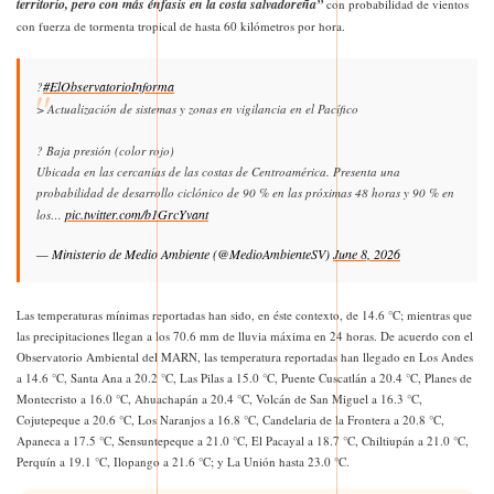
territorio, pero con más énfasis en la costa salvadoreña”
con probabilidad de vientos
con fuerza de tormenta tropical de hasta 60 kilómetros por hora.
#ElObservatorioInforma
?
> Actualización de sistemas y zonas en vigilancia en el Pacífico
? Baja presión (color rojo)
Ubicada en las cercanías de las costas de Centroamérica. Presenta una
probabilidad de desarrollo ciclónico de 90 % en las próximas 48 horas y 90 % en
pic.twitter.com/b1GrcYvant
los…
— Ministerio de Medio Ambiente (@MedioAmbienteSV)
June 8, 2026
Las temperaturas mínimas reportadas han sido, en éste contexto, de 14.6 °C; mientras que
las precipitaciones llegan a los 70.6 mm de lluvia máxima en 24 horas. De acuerdo con el
Observatorio Ambiental del MARN, las temperatura reportadas han llegado en Los Andes
a 14.6 °C, Santa Ana a 20.2 °C, Las Pilas a 15.0 °C, Puente Cuscatlán a 20.4 °C, Planes de
Montecristo a 16.0 °C, Ahuachapán a 20.4 °C, Volcán de San Miguel a 16.3 °C,
Cojutepeque a 20.6 °C, Los Naranjos a 16.8 °C, Candelaria de la Frontera a 20.8 °C,
Apaneca a 17.5 °C, Sensuntepeque a 21.0 °C, El Pacayal a 18.7 °C, Chiltiupán a 21.0 °C,
Perquín a 19.1 °C, Ilopango a 21.6 °C; y La Unión hasta 23.0 °C.