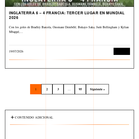
INGLATERRA 6 – 4 FRANCIA: TERCER LUGAR EN MUNDIAL
2026
Con los goles de Bradley Barcola, Ousmane Dembélé, Bukayo Saka, Jude Bellingham y Kylian
Mbappé,…
19/07/2026
Deportes
1
2
3
…
95
Siguiente »
CONTENIDO ADICIONAL