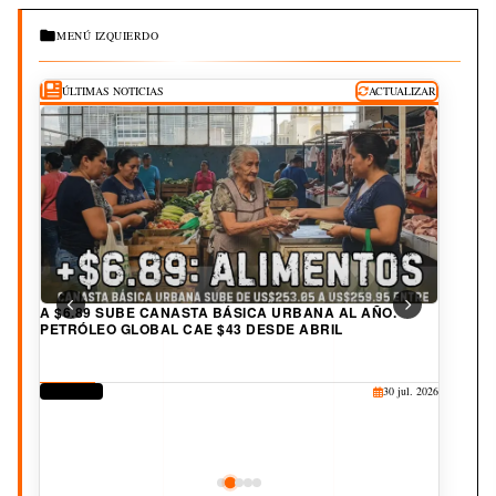
MENÚ IZQUIERDO
ÚLTIMAS NOTICIAS
ACTUALIZAR
A $6.89 SUBE CANASTA BÁSICA URBANA AL AÑO.
PETRÓLEO GLOBAL CAE $43 DESDE ABRIL
DERECHOS
30 jul. 2026
CORRUPCIÓN
CULTURA
JUDICIAL
DEPORTES
25 jul. 2026
20 jul. 2026
19 jul. 2026
3 ago. 2026