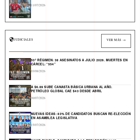
11/07/2026
JUDICIALES
VER MÁS →
53º RÉGIMEN: 38 ASESINATOS A JULIO 2026. MUERTES EN
CÁRCEL: “554”
03/08/2026
A $6.89 SUBE CANASTA BÁSICA URBANA AL AÑO.
PETRÓLEO GLOBAL CAE $43 DESDE ABRIL
30/07/2026
NUEVAS IDEAS: 83% DE CANDIDATOS BUSCAN RE-ELECCIÓN
EN ASAMBLEA LEGISLATIVA
15/07/2026