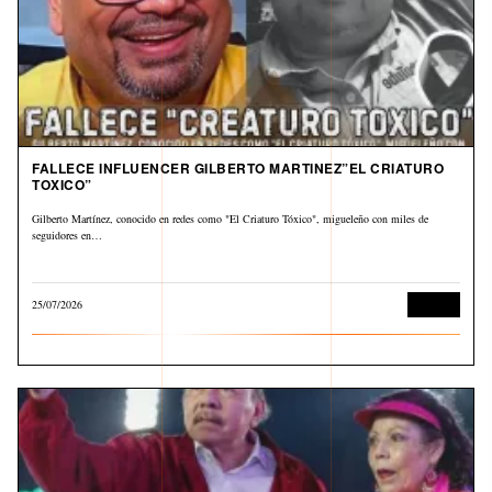
FALLECE INFLUENCER GILBERTO MARTINEZ”EL CRIATURO
TOXICO”
Gilberto Martínez, conocido en redes como "El Criaturo Tóxico", migueleño con miles de
seguidores en…
25/07/2026
Cultura