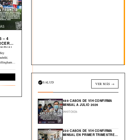
 – 4
UNDIAL
dley
mbélé,
ellingham y
Deportes
SALUD
VER MÁS →
489 CASOS DE VIH CONFIRMA
MINSAL A JULIO 2026
09/07/2026
230 CASOS DE VIH CONFIRMA
MINSAL EN PRIMER TRIMESTRE
DE 2026