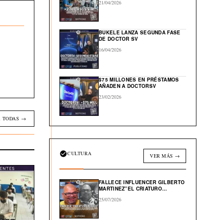
21/04/2026
BUKELE LANZA SEGUNDA FASE
DE DOCTOR SV
16/04/2026
$75 MILLONES EN PRÉSTAMOS
AÑADEN A DOCTORSV
23/02/2026
 TODAS →
CULTURA
VER MÁS →
FALLECE INFLUENCER GILBERTO
MARTINEZ”EL CRIATURO
TOXICO”
25/07/2026