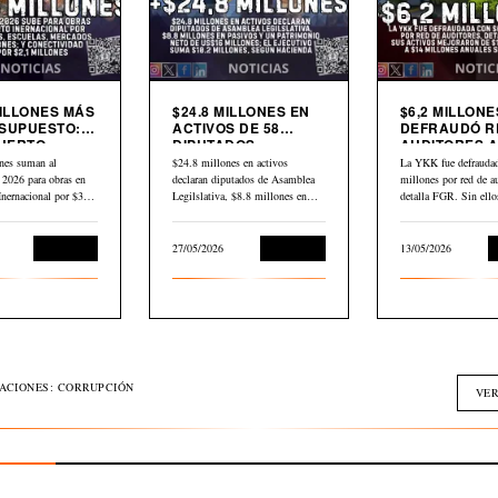
MILLONES MÁS
$24.8 MILLONES EN
$6,2 MILLONE
SUPUESTO:
ACTIVOS DE 58
DEFRAUDÓ R
UERTO
DIPUTADOS
AUDITORES A
CIONAL,
DECLARADOS EN
YKK
nes suman al
$24.8 millones en activos
La YKK fue defraudad
AS,
HACIENDA
 2026 para obras en
declaran diputados de Asamblea
millones por red de au
DOS Y
Inernacional por $30,2
Legilslativa, $8.8 millones en
detalla FGR. Sin ell
IVIDAD
scuelas,…
pasivos y un…
L
Economía
27/05/2026
Economía
13/05/2026
GACIONES: CORRUPCIÓN
VER