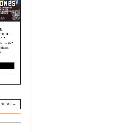
S
ED DE
 LA
a con $6,2
ditores,
os,…
Economía
 TODAS →