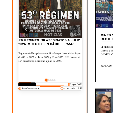
MINED
RESTRI
A $6.89 SUBE CANASTA BÁSICA
VESTIM
53º RÉGIMEN: 38 ASESINATOS A JULIO
URBANA AL AÑO. PETRÓLEO GLOBAL
CIVICA
El Minister
2026. MUERTES EN CÁRCEL: “554”
CAE $43 DESDE ABRIL
Ciencia y T
Canasta Básica Urbana sube de US$253.05 a US$259.95 entre
(MINEDUCYT
Régimen de Excepción suma 53 prórrogas. Homicidios bajan
junio de 2025 y 2026, $6.89 más. Y la Rural sube de
el Memorán
de 496 en 2022 a 114 en 2024 y 82 en 2025. SJH documenta
US$184.56 a US$189.56, $5.00 más. Pero petróleo
del…
554 muertes bajo custodia a julio de 2026.
internacional cae: Brent cayó -$43.12, WTI -$29.09 y OPEP
04/08/2026
-$30.01 pese a Guerra Irán vs EEUU.
DERECHOS
30 jul. 2026
CORRUPCIÓN
3 ago. 2026
CULTURA
JUDICIAL
DEPORTES
25 jul. 2026
20 jul. 2026
19 jul. 2026
diariofuentes.com
Actualizado: 12:53