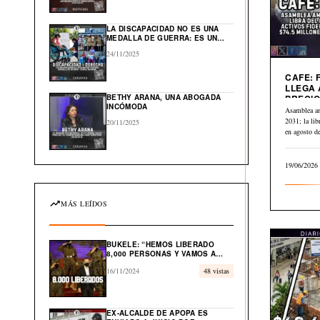
GLOBAL EN EL CARIBE
LA DISCAPACIDAD NO ES UNA
MEDALLA DE GUERRA: ES UN
DERECHO HUMANO
24/11/2025
CAFE: 
LLEGA 
BETHY ARANA, UNA ABOGADA
PRECIO
INCÓMODA
A $2.84
Asamblea a
2031; la li
20/11/2025
en agosto 
19/06/2026
MÁS LEÍDOS
BUKELE: “HEMOS LIBERADO
8,000 PERSONAS Y VAMOS A
LIBERAR EL 100% DE
16/11/2024
48 vistas
INOCENTES”
EX-ALCALDE DE APOPA ES