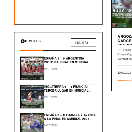
ARGOZ:
CARCE
DEPORTES
VER MÁS →
FRAUD
INMOBI
El Tribunal 
Crimen Org
ESPAÑA 1 – 0 ARGENTINA
Salvador co
VICTORIA FINAL EN MUNDIAL
julio…
2026
19/07/2026
20/07/2026
INGLATERRA 6 – 4 FRANCIA:
TERCER LUGAR EN MUNDIAL
2026
19/07/2026
ESPAÑA 2 – 0 FRANCIA Y AVANZA
A LA FINAL EN MUNDIAL 2026
14/07/2026