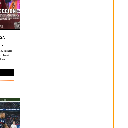
EGA
 EN
o, durante
evolución
dente
ernacional