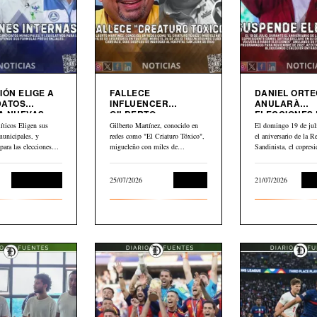
IÓN ELIGE A
FALLECE
DANIEL ORT
DATOS
INFLUENCER
ANULARÀ
A NUEVAS
GILBERTO
ELECCIONES
MARTINEZ”EL
NICARAGUA
íticos Eligen sus
Gilberto Martínez, conocido en
El domingo 19 de juli
CRIATURO TOXICO”
municipales, y
redes como "El Criaturo Tóxico",
el aniversario de la R
 para las elecciones
migueleño con miles de
Sandinista, el copresi
uyendo dos formulas…
seguidores en…
Daniel…
Sin categoría
25/07/2026
Cultura
21/07/2026
Int