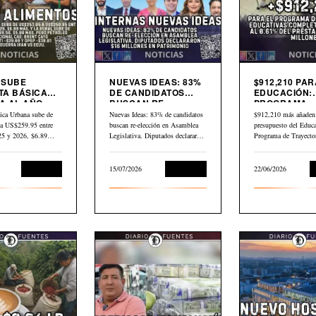
9 SUBE
NUEVAS IDEAS: 83%
$912,210 PAR
TA BÁSICA
DE CANDIDATOS
EDUCACIÓN:
 AL AÑO.
BUSCAN RE-
PROGRAMA
LEO GLOBAL
ELECCIÓN EN
TRAYECTORI
ica Urbana sube de
Nuevas Ideas: 83% de candidatos
$912,210 más añaden 
3 DESDE
ASAMBLEA
EDUCATIVAS
a US$259.95 entre
buscan re-elección en Asamblea
presupuesto del Educa
LEGISLATIVA
COMPLEJAS
025 y 2026, $6.89…
Legislativa. Diputados declararon
Programa de Trayecto
$16 millones en…
Educativas Completa
Economía
15/07/2026
Economía
22/06/2026