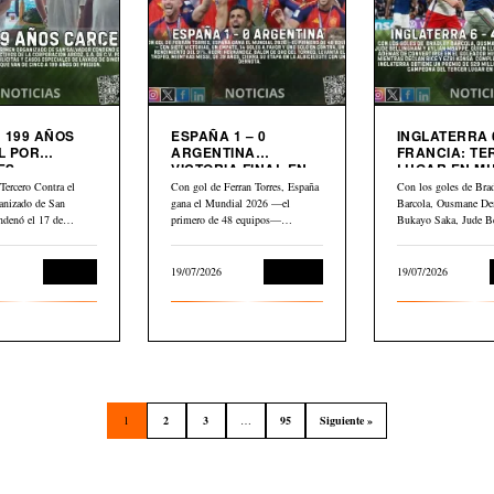
 199 AÑOS
ESPAÑA 1 – 0
INGLATERRA 6
L POR
ARGENTINA
FRANCIA: TERCER
ES
VICTORIA FINAL EN
LUGAR EN M
LIARIOS
MUNDIAL 2026
2026
Tercero Contra el
Con gol de Ferran Torres, España
Con los goles de Bra
anizado de San
gana el Mundial 2026 —el
Barcola, Ousmane De
ndenó el 17 de
primero de 48 equipos—…
Bukayo Saka, Jude B
Kylian Mbappé,…
Judicial
19/07/2026
Deportes
19/07/2026
1
2
3
…
95
Siguiente »