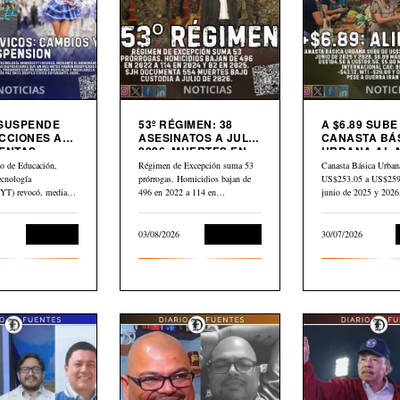
 SUSPENDE
53º RÉGIMEN: 38
A $6.89 SUBE
CCIONES A
ASESINATOS A JULIO
CANASTA BÁ
ENTAS
2026. MUERTES EN
URBANA AL 
S
CÁRCEL: “554”
PETRÓLEO G
io de Educación,
Régimen de Excepción suma 53
Canasta Básica Urban
CAE $43 DES
ecnología
prórrogas. Homicidios bajan de
US$253.05 a US$259.
ABRIL
) revocó, mediante
496 en 2022 a 114 en…
junio de 2025 y 202
dum N.° 10-2026
Educación
03/08/2026
Corrupción
30/07/2026