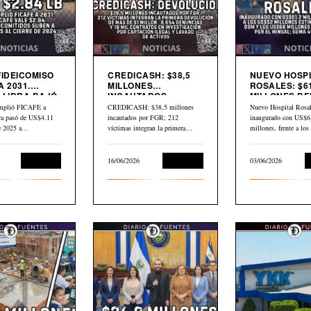
FIDEICOMISO
CREDICASH: $38,5
NUEVO HOSPI
A 2031.
MILLONES
ROSALES: $61
 LIBRA BAJÓ
INCAUTADOS.
MILLONES DE
INICIAN DEVOLUCIÓN
$80 MILLONE
mplió FICAFE a
CREDICASH: $38,5 millones
Nuevo Hospital Rosal
BID
bra pasó de US$4.11
incautados por FGR; 212
inaugurado con US$6
de 2025 a…
víctimas integran la primera
millones, frente a lo
devolución de más de…
millones estimados p
Economía
16/06/2026
Economía
03/06/2026