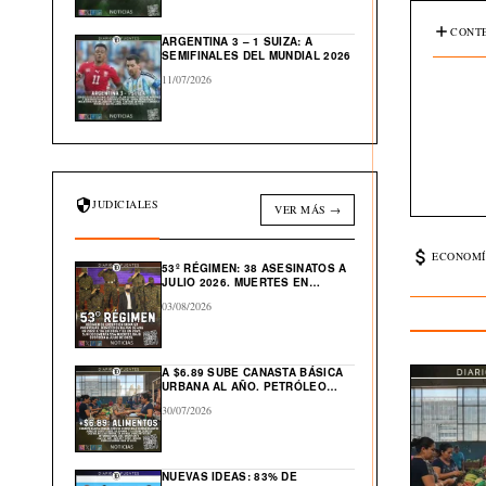
CONTE
ARGENTINA 3 – 1 SUIZA: A
SEMIFINALES DEL MUNDIAL 2026
11/07/2026
JUDICIALES
VER MÁS →
ECONOMÍ
53º RÉGIMEN: 38 ASESINATOS A
JULIO 2026. MUERTES EN
CÁRCEL: “554”
03/08/2026
A $6.89 SUBE CANASTA BÁSICA
URBANA AL AÑO. PETRÓLEO
GLOBAL CAE $43 DESDE ABRIL
30/07/2026
NUEVAS IDEAS: 83% DE