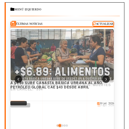
MENÚ IZQUIERDO
ÚLTIMAS NOTICIAS
ACTUALIZAR
A $6.89 SUBE CANASTA BÁSICA URBANA AL AÑO.
PETRÓLEO GLOBAL CAE $43 DESDE ABRIL
DERECHOS
30 jul. 2026
CORRUPCIÓN
CULTURA
JUDICIAL
DEPORTES
25 jul. 2026
20 jul. 2026
19 jul. 2026
3 ago. 2026