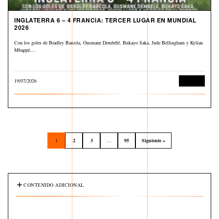
INGLATERRA 6 – 4 FRANCIA: TERCER LUGAR EN MUNDIAL
2026
Con los goles de Bradley Barcola, Ousmane Dembélé, Bukayo Saka, Jude Bellingham y Kylian
Mbappé,…
19/07/2026
Deportes
1
2
3
…
95
Siguiente »
CONTENIDO ADICIONAL