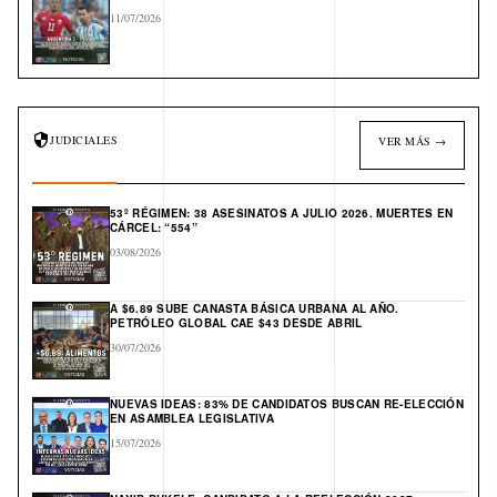
11/07/2026
JUDICIALES
VER MÁS →
53º RÉGIMEN: 38 ASESINATOS A JULIO 2026. MUERTES EN
CÁRCEL: “554”
03/08/2026
A $6.89 SUBE CANASTA BÁSICA URBANA AL AÑO.
PETRÓLEO GLOBAL CAE $43 DESDE ABRIL
30/07/2026
NUEVAS IDEAS: 83% DE CANDIDATOS BUSCAN RE-ELECCIÓN
EN ASAMBLEA LEGISLATIVA
15/07/2026