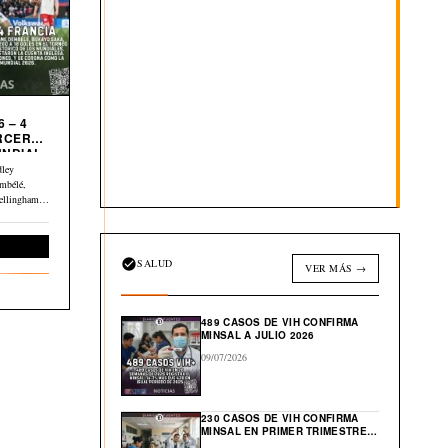
 – 4
UNDIAL
dley
mbélé,
ellingham y
Deportes
SALUD
VER MÁS →
489 CASOS DE VIH CONFIRMA
MINSAL A JULIO 2026
09/07/2026
230 CASOS DE VIH CONFIRMA
MINSAL EN PRIMER TRIMESTRE
DE 2026