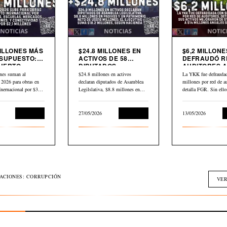
MILLONES MÁS
$24.8 MILLONES EN
$6,2 MILLONE
SUPUESTO:
ACTIVOS DE 58
DEFRAUDÓ R
UERTO
DIPUTADOS
AUDITORES A
CIONAL,
DECLARADOS EN
YKK
nes suman al
$24.8 millones en activos
La YKK fue defraudad
AS,
HACIENDA
 2026 para obras en
declaran diputados de Asamblea
millones por red de au
DOS Y
Inernacional por $30,2
Legilslativa, $8.8 millones en
detalla FGR. Sin ell
IVIDAD
scuelas,…
pasivos y un…
L
Economía
27/05/2026
Economía
13/05/2026
GACIONES: CORRUPCIÓN
VER