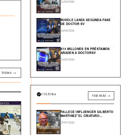
21/04/2026
BUKELE LANZA SEGUNDA FASE
DE DOCTOR SV
16/04/2026
$75 MILLONES EN PRÉSTAMOS
AÑADEN A DOCTORSV
23/02/2026
 TODAS →
CULTURA
VER MÁS →
FALLECE INFLUENCER GILBERTO
MARTINEZ”EL CRIATURO
TOXICO”
25/07/2026