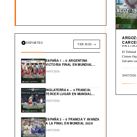
ARGOZ:
CARCE
DEPORTES
VER MÁS →
FRAUD
INMOBI
El Tribunal 
Crimen Org
ESPAÑA 1 – 0 ARGENTINA
Salvador co
VICTORIA FINAL EN MUNDIAL
julio…
2026
19/07/2026
20/07/2026
INGLATERRA 6 – 4 FRANCIA:
TERCER LUGAR EN MUNDIAL
2026
19/07/2026
ESPAÑA 2 – 0 FRANCIA Y AVANZA
A LA FINAL EN MUNDIAL 2026
14/07/2026