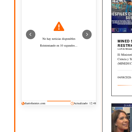
No hay noticias disponibles
MINED
RESTRI
Reintentando en 10 segundos...
VESTIM
CIVICA
El Minister
Ciencia y T
(MINEDUCYT
el Memorán
del…
04/08/2026
diariofuentes.com
Actualizado: 12:48