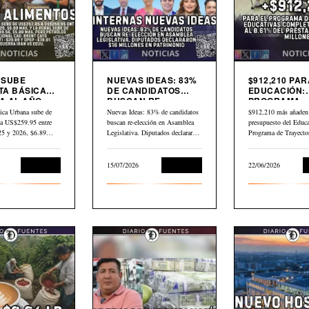
9 SUBE
NUEVAS IDEAS: 83%
$912,210 PAR
TA BÁSICA
DE CANDIDATOS
EDUCACIÓN:
 AL AÑO.
BUSCAN RE-
PROGRAMA
LEO GLOBAL
ELECCIÓN EN
TRAYECTORI
ica Urbana sube de
Nuevas Ideas: 83% de candidatos
$912,210 más añaden 
3 DESDE
ASAMBLEA
EDUCATIVAS
a US$259.95 entre
buscan re-elección en Asamblea
presupuesto del Educa
LEGISLATIVA
COMPLEJAS
025 y 2026, $6.89…
Legislativa. Diputados declararon
Programa de Trayecto
$16 millones en…
Educativas Completa
Economía
15/07/2026
Economía
22/06/2026