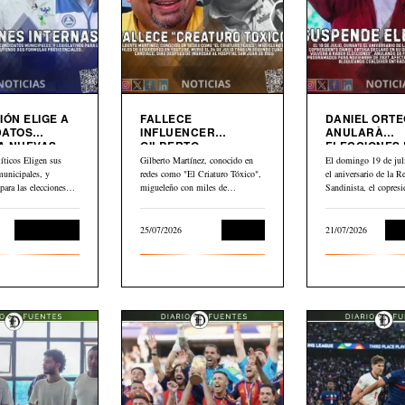
IÓN ELIGE A
FALLECE
DANIEL ORT
DATOS
INFLUENCER
ANULARÀ
A NUEVAS
GILBERTO
ELECCIONES
MARTINEZ”EL
NICARAGUA
íticos Eligen sus
Gilberto Martínez, conocido en
El domingo 19 de juli
CRIATURO TOXICO”
municipales, y
redes como "El Criaturo Tóxico",
el aniversario de la R
 para las elecciones
migueleño con miles de
Sandinista, el copresi
uyendo dos formulas…
seguidores en…
Daniel…
Sin categoría
25/07/2026
Cultura
21/07/2026
Int