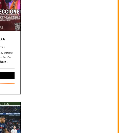
EGA
 EN
o, durante
evolución
dente
ernacional