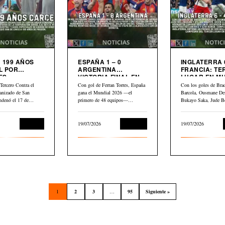
 199 AÑOS
ESPAÑA 1 – 0
INGLATERRA 6
L POR
ARGENTINA
FRANCIA: TERCER
ES
VICTORIA FINAL EN
LUGAR EN M
LIARIOS
MUNDIAL 2026
2026
Tercero Contra el
Con gol de Ferran Torres, España
Con los goles de Bra
anizado de San
gana el Mundial 2026 —el
Barcola, Ousmane De
ndenó el 17 de
primero de 48 equipos—…
Bukayo Saka, Jude B
Kylian Mbappé,…
Judicial
19/07/2026
Deportes
19/07/2026
1
2
3
…
95
Siguiente »