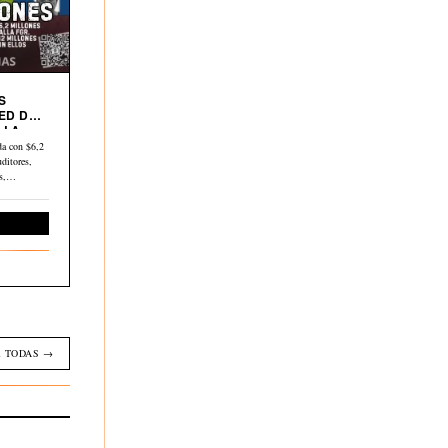
S
ED DE
 LA
a con $6,2
ditores,
os,…
Economía
 TODAS →