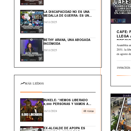
GLOBAL EN EL CARIBE
LA DISCAPACIDAD NO ES UNA
MEDALLA DE GUERRA: ES UN
DERECHO HUMANO
24/11/2025
CAFE: 
LLEGA 
BETHY ARANA, UNA ABOGADA
PRECIO
INCÓMODA
A $2.84
Asamblea a
2031; la li
20/11/2025
en agosto 
19/06/2026
MÁS LEÍDOS
BUKELE: “HEMOS LIBERADO
8,000 PERSONAS Y VAMOS A
LIBERAR EL 100% DE
16/11/2024
48 vistas
INOCENTES”
EX-ALCALDE DE APOPA ES