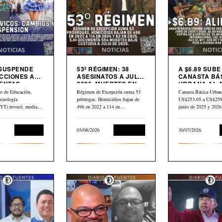
 SUSPENDE
53º RÉGIMEN: 38
A $6.89 SUBE
CCIONES A
ASESINATOS A JULIO
CANASTA BÁ
ENTAS
2026. MUERTES EN
URBANA AL 
S
CÁRCEL: “554”
PETRÓLEO G
io de Educación,
Régimen de Excepción suma 53
Canasta Básica Urban
CAE $43 DES
ecnología
prórrogas. Homicidios bajan de
US$253.05 a US$259.
ABRIL
) revocó, mediante
496 en 2022 a 114 en…
junio de 2025 y 202
dum N.° 10-2026
Educación
03/08/2026
Corrupción
30/07/2026