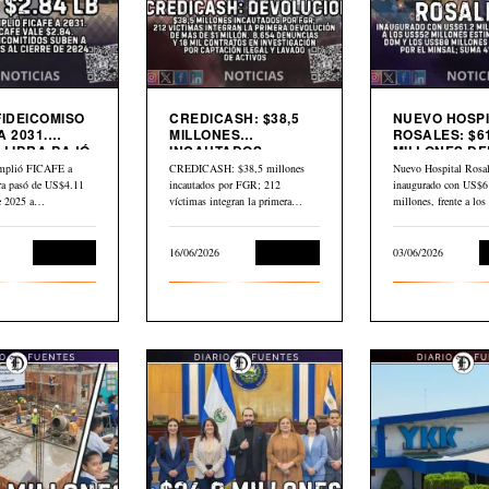
FIDEICOMISO
CREDICASH: $38,5
NUEVO HOSPI
A 2031.
MILLONES
ROSALES: $61
 LIBRA BAJÓ
INCAUTADOS.
MILLONES DE
INICIAN DEVOLUCIÓN
$80 MILLONE
mplió FICAFE a
CREDICASH: $38,5 millones
Nuevo Hospital Rosal
BID
bra pasó de US$4.11
incautados por FGR; 212
inaugurado con US$6
de 2025 a…
víctimas integran la primera
millones, frente a lo
devolución de más de…
millones estimados p
Economía
16/06/2026
Economía
03/06/2026