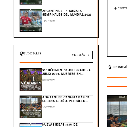
CONTE
ARGENTINA 3 – 1 SUIZA: A
SEMIFINALES DEL MUNDIAL 2026
11/07/2026
JUDICIALES
VER MÁS →
ECONOMÍ
53º RÉGIMEN: 38 ASESINATOS A
JULIO 2026. MUERTES EN
CÁRCEL: “554”
03/08/2026
A $6.89 SUBE CANASTA BÁSICA
URBANA AL AÑO. PETRÓLEO
GLOBAL CAE $43 DESDE ABRIL
30/07/2026
NUEVAS IDEAS: 83% DE