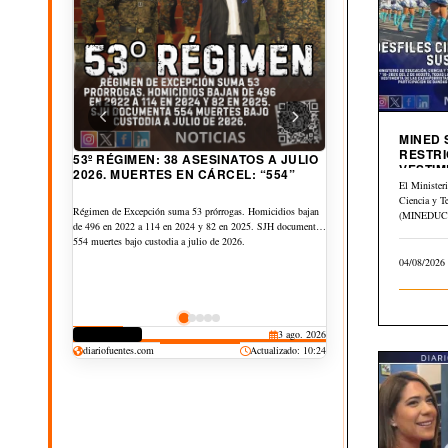
MINED
RESTRI
53º RÉGIMEN: 38 ASESINATOS A JULIO
VESTIM
2026. MUERTES EN CÁRCEL: “554”
CIVICA
El Minister
Ciencia y T
Régimen de Excepción suma 53 prórrogas. Homicidios bajan
(MINEDUCYT
de 496 en 2022 a 114 en 2024 y 82 en 2025. SJH documenta
el Memorán
554 muertes bajo custodia a julio de 2026.
del…
04/08/2026
CORRUPCIÓN
3 ago. 2026
DERECHOS
CULTURA
JUDICIAL
DEPORTES
30 jul. 2026
25 jul. 2026
20 jul. 2026
19 jul. 2026
diariofuentes.com
Actualizado: 10:24