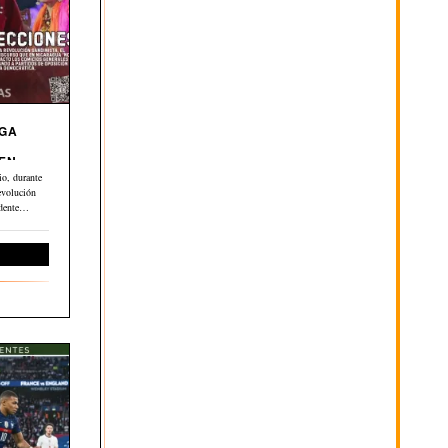
EGA
 EN
o, durante
evolución
dente
ernacional