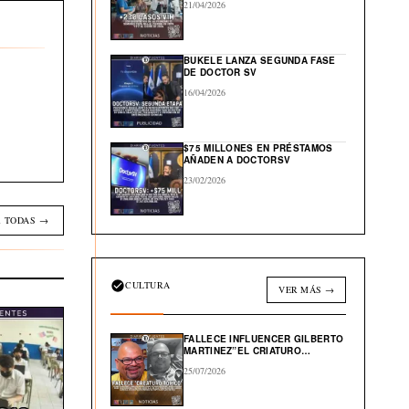
21/04/2026
BUKELE LANZA SEGUNDA FASE
DE DOCTOR SV
16/04/2026
$75 MILLONES EN PRÉSTAMOS
AÑADEN A DOCTORSV
23/02/2026
 TODAS →
CULTURA
VER MÁS →
FALLECE INFLUENCER GILBERTO
MARTINEZ”EL CRIATURO
TOXICO”
25/07/2026