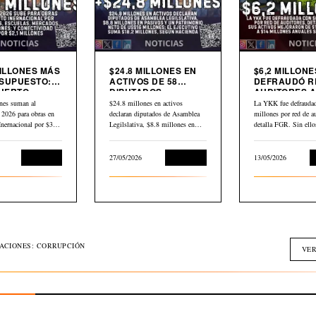
MILLONES MÁS
$24.8 MILLONES EN
$6,2 MILLONE
SUPUESTO:
ACTIVOS DE 58
DEFRAUDÓ R
UERTO
DIPUTADOS
AUDITORES A
CIONAL,
DECLARADOS EN
YKK
nes suman al
$24.8 millones en activos
La YKK fue defraudad
AS,
HACIENDA
 2026 para obras en
declaran diputados de Asamblea
millones por red de au
DOS Y
Inernacional por $30,2
Legilslativa, $8.8 millones en
detalla FGR. Sin ell
IVIDAD
scuelas,…
pasivos y un…
L
Economía
27/05/2026
Economía
13/05/2026
GACIONES: CORRUPCIÓN
VER