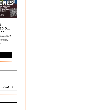
S
ED DE
 LA
a con $6,2
ditores,
os,…
Economía
 TODAS →