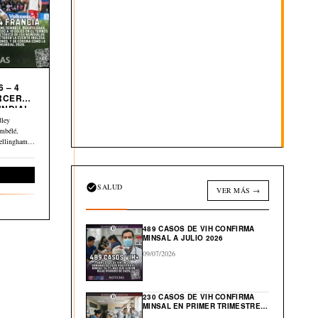
 – 4
UNDIAL
dley
mbélé,
ellingham y
Deportes
SALUD
VER MÁS →
489 CASOS DE VIH CONFIRMA
MINSAL A JULIO 2026
09/07/2026
230 CASOS DE VIH CONFIRMA
MINSAL EN PRIMER TRIMESTRE
DE 2026