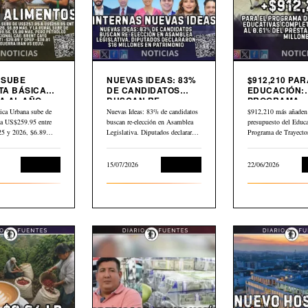
9 SUBE
NUEVAS IDEAS: 83%
$912,210 PAR
TA BÁSICA
DE CANDIDATOS
EDUCACIÓN:
 AL AÑO.
BUSCAN RE-
PROGRAMA
LEO GLOBAL
ELECCIÓN EN
TRAYECTORI
ica Urbana sube de
Nuevas Ideas: 83% de candidatos
$912,210 más añaden 
3 DESDE
ASAMBLEA
EDUCATIVAS
a US$259.95 entre
buscan re-elección en Asamblea
presupuesto del Educa
LEGISLATIVA
COMPLEJAS
025 y 2026, $6.89…
Legislativa. Diputados declararon
Programa de Trayecto
$16 millones en…
Educativas Completa
Economía
15/07/2026
Economía
22/06/2026