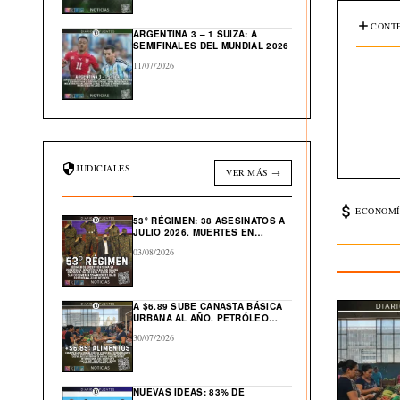
CONTE
ARGENTINA 3 – 1 SUIZA: A
SEMIFINALES DEL MUNDIAL 2026
11/07/2026
JUDICIALES
VER MÁS →
ECONOMÍ
53º RÉGIMEN: 38 ASESINATOS A
JULIO 2026. MUERTES EN
CÁRCEL: “554”
03/08/2026
A $6.89 SUBE CANASTA BÁSICA
URBANA AL AÑO. PETRÓLEO
GLOBAL CAE $43 DESDE ABRIL
30/07/2026
NUEVAS IDEAS: 83% DE