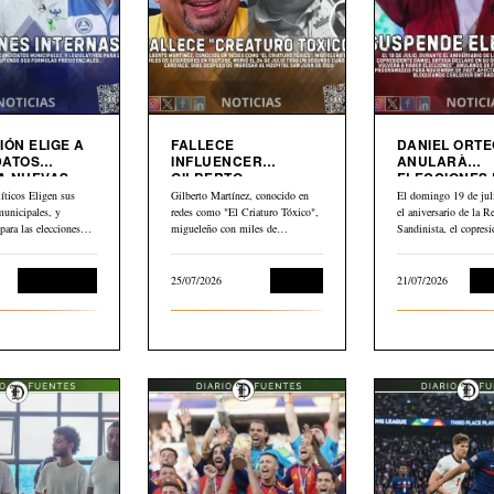
IÓN ELIGE A
FALLECE
DANIEL ORT
DATOS
INFLUENCER
ANULARÀ
A NUEVAS
GILBERTO
ELECCIONES
MARTINEZ”EL
NICARAGUA
íticos Eligen sus
Gilberto Martínez, conocido en
El domingo 19 de juli
CRIATURO TOXICO”
municipales, y
redes como "El Criaturo Tóxico",
el aniversario de la R
 para las elecciones
migueleño con miles de
Sandinista, el copresi
uyendo dos formulas…
seguidores en…
Daniel…
Sin categoría
25/07/2026
Cultura
21/07/2026
Int