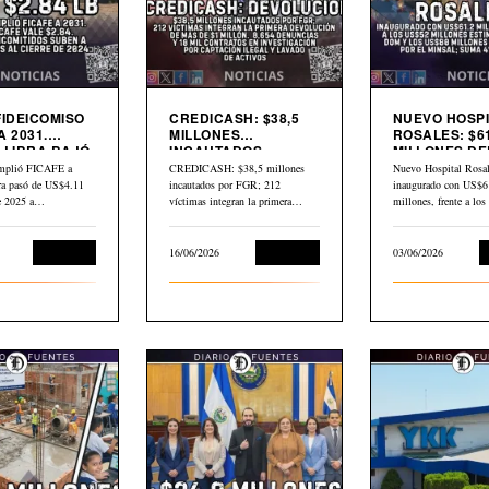
FIDEICOMISO
CREDICASH: $38,5
NUEVO HOSPI
A 2031.
MILLONES
ROSALES: $61
 LIBRA BAJÓ
INCAUTADOS.
MILLONES DE
INICIAN DEVOLUCIÓN
$80 MILLONE
mplió FICAFE a
CREDICASH: $38,5 millones
Nuevo Hospital Rosal
BID
bra pasó de US$4.11
incautados por FGR; 212
inaugurado con US$6
de 2025 a…
víctimas integran la primera
millones, frente a lo
devolución de más de…
millones estimados p
Economía
16/06/2026
Economía
03/06/2026