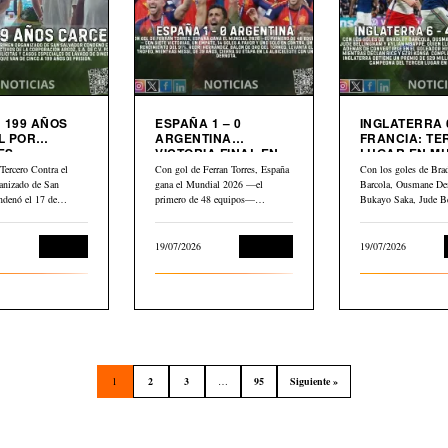
 199 AÑOS
ESPAÑA 1 – 0
INGLATERRA 6
L POR
ARGENTINA
FRANCIA: TERCER
ES
VICTORIA FINAL EN
LUGAR EN M
LIARIOS
MUNDIAL 2026
2026
Tercero Contra el
Con gol de Ferran Torres, España
Con los goles de Bra
anizado de San
gana el Mundial 2026 —el
Barcola, Ousmane De
ndenó el 17 de
primero de 48 equipos—…
Bukayo Saka, Jude B
Kylian Mbappé,…
Judicial
19/07/2026
Deportes
19/07/2026
1
2
3
…
95
Siguiente »