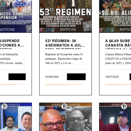
 SUSPENDE
53º RÉGIMEN: 38
A $6.89 SUBE
CCIONES A
ASESINATOS A JULIO
CANASTA BÁ
ENTAS
2026. MUERTES EN
URBANA AL 
S
CÁRCEL: “554”
PETRÓLEO G
io de Educación,
Régimen de Excepción suma 53
Canasta Básica Urban
CAE $43 DES
ecnología
prórrogas. Homicidios bajan de
US$253.05 a US$259.
ABRIL
) revocó, mediante
496 en 2022 a 114 en…
junio de 2025 y 202
dum N.° 10-2026
Educación
03/08/2026
Corrupción
30/07/2026