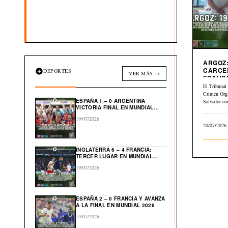
ARGOZ:
CARCE
DEPORTES
VER MÁS →
FRAUD
INMOBI
El Tribunal 
Crimen Org
ESPAÑA 1 – 0 ARGENTINA
Salvador co
VICTORIA FINAL EN MUNDIAL
julio…
2026
19/07/2026
20/07/2026
INGLATERRA 6 – 4 FRANCIA:
TERCER LUGAR EN MUNDIAL
2026
19/07/2026
ESPAÑA 2 – 0 FRANCIA Y AVANZA
A LA FINAL EN MUNDIAL 2026
14/07/2026