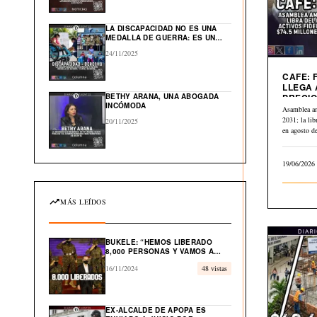
GLOBAL EN EL CARIBE
LA DISCAPACIDAD NO ES UNA
MEDALLA DE GUERRA: ES UN
DERECHO HUMANO
24/11/2025
CAFE: 
LLEGA 
BETHY ARANA, UNA ABOGADA
PRECIO
INCÓMODA
A $2.84
Asamblea a
2031; la li
20/11/2025
en agosto 
19/06/2026
MÁS LEÍDOS
BUKELE: “HEMOS LIBERADO
8,000 PERSONAS Y VAMOS A
LIBERAR EL 100% DE
16/11/2024
48 vistas
INOCENTES”
EX-ALCALDE DE APOPA ES