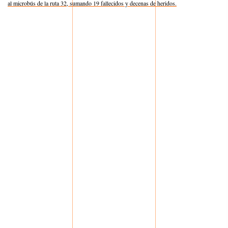
al microbús de la ruta 32, sumando 19 fallecidos y decenas de heridos.