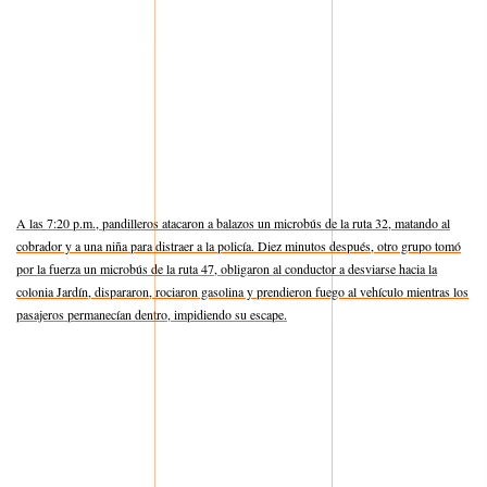
A las 7:20 p.m., pandilleros atacaron a balazos un microbús de la ruta 32, matando al
cobrador y a una niña para distraer a la policía. Diez minutos después, otro grupo tomó
por la fuerza un microbús de la ruta 47, obligaron al conductor a desviarse hacia la
colonia Jardín, dispararon, rociaron gasolina y prendieron fuego al vehículo mientras los
pasajeros permanecían dentro, impidiendo su escape.