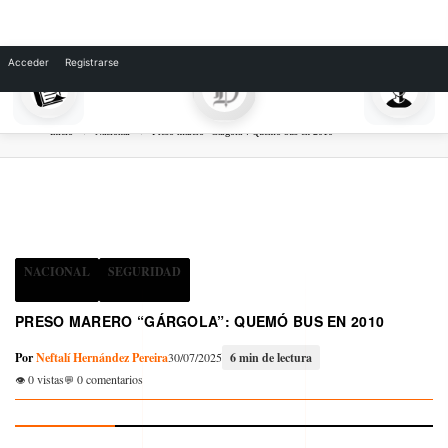
Skip
to
Acceder
Registrarse
content
Inicio
Nacional
Preso marero “Gárgola”: Quemó bus en 2010
NACIONAL
SEGURIDAD
PRESO MARERO “GÁRGOLA”: QUEMÓ BUS EN 2010
Por
Neftalí Hernández Pereira
30/07/2025
6 min de lectura
0 vistas
0 comentarios