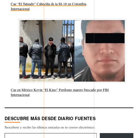
Cae “El Tatuado” Cabecilla de la M-18 en Colombia
Respecto a
Internacional
Cae en México Kevin “El Kino” Perdomo marero buscado por FBI
Respecto a
Internacional
DESCUBRE MÁS DESDE DIARIO FUENTES
Suscríbete y recibe las últimas entradas en tu correo electrónico.
Escribe tu correo electrónico…