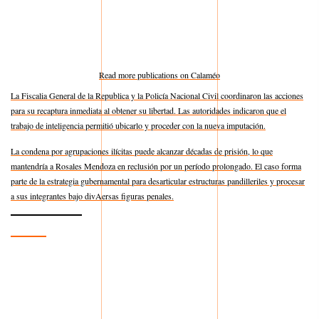
Read more publications on Calaméo
La Fiscalia General de la Republica y la Policía Nacional Civil coordinaron las acciones
para su recaptura inmediata al obtener su libertad. Las autoridades indicaron que el
trabajo de inteligencia permitió ubicarlo y proceder con la nueva imputación.
La condena por agrupaciones ilícitas puede alcanzar décadas de prisión, lo que
mantendría a Rosales Mendoza en reclusión por un período prolongado. El caso forma
parte de la estrategia gubernamental para desarticular estructuras pandilleriles y procesar
a sus integrantes bajo divAersas figuras penales.