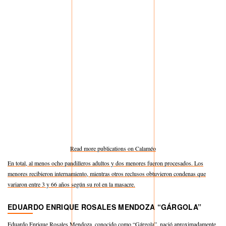
Read more publications on Calaméo
En total, al menos ocho pandilleros adultos y dos menores fueron procesados. Los
menores recibieron internamiento, mientras otros reclusos obtuvieron condenas que
variaron entre 3 y 66 años según su rol en la masacre.
EDUARDO ENRIQUE ROSALES MENDOZA “GÁRGOLA”
Eduardo Enrique Rosales Mendoza, conocido como “Gárgola”, nació aproximadamente