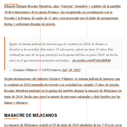
Eduardo Enrique Rosales Mendoza, alias “Gárgola”, homeboy y gatillero de la pandilla
18 Revolucionarios de la cancha Polanco, fue recapturado en coordinación con la
Fiscalía y la Policía. El sujeto de 31 años será procesado por el delito de agrupaciones
ilícitas y enfrentará décadas de prisión.
Según el sistema judicial de menores que lo condenó en 2010, lo íbamos a
devolver a la sociedad. Este estuvo 15 años preso, ahora ya tiene 31 años. Este
criminal fue uno de los que participó en la quema del bus en junio 2010, un hecho
pic.twitter.com/P3giLidbKM
atroz en el que murieron personas calcinadas…
— Gustavo Villatoro ?? (@Vi11atoro)
July 30, 2025
Según declaraciones del ministro Gustavo Villatoro, el sistema judicial de menores que
lo condenó en 2010 pretendía devolverlo a la sociedad tras cumplir 15 años de prisión.
Rosales Mendoza participó en la quema del autobús durante la masacre de Mejicanos en
junio de 2010, hecho que causó la muerte de personas calcinadas y dejó heridos por las
llamas y disparos.
MASACRE DE MEJICANOS
La masacre de Mejicanos ocurrió el 20 de junio de 2010 alrededor de las 7:30 p.m. en la