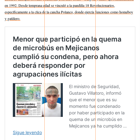
en 1992. Desde temprana edad se vinculó a la pandilla 18 Revolucionarios,
específicamente a la clica de la cancha Polanco, donde ejercía funciones como homeboy
y gatillero.