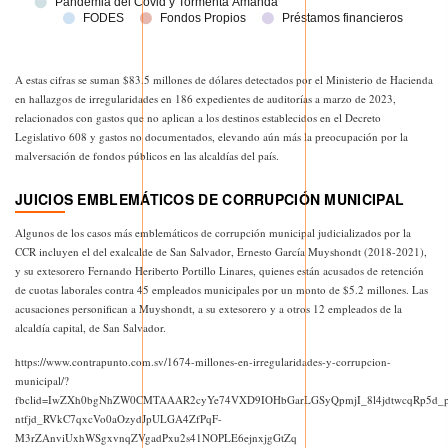
A estas cifras se suman $83.5 millones de dólares detectados por el Ministerio de Hacienda
en hallazgos de irregularidades en 186 expedientes de auditorías a marzo de 2023,
relacionados con gastos que no aplican a los destinos establecidos en el Decreto
Legislativo 608 y gastos no documentados, elevando aún más la preocupación por la
malversación de fondos públicos en las alcaldías del país.
JUICIOS EMBLEMÁTICOS DE CORRUPCIÓN MUNICIPAL
Algunos de los casos más emblemáticos de corrupción municipal judicializados por la
CCR incluyen el del exalcalde de San Salvador, Ernesto García Muyshondt (2018-2021),
y su extesorero Fernando Heriberto Portillo Linares, quienes están acusados de retención
de cuotas laborales contra 45 empleados municipales por un monto de $5.2 millones. Las
acusaciones personifican a Muyshondt, a su extesorero y a otros 12 empleados de la
alcaldía capital, de San Salvador.
https://www.contrapunto.com.sv/1674-millones-en-irregularidades-y-corrupcion-
municipal/?
fbclid=IwZXh0bgNhZW0CMTAAAR2cyYe74VXD9IOHbGarLGSyQpmjI_8l4jdtwcqRp5d_p
ntfjd_RVkC7qxcVo0aOzydJpULGA4ZfPqF-
M3rZAnviUxhWSgxvnqZVgadPxu2s41NOPLE6ejnxjgGtZq