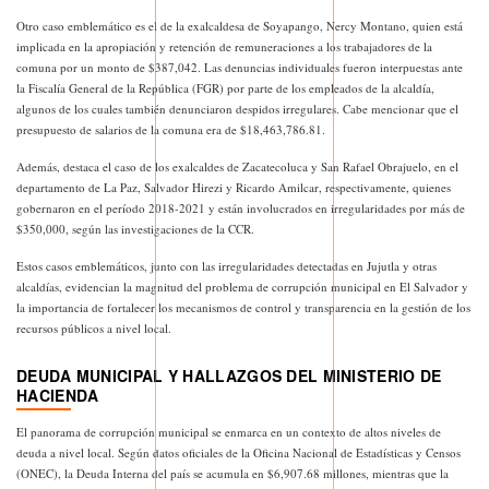
Otro caso emblemático es el de la exalcaldesa de Soyapango, Nercy Montano, quien está
implicada en la apropiación y retención de remuneraciones a los trabajadores de la
comuna por un monto de $387,042. Las denuncias individuales fueron interpuestas ante
la Fiscalía General de la República (FGR) por parte de los empleados de la alcaldía,
algunos de los cuales también denunciaron despidos irregulares. Cabe mencionar que el
presupuesto de salarios de la comuna era de $18,463,786.81.
Además, destaca el caso de los exalcaldes de Zacatecoluca y San Rafael Obrajuelo, en el
departamento de La Paz, Salvador Hirezi y Ricardo Amilcar, respectivamente, quienes
gobernaron en el período 2018-2021 y están involucrados en irregularidades por más de
$350,000, según las investigaciones de la CCR.
Estos casos emblemáticos, junto con las irregularidades detectadas en Jujutla y otras
alcaldías, evidencian la magnitud del problema de corrupción municipal en El Salvador y
la importancia de fortalecer los mecanismos de control y transparencia en la gestión de los
recursos públicos a nivel local.
DEUDA MUNICIPAL Y HALLAZGOS DEL MINISTERIO DE
HACIENDA
El panorama de corrupción municipal se enmarca en un contexto de altos niveles de
deuda a nivel local. Según datos oficiales de la Oficina Nacional de Estadísticas y Censos
(ONEC), la Deuda Interna del país se acumula en $6,907.68 millones, mientras que la