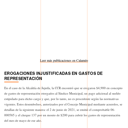
Leer más publicaciones en Calaméo
EROGACIONES INJUSTIFICADAS EN GASTOS DE
REPRESENTACIÓN
En el caso de la Alcaldía de Jujutla, la CCR encontró que se erogaron $4,900 en concepto
de gastos de representación otorgados al Síndico Municipal, un pago adicional al sueldo
estipulado para dicho cargo y que, por lo tanto, no es procedente según las normativas
vigentes. Estos desembolsos, autorizados por el Concejo Municipal mediante acuerdos, se
detallan de la siguiente manera: el 2 de junio de 2021, se emitió el comprobable 06-
000585 y el cheque 137 por un monto de $200 para cubrir los gastos de representación
del mes de mayo de ese año.