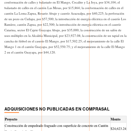
conformación de calles y balastado en El Mango, Cocalito y La Joya, por $34,104; el
balastado de calles en el cantón Las Mesas, por $15,864; la conformación de calles en el
cantón La Loma Zapua, Rosario Abajo y caserío Azacualpa, por $40,225; la perforación
de un pozo en Cuilapa, por $57,500; la introducción de energía eléctrica en el caserío Los
Ramírez, cantón Zapua, por $22,500; la introducción de energía eléctrica en el caserío
Catarina, sector El Cajete Guayapa Abajo, por $35,000; la construcción de un salón de
usos múltiples en la Alcaldía Municipal, por $23,927.08; la construcción de un tapial en la
cancha de fútbol en el caserío El Mango, por $17,502.25; el mejoramiento de la calle El
Mango 1 en el cantón Guayapa, por $52,550.75; y el mejoramiento de la calle El Mango
2 en el cantón Guayapa, por $44,120.
ADQUISICIONES NO PUBLICADAS EN COMPRASAL
Proyecto
Monto
Construcción de empedrado fraguado con superficie de concreto en Cantón
$24,623.24