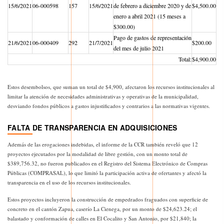
15/6/2021
06-000598
157
15/6/2021
de febrero a diciembre 2020 y de
$4,500.00
enero a abril 2021 (15 meses a
$300.00)
Pago de gastos de representación
21/6/2021
06-000409
292
21/7/2021
$200.00
del mes de julio 2021
Total:
$4,900.00
Estos desembolsos, que suman un total de $4,900, afectaron los recursos institucionales al
limitar la atención de necesidades administrativas y operativas de la municipalidad,
desviando fondos públicos a gastos injustificados y contrarios a las normativas vigentes.
FALTA DE TRANSPARENCIA EN ADQUISICIONES
Además de las erogaciones indebidas, el informe de la CCR también reveló que 12
proyectos ejecutados por la modalidad de libre gestión, con un monto total de
$389,756.32, no fueron publicados en el Registro del Sistema Electrónico de Compras
Públicas (COMPRASAL), lo que limitó la participación activa de ofertantes y afectó la
transparencia en el uso de los recursos institucionales.
Estos proyectos incluyeron la construcción de empedrados fraguados con superficie de
concreto en el cantón Zapua, caserío La Cienega, por un monto de $24,623.24; el
balastado y conformación de calles en El Cocalito y San Antonio, por $21,840; la