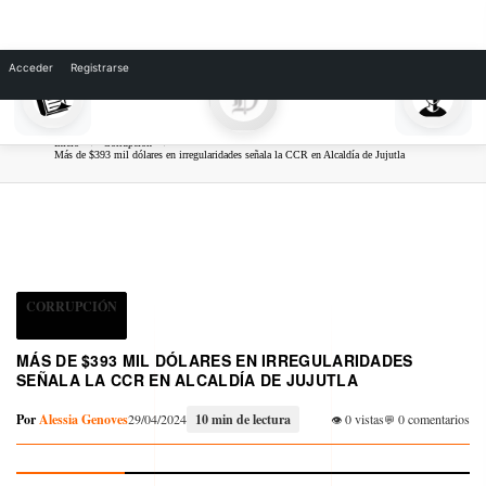
Skip
to
Acceder
Registrarse
content
Inicio
Corrupción
Más de $393 mil dólares en irregularidades señala la CCR en Alcaldía de Jujutla
CORRUPCIÓN
MÁS DE $393 MIL DÓLARES EN IRREGULARIDADES
SEÑALA LA CCR EN ALCALDÍA DE JUJUTLA
Por
Alessia Genoves
29/04/2024
10 min de lectura
0 vistas
0 comentarios