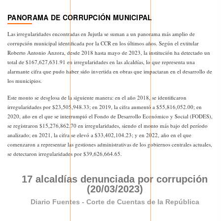
PANORAMA DE CORRUPCIÓN MUNICIPAL
Las irregularidades encontradas en Jujutla se suman a un panorama más amplio de
corrupción municipal identificada por la CCR en los últimos años. Según el extitular
Roberto Antonio Anzora, desde 2018 hasta mayo de 2023, la institución ha detectado un
total de $167,627,631.91 en irregularidades en las alcaldías, lo que representa una
alarmante cifra que pudo haber sido invertida en obras que impactaran en el desarrollo de
los municipios.
Este monto se desglosa de la siguiente manera: en el año 2018, se identificaron
irregularidades por $23,505,948.33; en 2019, la cifra aumentó a $55,816,052.00; en
2020, año en el que se interrumpió el Fondo de Desarrollo Económico y Social (FODES),
se registraron $15,276,862.70 en irregularidades, siendo el monto más bajo del período
analizado; en 2021, la cifra se elevó a $33,402,104.23; y en 2022, año en el que
comenzaron a representar las gestiones administrativas de los gobiernos centrales actuales,
se detectaron irregularidades por $39,626,664.65.