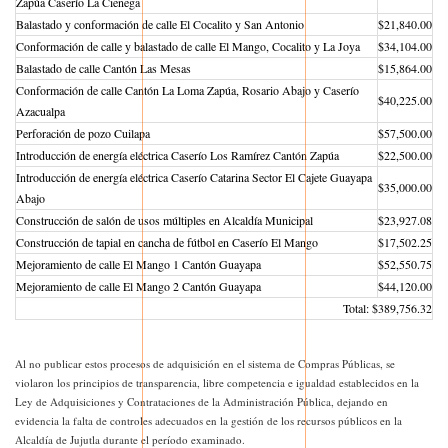
Zapúa Caserío La Cienega
Balastado y conformación de calle El Cocalito y San Antonio
$21,840.00
Conformación de calle y balastado de calle El Mango, Cocalito y La Joya
$34,104.00
Balastado de calle Cantón Las Mesas
$15,864.00
Conformación de calle Cantón La Loma Zapúa, Rosario Abajo y Caserío
$40,225.00
Azacualpa
Perforación de pozo Cuilapa
$57,500.00
Introducción de energía eléctrica Caserío Los Ramírez Cantón Zapúa
$22,500.00
Introducción de energía eléctrica Caserío Catarina Sector El Cajete Guayapa
$35,000.00
Abajo
Construcción de salón de usos múltiples en Alcaldía Municipal
$23,927.08
Construcción de tapial en cancha de fútbol en Caserío El Mango
$17,502.25
Mejoramiento de calle El Mango 1 Cantón Guayapa
$52,550.75
Mejoramiento de calle El Mango 2 Cantón Guayapa
$44,120.00
Total: $389,756.32
Al no publicar estos procesos de adquisición en el sistema de Compras Públicas, se
violaron los principios de transparencia, libre competencia e igualdad establecidos en la
Ley de Adquisiciones y Contrataciones de la Administración Pública, dejando en
evidencia la falta de controles adecuados en la gestión de los recursos públicos en la
Alcaldía de Jujutla durante el período examinado.