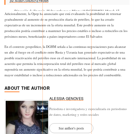
pic.twitter.com/tsl5g3Wjm6
— Dirección de Energía, Hidrocarburos y Minas (@DGEHMSV)
March 17,
Adicionalmente, la Opep ha anunciado que está evaluando la posibilidad de retornar
2025
gradualmente al aumento de su producción diaria de petróleo, lo que ha creado
expectativas de un incremento en la oferta mundial. Este posible aumento en la
producción podría contribuir a mantener los precios estables o incluso a reducirlos en los
próximos meses, beneficiando a países importadores como El Salvador.
En el contexto geopolítico, la DGHM señala a las continuas negociaciones para alcanzar
un alto al fuego en el conflicto entre Rusia y Ucrania han generado expectativas de una
posible reactivación del petróleo ruso en el mercado internacional. La posibilidad de un
acuerdo que permita la reincorporación total del petróleo ruso al mercado global
supondría un aumento significativo en la oferta mundial, lo que podría contribuir a una
mayor estabilidad o incluso a reducciones adicionales en los precios del combustible.
ABOUT THE AUTHOR
ALESSIA GENOVES
Periodista e investigadora y especializada en periodismo
de datos, marketing y redes sociales
See author's posts