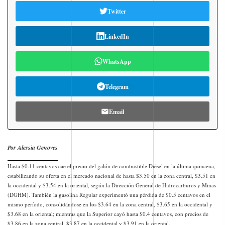
Twitter
LinkedIn
WhatsApp
Telegram
Email
Por Alessia Genoves
Hasta $0.11 centavos cae el precio del galón de combustible Diésel en la última quincena,
estabilizando su oferta en el mercado nacional de hasta $3.50 en la zona central, $3.51 en
la occidental y $3.54 en la oriental, según la Dirección General de Hidrocarburos y Minas
(DGHM). También la gasolina Regular experimentó una pérdida de $0.5 centavos en el
mismo período, consolidándose en los $3.64 en la zona central, $3.65 en la occidental y
$3.68 en la oriental; mientras que la Superior cayó hasta $0.4 centavos, con precios de
$3.86 en la zona central, $3.87 en la occidental y $3.91 en la oriental.