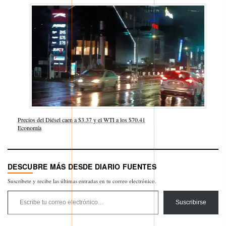
Precios del Diésel caen a $3.37 y el WTI a los $70.41
Respecto a
Economía
DESCUBRE MÁS DESDE DIARIO FUENTES
Suscríbete y recibe las últimas entradas en tu correo electrónico.
Escribe tu correo electrónico…
Suscribirse