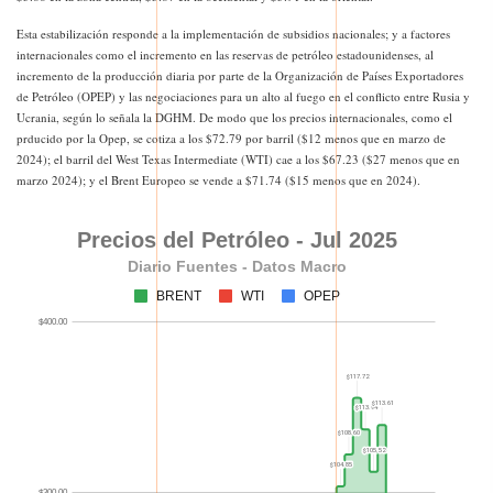
Esta estabilización responde a la implementación de subsidios nacionales; y a factores
internacionales como el incremento en las reservas de petróleo estadounidenses, al
incremento de la producción diaria por parte de la Organización de Países Exportadores
de Petróleo (OPEP) y las negociaciones para un alto al fuego en el conflicto entre Rusia y
Ucrania, según lo señala la DGHM. De modo que los precios internacionales, como el
prducido por la Opep, se cotiza a los $72.79 por barril ($12 menos que en marzo de
2024); el barril del West Texas Intermediate (WTI) cae a los $67.23 ($27 menos que en
marzo 2024); y el Brent Europeo se vende a $71.74 ($15 menos que en 2024).