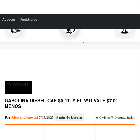
Skip
to
Acceder
Registrarse
content
Inicio
Economía
Gasolina Diésel cae $0.11, y el WTI vale $7.01 menos
ECONOMÍA
GASOLINA DIÉSEL CAE $0.11, Y EL WTI VALE $7.01
MENOS
Por
Alessia Genoves
17/03/2025
5 min de lectura
0 vistas
0 comentarios