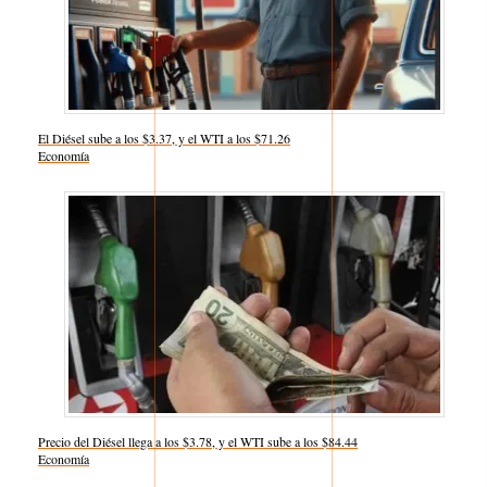
El Diésel sube a los $3.37, y el WTI a los $71.26
Respecto a
Economía
Precio del Diésel llega a los $3.78, y el WTI sube a los $84.44
Respecto a
Economía