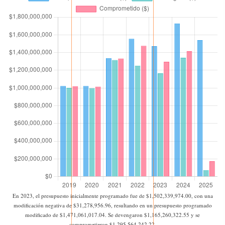
En 2023, el presupuesto inicialmente programado fue de $1,502,339,974.00, con una
modificación negativa de $31,278,956.96, resultando en un presupuesto programado
modificado de $1,471,061,017.04. Se devengaron $1,165,260,322.55 y se
comprometieron $1,295,564,242.22.