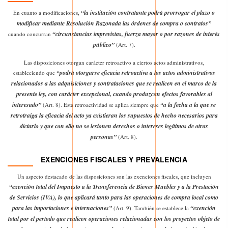
“la institución contratante podrá prorrogar el plazo o
En cuanto a modificaciones,
modificar mediante Resolución Razonada las órdenes de compra o contratos”
“circunstancias imprevistas, fuerza mayor o por razones de interés
cuando concurran
público”
(Art. 7).
Las disposiciones otorgan carácter retroactivo a ciertos actos administrativos,
“podrá otorgarse eficacia retroactiva a los actos administrativos
estableciendo que
relacionados a las adquisiciones y contrataciones que se realicen en el marco de la
presente ley, con carácter excepcional, cuando produzcan efectos favorables al
interesado”
“a la fecha a la que se
(Art. 8). Esta retroactividad se aplica siempre que
retrotraiga la eficacia del acto ya existieran los supuestos de hecho necesarios para
dictarlo y que con ello no se lesionen derechos o intereses legítimos de otras
personas”
(Art. 8).
EXENCIONES FISCALES Y PREVALENCIA
Un aspecto destacado de las disposiciones son las exenciones fiscales, que incluyen
“exención total del Impuesto a la Transferencia de Bienes Muebles y a la Prestación
de Servicios (IVA), lo que aplicará tanto para las operaciones de compra local como
para las importaciones e internaciones”
“exención
(Art. 9). También se establece la
total por el período que realicen operaciones relacionadas con los proyectos objeto de