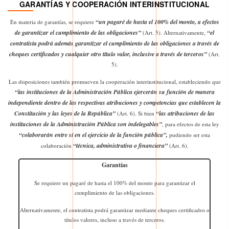
GARANTÍAS Y COOPERACIÓN INTERINSTITUCIONAL
“un pagaré de hasta el 100% del monto, a efectos
En materia de garantías, se requiere
de garantizar el cumplimiento de las obligaciones”
“el
(Art. 5). Alternativamente,
contratista podrá además garantizar el cumplimiento de las obligaciones a través de
cheques certificados y cualquier otro título valor, inclusive a través de terceros”
(Art.
5).
Las disposiciones también promueven la cooperación interinstitucional, estableciendo que
“las instituciones de la Administración Pública ejercerán su función de manera
independiente dentro de las respectivas atribuciones y competencias que establecen la
Constitución y las leyes de la República”
“las atribuciones de las
(Art. 6). Si bien
instituciones de la Administración Pública son indelegables”
, para efectos de esta ley
“colaborarán entre sí en el ejercicio de la función pública”,
pudiendo ser esta
“técnica, administrativa o financiera”
colaboración
(Art. 6).
Garantías
Se requiere un pagaré de hasta el 100% del monto para garantizar el
cumplimiento de las obligaciones.
Alternativamente, el contratista podrá garantizar mediante cheques certificados o
títulos valores, incluso a través de terceros.