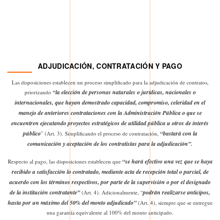
ADJUDICACIÓN, CONTRATACIÓN Y PAGO
Las disposiciones establecen un proceso simplificado para la adjudicación de contratos,
“la elección de personas naturales o jurídicas, nacionales o
priorizando
internacionales, que hayan demostrado capacidad, compromiso, celeridad en el
manejo de anteriores contrataciones con la Administración Pública o que se
encuentren ejecutando proyectos estratégicos de utilidad pública u otros de interés
público
“bastará con la
” (Art. 3). Simplificando el proceso de contratación,
comunicación y aceptación de los contratistas para la adjudicación”.
“se hará efectivo una vez que se haya
Respecto al pago, las disposiciones establecen que
recibido a satisfacción lo contratado, mediante acta de recepción total o parcial, de
acuerdo con los términos respectivos, por parte de la supervisión o por el designado
de la institución contratante”
podrán realizarse anticipos,
(Art. 4). Adicionalmente, “
hasta por un máximo del 50% del monto adjudicado”
(Art. 4), siempre que se entregue
una garantía equivalente al 100% del monto anticipado.