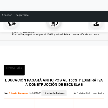
Skip
Acceder
Registrarse
to
content
Inicio
Economía
Educación pagará anticipos al 100% y eximirá IVA a construcción de escuelas
ECONOMÍA
EDUCACIÓN PAGARÁ ANTICIPOS AL 100% Y EXIMIRÁ IVA
A CONSTRUCCIÓN DE ESCUELAS
Por
Alessia Genoves
14/03/2025
14 min de lectura
0 vistas
0 comentarios