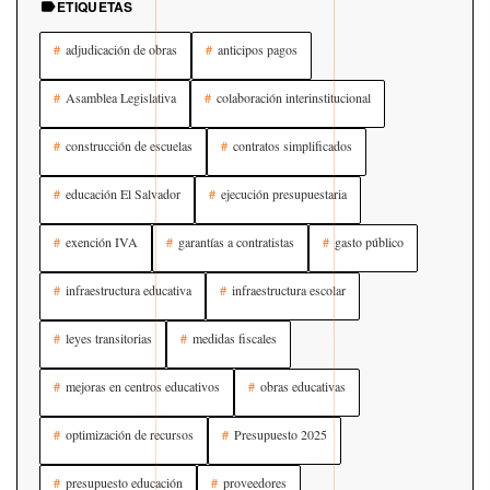
ETIQUETAS
adjudicación de obras
anticipos pagos
Asamblea Legislativa
colaboración interinstitucional
construcción de escuelas
contratos simplificados
educación El Salvador
ejecución presupuestaria
exención IVA
garantías a contratistas
gasto público
infraestructura educativa
infraestructura escolar
leyes transitorias
medidas fiscales
mejoras en centros educativos
obras educativas
optimización de recursos
Presupuesto 2025
presupuesto educación
proveedores