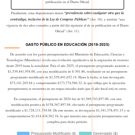
publicación en el Diario Oficial.
“prevalencia sobre cualquier otra que la
Finalmente, estas disposiciones tienen
contradiga, inclusive de la Ley de Compras Públicas”
(Art. 10), y tendrán “una
vigencia de dos años contados a partir del día siguiente al de su publicación en el Diario
Oficial” (Art. 11).
GASTO PÚBLICO EN EDUCACIÓN (2019-2025)
De acuerdo con los gastos presupuestarios del Ministerio de Educación, Ciencias y
Tecnologías (Mineducty) revela una evolución significativa en la asignación de recursos
desde 2019 hasta la actualidad. Para el año 2025, el presupuesto programado asciende a
$1,539,441,954.00, con una modificación de $-301.86, resultando en un presupuesto
programado modificado de $1,539,441,652.14. Hasta la fecha, se han devengado
$73,141,265.64 y comprometido $173,774,566.32, lo que refleja que la ejecución
presupuestaria se encuentra en sus etapas iniciales dado que el año fiscal está en curso.
En comparación, el presupuesto de 2024 fue de $1,569,743,857.00, con una
modificación positiva de $158,367,897.04, elevando el presupuesto programado
modificado a $1,728,111,754.04. De este monto, se devengaron $1,341,378,451.15 y se
comprometieron $1,414,434,562.16, lo que muestra una ejecución presupuestaria casi
completa para dicho período.