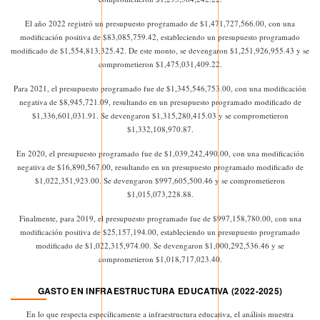
El año 2022 registró un presupuesto programado de $1,471,727,566.00, con una
modificación positiva de $83,085,759.42, estableciendo un presupuesto programado
modificado de $1,554,813,325.42. De este monto, se devengaron $1,251,926,955.43 y se
comprometieron $1,475,031,409.22.
Para 2021, el presupuesto programado fue de $1,345,546,753.00, con una modificación
negativa de $8,945,721.09, resultando en un presupuesto programado modificado de
$1,336,601,031.91. Se devengaron $1,315,280,415.03 y se comprometieron
$1,332,108,970.87.
En 2020, el presupuesto programado fue de $1,039,242,490.00, con una modificación
negativa de $16,890,567.00, resultando en un presupuesto programado modificado de
$1,022,351,923.00. Se devengaron $997,605,500.46 y se comprometieron
$1,015,073,228.88.
Finalmente, para 2019, el presupuesto programado fue de $997,158,780.00, con una
modificación positiva de $25,157,194.00, estableciendo un presupuesto programado
modificado de $1,022,315,974.00. Se devengaron $1,000,292,536.46 y se
comprometieron $1,018,717,023.40.
GASTO EN INFRAESTRUCTURA EDUCATIVA (2022-2025)
En lo que respecta específicamente a infraestructura educativa, el análisis muestra