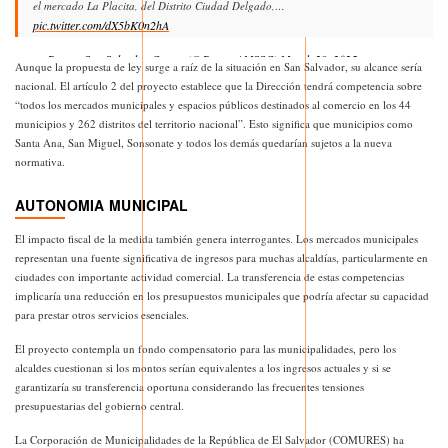
el mercado La Placita, del Distrito Ciudad Delgado,…
pic.twitter.com/dX5bK0n2hA
— Prensa San Salvador Centro (@PrensaAMSSC)
March 29, 2025
Aunque la propuesta de ley surge a raíz de la situación en San Salvador, su alcance sería
nacional. El artículo 2 del proyecto establece que la Dirección tendrá competencia sobre
“todos los mercados municipales y espacios públicos destinados al comercio en los 44
municipios y 262 distritos del territorio nacional”. Esto significa que municipios como
Santa Ana, San Miguel, Sonsonate y todos los demás quedarían sujetos a la nueva
normativa.
AUTONOMIA MUNICIPAL
El impacto fiscal de la medida también genera interrogantes. Los mercados municipales
representan una fuente significativa de ingresos para muchas alcaldías, particularmente en
ciudades con importante actividad comercial. La transferencia de estas competencias
implicaría una reducción en los presupuestos municipales que podría afectar su capacidad
para prestar otros servicios esenciales.
El proyecto contempla un fondo compensatorio para las municipalidades, pero los
alcaldes cuestionan si los montos serían equivalentes a los ingresos actuales y si se
garantizaría su transferencia oportuna considerando las frecuentes tensiones
presupuestarias del gobierno central.
La Corporación de Municipalidades de la República de El Salvador (COMURES) ha