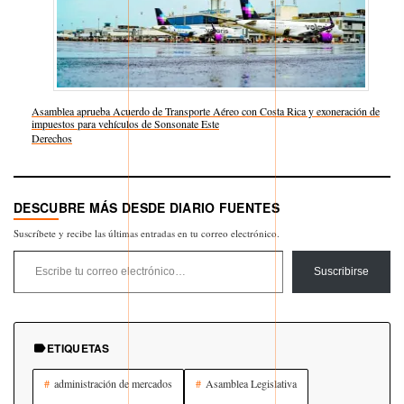
Asamblea aprueba Acuerdo de Transporte Aéreo con Costa Rica y exoneración de
impuestos para vehículos de Sonsonate Este
Respecto a
Derechos
DESCUBRE MÁS DESDE DIARIO FUENTES
Suscríbete y recibe las últimas entradas en tu correo electrónico.
Escribe tu correo electrónico…
Suscribirse
ETIQUETAS
administración de mercados
Asamblea Legislativa