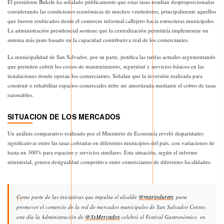
El presidente Bukele ha señalado públicamente que estas tasas resultan desproporcionadas
considerando las condiciones económicas de muchos vendedores, principalmente aquellos
que fueron reubicados desde el comercio informal callejero hacia estructuras municipales.
La administración presidencial sostiene que la centralización permitiría implementar un
sistema más justo basado en la capacidad contributiva real de los comerciantes.
La municipalidad de San Salvador, por su parte, justifica las tarifas actuales argumentando
que permiten cubrir los costos de mantenimiento, seguridad y servicios básicos en las
instalaciones donde operan los comerciantes. Señalan que la inversión realizada para
construir o rehabilitar espacios comerciales debe ser amortizada mediante el cobro de tasas
razonables.
SITUACION DE LOS MERCADOS
Un análisis comparativo realizado por el Ministerio de Economía reveló disparidades
significativas entre las tasas cobradas en diferentes municipios del país, con variaciones de
hasta un 300% para espacios y servicios similares. Esta situación, según el informe
ministerial, genera desigualdad competitiva entre comerciantes de diferentes localidades.
@marioduran
Como parte de las iniciativas que impulsa el alcalde
, para
promover el comercio de la red de mercados municipales de San Salvador Centro,
@SsMercados
este día la Administración de
celebró el Festival Gastronómico, en