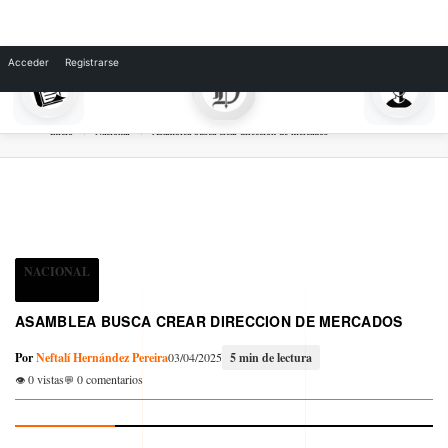
Skip
to
Acceder
Registrarse
content
Inicio
Nacional
Asamblea busca crear direccion de mercados
NACIONAL
ASAMBLEA BUSCA CREAR DIRECCION DE MERCADOS
Por
Neftalí Hernández Pereira
03/04/2025
5 min de lectura
0 vistas
0 comentarios