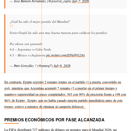
— José Ramón Fernández (@joserra_espn)
July 7, 2026
¿Cuál ha sido el mejor partido del Mundial?
Series Graph ha sido una muy buena manera para calificar los partidos
Por ahora van ganando
9.8 – Argentina vs Cabo Verde
pic.twitter.com/ZFkdVG2Jix
9.5 – México vs Inglaterra
— Pato González ? (@patog7)
July 6, 2026
En contraste, Egipto registró 2 remates totales en el partido (1 a puerta, convertido en
gol), mientras que Argentina acumuló 7 remates (3 a puerta) en el primer tiempo y
mantuvo superioridad en pases completados: 303 con 90% de precisión frente a 198 con
86% de Egipto . Egipto, que no había ganado ningún partido mundialista antes de este
torneo, estuvo a minutos de eliminar al campeón defensor .
PREMIOS ECONÓMICOS POR FASE ALCANZADA
La FIFA distribuirá 727 millones de dólares en premios para el Mundial 2026, un