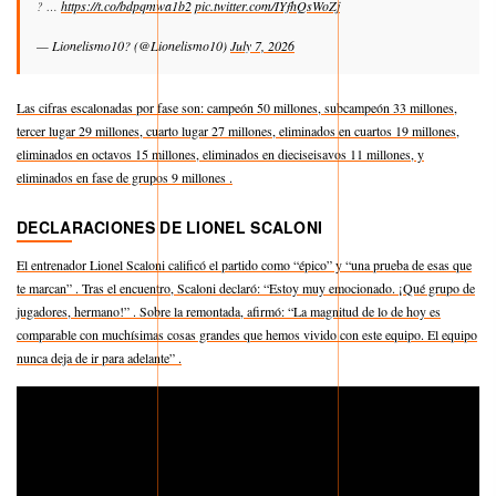
https://t.co/bdpqmwa1b2
pic.twitter.com/IYfhQsWoZj
? …
— Lionelismo10? (@Lionelismo10)
July 7, 2026
Las cifras escalonadas por fase son: campeón 50 millones, subcampeón 33 millones,
tercer lugar 29 millones, cuarto lugar 27 millones, eliminados en cuartos 19 millones,
eliminados en octavos 15 millones, eliminados en dieciseisavos 11 millones, y
eliminados en fase de grupos 9 millones .
DECLARACIONES DE LIONEL SCALONI
El entrenador Lionel Scaloni calificó el partido como “épico” y “una prueba de esas que
te marcan” . Tras el encuentro, Scaloni declaró: “Estoy muy emocionado. ¡Qué grupo de
jugadores, hermano!” . Sobre la remontada, afirmó: “La magnitud de lo de hoy es
comparable con muchísimas cosas grandes que hemos vivido con este equipo. El equipo
nunca deja de ir para adelante” .