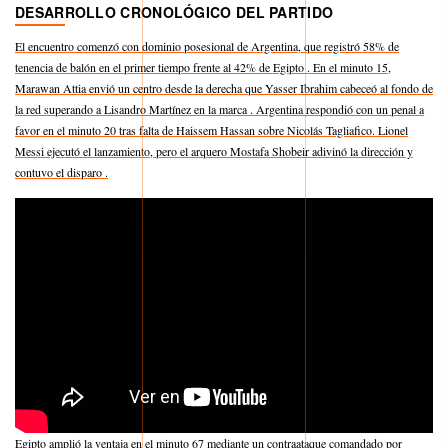
DESARROLLO CRONOLÓGICO DEL PARTIDO
El encuentro comenzó con dominio posesional de Argentina, que registró 58% de
tenencia de balón en el primer tiempo frente al 42% de Egipto . En el minuto 15,
Marawan Attia envió un centro desde la derecha que Yasser Ibrahim cabeceó al fondo de
la red superando a Lisandro Martínez en la marca . Argentina respondió con un penal a
favor en el minuto 20 tras falta de Haissem Hassan sobre Nicolás Tagliafico. Lionel
Messi ejecutó el lanzamiento, pero el arquero Mostafa Shobeir adivinó la dirección y
contuvo el disparo .
Egipto amplió la ventaja en el minuto 67 mediante un contraataque comandado por