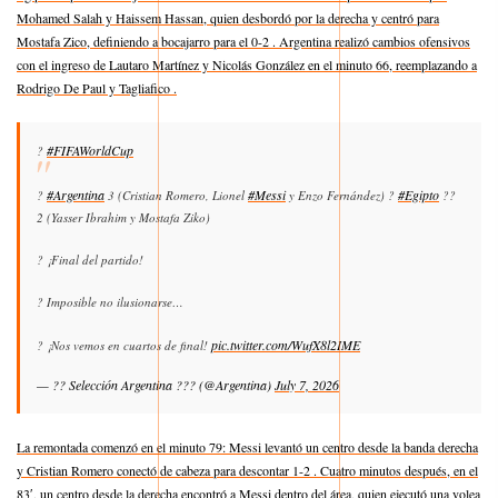
Mohamed Salah y Haissem Hassan, quien desbordó por la derecha y centró para
Mostafa Zico, definiendo a bocajarro para el 0-2 . Argentina realizó cambios ofensivos
con el ingreso de Lautaro Martínez y Nicolás González en el minuto 66, reemplazando a
Rodrigo De Paul y Tagliafico .
#FIFAWorldCup
?
#Argentina
#Messi
#Egipto
?
3 (Cristian Romero, Lionel
y Enzo Fernández) ?
??
2 (Yasser Ibrahim y Mostafa Ziko)
? ¡Final del partido!
? Imposible no ilusionarse…
pic.twitter.com/WufX8l2IME
? ¡Nos vemos en cuartos de final!
— ?? Selección Argentina ??? (@Argentina)
July 7, 2026
La remontada comenzó en el minuto 79: Messi levantó un centro desde la banda derecha
y Cristian Romero conectó de cabeza para descontar 1-2 . Cuatro minutos después, en el
83′, un centro desde la derecha encontró a Messi dentro del área, quien ejecutó una volea