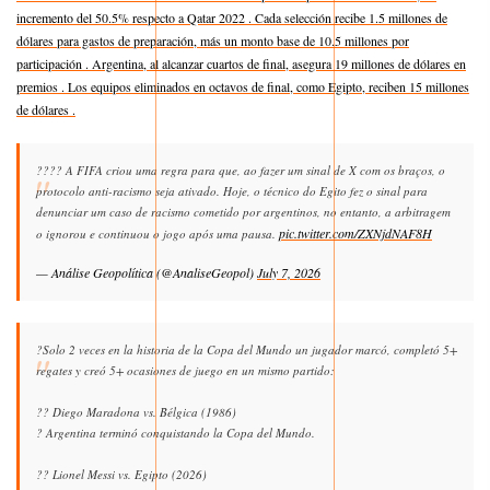
incremento del 50.5% respecto a Qatar 2022 . Cada selección recibe 1.5 millones de
dólares para gastos de preparación, más un monto base de 10.5 millones por
participación . Argentina, al alcanzar cuartos de final, asegura 19 millones de dólares en
premios . Los equipos eliminados en octavos de final, como Egipto, reciben 15 millones
de dólares .
???? A FIFA criou uma regra para que, ao fazer um sinal de X com os braços, o
protocolo anti-racismo seja ativado. Hoje, o técnico do Egito fez o sinal para
denunciar um caso de racismo cometido por argentinos, no entanto, a arbitragem
pic.twitter.com/ZXNjdNAF8H
o ignorou e continuou o jogo após uma pausa.
— Análise Geopolítica (@AnaliseGeopol)
July 7, 2026
?Solo 2 veces en la historia de la Copa del Mundo un jugador marcó, completó 5+
regates y creó 5+ ocasiones de juego en un mismo partido:
?? Diego Maradona vs. Bélgica (1986)
? Argentina terminó conquistando la Copa del Mundo.
?? Lionel Messi vs. Egipto (2026)