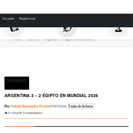
Skip
to
Acceder
Registrarse
content
Inicio
Deportes
Argentina 3 – 2 Egipto en Mundial 2026
DEPORTES
ARGENTINA 3 – 2 EGIPTO EN MUNDIAL 2026
Por
Neftalí Hernández Pereira
07/07/2026
5 min de lectura
0 vistas
0 comentarios