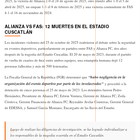
2025, la victoria de Alianza 2-0 el 24 de agosto de 2025, otro triunfo albo 1-0 el 5 de
abril de 2025, un empate 1-1 el 8 de febrero de 2025 y una victoria contundente de FAS
4-1 el 16 de noviembre de 2024.
ALIANZA VS FAS: 12 MUERTES EN EL ESTADIO
CUSCATLÁN
Los incidentes violentos del 25 de octubre de 2025 reabrieron el debate sobre la seguridad
en eventos deportivos, particularmente en partidos entre FAS y Alianza FC, dos años
después de la tragedia del Estadio Cuscatlán. El 20 de mayo de 2023, durante el partido
de vuelta de cuartos de final entre ambos equipos, una estampida humana dejó 12
personas fallecidas y más de 500 lesionadas.
“hubo negligencia en la
La Fiscalía General de la República (FGR) determinó que
organización del evento deportivo por parte de los involucrados”
y procedió a la
detención de cinco personas el 25 de mayo de 2023. Los detenidos fueron Pedro
Hernández, Presidente de Alianza FC; Edwin Ventura, Gerente de Alianza FC; Zoila
Córdova, Gerente Financiera de Alianza FC; Reynaldo Avelar Contreras, Gerente General
de EDESSA; y Samuel García Montano, Encargado de las llaves del Estadio.
Luego de realizar las diligencias de investigación, se ha logrado individualizar a
los responsables de la tragedia ocurrida en el Estadio Cuscatlán.