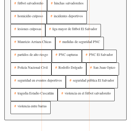
fútbol salvadoreño
hinchas salvadoreños
homicidio culposo
incidentes deportivos
lesiones culposas
liga mayor de fútbol El Salvador
Mauricio Arriaza Chicas
medidas de seguridad PNC
partidos de alto riesgo
PNC capturas
PNC El Salvador
Policía Nacional Civil
Rodolfo Delgado
San Juan Opico
seguridad en eventos deportivos
seguridad pública El Salvador
tragedia Estadio Cuscatlán
violencia en el fútbol salvadoreño
violencia entre barras