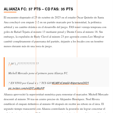
ALIANZA FC: 37 PTS – CD FAS: 35 PTS
El encuentro disputado el 25 de octubre de 2025 en el estadio Óscar Quiteño de Santa
Ana concluyó con empate 2-2 en un partido marcado por la intensidad, la polémica
arbitral y un cambio drástico en el desarrollo del juego. FAS tomó ventaja temprana con
goles de Rafael Tejada al minuto 13 mediante penal y Dustin Corea al minuto 18. Sin
embargo, la expulsión de Rudy Clavel al minuto 23 por agresión contra Leo Menjívar
cambió completamente el panorama del partido, dejando a los locales con un hombre
menos durante más de una hora de juego.
? 38' | ¡???????????! ??
Michell Mercado pone el primero para Alianza FC.
#LMFxCanal4
#Apertura2025
? EN VIVO por Canal 4 y ? TCS GO!
pic.twitter.com/wkDTzaMqNP
Alianza aprovechó la superioridad numérica para remontar el marcador. Michell Mercado
— Canal 4. (@Canal4TCS)
October 26, 2025
descontó al minuto 38 tras un centro preciso de Alejandro Henríquez. Noel Rivera
estableció el empate definitivo al minuto 44 después de recibir un rebote en el área. El
segundo tiempo transcurrió con Alianza controlando la posesión sin lograr concretar el