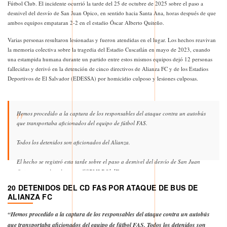
Fútbol Club. El incidente ocurrió la tarde del 25 de octubre de 2025 sobre el paso a
desnivel del desvío de San Juan Opico, en sentido hacia Santa Ana, horas después de que
ambos equipos empataran 2-2 en el estadio Óscar Alberto Quiteño.
Varias personas resultaron lesionadas y fueron atendidas en el lugar. Los hechos reavivan
la memoria colectiva sobre la tragedia del Estadio Cuscatlán en mayo de 2023, cuando
una estampida humana durante un partido entre estos mismos equipos dejó 12 personas
fallecidas y derivó en la detención de cinco directivos de Alianza FC y de los Estadios
Deportivos de El Salvador (EDESSA) por homicidio culposo y lesiones culposas.
Hemos procedido a la captura de los responsables del ataque contra un autobús
que transportaba aficionados del equipo de fútbol FAS.
Todos los detenidos son aficionados del Alianza.
El hecho se registró esta tarde sobre el paso a desnivel del desvío de San Juan
pic.twitter.com/08PMLBQbdF
Opico, en…
20 DETENIDOS DEL CD FAS POR ATAQUE DE BUS DE
— PNC El Salvador (@PNCSV)
October 26, 2025
ALIANZA FC
“
H
emos procedido a la captura de los responsables del ataque contra un autobús
que transportaba aficionados del equipo de fútbol FAS. Todos los detenidos son