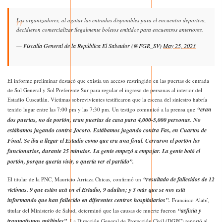
Los organizadores, al agotar las entradas disponibles para el encuentro deportivo,
decidieron comercializar ilegalmente boletos emitidos para encuentros anteriores.
— Fiscalía General de la República El Salvador (@FGR_SV)
May 25, 2023
El informe preliminar destacó que existía un acceso restringido en las puertas de entrada
de Sol General y Sol Preferente Sur para regular el ingreso de personas al interior del
Estadio Cuscatlán. Víctimas sobrevivientes testificaron que la escena del siniestro habría
“eran
tenido lugar entre las 7:00 pm y las 7:30 pm. Un testigo comunicó a la prensa que
dos puertas, no de portón, eran puertas de casa para 4,000-5,000 personas. No
estábamos jugando contra Jocoro. Estábamos jugando contra Fas, en Cuartos de
Final. Se iba a llegar el Estadio como que era una final. Cerraron el portón los
funcionarios, durante 25 minutos. La gente empezó a empujar. La gente botó el
portón, porque quería vivir, o quería ver el partido”.
“resultado de fallecidos de 12
El titular de la PNC, Mauricio Arriaza Chicas, confirmó un
víctimas. 9 que están acá en el Estadio, 9 adultos; y 3 más que se nos está
informando que han fallecido en diferentes centros hospitalarios”.
Francisco Alabí,
“asfixia y
titular del Ministerio de Salud, determinó que las causas de muerte fueron
traumatismos múltiples”
. La Dirección General de Protección Civil (DGPC) reportó al