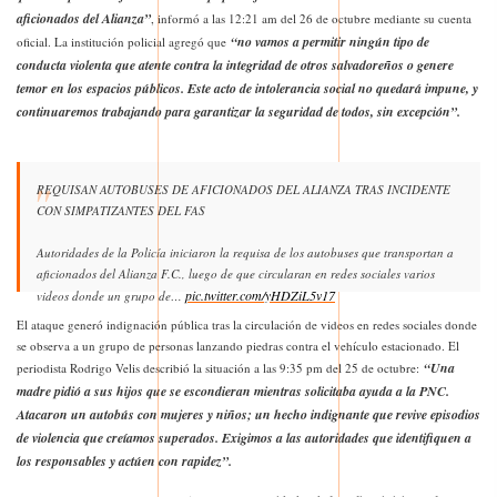
aficionados del Alianza”
, informó a las 12:21 am del 26 de octubre mediante su cuenta
“no vamos a permitir ningún tipo de
oficial. La institución policial agregó que
conducta violenta que atente contra la integridad de otros salvadoreños o genere
temor en los espacios públicos. Este acto de intolerancia social no quedará impune, y
continuaremos trabajando para garantizar la seguridad de todos, sin excepción”.
REQUISAN AUTOBUSES DE AFICIONADOS DEL ALIANZA TRAS INCIDENTE
CON SIMPATIZANTES DEL FAS
Autoridades de la Policía iniciaron la requisa de los autobuses que transportan a
aficionados del Alianza F.C., luego de que circularan en redes sociales varios
pic.twitter.com/yHDZiL5v17
videos donde un grupo de…
El ataque generó indignación pública tras la circulación de videos en redes sociales donde
— Alerta Noticias (@alertanoti)
October 26, 2025
se observa a un grupo de personas lanzando piedras contra el vehículo estacionado. El
“Una
periodista Rodrigo Velis describió la situación a las 9:35 pm del 25 de octubre:
madre pidió a sus hijos que se escondieran mientras solicitaba ayuda a la PNC.
Atacaron un autobús con mujeres y niños; un hecho indignante que revive episodios
de violencia que creíamos superados. Exigimos a las autoridades que identifiquen a
los responsables y actúen con rapidez”.