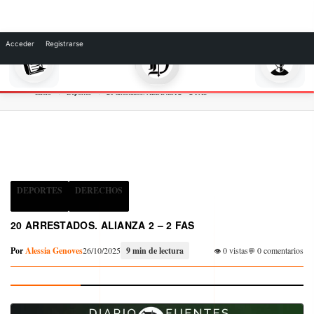
Skip
to
Acceder
Registrarse
content
Inicio
Deportes
20 arrestados. ALIANZA 2 – 2 FAS
DEPORTES
DERECHOS
20 ARRESTADOS. ALIANZA 2 – 2 FAS
Por
Alessia Genoves
26/10/2025
9 min de lectura
0 vistas
0 comentarios