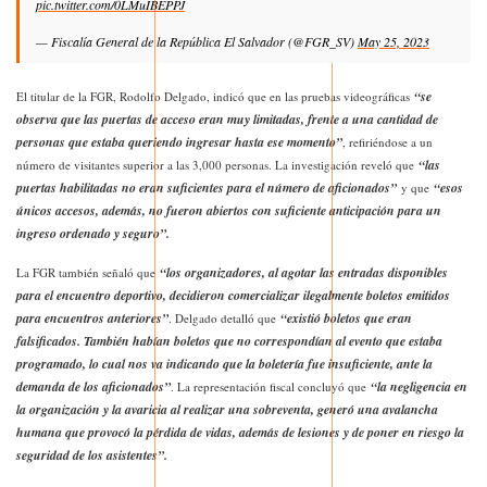
pic.twitter.com/0LMuIBEPPJ
— Fiscalía General de la República El Salvador (@FGR_SV)
May 25, 2023
“se
El titular de la FGR, Rodolfo Delgado, indicó que en las pruebas videográficas
observa que las puertas de acceso eran muy limitadas, frente a una cantidad de
personas que estaba queriendo ingresar hasta ese momento”
, refiriéndose a un
“las
número de visitantes superior a las 3,000 personas. La investigación reveló que
puertas habilitadas no eran suficientes para el número de aficionados”
“esos
y que
únicos accesos, además, no fueron abiertos con suficiente anticipación para un
ingreso ordenado y seguro”.
“los organizadores, al agotar las entradas disponibles
La FGR también señaló que
para el encuentro deportivo, decidieron comercializar ilegalmente boletos emitidos
para encuentros anteriores”
“existió boletos que eran
. Delgado detalló que
falsificados. También habían boletos que no correspondían al evento que estaba
programado, lo cual nos va indicando que la boletería fue insuficiente, ante la
demanda de los aficionados”
“la negligencia en
. La representación fiscal concluyó que
la organización y la avaricia al realizar una sobreventa, generó una avalancha
humana que provocó la pérdida de vidas, además de lesiones y de poner en riesgo la
seguridad de los asistentes”.