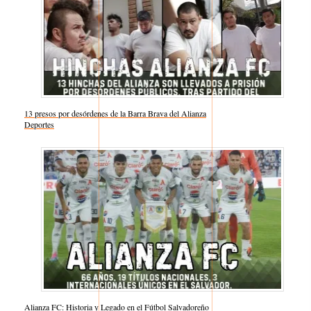
13 presos por desórdenes de la Barra Brava del Alianza
Respecto a
Deportes
Alianza FC: Historia y Legado en el Fútbol Salvadoreño