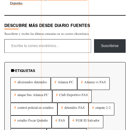
Respecto a
Deportes
DESCUBRE MÁS DESDE DIARIO FUENTES
Suscríbete y recibe las últimas entradas en tu correo electrónico.
Escribe tu correo electrónico…
Suscribirse
ETIQUETAS
aficionados detenidos
Alianza FC
Alianza vs FAS
ataque bus Alianza FC
Club Deportivo FAS
control policial en estadios
detenidos FAS
empate 2-2
estadio Óscar Quiteño
FAS
FGR El Salvador