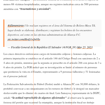
menos 88 víctimas hospitalizadas, aunque sus registros indicaban cerca de 500 personas
“traumatismos y ansiedad”.
atendidas con
#Allanamiento
I Se realizan registros en el área del Sistema de Boletos Maya Tik,
lugar donde se elaboran, distribuyen y registran los boletos de los encuentros
deportivos, así como en las oficinas administrativas de Alianza F.C.
pic.twitter.com/HoQ1vQnVlo
— Fiscalía General de la República El Salvador (@FGR_SV)
May 25, 2023
Los cinco directivos enfrentaron cargos de homicidio culposo y lesiones culposas. La
primera imputación se establece en el artículo 146 del Código Penal con sanciones de 2 a
4 años de prisión, mientras que la segunda se prescribe en el artículo 266 con penas de 3 a
6 años de prisión. La FGR indicó que su investigación se limitó al número de personas
que perdieron la vida en el Estadio, representando a 9 personas fallecidas y 51 lesionadas
en el proceso judicial.
La Federación Salvadoreña de Fútbol (Fesfut) multó a Alianza FC con 30,000 dólares, le
prohibió convocar a sus simpatizantes en los torneos de fútbol y le designó un marcador
desfavorable que lo eliminó de cuartos de final. Luis Samayoa, representante de la DGPC,
“la actitud reprochable de algunos aficionados”
señaló
al observarse la apertura
forzosa del portón que ocasionó la estampida, aunque la institución fiscal no dedujo