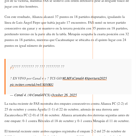
gol de la victoria, mientras FAS se sostuvo con orden defensivo pese al desgaste físico de
jugar con diez hombres.
Con este resultado, Alianza alcanzó 37 puntos en 18 partidos disputados, igualando la
línea de Luis Ángel Firpo que había jugado 17 encuentros. FAS sumó su tercer partido
consecutivo sin ganar y se mantuvo en la tercera posición con 35 puntos en 18 partidos,
perdiendo terreno en la parte alta de la tabla. Metapán ocupaba la cuarta posición con 32
puntos en 18 partidos, mientras que Cacahuatique se ubicaba en el quinto lugar con 24
puntos en igual número de partidos.
¡????? ??????? ?? ??? ???????! ??
#LMFxCanal4
#Apertura2025
? EN VIVO por Canal 4 y ? TCS GO!
pic.twitter.com/uk1mUKOIKG
— Canal 4. (@Canal4TCS)
October 26, 2025
La racha reciente de FAS mostraba dos empates consecutivos contra Alianza FC (2-2) el
25 de octubre y contra Águila (1-1) el 22 de octubre, además de una derrota ante
Zacatecoluca FC (2-0) el 18 de octubre. Alianza arrastraba dos derrotas seguidas antes de
este empate: 0-1 contra Hércules el 18 de octubre y 0-1 contra Metapán el 11 de octubre.
El historial reciente entre ambos equipos registraba el empate 2-2 del 25 de octubre de