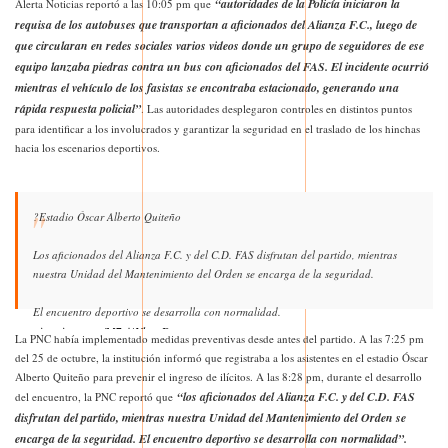
“autoridades de la Policía iniciaron la
Alerta Noticias reportó a las 10:05 pm que
requisa de los autobuses que transportan a aficionados del Alianza F.C., luego de
que circularan en redes sociales varios videos donde un grupo de seguidores de ese
equipo lanzaba piedras contra un bus con aficionados del FAS. El incidente ocurrió
mientras el vehículo de los fasistas se encontraba estacionado, generando una
rápida respuesta policial”
. Las autoridades desplegaron controles en distintos puntos
para identificar a los involucrados y garantizar la seguridad en el traslado de los hinchas
hacia los escenarios deportivos.
?Estadio Óscar Alberto Quiteño
Los aficionados del Alianza F.C. y del C.D. FAS disfrutan del partido, mientras
nuestra Unidad del Mantenimiento del Orden se encarga de la seguridad.
El encuentro deportivo se desarrolla con normalidad.
pic.twitter.com/M7ejAVbwyD
La PNC había implementado medidas preventivas desde antes del partido. A las 7:25 pm
del 25 de octubre, la institución informó que registraba a los asistentes en el estadio Óscar
— PNC El Salvador (@PNCSV)
October 26, 2025
Alberto Quiteño para prevenir el ingreso de ilícitos. A las 8:28 pm, durante el desarrollo
“los aficionados del Alianza F.C. y del C.D. FAS
del encuentro, la PNC reportó que
disfrutan del partido, mientras nuestra Unidad del Mantenimiento del Orden se
encarga de la seguridad. El encuentro deportivo se desarrolla con normalidad”.