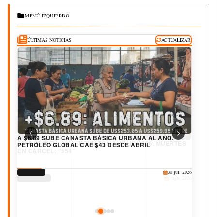
MENÚ IZQUIERDO
ÚLTIMAS NOTICIAS
ACTUALIZAR
A $6.89 SUBE CANASTA BÁSICA URBANA AL AÑO.
PETRÓLEO GLOBAL CAE $43 DESDE ABRIL
DERECHOS
30 jul. 2026
CORRUPCIÓN
CULTURA
JUDICIAL
DEPORTES
25 jul. 2026
20 jul. 2026
19 jul. 2026
3 ago. 2026