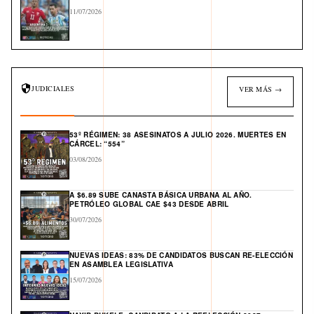
11/07/2026
JUDICIALES
VER MÁS →
53º RÉGIMEN: 38 ASESINATOS A JULIO 2026. MUERTES EN
CÁRCEL: “554”
03/08/2026
A $6.89 SUBE CANASTA BÁSICA URBANA AL AÑO.
PETRÓLEO GLOBAL CAE $43 DESDE ABRIL
30/07/2026
NUEVAS IDEAS: 83% DE CANDIDATOS BUSCAN RE-ELECCIÓN
EN ASAMBLEA LEGISLATIVA
15/07/2026