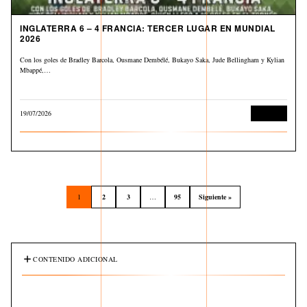
INGLATERRA 6 – 4 FRANCIA: TERCER LUGAR EN MUNDIAL
2026
Con los goles de Bradley Barcola, Ousmane Dembélé, Bukayo Saka, Jude Bellingham y Kylian
Mbappé,…
19/07/2026
Deportes
1
2
3
…
95
Siguiente »
CONTENIDO ADICIONAL