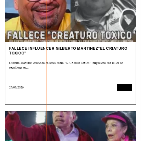
FALLECE INFLUENCER GILBERTO MARTINEZ”EL CRIATURO
TOXICO”
Gilberto Martínez, conocido en redes como "El Criaturo Tóxico", migueleño con miles de
seguidores en…
25/07/2026
Cultura