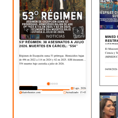
MINED
RESTRI
A $6.89 SUBE CANASTA BÁSICA
VESTIM
53º RÉGIMEN: 38 ASESINATOS A JULIO
URBANA AL AÑO. PETRÓLEO GLOBAL
CIVICA
El Minister
2026. MUERTES EN CÁRCEL: “554”
CAE $43 DESDE ABRIL
Ciencia y T
Canasta Básica Urbana sube de US$253.05 a US$259.95 entre
(MINEDUCYT
Régimen de Excepción suma 53 prórrogas. Homicidios bajan
junio de 2025 y 2026, $6.89 más. Y la Rural sube de
el Memorán
de 496 en 2022 a 114 en 2024 y 82 en 2025. SJH documenta
US$184.56 a US$189.56, $5.00 más. Pero petróleo
del…
554 muertes bajo custodia a julio de 2026.
internacional cae: Brent cayó -$43.12, WTI -$29.09 y OPEP
04/08/2026
-$30.01 pese a Guerra Irán vs EEUU.
DERECHOS
30 jul. 2026
CORRUPCIÓN
3 ago. 2026
CULTURA
JUDICIAL
DEPORTES
25 jul. 2026
20 jul. 2026
19 jul. 2026
diariofuentes.com
Actualizado: 15:45