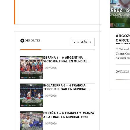
ARGOZ:
CARCE
DEPORTES
VER MÁS →
FRAUD
INMOBI
El Tribunal 
Crimen Org
ESPAÑA 1 – 0 ARGENTINA
Salvador co
VICTORIA FINAL EN MUNDIAL
julio…
2026
19/07/2026
20/07/2026
INGLATERRA 6 – 4 FRANCIA:
TERCER LUGAR EN MUNDIAL
2026
19/07/2026
ESPAÑA 2 – 0 FRANCIA Y AVANZA
A LA FINAL EN MUNDIAL 2026
14/07/2026