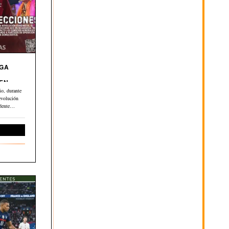
EGA
 EN
o, durante
evolución
dente
ernacional