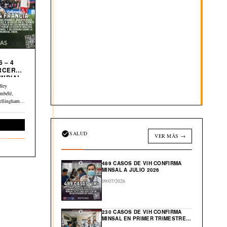
 – 4
UNDIAL
dley
mbélé,
ellingham y
Deportes
SALUD
VER MÁS →
489 CASOS DE VIH CONFIRMA
MINSAL A JULIO 2026
09/07/2026
230 CASOS DE VIH CONFIRMA
MINSAL EN PRIMER TRIMESTRE
DE 2026