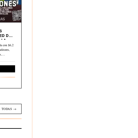
S
ED DE
 LA
a con $6,2
ditores,
os,…
Economía
 TODAS →