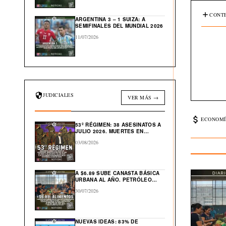
CONTE
ARGENTINA 3 – 1 SUIZA: A
SEMIFINALES DEL MUNDIAL 2026
11/07/2026
JUDICIALES
VER MÁS →
ECONOMÍ
53º RÉGIMEN: 38 ASESINATOS A
JULIO 2026. MUERTES EN
CÁRCEL: “554”
03/08/2026
A $6.89 SUBE CANASTA BÁSICA
URBANA AL AÑO. PETRÓLEO
GLOBAL CAE $43 DESDE ABRIL
30/07/2026
NUEVAS IDEAS: 83% DE