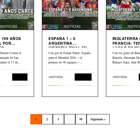
 199 AÑOS
ESPAÑA 1 – 0
INGLATERRA 6
L POR
ARGENTINA
FRANCIA: TERCER
ES
VICTORIA FINAL EN
LUGAR EN M
LIARIOS
MUNDIAL 2026
2026
Tercero Contra el
Con gol de Ferran Torres, España
Con los goles de Bra
anizado de San
gana el Mundial 2026 —el
Barcola, Ousmane De
ndenó el 17 de
primero de 48 equipos—…
Bukayo Saka, Jude B
Kylian Mbappé,…
Judicial
19/07/2026
Deportes
19/07/2026
1
2
3
…
95
Siguiente »