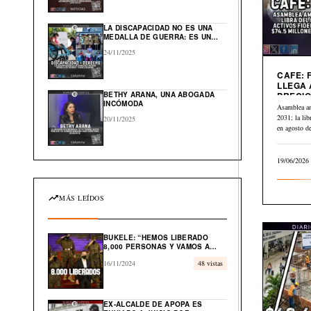
GLOBAL EN EL CARIBE
LA DISCAPACIDAD NO ES UNA
MEDALLA DE GUERRA: ES UN
DERECHO HUMANO
24/11/2025
CAFE: 
LLEGA 
BETHY ARANA, UNA ABOGADA
PRECIO
INCÓMODA
A $2.84
Asamblea a
2031; la li
20/11/2025
en agosto 
19/06/2026
MÁS LEÍDOS
BUKELE: “HEMOS LIBERADO
8,000 PERSONAS Y VAMOS A
LIBERAR EL 100% DE
16/11/2024
48 vistas
INOCENTES”
EX-ALCALDE DE APOPA ES