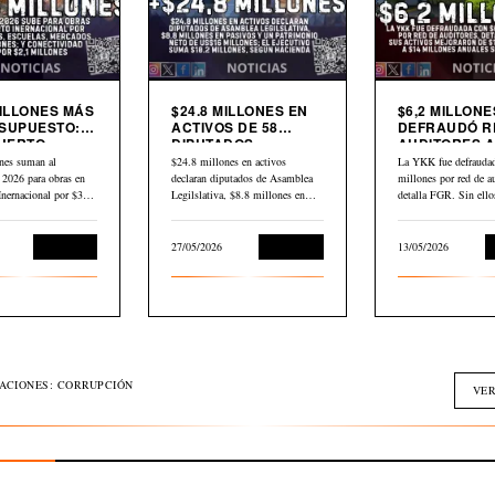
MILLONES MÁS
$24.8 MILLONES EN
$6,2 MILLONE
SUPUESTO:
ACTIVOS DE 58
DEFRAUDÓ R
UERTO
DIPUTADOS
AUDITORES A
CIONAL,
DECLARADOS EN
YKK
nes suman al
$24.8 millones en activos
La YKK fue defraudad
AS,
HACIENDA
 2026 para obras en
declaran diputados de Asamblea
millones por red de au
DOS Y
Inernacional por $30,2
Legilslativa, $8.8 millones en
detalla FGR. Sin ell
IVIDAD
scuelas,…
pasivos y un…
L
Economía
27/05/2026
Economía
13/05/2026
GACIONES: CORRUPCIÓN
VER