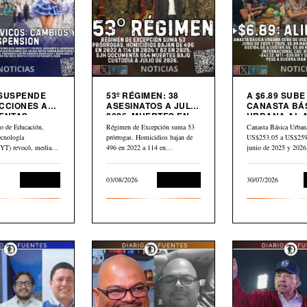
 SUSPENDE
53º RÉGIMEN: 38
A $6.89 SUBE
CCIONES A
ASESINATOS A JULIO
CANASTA BÁ
ENTAS
2026. MUERTES EN
URBANA AL 
S
CÁRCEL: “554”
PETRÓLEO G
io de Educación,
Régimen de Excepción suma 53
Canasta Básica Urban
CAE $43 DES
ecnología
prórrogas. Homicidios bajan de
US$253.05 a US$259.
ABRIL
) revocó, mediante
496 en 2022 a 114 en…
junio de 2025 y 202
dum N.° 10-2026
Educación
03/08/2026
Corrupción
30/07/2026