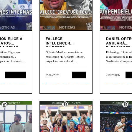
IÓN ELIGE A
FALLECE
DANIEL ORT
DATOS
INFLUENCER
ANULARÀ
A NUEVAS
GILBERTO
ELECCIONES
MARTINEZ”EL
NICARAGUA
íticos Eligen sus
Gilberto Martínez, conocido en
El domingo 19 de juli
CRIATURO TOXICO”
municipales, y
redes como "El Criaturo Tóxico",
el aniversario de la R
 para las elecciones
migueleño con miles de
Sandinista, el copresi
uyendo dos formulas…
seguidores en…
Daniel…
Sin categoría
25/07/2026
Cultura
21/07/2026
Int