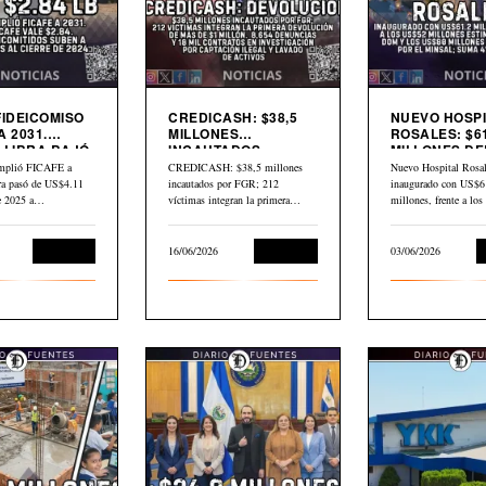
FIDEICOMISO
CREDICASH: $38,5
NUEVO HOSPI
A 2031.
MILLONES
ROSALES: $61
 LIBRA BAJÓ
INCAUTADOS.
MILLONES DE
INICIAN DEVOLUCIÓN
$80 MILLONE
mplió FICAFE a
CREDICASH: $38,5 millones
Nuevo Hospital Rosal
BID
bra pasó de US$4.11
incautados por FGR; 212
inaugurado con US$6
de 2025 a…
víctimas integran la primera
millones, frente a lo
devolución de más de…
millones estimados p
Economía
16/06/2026
Economía
03/06/2026