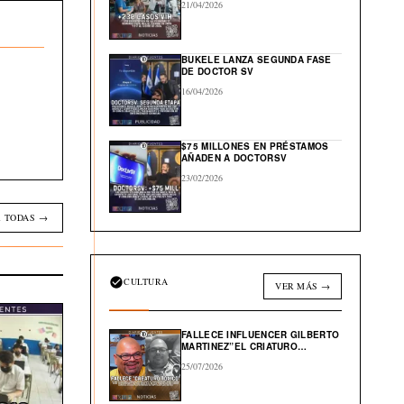
21/04/2026
BUKELE LANZA SEGUNDA FASE
DE DOCTOR SV
16/04/2026
$75 MILLONES EN PRÉSTAMOS
AÑADEN A DOCTORSV
23/02/2026
 TODAS →
CULTURA
VER MÁS →
FALLECE INFLUENCER GILBERTO
MARTINEZ”EL CRIATURO
TOXICO”
25/07/2026