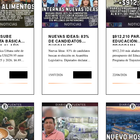
9 SUBE
NUEVAS IDEAS: 83%
$912,210 PAR
TA BÁSICA
DE CANDIDATOS
EDUCACIÓN:
 AL AÑO.
BUSCAN RE-
PROGRAMA
LEO GLOBAL
ELECCIÓN EN
TRAYECTORI
ica Urbana sube de
Nuevas Ideas: 83% de candidatos
$912,210 más añaden 
3 DESDE
ASAMBLEA
EDUCATIVAS
a US$259.95 entre
buscan re-elección en Asamblea
presupuesto del Educa
LEGISLATIVA
COMPLEJAS
025 y 2026, $6.89…
Legislativa. Diputados declararon
Programa de Trayecto
$16 millones en…
Educativas Completa
Economía
15/07/2026
Economía
22/06/2026