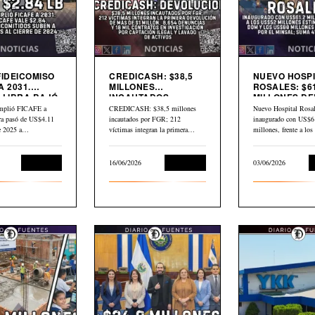
FIDEICOMISO
CREDICASH: $38,5
NUEVO HOSPI
A 2031.
MILLONES
ROSALES: $61
 LIBRA BAJÓ
INCAUTADOS.
MILLONES DE
INICIAN DEVOLUCIÓN
$80 MILLONE
mplió FICAFE a
CREDICASH: $38,5 millones
Nuevo Hospital Rosal
BID
bra pasó de US$4.11
incautados por FGR; 212
inaugurado con US$6
de 2025 a…
víctimas integran la primera
millones, frente a lo
devolución de más de…
millones estimados p
Economía
16/06/2026
Economía
03/06/2026