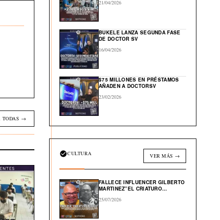
21/04/2026
BUKELE LANZA SEGUNDA FASE
DE DOCTOR SV
16/04/2026
$75 MILLONES EN PRÉSTAMOS
AÑADEN A DOCTORSV
23/02/2026
 TODAS →
CULTURA
VER MÁS →
FALLECE INFLUENCER GILBERTO
MARTINEZ”EL CRIATURO
TOXICO”
25/07/2026