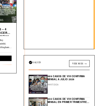
 – 4
UNDIAL
dley
mbélé,
ellingham y
Deportes
SALUD
VER MÁS →
489 CASOS DE VIH CONFIRMA
MINSAL A JULIO 2026
09/07/2026
230 CASOS DE VIH CONFIRMA
MINSAL EN PRIMER TRIMESTRE
DE 2026