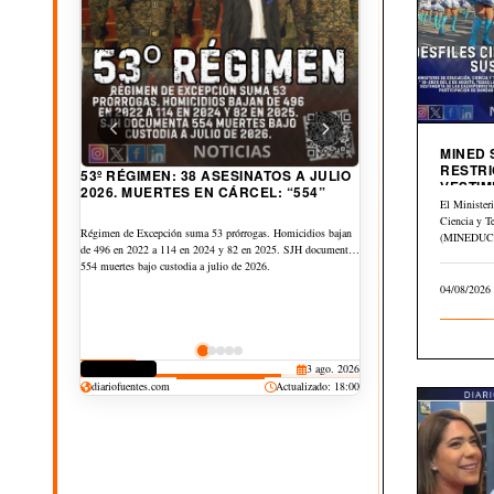
MINED
RESTRI
A $6.89 SUBE CANASTA BÁSICA
VESTIM
53º RÉGIMEN: 38 ASESINATOS A JULIO
URBANA AL AÑO. PETRÓLEO GLOBAL
CIVICA
2026. MUERTES EN CÁRCEL: “554”
El Minister
CAE $43 DESDE ABRIL
Ciencia y T
Canasta Básica Urbana sube de US$253.05 a US$259.95 entre
(MINEDUCYT
Régimen de Excepción suma 53 prórrogas. Homicidios bajan
junio de 2025 y 2026, $6.89 más. Y la Rural sube de
el Memorán
de 496 en 2022 a 114 en 2024 y 82 en 2025. SJH documenta
US$184.56 a US$189.56, $5.00 más. Pero petróleo
del…
554 muertes bajo custodia a julio de 2026.
internacional cae: Brent cayó -$43.12, WTI -$29.09 y OPEP
04/08/2026
-$30.01 pese a Guerra Irán vs EEUU.
DERECHOS
30 jul. 2026
CORRUPCIÓN
3 ago. 2026
CULTURA
JUDICIAL
DEPORTES
25 jul. 2026
20 jul. 2026
19 jul. 2026
diariofuentes.com
Actualizado: 18:00