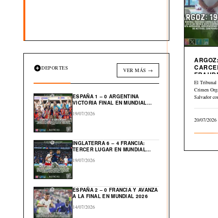
ARGOZ:
CARCE
DEPORTES
VER MÁS →
FRAUD
INMOBI
El Tribunal 
Crimen Org
ESPAÑA 1 – 0 ARGENTINA
Salvador co
VICTORIA FINAL EN MUNDIAL
julio…
2026
19/07/2026
20/07/2026
INGLATERRA 6 – 4 FRANCIA:
TERCER LUGAR EN MUNDIAL
2026
19/07/2026
ESPAÑA 2 – 0 FRANCIA Y AVANZA
A LA FINAL EN MUNDIAL 2026
14/07/2026