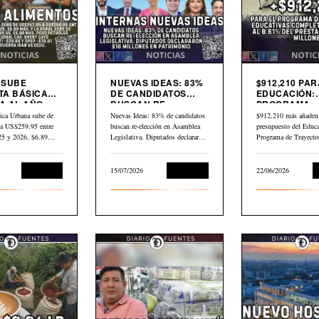
9 SUBE
NUEVAS IDEAS: 83%
$912,210 PAR
TA BÁSICA
DE CANDIDATOS
EDUCACIÓN:
 AL AÑO.
BUSCAN RE-
PROGRAMA
LEO GLOBAL
ELECCIÓN EN
TRAYECTORI
ica Urbana sube de
Nuevas Ideas: 83% de candidatos
$912,210 más añaden 
3 DESDE
ASAMBLEA
EDUCATIVAS
a US$259.95 entre
buscan re-elección en Asamblea
presupuesto del Educa
LEGISLATIVA
COMPLEJAS
025 y 2026, $6.89…
Legislativa. Diputados declararon
Programa de Trayecto
$16 millones en…
Educativas Completa
Economía
15/07/2026
Economía
22/06/2026