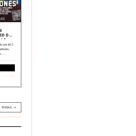
S
ED DE
 LA
a con $6,2
ditores,
os,…
Economía
 TODAS →