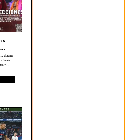
EGA
 EN
o, durante
evolución
dente
ernacional