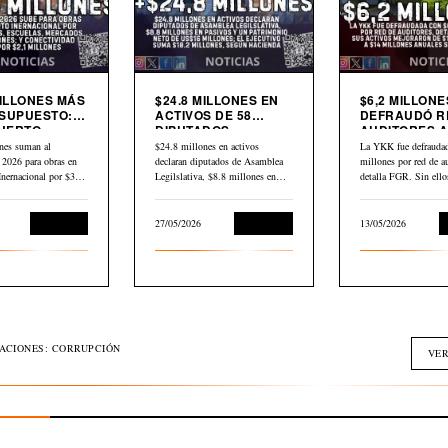
MILLONES MÁS
$24.8 MILLONES EN
$6,2 MILLONE
SUPUESTO:
ACTIVOS DE 58
DEFRAUDÓ R
UERTO
DIPUTADOS
AUDITORES A
CIONAL,
DECLARADOS EN
YKK
nes suman al
$24.8 millones en activos
La YKK fue defraudad
AS,
HACIENDA
 2026 para obras en
declaran diputados de Asamblea
millones por red de au
DOS Y
Inernacional por $30,2
Legilslativa, $8.8 millones en
detalla FGR. Sin ell
IVIDAD
scuelas,…
pasivos y un…
L
Economía
27/05/2026
Economía
13/05/2026
GACIONES: CORRUPCIÓN
VER