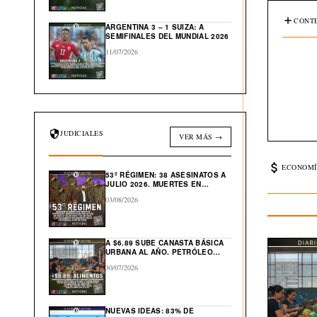
CONTE
ARGENTINA 3 – 1 SUIZA: A
SEMIFINALES DEL MUNDIAL 2026
11/07/2026
JUDICIALES
VER MÁS →
ECONOMÍ
53º RÉGIMEN: 38 ASESINATOS A
JULIO 2026. MUERTES EN
CÁRCEL: “554”
03/08/2026
A $6.89 SUBE CANASTA BÁSICA
URBANA AL AÑO. PETRÓLEO
GLOBAL CAE $43 DESDE ABRIL
30/07/2026
NUEVAS IDEAS: 83% DE