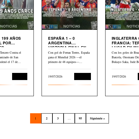
 199 AÑOS
ESPAÑA 1 – 0
INGLATERRA 6
L POR
ARGENTINA
FRANCIA: TERCER
ES
VICTORIA FINAL EN
LUGAR EN M
LIARIOS
MUNDIAL 2026
2026
Tercero Contra el
Con gol de Ferran Torres, España
Con los goles de Bra
anizado de San
gana el Mundial 2026 —el
Barcola, Ousmane De
ndenó el 17 de
primero de 48 equipos—…
Bukayo Saka, Jude B
Kylian Mbappé,…
Judicial
19/07/2026
Deportes
19/07/2026
1
2
3
…
95
Siguiente »