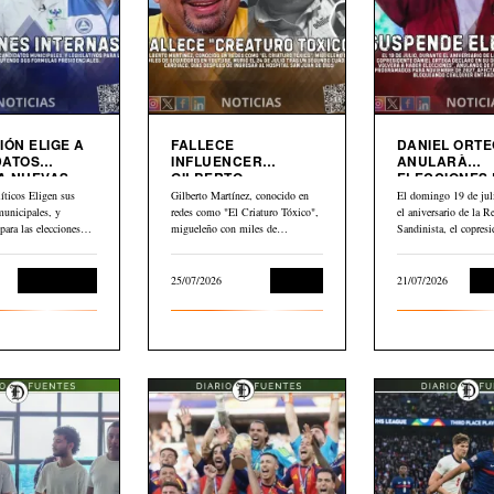
IÓN ELIGE A
FALLECE
DANIEL ORT
DATOS
INFLUENCER
ANULARÀ
A NUEVAS
GILBERTO
ELECCIONES
MARTINEZ”EL
NICARAGUA
íticos Eligen sus
Gilberto Martínez, conocido en
El domingo 19 de juli
CRIATURO TOXICO”
municipales, y
redes como "El Criaturo Tóxico",
el aniversario de la R
 para las elecciones
migueleño con miles de
Sandinista, el copresi
uyendo dos formulas…
seguidores en…
Daniel…
Sin categoría
25/07/2026
Cultura
21/07/2026
Int