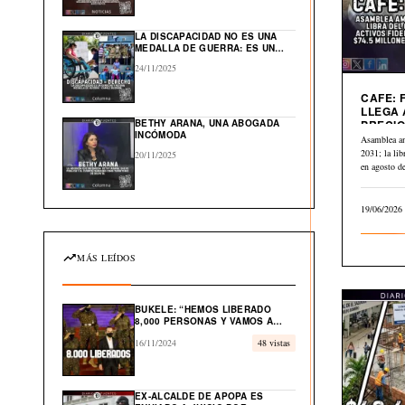
GLOBAL EN EL CARIBE
LA DISCAPACIDAD NO ES UNA
MEDALLA DE GUERRA: ES UN
DERECHO HUMANO
24/11/2025
CAFE: 
LLEGA 
BETHY ARANA, UNA ABOGADA
PRECIO
INCÓMODA
A $2.84
Asamblea a
2031; la li
20/11/2025
en agosto 
19/06/2026
MÁS LEÍDOS
BUKELE: “HEMOS LIBERADO
8,000 PERSONAS Y VAMOS A
LIBERAR EL 100% DE
16/11/2024
48 vistas
INOCENTES”
EX-ALCALDE DE APOPA ES