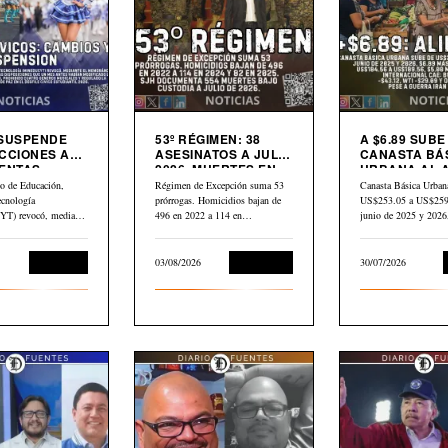
 SUSPENDE
53º RÉGIMEN: 38
A $6.89 SUBE
CCIONES A
ASESINATOS A JULIO
CANASTA BÁ
ENTAS
2026. MUERTES EN
URBANA AL 
S
CÁRCEL: “554”
PETRÓLEO G
io de Educación,
Régimen de Excepción suma 53
Canasta Básica Urban
CAE $43 DES
ecnología
prórrogas. Homicidios bajan de
US$253.05 a US$259.
ABRIL
) revocó, mediante
496 en 2022 a 114 en…
junio de 2025 y 202
dum N.° 10-2026
Educación
03/08/2026
Corrupción
30/07/2026