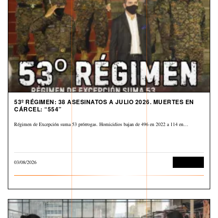
53º RÉGIMEN: 38 ASESINATOS A JULIO 2026. MUERTES EN
CÁRCEL: “554”
Régimen de Excepción suma 53 prórrogas. Homicidios bajan de 496 en 2022 a 114 en…
03/08/2026
Corrupción