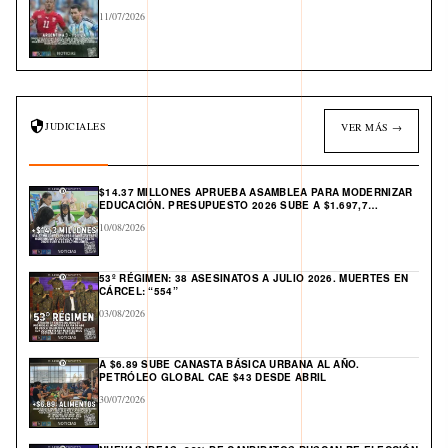
11/07/2026
JUDICIALES
VER MÁS →
$14.37 MILLONES APRUEBA ASAMBLEA PARA MODERNIZAR
EDUCACIÓN. PRESUPUESTO 2026 SUBE A $1.697,7
MILLONES
10/08/2026
53º RÉGIMEN: 38 ASESINATOS A JULIO 2026. MUERTES EN
CÁRCEL: “554”
03/08/2026
A $6.89 SUBE CANASTA BÁSICA URBANA AL AÑO.
PETRÓLEO GLOBAL CAE $43 DESDE ABRIL
30/07/2026