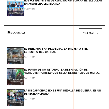
NUEVAS IDEAS: 83% DE CANDIDATOS BUSCAN RE-ELECCIÓN
EN ASAMBLEA LEGISLATIVA
15/07/2026
COLUMNAS
VER MÁS →
EL MERCADO SAN MIGUELITO, LA BRUJERÍA Y EL
ESPECTRO DEL CAPITAL
28/11/2025
EL PUNTO DE NO RETORNO: LA DESIGNACIÓN DE
“NARCOTERRORISTA” QUE SELLA EL DESPLIEGUE MILITAR
DE EE. UU. Y ABRE UN FRENTE GLOBAL EN EL CARIBE
26/11/2025
LA DISCAPACIDAD NO ES UNA MEDALLA DE GUERRA: ES UN
DERECHO HUMANO
24/11/2025