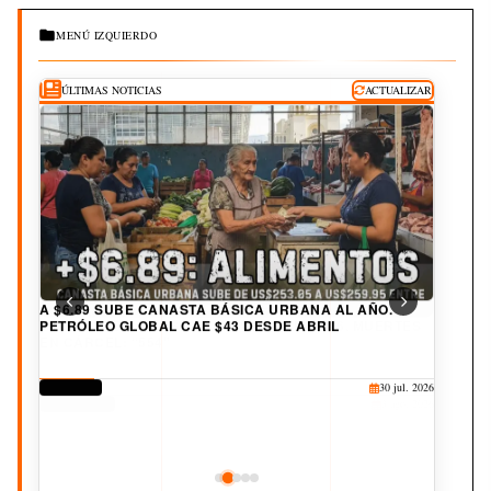
MENÚ IZQUIERDO
ÚLTIMAS NOTICIAS
ACTUALIZAR
A $6.89 SUBE CANASTA BÁSICA URBANA AL AÑO.
PETRÓLEO GLOBAL CAE $43 DESDE ABRIL
DERECHOS
30 jul. 2026
CORRUPCIÓN
CULTURA
JUDICIAL
DEPORTES
25 jul. 2026
20 jul. 2026
19 jul. 2026
3 ago. 2026