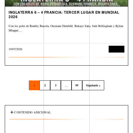
INGLATERRA 6 – 4 FRANCIA: TERCER LUGAR EN MUNDIAL
2026
Con los goles de Bradley Barcola, Ousmane Dembélé, Bukayo Saka, Jude Bellingham y Kylian
Mbappé,…
19/07/2026
Deportes
1
2
3
…
95
Siguiente »
CONTENIDO ADICIONAL