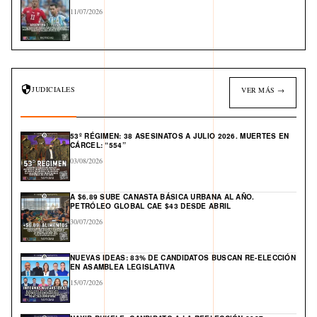
11/07/2026
JUDICIALES
VER MÁS →
53º RÉGIMEN: 38 ASESINATOS A JULIO 2026. MUERTES EN
CÁRCEL: “554”
03/08/2026
A $6.89 SUBE CANASTA BÁSICA URBANA AL AÑO.
PETRÓLEO GLOBAL CAE $43 DESDE ABRIL
30/07/2026
NUEVAS IDEAS: 83% DE CANDIDATOS BUSCAN RE-ELECCIÓN
EN ASAMBLEA LEGISLATIVA
15/07/2026