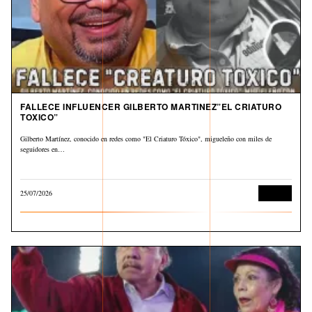
FALLECE INFLUENCER GILBERTO MARTINEZ”EL CRIATURO
TOXICO”
Gilberto Martínez, conocido en redes como "El Criaturo Tóxico", migueleño con miles de
seguidores en…
25/07/2026
Cultura