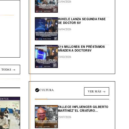
21/04/2026
BUKELE LANZA SEGUNDA FASE
DE DOCTOR SV
16/04/2026
$75 MILLONES EN PRÉSTAMOS
AÑADEN A DOCTORSV
23/02/2026
 TODAS →
CULTURA
VER MÁS →
FALLECE INFLUENCER GILBERTO
MARTINEZ”EL CRIATURO
TOXICO”
25/07/2026