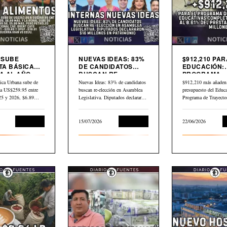
9 SUBE
NUEVAS IDEAS: 83%
$912,210 PAR
TA BÁSICA
DE CANDIDATOS
EDUCACIÓN:
 AL AÑO.
BUSCAN RE-
PROGRAMA
LEO GLOBAL
ELECCIÓN EN
TRAYECTORI
ica Urbana sube de
Nuevas Ideas: 83% de candidatos
$912,210 más añaden 
3 DESDE
ASAMBLEA
EDUCATIVAS
a US$259.95 entre
buscan re-elección en Asamblea
presupuesto del Educa
LEGISLATIVA
COMPLEJAS
025 y 2026, $6.89…
Legislativa. Diputados declararon
Programa de Trayecto
$16 millones en…
Educativas Completa
Economía
15/07/2026
Economía
22/06/2026