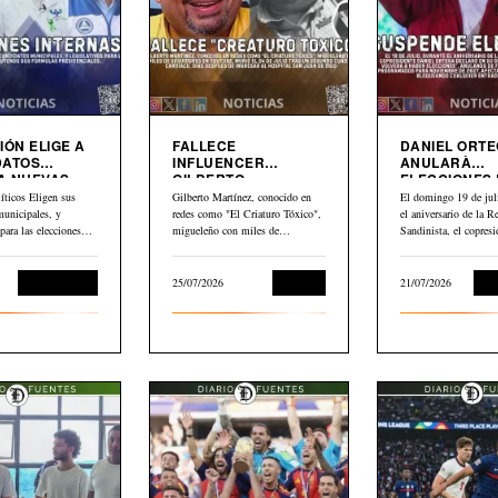
IÓN ELIGE A
FALLECE
DANIEL ORT
DATOS
INFLUENCER
ANULARÀ
A NUEVAS
GILBERTO
ELECCIONES
MARTINEZ”EL
NICARAGUA
íticos Eligen sus
Gilberto Martínez, conocido en
El domingo 19 de juli
CRIATURO TOXICO”
municipales, y
redes como "El Criaturo Tóxico",
el aniversario de la R
 para las elecciones
migueleño con miles de
Sandinista, el copresi
uyendo dos formulas…
seguidores en…
Daniel…
Sin categoría
25/07/2026
Cultura
21/07/2026
Int