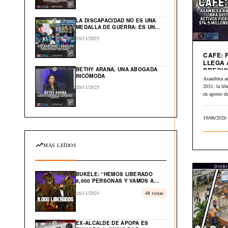
GLOBAL EN EL CARIBE
LA DISCAPACIDAD NO ES UNA
MEDALLA DE GUERRA: ES UN
DERECHO HUMANO
24/11/2025
CAFE: 
LLEGA 
BETHY ARANA, UNA ABOGADA
PRECIO
INCÓMODA
A $2.84
Asamblea a
2031; la li
20/11/2025
en agosto 
19/06/2026
MÁS LEÍDOS
BUKELE: “HEMOS LIBERADO
8,000 PERSONAS Y VAMOS A
LIBERAR EL 100% DE
16/11/2024
48 vistas
INOCENTES”
EX-ALCALDE DE APOPA ES