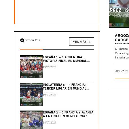
ARGOZ:
CARCE
DEPORTES
VER MÁS →
FRAUD
INMOBI
El Tribunal 
Crimen Org
ESPAÑA 1 – 0 ARGENTINA
Salvador co
VICTORIA FINAL EN MUNDIAL
julio…
2026
19/07/2026
20/07/2026
INGLATERRA 6 – 4 FRANCIA:
TERCER LUGAR EN MUNDIAL
2026
19/07/2026
ESPAÑA 2 – 0 FRANCIA Y AVANZA
A LA FINAL EN MUNDIAL 2026
14/07/2026