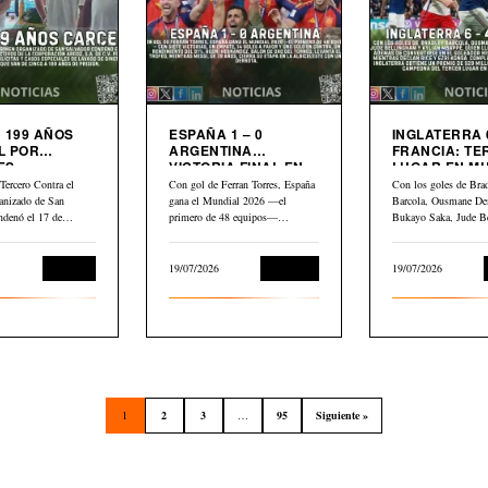
 199 AÑOS
ESPAÑA 1 – 0
INGLATERRA 6
L POR
ARGENTINA
FRANCIA: TERCER
ES
VICTORIA FINAL EN
LUGAR EN M
LIARIOS
MUNDIAL 2026
2026
Tercero Contra el
Con gol de Ferran Torres, España
Con los goles de Bra
anizado de San
gana el Mundial 2026 —el
Barcola, Ousmane De
ndenó el 17 de
primero de 48 equipos—…
Bukayo Saka, Jude B
Kylian Mbappé,…
Judicial
19/07/2026
Deportes
19/07/2026
1
2
3
…
95
Siguiente »