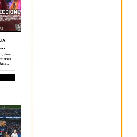
EGA
 EN
o, durante
evolución
dente
ernacional