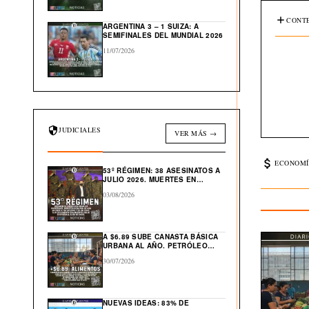
CONTE
ARGENTINA 3 – 1 SUIZA: A
SEMIFINALES DEL MUNDIAL 2026
11/07/2026
JUDICIALES
VER MÁS →
ECONOMÍ
53º RÉGIMEN: 38 ASESINATOS A
JULIO 2026. MUERTES EN
CÁRCEL: “554”
03/08/2026
A $6.89 SUBE CANASTA BÁSICA
URBANA AL AÑO. PETRÓLEO
GLOBAL CAE $43 DESDE ABRIL
30/07/2026
NUEVAS IDEAS: 83% DE