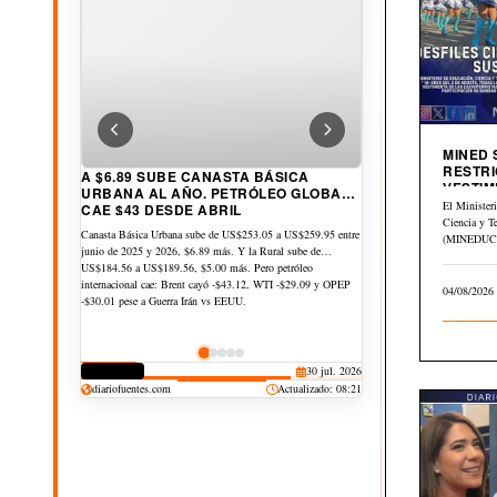
MINED
RESTRI
FALLECE INFLUENCER GILBERTO
VESTIM
A $6.89 SUBE CANASTA BÁSICA
MARTINEZ”EL CRIATURO TOXICO”
CIVICA
El Minister
URBANA AL AÑO. PETRÓLEO GLOBAL
Ciencia y T
CAE $43 DESDE ABRIL
Gilberto Martínez, conocido en redes como “El Criaturo
(MINEDUCYT
Canasta Básica Urbana sube de US$253.05 a US$259.95 entre
Tóxico”, migueleño con miles de seguidores en YouTube,
el Memorán
junio de 2025 y 2026, $6.89 más. Y la Rural sube de
murió el 24 de julio tras un segundo cuadro cardíaco, días
del…
US$184.56 a US$189.56, $5.00 más. Pero petróleo
después de ingresar al Hospital San Juan de Dios
04/08/2026
internacional cae: Brent cayó -$43.12, WTI -$29.09 y OPEP
-$30.01 pese a Guerra Irán vs EEUU.
CULTURA
25 jul. 2026
DERECHOS
30 jul. 2026
DERECHOS
DERECHOS
CULTURA
22 jun. 2026
15 jul. 2026
6 jun. 2026
diariofuentes.com
Actualizado: 08:21