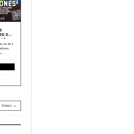
S
ED DE
 LA
a con $6,2
ditores,
os,…
Economía
 TODAS →