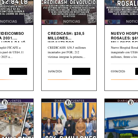
FIDEICOMISO
CREDICASH: $38,5
NUEVO HOSPI
A 2031.
MILLONES
ROSALES: $61
 LIBRA BAJÓ
INCAUTADOS.
MILLONES DE
INICIAN DEVOLUCIÓN
$80 MILLONE
mplió FICAFE a
CREDICASH: $38,5 millones
Nuevo Hospital Rosal
BID
bra pasó de US$4.11
incautados por FGR; 212
inaugurado con US$6
de 2025 a…
víctimas integran la primera
millones, frente a lo
devolución de más de…
millones estimados p
Economía
16/06/2026
Economía
03/06/2026