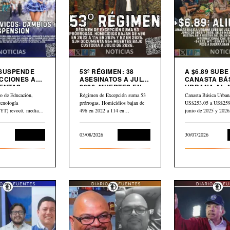
 SUSPENDE
53º RÉGIMEN: 38
A $6.89 SUBE
CCIONES A
ASESINATOS A JULIO
CANASTA BÁ
ENTAS
2026. MUERTES EN
URBANA AL 
S
CÁRCEL: “554”
PETRÓLEO G
io de Educación,
Régimen de Excepción suma 53
Canasta Básica Urban
CAE $43 DES
ecnología
prórrogas. Homicidios bajan de
US$253.05 a US$259.
ABRIL
) revocó, mediante
496 en 2022 a 114 en…
junio de 2025 y 202
dum N.° 10-2026
Educación
03/08/2026
Corrupción
30/07/2026