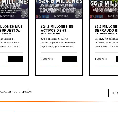
MILLONES MÁS
$24.8 MILLONES EN
$6,2 MILLONE
SUPUESTO:
ACTIVOS DE 58
DEFRAUDÓ R
UERTO
DIPUTADOS
AUDITORES A
CIONAL,
DECLARADOS EN
YKK
nes suman al
$24.8 millones en activos
La YKK fue defraudad
AS,
HACIENDA
 2026 para obras en
declaran diputados de Asamblea
millones por red de au
DOS Y
Inernacional por $30,2
Legilslativa, $8.8 millones en
detalla FGR. Sin ell
IVIDAD
scuelas,…
pasivos y un…
L
Economía
27/05/2026
Economía
13/05/2026
GACIONES: CORRUPCIÓN
VER