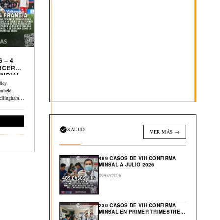
 – 4
UNDIAL
dley
mbélé,
ellingham y
Deportes
SALUD
VER MÁS →
489 CASOS DE VIH CONFIRMA
MINSAL A JULIO 2026
09/07/2026
230 CASOS DE VIH CONFIRMA
MINSAL EN PRIMER TRIMESTRE
DE 2026