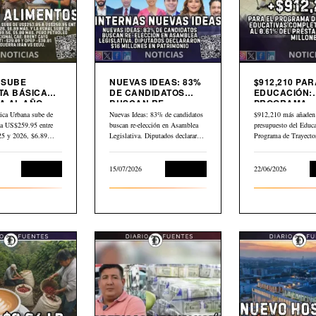
9 SUBE
NUEVAS IDEAS: 83%
$912,210 PAR
TA BÁSICA
DE CANDIDATOS
EDUCACIÓN:
 AL AÑO.
BUSCAN RE-
PROGRAMA
LEO GLOBAL
ELECCIÓN EN
TRAYECTORI
ica Urbana sube de
Nuevas Ideas: 83% de candidatos
$912,210 más añaden 
3 DESDE
ASAMBLEA
EDUCATIVAS
a US$259.95 entre
buscan re-elección en Asamblea
presupuesto del Educa
LEGISLATIVA
COMPLEJAS
025 y 2026, $6.89…
Legislativa. Diputados declararon
Programa de Trayecto
$16 millones en…
Educativas Completa
Economía
15/07/2026
Economía
22/06/2026