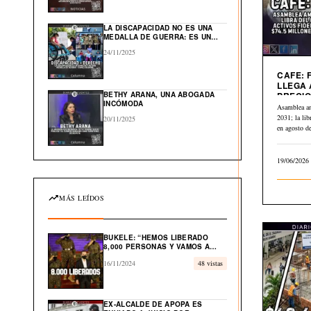
GLOBAL EN EL CARIBE
LA DISCAPACIDAD NO ES UNA
MEDALLA DE GUERRA: ES UN
DERECHO HUMANO
24/11/2025
CAFE: 
LLEGA 
BETHY ARANA, UNA ABOGADA
PRECIO
INCÓMODA
A $2.84
Asamblea a
2031; la li
20/11/2025
en agosto 
19/06/2026
MÁS LEÍDOS
BUKELE: “HEMOS LIBERADO
8,000 PERSONAS Y VAMOS A
LIBERAR EL 100% DE
16/11/2024
48 vistas
INOCENTES”
EX-ALCALDE DE APOPA ES