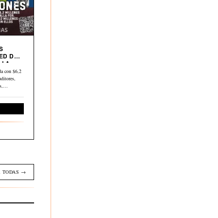
S
ED DE
 LA
a con $6,2
ditores,
os,…
Economía
 TODAS →