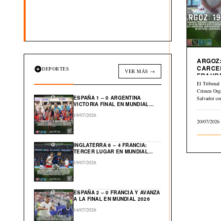
ARGOZ:
CARCE
DEPORTES
VER MÁS →
FRAUD
INMOBI
El Tribunal 
Crimen Org
ESPAÑA 1 – 0 ARGENTINA
Salvador co
VICTORIA FINAL EN MUNDIAL
julio…
2026
19/07/2026
20/07/2026
INGLATERRA 6 – 4 FRANCIA:
TERCER LUGAR EN MUNDIAL
2026
19/07/2026
ESPAÑA 2 – 0 FRANCIA Y AVANZA
A LA FINAL EN MUNDIAL 2026
14/07/2026