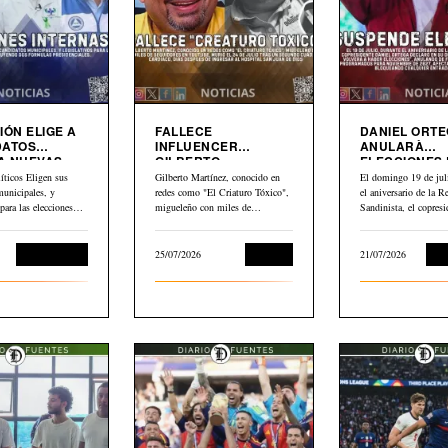
IÓN ELIGE A
FALLECE
DANIEL ORT
DATOS
INFLUENCER
ANULARÀ
A NUEVAS
GILBERTO
ELECCIONES
MARTINEZ”EL
NICARAGUA
íticos Eligen sus
Gilberto Martínez, conocido en
El domingo 19 de juli
CRIATURO TOXICO”
municipales, y
redes como "El Criaturo Tóxico",
el aniversario de la R
 para las elecciones
migueleño con miles de
Sandinista, el copresi
uyendo dos formulas…
seguidores en…
Daniel…
Sin categoría
25/07/2026
Cultura
21/07/2026
Int