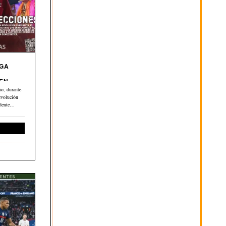
EGA
 EN
o, durante
evolución
dente
ernacional