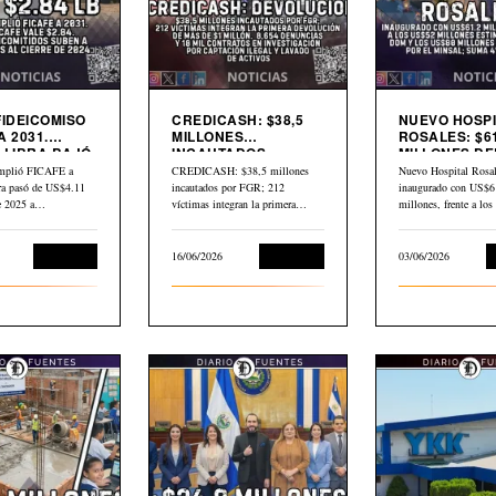
FIDEICOMISO
CREDICASH: $38,5
NUEVO HOSPI
A 2031.
MILLONES
ROSALES: $61
 LIBRA BAJÓ
INCAUTADOS.
MILLONES DE
INICIAN DEVOLUCIÓN
$80 MILLONE
mplió FICAFE a
CREDICASH: $38,5 millones
Nuevo Hospital Rosal
BID
bra pasó de US$4.11
incautados por FGR; 212
inaugurado con US$6
de 2025 a…
víctimas integran la primera
millones, frente a lo
devolución de más de…
millones estimados p
Economía
16/06/2026
Economía
03/06/2026