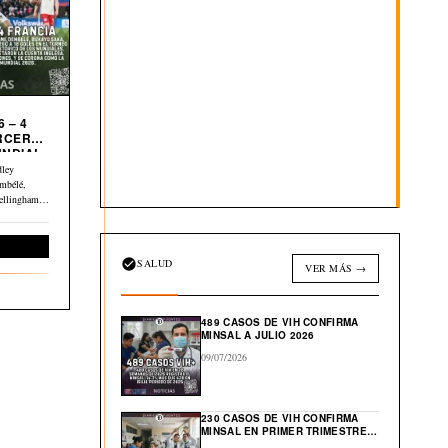
 – 4
UNDIAL
dley
mbélé,
ellingham y
Deportes
SALUD
VER MÁS →
489 CASOS DE VIH CONFIRMA
MINSAL A JULIO 2026
09/07/2026
230 CASOS DE VIH CONFIRMA
MINSAL EN PRIMER TRIMESTRE
DE 2026