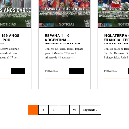
 199 AÑOS
ESPAÑA 1 – 0
INGLATERRA 6
L POR
ARGENTINA
FRANCIA: TERCER
ES
VICTORIA FINAL EN
LUGAR EN M
LIARIOS
MUNDIAL 2026
2026
Tercero Contra el
Con gol de Ferran Torres, España
Con los goles de Bra
anizado de San
gana el Mundial 2026 —el
Barcola, Ousmane De
ndenó el 17 de
primero de 48 equipos—…
Bukayo Saka, Jude B
Kylian Mbappé,…
Judicial
19/07/2026
Deportes
19/07/2026
1
2
3
…
95
Siguiente »