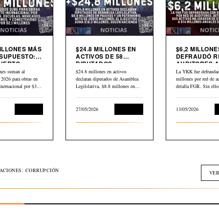
MILLONES MÁS
$24.8 MILLONES EN
$6,2 MILLONE
SUPUESTO:
ACTIVOS DE 58
DEFRAUDÓ R
UERTO
DIPUTADOS
AUDITORES A
CIONAL,
DECLARADOS EN
YKK
nes suman al
$24.8 millones en activos
La YKK fue defraudad
AS,
HACIENDA
 2026 para obras en
declaran diputados de Asamblea
millones por red de au
DOS Y
Inernacional por $30,2
Legilslativa, $8.8 millones en
detalla FGR. Sin ell
IVIDAD
scuelas,…
pasivos y un…
L
Economía
27/05/2026
Economía
13/05/2026
GACIONES: CORRUPCIÓN
VER