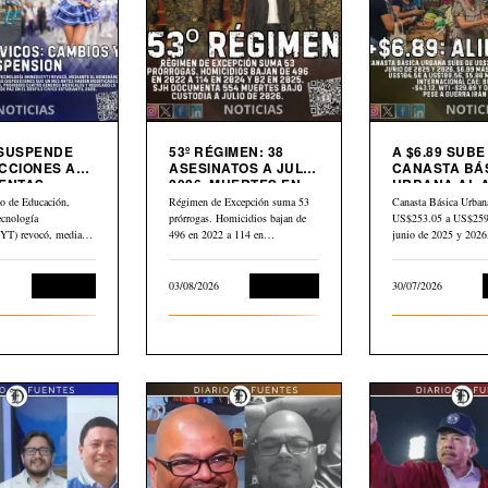
 SUSPENDE
53º RÉGIMEN: 38
A $6.89 SUBE
CCIONES A
ASESINATOS A JULIO
CANASTA BÁ
ENTAS
2026. MUERTES EN
URBANA AL 
S
CÁRCEL: “554”
PETRÓLEO G
io de Educación,
Régimen de Excepción suma 53
Canasta Básica Urban
CAE $43 DES
ecnología
prórrogas. Homicidios bajan de
US$253.05 a US$259.
ABRIL
) revocó, mediante
496 en 2022 a 114 en…
junio de 2025 y 202
dum N.° 10-2026
Educación
03/08/2026
Corrupción
30/07/2026