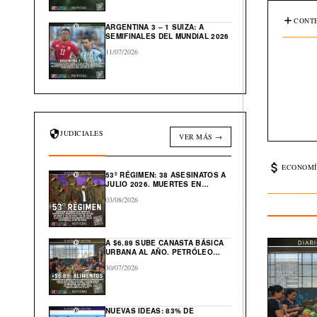
CONTE
ARGENTINA 3 – 1 SUIZA: A
SEMIFINALES DEL MUNDIAL 2026
11/07/2026
JUDICIALES
VER MÁS →
ECONOMÍ
53º RÉGIMEN: 38 ASESINATOS A
JULIO 2026. MUERTES EN
CÁRCEL: “554”
03/08/2026
A $6.89 SUBE CANASTA BÁSICA
URBANA AL AÑO. PETRÓLEO
GLOBAL CAE $43 DESDE ABRIL
30/07/2026
NUEVAS IDEAS: 83% DE