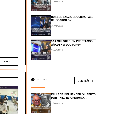
21/04/2026
BUKELE LANZA SEGUNDA FASE
DE DOCTOR SV
16/04/2026
$75 MILLONES EN PRÉSTAMOS
AÑADEN A DOCTORSV
23/02/2026
 TODAS →
CULTURA
VER MÁS →
FALLECE INFLUENCER GILBERTO
MARTINEZ”EL CRIATURO
TOXICO”
25/07/2026