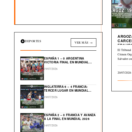
ARGOZ:
CARCE
DEPORTES
VER MÁS →
FRAUD
INMOBI
El Tribunal 
Crimen Org
ESPAÑA 1 – 0 ARGENTINA
Salvador co
VICTORIA FINAL EN MUNDIAL
julio…
2026
19/07/2026
20/07/2026
INGLATERRA 6 – 4 FRANCIA:
TERCER LUGAR EN MUNDIAL
2026
19/07/2026
ESPAÑA 2 – 0 FRANCIA Y AVANZA
A LA FINAL EN MUNDIAL 2026
14/07/2026