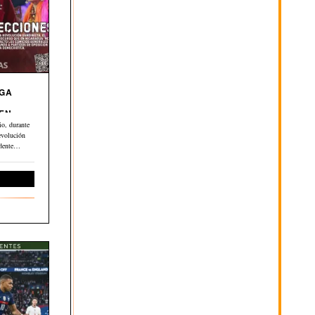
EGA
 EN
o, durante
evolución
dente
ernacional