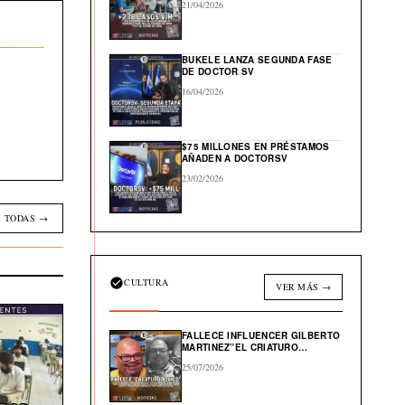
21/04/2026
BUKELE LANZA SEGUNDA FASE
DE DOCTOR SV
16/04/2026
$75 MILLONES EN PRÉSTAMOS
AÑADEN A DOCTORSV
23/02/2026
 TODAS →
CULTURA
VER MÁS →
FALLECE INFLUENCER GILBERTO
MARTINEZ”EL CRIATURO
TOXICO”
25/07/2026