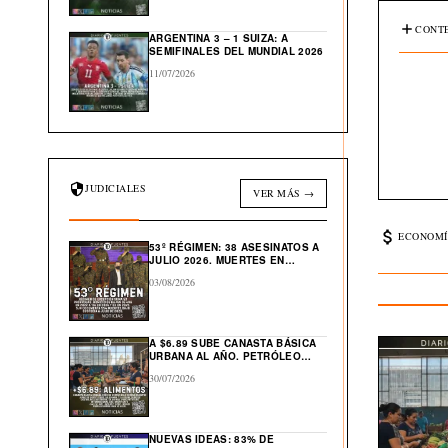
CONTE
ARGENTINA 3 – 1 SUIZA: A
SEMIFINALES DEL MUNDIAL 2026
11/07/2026
JUDICIALES
VER MÁS →
ECONOMÍ
53º RÉGIMEN: 38 ASESINATOS A
JULIO 2026. MUERTES EN
CÁRCEL: “554”
03/08/2026
A $6.89 SUBE CANASTA BÁSICA
URBANA AL AÑO. PETRÓLEO
GLOBAL CAE $43 DESDE ABRIL
30/07/2026
NUEVAS IDEAS: 83% DE