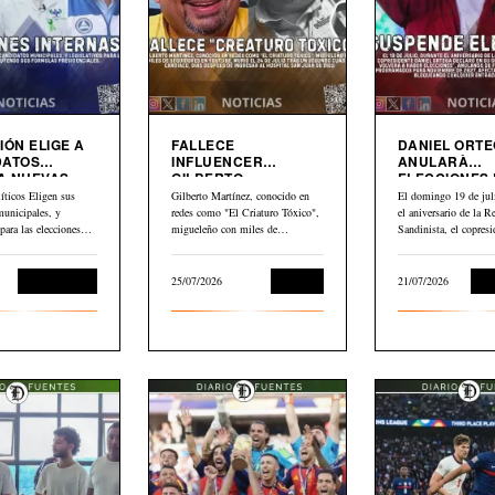
IÓN ELIGE A
FALLECE
DANIEL ORT
DATOS
INFLUENCER
ANULARÀ
A NUEVAS
GILBERTO
ELECCIONES
MARTINEZ”EL
NICARAGUA
íticos Eligen sus
Gilberto Martínez, conocido en
El domingo 19 de juli
CRIATURO TOXICO”
municipales, y
redes como "El Criaturo Tóxico",
el aniversario de la R
 para las elecciones
migueleño con miles de
Sandinista, el copresi
uyendo dos formulas…
seguidores en…
Daniel…
Sin categoría
25/07/2026
Cultura
21/07/2026
Int