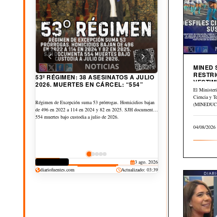
MINED
RESTRI
53º RÉGIMEN: 38 ASESINATOS A JULIO
VESTIM
2026. MUERTES EN CÁRCEL: “554”
CIVICA
El Minister
Ciencia y T
Régimen de Excepción suma 53 prórrogas. Homicidios bajan
(MINEDUCYT
de 496 en 2022 a 114 en 2024 y 82 en 2025. SJH documenta
el Memorán
554 muertes bajo custodia a julio de 2026.
del…
04/08/2026
CORRUPCIÓN
3 ago. 2026
DERECHOS
CULTURA
JUDICIAL
DEPORTES
30 jul. 2026
25 jul. 2026
20 jul. 2026
19 jul. 2026
diariofuentes.com
Actualizado: 03:39