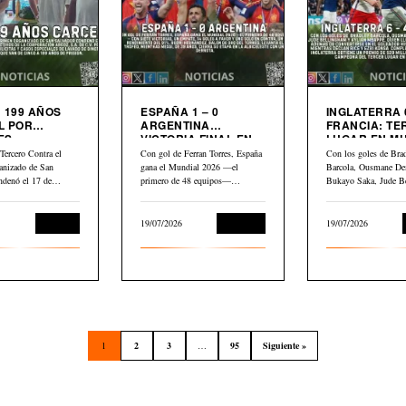
 199 AÑOS
ESPAÑA 1 – 0
INGLATERRA 6
L POR
ARGENTINA
FRANCIA: TERCER
ES
VICTORIA FINAL EN
LUGAR EN M
LIARIOS
MUNDIAL 2026
2026
Tercero Contra el
Con gol de Ferran Torres, España
Con los goles de Bra
anizado de San
gana el Mundial 2026 —el
Barcola, Ousmane De
ndenó el 17 de
primero de 48 equipos—…
Bukayo Saka, Jude B
Kylian Mbappé,…
Judicial
19/07/2026
Deportes
19/07/2026
1
2
3
…
95
Siguiente »