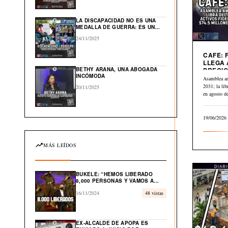
GLOBAL EN EL CARIBE
LA DISCAPACIDAD NO ES UNA
MEDALLA DE GUERRA: ES UN
DERECHO HUMANO
24/11/2025
CAFE: 
LLEGA 
BETHY ARANA, UNA ABOGADA
PRECIO
INCÓMODA
A $2.84
Asamblea a
2031; la li
20/11/2025
en agosto 
19/06/2026
MÁS LEÍDOS
BUKELE: “HEMOS LIBERADO
8,000 PERSONAS Y VAMOS A
LIBERAR EL 100% DE
16/11/2024
48 vistas
INOCENTES”
EX-ALCALDE DE APOPA ES