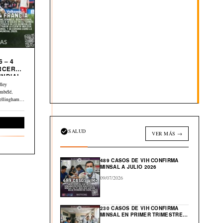
 – 4
UNDIAL
dley
mbélé,
ellingham y
Deportes
SALUD
VER MÁS →
489 CASOS DE VIH CONFIRMA
MINSAL A JULIO 2026
09/07/2026
230 CASOS DE VIH CONFIRMA
MINSAL EN PRIMER TRIMESTRE
DE 2026