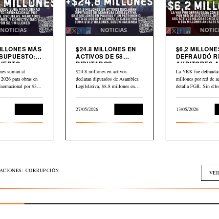
MILLONES MÁS
$24.8 MILLONES EN
$6,2 MILLONE
SUPUESTO:
ACTIVOS DE 58
DEFRAUDÓ R
UERTO
DIPUTADOS
AUDITORES A
CIONAL,
DECLARADOS EN
YKK
nes suman al
$24.8 millones en activos
La YKK fue defraudad
AS,
HACIENDA
 2026 para obras en
declaran diputados de Asamblea
millones por red de au
DOS Y
Inernacional por $30,2
Legilslativa, $8.8 millones en
detalla FGR. Sin ell
IVIDAD
scuelas,…
pasivos y un…
L
Economía
27/05/2026
Economía
13/05/2026
GACIONES: CORRUPCIÓN
VER