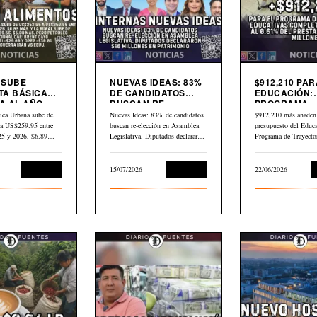
9 SUBE
NUEVAS IDEAS: 83%
$912,210 PAR
TA BÁSICA
DE CANDIDATOS
EDUCACIÓN:
 AL AÑO.
BUSCAN RE-
PROGRAMA
LEO GLOBAL
ELECCIÓN EN
TRAYECTORI
ica Urbana sube de
Nuevas Ideas: 83% de candidatos
$912,210 más añaden 
3 DESDE
ASAMBLEA
EDUCATIVAS
a US$259.95 entre
buscan re-elección en Asamblea
presupuesto del Educa
LEGISLATIVA
COMPLEJAS
025 y 2026, $6.89…
Legislativa. Diputados declararon
Programa de Trayecto
$16 millones en…
Educativas Completa
Economía
15/07/2026
Economía
22/06/2026