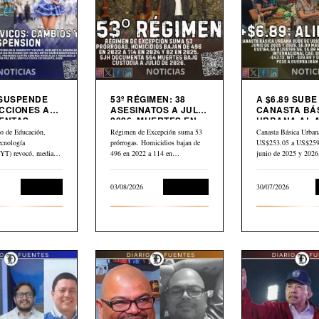
 SUSPENDE
53º RÉGIMEN: 38
A $6.89 SUBE
CCIONES A
ASESINATOS A JULIO
CANASTA BÁ
ENTAS
2026. MUERTES EN
URBANA AL 
S
CÁRCEL: “554”
PETRÓLEO G
io de Educación,
Régimen de Excepción suma 53
Canasta Básica Urban
CAE $43 DES
ecnología
prórrogas. Homicidios bajan de
US$253.05 a US$259.
ABRIL
) revocó, mediante
496 en 2022 a 114 en…
junio de 2025 y 202
dum N.° 10-2026
Educación
03/08/2026
Corrupción
30/07/2026