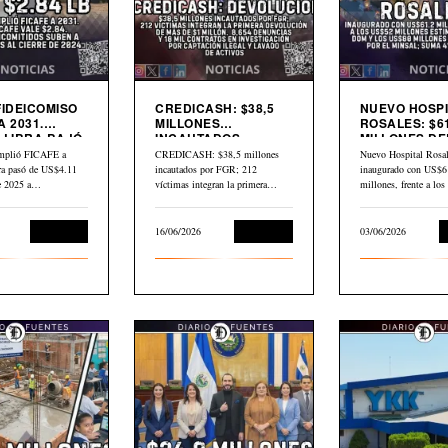
FIDEICOMISO
CREDICASH: $38,5
NUEVO HOSPI
A 2031.
MILLONES
ROSALES: $61
 LIBRA BAJÓ
INCAUTADOS.
MILLONES DE
INICIAN DEVOLUCIÓN
$80 MILLONE
mplió FICAFE a
CREDICASH: $38,5 millones
Nuevo Hospital Rosal
BID
bra pasó de US$4.11
incautados por FGR; 212
inaugurado con US$6
de 2025 a…
víctimas integran la primera
millones, frente a lo
devolución de más de…
millones estimados p
Economía
16/06/2026
Economía
03/06/2026