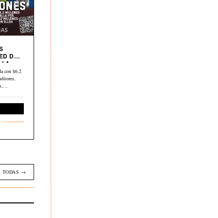
S
ED DE
 LA
a con $6,2
ditores,
os,…
Economía
 TODAS →