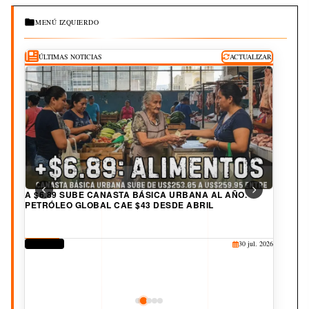
MENÚ IZQUIERDO
ÚLTIMAS NOTICIAS
ACTUALIZAR
A $6.89 SUBE CANASTA BÁSICA URBANA AL AÑO.
PETRÓLEO GLOBAL CAE $43 DESDE ABRIL
DERECHOS
30 jul. 2026
CORRUPCIÓN
CULTURA
JUDICIAL
DEPORTES
25 jul. 2026
20 jul. 2026
19 jul. 2026
3 ago. 2026