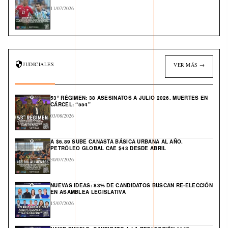
11/07/2026
JUDICIALES
VER MÁS →
53º RÉGIMEN: 38 ASESINATOS A JULIO 2026. MUERTES EN
CÁRCEL: “554”
03/08/2026
A $6.89 SUBE CANASTA BÁSICA URBANA AL AÑO.
PETRÓLEO GLOBAL CAE $43 DESDE ABRIL
30/07/2026
NUEVAS IDEAS: 83% DE CANDIDATOS BUSCAN RE-ELECCIÓN
EN ASAMBLEA LEGISLATIVA
15/07/2026