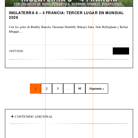
INGLATERRA 6 – 4 FRANCIA: TERCER LUGAR EN MUNDIAL
2026
Con los goles de Bradley Barcola, Ousmane Dembélé, Bukayo Saka, Jude Bellingham y Kylian
Mbappé,…
19/07/2026
Deportes
1
2
3
…
95
Siguiente »
CONTENIDO ADICIONAL