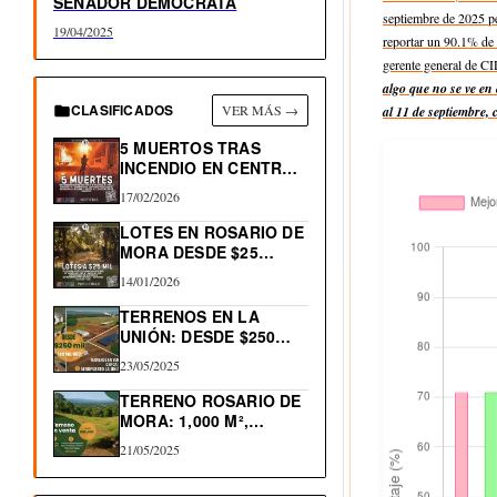
SENADOR DEMÓCRATA
septiembre de 2025 p
19/04/2025
reportar un 90.1% de 
gerente general de CI
algo que no se ve en 
CLASIFICADOS
VER MÁS →
al 11 de septiembre,
5 MUERTOS TRAS
INCENDIO EN CENTRO
HISTÓRICO…
17/02/2026
LOTES EN ROSARIO DE
MORA DESDE $25…
14/01/2026
TERRENOS EN LA
UNIÓN: DESDE $250
MIL…
23/05/2025
TERRENO ROSARIO DE
MORA: 1,000 M²,
NACIMIENTO…
21/05/2025