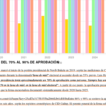
 DEL 70% AL 90% DE APROBACIÓN
marcó el inicio de la gestión presidencial de Nayib Bukele en 2019, según las mediciones de C
mento durante la denominada
“luna de miel”
electoral al ascender desde un 55% previo. Luis H
la presidencia tenía aproximadamente un 70% de aprobación como persona. Siempre hay una
70 en la luna de miel, en la luna de miel electoral”.
A partir de ese punto, la aprobación pres
e que la firma encuestadora documentó sistemáticamente desde 2020 hasta 2025.
rge.com/r1ij5uepu?key=25cdf3e3175b355ba2b66fcb61d0f4beEntre 86% y 90% se sostuvo la apr
imos seis años, según los registros cronológicos de CID Gallup. El gerente general de la firma s