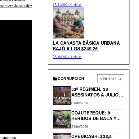
15/11/2024
6 vistas
que nueve de cada diez
LA CANASTA BÁSICA URBANA
BAJÓ A LOS $249.26
25/10/2024
4 vistas
CORRUPCIÓN
VER MÁS →
53º RÉGIMEN: 38
ASESINATOS A JULIO
2026.…
03/08/2026
COJUTEPEQUE: 8
HERIDOS DE BALA Y
0…
23/06/2026
CREDICASH: $38,5
gistrado en