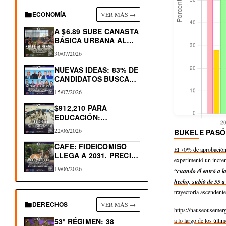
ECONOMÍA
VER MÁS →
A $6.89 SUBE CANASTA
BÁSICA URBANA AL…
30/07/2026
NUEVAS IDEAS: 83% DE
CANDIDATOS BUSCAN
RE-ELECCIÓN…
15/07/2026
$912,210 PARA
EDUCACIÓN:
PROGRAMA
22/06/2026
BUKELE PASÓ
TRAYECTORIAS
EDUCATIVAS
CAFE: FIDEICOMISO
El 70% de aprobación 
COMPLEJAS
LLEGA A 2031. PRECIO
experimentó un incre
LIBRA…
19/06/2026
“cuando él entró a 
hecho, subió de 55 a 
trayectoria ascendent
DERECHOS
VER MÁS →
https://nauseouseme
a lo largo de los últ
53º RÉGIMEN: 38