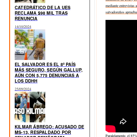
mediante entrevistas 
CATEDRÁTICO DE LA UES
salvadoreños aprueban 
RECLAMA $98 MIL TRAS
RENUNCIA
14/10/2024
EL SALVADOR ES EL 8º PAÍS
MÁS SEGURO, SEGÚN GALLUP,
AÚN CON 5,775 DENUNCIAS A
LOS DDHH
25/09/2024
KILMAR ÁBREGO: ACUSADO DE
MS-13, RESPALDADO POR
Paralelamente, el 85%