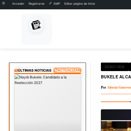
Acerca
Acceder
Registrarse
AMP
Editar página de inicio
de
Skip
to
Inicio
Derechos
Bukele alcanza 90% de aprobación a 2025
WordPress
content
DERECHOS
ÚLTIMAS NOTICIAS
ACTUALIZAR
BUKELE ALCA
Por
Alessia Genoves