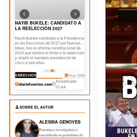
NAYIB BUKELE: CANDIDATO A
LA REELECCIÓN 2027
Nayib Bukele candidato a la Presidencia
en las Elecciones de 2027 por Nuevas
Ideas, tras la reforma constitucional de
2025 que eliminó el límite a la reelección
y amplió el mandato presidencial de
cinco a seis años.
DERECHOS
JUDICIAL
DERECHOS
DERECHOS
DERECHOS
22 jun. 2026
30 jul. 2026
20 jul. 2026
15 jul. 2026
14 jul. 2026
Actualizado:
diariofuentes.com
01:44
SOBRE EL AUTOR
ALESSIA GENOVES
Periodista e investigadora y
especializada en periodismo de