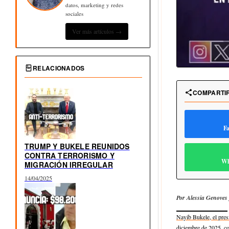
datos, marketing y redes
sociales
Ver más artículos →
RELACIONADOS
COMPARTI
F
TRUMP Y BUKELE REUNIDOS
CONTRA TERRORISMO Y
Wh
MIGRACIÓN IRREGULAR
14/04/2025
Por Alessia Genoves 
Nayib Bukele, el pres
diciembre de 2025, co