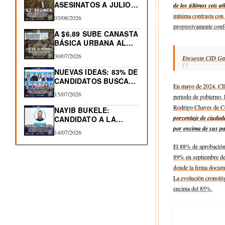
ASESINATOS A JULIO
de los últimos seis 
2026.…
mínima contrasta con 
03/08/2026
progresivamente conf
A $6.89 SUBE CANASTA
BÁSICA URBANA AL…
30/07/2026
Encuesta CID Gal
NUEVAS IDEAS: 83% DE
CANDIDATOS BUSCAN
En mayo de 2024, CID 
RE-ELECCIÓN…
15/07/2026
periodo de gobierno.
Rodrigo Chaves de Co
NAYIB BUKELE:
porcentaje de ciudad
CANDIDATO A LA
REELECCIÓN 2027
por encima de sus pa
14/07/2026
El 88% de aprobación
89% en septiembre de 
donde la firma docu
La evolución cronológ
encima del 85%.