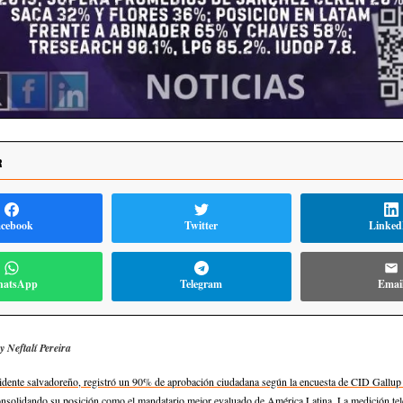
R
acebook
Twitter
Linked
atsApp
Telegram
Emai
y Neftalí Pereira
idente salvadoreño, registró un 90% de aprobación ciudadana según la encuesta de CID Gallup 
nsolidando su posición como el mandatario mejor evaluado de América Latina. La medición tele