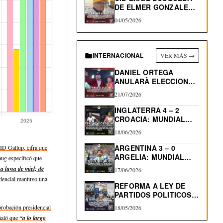
DE ELMER GONZALEZ,
DEPORTADO…
04/05/2026
INTERNACIONAL
VER MÁS →
DANIEL ORTEGA
ANULARÀ ELECCIONES
EN NICARAGUA
21/07/2026
INGLATERRA 4 – 2
CROACIA: MUNDIAL
2026
18/06/2026
ARGENTINA 3 – 0
ID Gallup, cifra que
ARGELIA: MUNDIAL
aug especificó que
2026…
 luna de miel; de
17/06/2026
idencial mantuvo una
REFORMA A LEY DE
PARTIDOS POLITICOS:
RE-ELECCIÓN…
obación presidencial
18/05/2026
eñaló que
“a lo largo