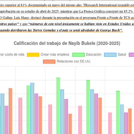
ero superior al 81% documentado en mayo del mismo año. TResearch International respaldó est
aprobación en su estudio de abril de 2025, mientras que La Prensa Gráfica consignó un 85.2% 
D Gallup, Luis Haug, destacó durante la presentación en el programa Frente a Frente de TCS q
otros países”
y que
“números de este nivel únicamente se habían visto en Estados Unidos 
 cuando derribaron las Torres Gemelas y el país se unió alrededor de George Bush”.