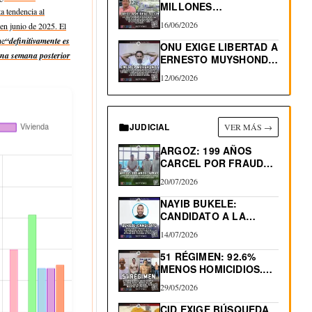
MILLONES
a tendencia al
INCAUTADOS. INICIAN
16/06/2026
en junio de 2025. El
DEVOLUCIÓN
ue
“definitivamente es
ONU EXIGE LIBERTAD A
una semana posterior
ERNESTO MUYSHONDT,
CONDENADO…
12/06/2026
JUDICIAL
VER MÁS →
ARGOZ: 199 AÑOS
CARCEL POR FRAUDES
INMOBILIARIOS
20/07/2026
NAYIB BUKELE:
CANDIDATO A LA
REELECCIÓN 2027
14/07/2026
51 RÉGIMEN: 92.6%
MENOS HOMICIDIOS.
530 “MUERTES…
29/05/2026
CID EXIGE BÚSQUEDA