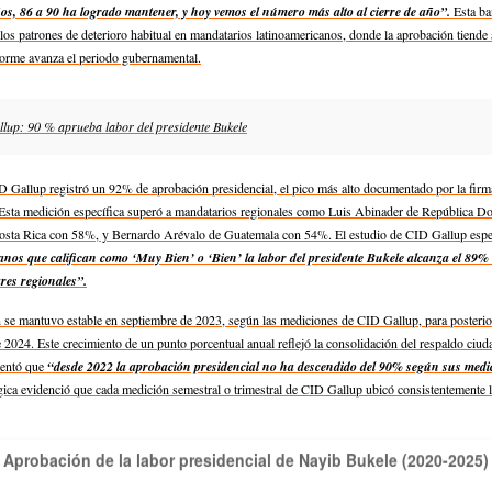
años, 86 a 90 ha logrado mantener, y hoy vemos el número más alto al cierre de año”.
Esta ba
los patrones de deterioro habitual en mandatarios latinoamericanos, donde la aprobación tiende
orme avanza el periodo gubernamental.
lup: 90 % aprueba labor del presidente Bukele
Gallup registró un 92% de aprobación presidencial, el pico más alto documentado por la firma
 Esta medición específica superó a mandatarios regionales como Luis Abinader de República 
sta Rica con 58%, y Bernardo Arévalo de Guatemala con 54%. El estudio de CID Gallup espe
anos que califican como ‘Muy Bien’ o ‘Bien’ la labor del presidente Bukele alcanza el 89%
res regionales”.
 se mantuvo estable en septiembre de 2023, según las mediciones de CID Gallup, para posteri
2024. Este crecimiento de un punto porcentual anual reflejó la consolidación del respaldo ciu
mentó que
“desde 2022 la aprobación presidencial no ha descendido del 90% según sus medic
ica evidenció que cada medición semestral o trimestral de CID Gallup ubicó consistentemente 