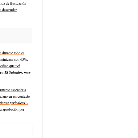
nda de fluctuación
 a descender
 durante todo el
Dominicana con 65%,
cificó que
“el
 en El Salvador, muy
ormente ascender a
dadano en un contexto
iones periódicas”.
la aprobación por