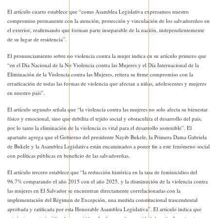
El artículo cuarto establece que “como Asamblea Legislativa expresamos nuestro
compromiso permanente con la atención, protección y vinculación de los salvadoreños en
el exterior, reafirmando que forman parte inseparable de la nación, independientemente
de su lugar de residencia”.
El pronunciamiento sobre no violencia contra la mujer indica en su artículo primero que
“en el Día Nacional de la No Violencia contra las Mujeres y el Día Internacional de la
Eliminación de la Violencia contra las Mujeres, reitera su firme compromiso con la
erradicación de todas las formas de violencia que afectan a niñas, adolescentes y mujeres
en nuestro país”.
El artículo segundo señala que “la violencia contra las mujeres no solo afecta su bienestar
físico y emocional, sino que debilita el tejido social y obstaculiza el desarrollo del país,
por lo tanto la eliminación de la violencia es vital para el desarrollo sostenible”. El
apartado agrega que el Gobierno del presidente Nayib Bukele, la Primera Dama Gabriela
de Bukele y la Asamblea Legislativa están encaminados a poner fin a este fenómeno social
con políticas públicas en beneficio de las salvadoreñas.
El artículo tercero establece que “la reducción histórica en la tasa de feminicidios del
96.7% comparando el año 2015 con el año 2025, y la disminución de la violencia contra
las mujeres en El Salvador se encuentran directamente correlacionadas con la
implementación del Régimen de Excepción, una medida constitucional trascendental
aprobada y ratificada por esta Honorable Asamblea Legislativa”. El artículo indica que