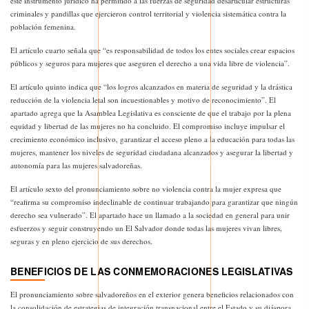
este instrumento jurídico ha permitido a las fuerzas de seguridad desarticular estructuras
criminales y pandillas que ejercieron control territorial y violencia sistemática contra la
población femenina.
El artículo cuarto señala que “es responsabilidad de todos los entes sociales crear espacios
públicos y seguros para mujeres que aseguren el derecho a una vida libre de violencia”.
El artículo quinto indica que “los logros alcanzados en materia de seguridad y la drástica
reducción de la violencia letal son incuestionables y motivo de reconocimiento”. El
apartado agrega que la Asamblea Legislativa es consciente de que el trabajo por la plena
equidad y libertad de las mujeres no ha concluido. El compromiso incluye impulsar el
crecimiento económico inclusivo, garantizar el acceso pleno a la educación para todas las
mujeres, mantener los niveles de seguridad ciudadana alcanzados y asegurar la libertad y
autonomía para las mujeres salvadoreñas.
El artículo sexto del pronunciamiento sobre no violencia contra la mujer expresa que
“reafirma su compromiso indeclinable de continuar trabajando para garantizar que ningún
derecho sea vulnerado”. El apartado hace un llamado a la sociedad en general para unir
esfuerzos y seguir construyendo un El Salvador donde todas las mujeres vivan libres,
seguras y en pleno ejercicio de sus derechos.
BENEFICIOS DE LAS CONMEMORACIONES LEGISLATIVAS
El pronunciamiento sobre salvadoreños en el exterior genera beneficios relacionados con
la consolidación de estrategias de integración transnacional entre el Estado y su diáspora.