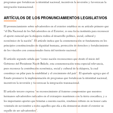
programas que fortalezcan la identidad nacional, incentiven la inversión y favorezcan la
integración transnacional.
ARTÍCULOS DE LOS PRONUNCIAMIENTOS LEGISLATIVOS
El pronunciamiento sobre salvadoreños en el exterior establece en su artículo primero que
“el Día Nacional de los Salvadoreños en el Exterior, es una fecha instituida para reconocer
el aporte esencial que la diáspora realiza al desarrollo político, social, cultural y
económico de la nación”. El artículo indica que la conmemoración se fundamenta en los
principios constitucionales de dignidad humana, protección de derechos y fortalecimiento
de los vínculos con connacionales fuera del territorio nacional.
El artículo segundo señala que “como nación reconocemos que desde el inicio del
Gobierno del Presidente Nayib Bukele, esta conmemoración toma especial relevancia,
pues reconoce la contribución económica, social y cultural de la diáspora, la cual
constituye un pilar para la estabilidad y el crecimiento del país”. El apartado agrega que el
Estado promueve la implementación de programas que fortalezcan la identidad nacional,
incentiven la inversión y favorezcan la integración transnacional.
El artículo tercero expresa “su reconocimiento al fraterno compromiso que nuestros
hermanos salvadoreños radicados en el extranjero mantienen con la tierra cuscatleca, y a
los importantes aportes que brindan a nuestra nación, rendimos tributo en su honor cada
veintiséis de noviembre a todos aquellos que día a día demuestran desde el exterior su
orgullo de ser salvadoreños”.