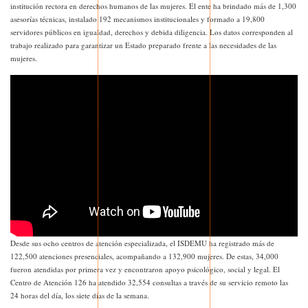
institución rectora en derechos humanos de las mujeres. El ente ha brindado más de 1,300
asesorías técnicas, instalado 192 mecanismos institucionales y formado a 19,800
servidores públicos en igualdad, derechos y debida diligencia. Los datos corresponden al
trabajo realizado para garantizar un Estado preparado frente a las necesidades de las
mujeres.
Desde sus ocho centros de atención especializada, el ISDEMU ha registrado más de
122,500 atenciones presenciales, acompañando a 132,900 mujeres. De estas, 34,000
fueron atendidas por primera vez y encontraron apoyo psicológico, social y legal. El
Centro de Atención 126 ha atendido 32,554 consultas a través de su servicio remoto las
24 horas del día, los siete días de la semana.