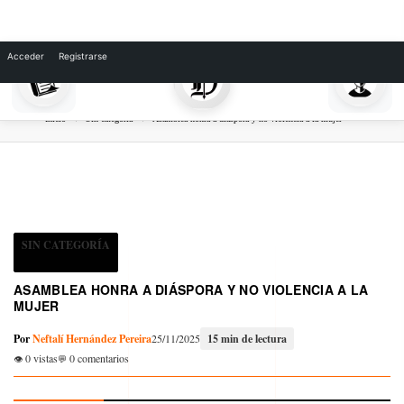
Skip
to
Acceder
Registrarse
content
Inicio
Sin categoría
Asamblea honra a diáspora y no violencia a la mujer
SIN CATEGORÍA
ASAMBLEA HONRA A DIÁSPORA Y NO VIOLENCIA A LA
MUJER
Por
Neftalí Hernández Pereira
25/11/2025
15 min de lectura
0 vistas
0 comentarios