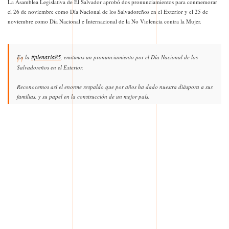
La Asamblea Legislativa de El Salvador aprobó dos pronunciamientos para conmemorar
el 26 de noviembre como Día Nacional de los Salvadoreños en el Exterior y el 25 de
noviembre como Día Nacional e Internacional de la No Violencia contra la Mujer.
#plenaria85
En la
, emitimos un pronunciamiento por el Día Nacional de los
Salvadoreños en el Exterior.
Reconocemos así el enorme respaldo que por años ha dado nuestra diáspora a sus
familias, y su papel en la construcción de un mejor país.
pic.twitter.com/4Y8AsBrC50
Un abrazo, compatriotas.
— Ernesto Castro (@ECastroES)
November 25, 2025