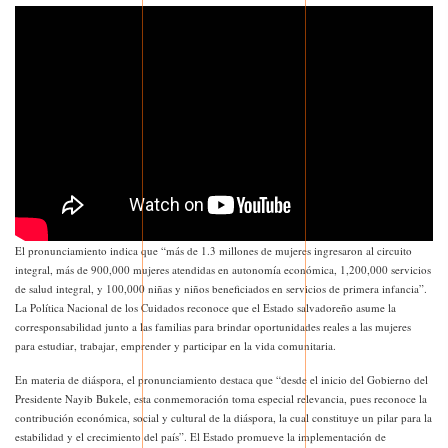
El pronunciamiento indica que “más de 1.3 millones de mujeres ingresaron al circuito
integral, más de 900,000 mujeres atendidas en autonomía económica, 1,200,000 servicios
de salud integral, y 100,000 niñas y niños beneficiados en servicios de primera infancia”.
La Política Nacional de los Cuidados reconoce que el Estado salvadoreño asume la
corresponsabilidad junto a las familias para brindar oportunidades reales a las mujeres
para estudiar, trabajar, emprender y participar en la vida comunitaria.
En materia de diáspora, el pronunciamiento destaca que “desde el inicio del Gobierno del
Presidente Nayib Bukele, esta conmemoración toma especial relevancia, pues reconoce la
contribución económica, social y cultural de la diáspora, la cual constituye un pilar para la
estabilidad y el crecimiento del país”. El Estado promueve la implementación de