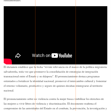
fundamentales.
El dictamen establece que la fecha “reviste relevancia en el marco de la política migratoria
salvadoreña, toda vez que promueve la consolidación de estrategias de integración
transnacional entre el Estado y su diáspora”. El pronunciamiento destaca programas
orientados a fortalecer la identidad nacional, promover el intercambio cultural y fomentar
el retorno voluntario, productivo y seguro de quienes decidan reintegrarse al territorio
nacional.
El pronunciamiento sobre no violencia contra la mujer busca visibilizar los derechos de
las mujeres a vivir libres de violencia y discriminación. El documento reafirma el
compromiso de las autoridades del Estado en el combate, la prevención, la investigación y