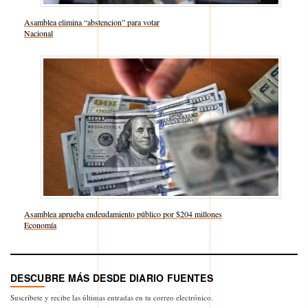
Asamblea elimina “abstencion” para votar
Respecto a
Nacional
Asamblea aprueba endeudamiento público por $204 millones
Respecto a
Economía
DESCUBRE MÁS DESDE DIARIO FUENTES
Suscríbete y recibe las últimas entradas en tu correo electrónico.