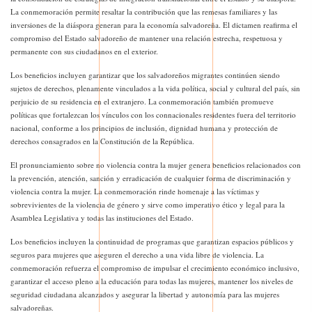
La conmemoración permite resaltar la contribución que las remesas familiares y las
inversiones de la diáspora generan para la economía salvadoreña. El dictamen reafirma el
compromiso del Estado salvadoreño de mantener una relación estrecha, respetuosa y
permanente con sus ciudadanos en el exterior.
Los beneficios incluyen garantizar que los salvadoreños migrantes continúen siendo
sujetos de derechos, plenamente vinculados a la vida política, social y cultural del país, sin
perjuicio de su residencia en el extranjero. La conmemoración también promueve
políticas que fortalezcan los vínculos con los connacionales residentes fuera del territorio
nacional, conforme a los principios de inclusión, dignidad humana y protección de
derechos consagrados en la Constitución de la República.
El pronunciamiento sobre no violencia contra la mujer genera beneficios relacionados con
la prevención, atención, sanción y erradicación de cualquier forma de discriminación y
violencia contra la mujer. La conmemoración rinde homenaje a las víctimas y
sobrevivientes de la violencia de género y sirve como imperativo ético y legal para la
Asamblea Legislativa y todas las instituciones del Estado.
Los beneficios incluyen la continuidad de programas que garantizan espacios públicos y
seguros para mujeres que aseguren el derecho a una vida libre de violencia. La
conmemoración refuerza el compromiso de impulsar el crecimiento económico inclusivo,
garantizar el acceso pleno a la educación para todas las mujeres, mantener los niveles de
seguridad ciudadana alcanzados y asegurar la libertad y autonomía para las mujeres
salvadoreñas.