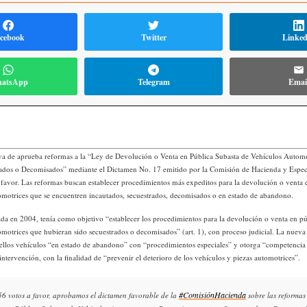
cebook
Twitter
Linke
atsApp
Telegram
Emai
va de aprueba reformas a la “Ley de Devolución o Venta en Pública Subasta de Vehículos Automo
ados o Decomisados” mediante el Dictamen No. 17 emitido por la Comisión de Hacienda y Especi
 favor. Las reformas buscan establecer procedimientos más expeditos para la devolución o venta 
omotrices que se encuentren incautados, secuestrados, decomisados o en estado de abandono.
ada en 2004, tenía como objetivo “establecer los procedimientos para la devolución o venta en pú
omotrices que hubieran sido secuestrados o decomisados” (art. 1), con proceso judicial. La nueva l
ellos vehículos “en estado de abandono” con “procedimientos especiales” y otorga “competencia 
intervención, con la finalidad de “prevenir el deterioro de los vehículos y piezas automotrices”.
#ComisiónHacienda
6 votos a favor, aprobamos el dictamen favorable de la
sobre las reformas