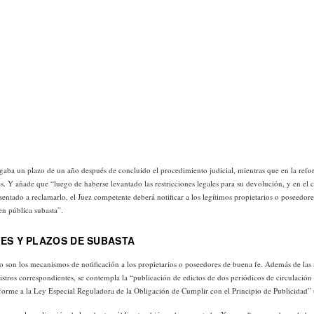
gaba un plazo de un año después de concluido el procedimiento judicial, mientras que en la refo
es. Y añade que “luego de haberse levantado las restricciones legales para su devolución, y en el
sentado a reclamarlo, el Juez competente deberá notificar a los legítimos propietarios o poseedore
en pública subasta”.
ES Y PLAZOS DE SUBASTA
 son los mecanismos de notificación a los propietarios o poseedores de buena fe. Además de las 
gistros correspondientes, se contempla la “publicación de edictos de dos periódicos de circulación
onforme a la Ley Especial Reguladora de la Obligación de Cumplir con el Principio de Publicidad” (