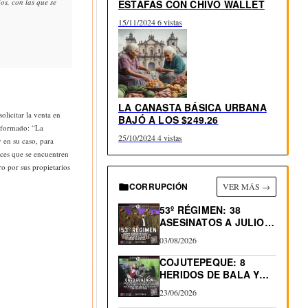
s, con las que se
ESTAFAS CON CHIVO WALLET
15/11/2024
6 vistas
LA CANASTA BÁSICA URBANA
olicitar la venta en
BAJÓ A LOS $249.26
reformado: “La
25/10/2024
4 vistas
 en su caso, para
ices que se encuentren
ro por sus propietarios
CORRUPCIÓN
VER MÁS →
53º RÉGIMEN: 38
ASESINATOS A JULIO
2026.…
03/08/2026
COJUTEPEQUE: 8
HERIDOS DE BALA Y
0…
23/06/2026