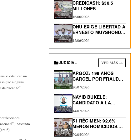
CREDICASH: $38,5
MILLONES
INCAUTADOS. INICIAN
16/06/2026
DEVOLUCIÓN
ONU EXIGE LIBERTAD A
ERNESTO MUYSHONDT,
CONDENADO…
12/06/2026
JUDICIAL
VER MÁS →
ARGOZ: 199 AÑOS
rma se establece un
CARCEL POR FRAUDES
 caso que ninguna
INMOBILIARIOS
20/07/2026
s de buena fe”,
NAYIB BUKELE:
CANDIDATO A LA
REELECCIÓN 2027
14/07/2026
notificaciones
51 RÉGIMEN: 92.6%
 nacional”, indicando
MENOS HOMICIDIOS.
art. 6).
530 “MUERTES…
29/05/2026