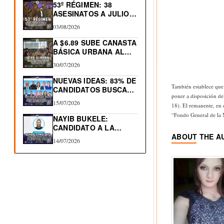
53º RÉGIMEN: 38
ASESINATOS A JULIO
2026.…
03/08/2026
A $6.89 SUBE CANASTA
BÁSICA URBANA AL…
30/07/2026
NUEVAS IDEAS: 83% DE
También establece que 
CANDIDATOS BUSCAN
poner a disposición del
RE-ELECCIÓN…
15/07/2026
18). El remanente, en 
“Fondo General de la N
NAYIB BUKELE:
CANDIDATO A LA
REELECCIÓN 2027
ABOUT THE A
14/07/2026