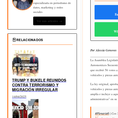
especializada en periodismo de
datos, marketing y redes
sociales
Fa
Ver más artículos →
Wh
RELACIONADOS
Por Alessia Genoves
La Asamblea Legislati
Automotrices Secuestr
que recibió 56 votos a
vehículos y piezas aut
TRUMP Y BUKELE REUNIDOS
La ley original, aprob
CONTRA TERRORISMO Y
MIGRACIÓN IRREGULAR
vehículos y piezas aut
amplía e incluye a aqu
14/04/2025
administrativas” en su 
#Plenaria6
| Con 5