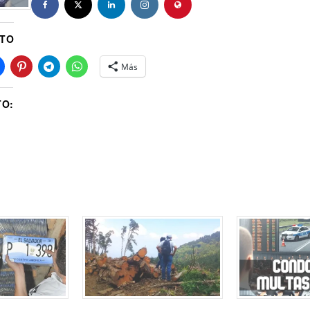
STO
Más
TO: