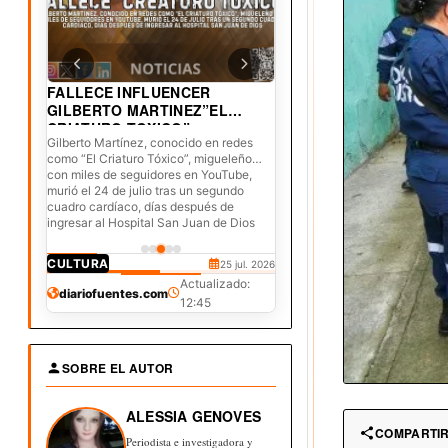
FALLECE INFLUENCER
GILBERTO MARTINEZ”EL
CRIATURO TOXICO”
Gilberto Martínez, conocido en redes
como “El Criaturo Tóxico”, migueleño
con miles de seguidores en YouTube,
murió el 24 de julio tras un segundo
cuadro cardíaco, días después de
ingresar al Hospital San Juan de Dios
CORRUPCIÓN
DERECHOS
CULTURA
JUDICIAL
DEPORTES
3 ago. 2026
30 jul. 2026
25 jul. 2026
20 jul. 2026
19 jul. 2026
Actualizado:
diariofuentes.com
12:45
SOBRE EL AUTOR
ALESSIA GENOVES
COMPARTI
Periodista e investigadora y