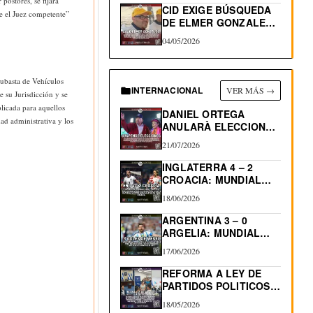
postores, se fijará
CID EXIGE BÚSQUEDA
ve el Juez competente”
DE ELMER GONZALEZ,
DEPORTADO…
04/05/2026
ubasta de Vehículos
INTERNACIONAL
VER MÁS →
 su Jurisdicción y se
licada para aquellos
DANIEL ORTEGA
ad administrativa y los
ANULARÀ ELECCIONES
EN NICARAGUA
21/07/2026
INGLATERRA 4 – 2
CROACIA: MUNDIAL
2026
18/06/2026
ARGENTINA 3 – 0
ARGELIA: MUNDIAL
2026…
17/06/2026
REFORMA A LEY DE
PARTIDOS POLITICOS:
RE-ELECCIÓN…
18/05/2026