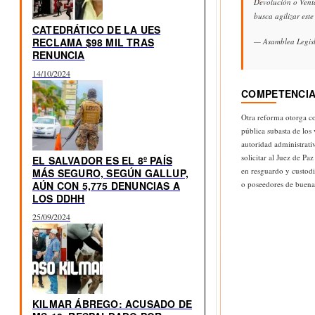
Devolución o Vent
busca agilizar est
CATEDRÁTICO DE LA UES
RECLAMA $98 MIL TRAS
— Asamblea Legis
RENUNCIA
14/10/2024
COMPETENCIA
Otra reforma otorga co
pública subasta de los
autoridad administrati
solicitar al Juez de P
EL SALVADOR ES EL 8º PAÍS
en resguardo y custodi
MÁS SEGURO, SEGÚN GALLUP,
AÚN CON 5,775 DENUNCIAS A
o poseedores de buena
LOS DDHH
25/09/2024
KILMAR ÁBREGO: ACUSADO DE