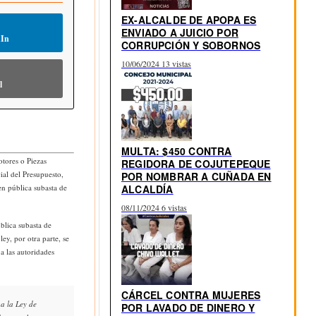
EX-ALCALDE DE APOPA ES
ENVIADO A JUICIO POR
dIn
CORRUPCIÓN Y SOBORNOS
10/06/2024
13 vistas
l
MULTA: $450 CONTRA
tores o Piezas
REGIDORA DE COJUTEPEQUE
al del Presupuesto,
POR NOMBRAR A CUÑADA EN
ALCALDÍA
en pública subasta de
08/11/2024
6 vistas
blica subasta de
ey, por otra parte, se
a las autoridades
CÁRCEL CONTRA MUJERES
 a la Ley de
POR LAVADO DE DINERO Y