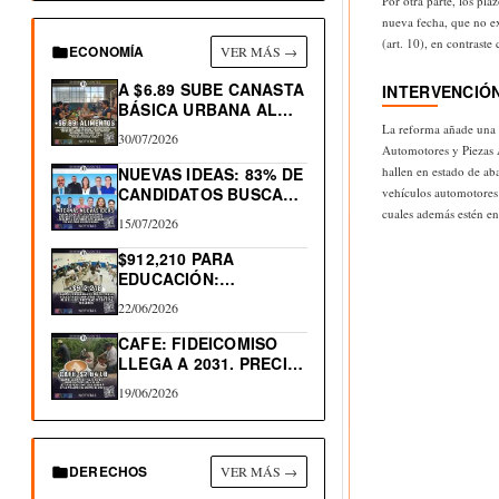
Por otra parte, los pla
nueva fecha, que no exc
(art. 10), en contraste
ECONOMÍA
VER MÁS →
A $6.89 SUBE CANASTA
INTERVENCIÓN
BÁSICA URBANA AL…
La reforma añade una 
30/07/2026
Automotores y Piezas A
NUEVAS IDEAS: 83% DE
hallen en estado de ab
CANDIDATOS BUSCAN
vehículos automotores 
RE-ELECCIÓN…
cuales además estén en
15/07/2026
$912,210 PARA
EDUCACIÓN:
PROGRAMA
22/06/2026
TRAYECTORIAS
EDUCATIVAS
CAFE: FIDEICOMISO
COMPLEJAS
LLEGA A 2031. PRECIO
LIBRA…
19/06/2026
DERECHOS
VER MÁS →