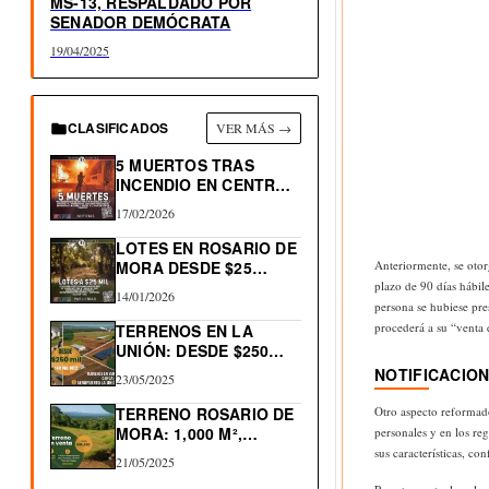
MS-13, RESPALDADO POR
SENADOR DEMÓCRATA
19/04/2025
CLASIFICADOS
VER MÁS →
5 MUERTOS TRAS
INCENDIO EN CENTRO
HISTÓRICO…
17/02/2026
LOTES EN ROSARIO DE
MORA DESDE $25…
Anteriormente, se otor
plazo de 90 días hábil
14/01/2026
persona se hubiese pre
procederá a su “venta 
TERRENOS EN LA
UNIÓN: DESDE $250
MIL…
NOTIFICACION
23/05/2025
TERRENO ROSARIO DE
Otro aspecto reformado
MORA: 1,000 M²,
personales y en los re
NACIMIENTO…
sus características, c
21/05/2025