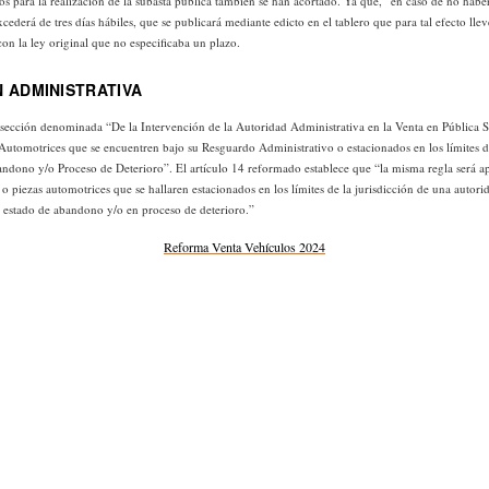
zos para la realización de la subasta pública también se han acortado. Ya que, “en caso de no haber 
ederá de tres días hábiles, que se publicará mediante edicto en el tablero que para tal efecto lle
 con la ley original que no especificaba un plazo.
 ADMINISTRATIVA
sección denominada “De la Intervención de la Autoridad Administrativa en la Venta en Pública S
utomotrices que se encuentren bajo su Resguardo Administrativo o estacionados en los límites de
andono y/o Proceso de Deterioro”. El artículo 14 reformado establece que “la misma regla será ap
o piezas automotrices que se hallaren estacionados en los límites de la jurisdicción de una autorid
 estado de abandono y/o en proceso de deterioro.”
Reforma Venta Vehículos 2024