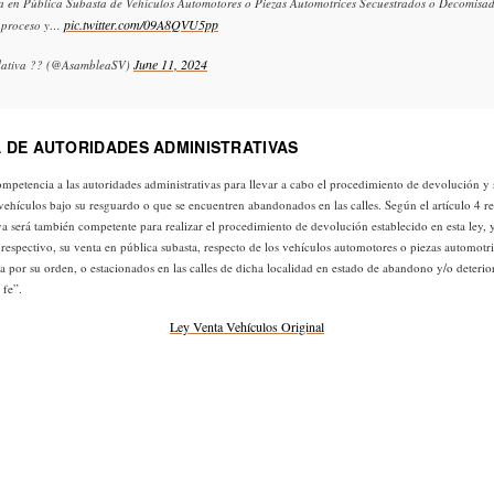
a en Pública Subasta de Vehículos Automotores o Piezas Automotrices Secuestrados o Decomisado
pic.twitter.com/09A8QVU5pp
e proceso y…
June 11, 2024
lativa ?? (@AsambleaSV)
 DE AUTORIDADES ADMINISTRATIVAS
mpetencia a las autoridades administrativas para llevar a cabo el procedimiento de devolución y s
 vehículos bajo su resguardo o que se encuentren abandonados en las calles. Según el artículo 4 
va será también competente para realizar el procedimiento de devolución establecido en esta ley, y
az respectivo, su venta en pública subasta, respecto de los vehículos automotores o piezas automotr
a por su orden, o estacionados en las calles de dicha localidad en estado de abandono y/o deterio
 fe”.
Ley Venta Vehículos Original