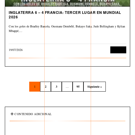
INGLATERRA 6 – 4 FRANCIA: TERCER LUGAR EN MUNDIAL
2026
Con los goles de Bradley Barcola, Ousmane Dembélé, Bukayo Saka, Jude Bellingham y Kylian
Mbappé,…
19/07/2026
Deportes
1
2
3
…
95
Siguiente »
CONTENIDO ADICIONAL