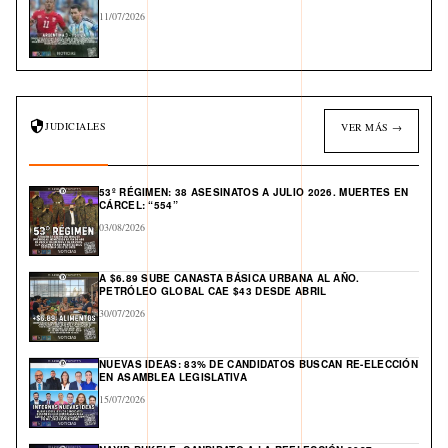
11/07/2026
JUDICIALES
VER MÁS →
53º RÉGIMEN: 38 ASESINATOS A JULIO 2026. MUERTES EN
CÁRCEL: “554”
03/08/2026
A $6.89 SUBE CANASTA BÁSICA URBANA AL AÑO.
PETRÓLEO GLOBAL CAE $43 DESDE ABRIL
30/07/2026
NUEVAS IDEAS: 83% DE CANDIDATOS BUSCAN RE-ELECCIÓN
EN ASAMBLEA LEGISLATIVA
15/07/2026