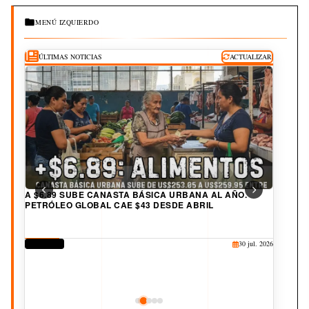
MENÚ IZQUIERDO
ÚLTIMAS NOTICIAS
ACTUALIZAR
A $6.89 SUBE CANASTA BÁSICA URBANA AL AÑO.
PETRÓLEO GLOBAL CAE $43 DESDE ABRIL
DERECHOS
30 jul. 2026
CORRUPCIÓN
CULTURA
JUDICIAL
DEPORTES
25 jul. 2026
20 jul. 2026
19 jul. 2026
3 ago. 2026